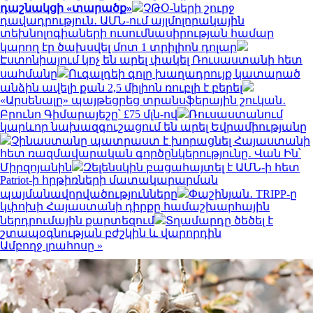
դաշնակցի «տարածք»
ՉԹՕ-ների շուրջ
դավադրություն․ ԱՄՆ-ում այլմոլորակային
տեխնոլոգիաների ուսումնասիրության համար
կարող էր ծախսվել մոտ 1 տրիլիոն դոլար
Էստոնիայում կոչ են արել փակել Ռուսաստանի հետ
սահմանը
Ուգալդեի գոլը խաղադրույք կատարած
անձին ավելի քան 2,5 միլիոն ռուբլի է բերել
«Արսենալը» պայթեցրեց տրանսֆերային շուկան․
Բրունո Գիմարայեշը՝ £75 մլն-ով
Ռուսաստանում
կարևոր նախազգուշացում են արել Եվրամիությանը
Չինաստանը պատրաստ է խորացնել Հայաստանի
հետ ռազմավարական գործընկերությունը․ Վան Ին՝
Միրզոյանին
Զելենսկին բացահայտել է ԱՄՆ-ի հետ
Patriot-ի հրթիռների մատակարարման
պայմանավորվածությունները
Փաշինյան․ TRIPP-ը
կփոխի Հայաստանի դիրքը համաշխարհային
ներդրումային քարտեզում
Տղամարդը ծեծել է
շտապօգնության բժշկին և վարորդին
Ամբողջ լրահոսը »