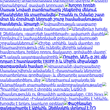
նշանները կհարստանան օգոստոսի վերջին
Մեսիի
ընտանիքում՝ ցավալի կորուստ
Խոշոր հրդեհ
Սայաթ Նովայի բարձրահարկ շենքերից մեկում.
Բնակիչներ են տարհանվել
Իրանն ու Օմանը շատ
մոտ են Հորմուզի նեղուցի շուրջ համաձայնության
հասնելուն․ Արաղչի
Եվրամիության պայքարը
ռուսական գազի դեմ դանդաղել է
Մեդվեդևը խոսել
է Զելենսկու «գարշելի կարիերայի» ավարտի մասին
Որոնվում է նախաձեռնված քրեական վարույթի
շրջանակներում
Հիշեք, տիկին․ կան մայրեր, որ
հնարավորություն չեն ունեցել վերջին անգամ
համբուրելու իրենց որդու ճակատը. զոհվածի մայրը՝
ՔՊ-ական պատգամավորին
Ռուբիո․ ԱՄՆ-ը 201 մլն
դոլար է հատկացրել TRIPP-ի և Միջին միջանցքի
զարգացման համար
Վրաստանի վարչապետը
Սաակաշվիլուն անվանել է «խայտառակ կեղտոտ
օտարերկրյա գործակալ» և մեղադրել պատերազմ
սանձազերծելու մեջ
Սերբիայում աջակցել են
Ուկրաինայի տարածքային ամբողջականությանը
Պուտինը կարող է փորձել ստուգել ՆԱՏՕ-ի
միասնությունն ու Թրամփի արձագանքը. CBS News
Ռուսաստանը «Իսկանդերներով» հարվածել է Կիևին․
խոցվել է երկու կարևոր օբյեկտ
Փաշինյանը
զանգահարել է Ալիևին. Զելենսկին մտնում է ՌԴ