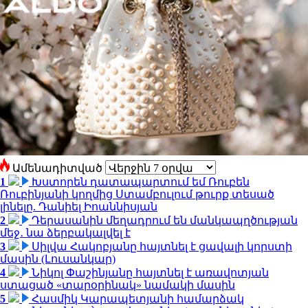
Ամենադիտված
1
Խստորեն դատապարտում եմ Ռուբեն
Ռուբինյանի կողմից Ստամբուլում թուրք տեսած
լինելը. Դանիել Իոաննիսյան
2
Դերասանին մեղադրում են մանկապղծության
մեջ․ նա ձերբակալվել է
3
Սիլվա Հակոբյանը հայտնել է ցավալի կորստի
մասին (Լուսանկար)
4
Նիկոլ Փաշինյանը հայտնել է առավոտյան
ստացած «տարօրինակ» նամակի մասին
5
Հասմիկ Կարապետյանի համարձակ