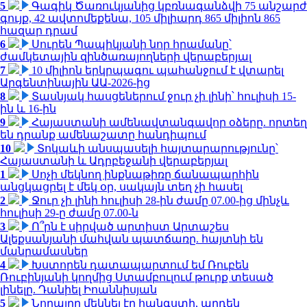
5
Գագիկ Ծառուկյանից կբռնագանձվի 75 անշարժ
գույք, 42 ավտոմեքենա, 105 միլիարդ 865 միլիոն 865
հազար դրամ
6
Սուրեն Պապիկյանի նոր հրամանը՝
ժամկետային զինծառայողների վերաբերյալ
7
10 միլիոն երկրպագու պահանջում է վտարել
Արգենտինային ԱԱ-2026-ից
8
Տասնյակ հասցեներում ջուր չի լինի՝ հուլիսի 15-
ին և 16-ին
9
Հայաստանի ամենավտանգավոր օձերը. որտեղ
են դրանք ամենաշատը հանդիպում
10
Տոկաևի անսպասելի հայտարարությունը՝
Հայաստանի և Ադրբեջանի վերաբերյալ
1
Սոչի մեկնող ինքնաթիռը ճանապարհին
անցկացրել է մեկ օր, սակայն տեղ չի հասել
2
Ջուր չի լինի հուլիսի 28-ին ժամը 07.00-ից մինչև
հուլիսի 29-ը ժամը 07.00-ն
3
Ո՞րն է սիրված արտիստ Արտաշես
Ալեքսանյանի մահվան պատճառը. հայտնի են
մանրամասներ
4
Խստորեն դատապարտում եմ Ռուբեն
Ռուբինյանի կողմից Ստամբուլում թուրք տեսած
լինելը. Դանիել Իոաննիսյան
5
Նորայրը մեկնել էր հանգստի, արդեն