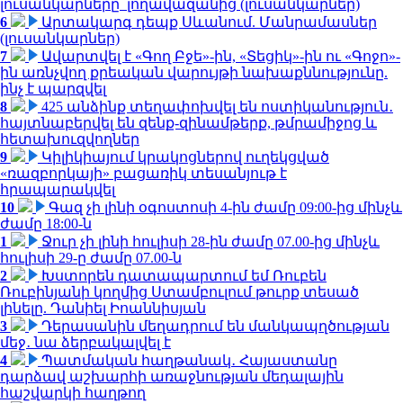
լուսանկարները՝ լողավազանից (լուսանկարներ)
6
Արտակարգ դեպք Սևանում. Մանրամասներ
(լուսանկարներ)
7
Ավարտվել է «Գող Բջե»-ին, «Տեցիկ»-ին ու «Գոջո»-
ին առնչվող քրեական վարույթի նախաքննությունը.
ինչ է պարզվել
8
425 անձինք տեղափոխվել են ոստիկանություն․
հայտնաբերվել են զենք-զինամթերք, թմրամիջոց և
հետախուզվողներ
9
Կիլիկիայում կրակոցներով ուղեկցված
«ռազբորկայի» բացառիկ տեսանյութ է
հրապարակվել
10
Գազ չի լինի օգոստոսի 4-ին ժամը 09:00-ից մինչև
ժամը 18:00-ն
1
Ջուր չի լինի հուլիսի 28-ին ժամը 07.00-ից մինչև
հուլիսի 29-ը ժամը 07.00-ն
2
Խստորեն դատապարտում եմ Ռուբեն
Ռուբինյանի կողմից Ստամբուլում թուրք տեսած
լինելը. Դանիել Իոաննիսյան
3
Դերասանին մեղադրում են մանկապղծության
մեջ․ նա ձերբակալվել է
4
Պատմական հաղթանակ․ Հայաստանը
դարձավ աշխարհի առաջնության մեդալային
հաշվարկի հաղթող