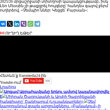
2025/26 մրցաշրջանի տիտղոսի կապակցությամբ, իսկ
Լեո Մեսսին չի թաքցրել հույզերը՝ հանդես գալով ջերմ
ուղերձով. «Չեմպիո՛ններ: Կեցցե՛ Բարսան»:
ՈՒՂԻՂ ԵԹԵՐ
Հետևե՛ք Euromedia24-ին
Youtube-ում`
Լրահոս
Արգամ Աբրահամյանը երկու ամսով կալանավորվել
է
Միհրան Ծառուկյանի և Արփի Գաբրիելյանի
հանգիստը՝ Շանհայում (Լուսանկարներ)
Չեմ
կարողանում զսպել արցունքներս. «Բանակում»-ի