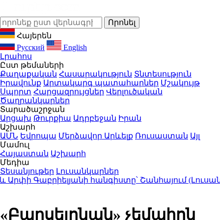
Հայերեն
Русский
English
Լրահոս
Ըստ թեմաների
Քաղաքական
Հասարակություն
Տնտեսություն
Իրավունք
Արտակարգ պատահարներ
Մշակույթ
Սպորտ
Հարցազրույցներ
Վերլուծական
Ծաղրանկարներ
Տարածաշրջան
Արցախ
Թուրքիա
Ադրբեջան
Իրան
Աշխարհ
ԱՄՆ
Եվրոպա
Մերձավոր Արևելք
Ռուսաստան
Այլ
Մամուլ
Հայաստան
Աշխարհ
Մեդիա
Տեսանյութեր
Լուսանկարներ
րփի Գաբրիելյանի հանգիստը՝ Շանհայում (Լուսանկա
«Բարսելոնան» չեմպիոն