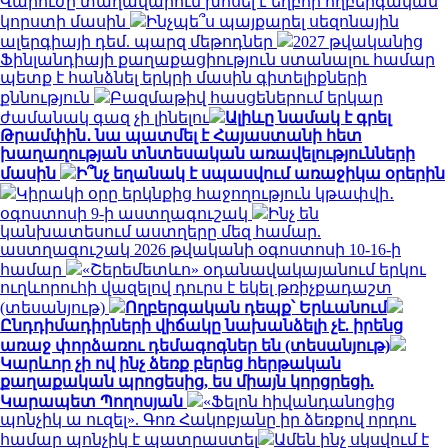
Վարուժը տաղավարում խոսել է եղբոր ողբերգական
կորստի մասին
Ինչպե՞ս պայքարել սեզոնային
ալերգիայի դեմ. պարզ մեթոդներ
2027 թվականից
Ֆինլանդիայի քաղաքացիություն ստանալու համար
պետք է հանձնել երկրի մասին գիտելիքների
քննություն
Բազմաթիվ հասցեներում երկար
ժամանակ գազ չի լինելու
Ալիևը նամակ է գրել
Թրամփին․ նա պատմել է Հայաստանի հետ
խաղաղության տնտեսական առավելությունների
մասին
Ի՞նչ եղանակ է սպասվում առաջիկա օրերին
Կիրակի օրը երկնքից հաջողություն կթափվի․
օգոստոսի 9-ի աստղագուշակ
Ինչ են
կանխատեսում աստղերը մեզ համար.
աստղագուշակ 2026 թվականի օգոստոսի 10-16-ի
համար
«Շերեմետևո» օդանավակայանում երկու
ուղևորուհի վազելով դուրս է եկել թռիչքադաշտ
(տեսանյութ)
Ողբերգական դեպք՝ Երևանում
Ընդդիմադիրների վիճակը նախանձելի չէ. իրենց
առաջ փորձառու դեմագոգներ են (տեսանյութ)
Կարևոր չի ով ինչ ձեռք բերեց հերթական
քաղաքական պրոցեսից, ես միայն կորցրեցի.
Կարապետ Պողոսյան
«Ֆելոն հիվանդանոցից
պոնչիկ ա ուզել». Գոռ Հակոբյանը իր ձեռքով որդու
համար պոնչիկ է պատրաստել
Ամեն ինչ սկսվում է