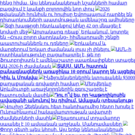
հենց հիմա․ Այս կենդանակերպի նշանների համար
բացվում է կյանքի բոլորովին նոր փուլ
2026
թվականի հունիսն ու հուլիսը Եվրոպայում դարձել են
դիտարկումների պատմության ամենաշոգ ամիսները
Տզի խայթոցի հետևանքով կինը 42 օր մնացել է
կոմայի մեջ
Արտակարգ դեպք՝ Երևանում․ կոտրել
են «Հույս բոլոր մարդկանց» հիմնադրամի շենքի
պատուհաններն ու դռները
Երևանում և
մարզերում երկար ժամանակ լույս չի լինելու
ԱՄՆ-ի
ոստիկանությունը բացահայտել է, թե որ
ֆուտբոլիստն է ամենաշատը uպառնալիքներ ստացել
ԱԱ-2026-ի ժամանակ
ՏԱՍՍ․ ԱՄՆ հատուկ
բանագնացներն առաջիկա 10 օրում կարող են այցելել
Կիև և Մոսկվա
Ինֆլուենսերներին կտուգանեն $5000
քաղաքական գովազդի համար
Մեդվեդևը
Արևմուտքի առաջնորդներին զգուշացրել է
հատուցման մասին
Դու ո՞վ ես, որ Կաթողիկոսին
ավազանի անունով ես դիմում․ Ամալյան (տեսանյութ)
Վուչիչը Զելենսկու հետ հանդիպումից հետո խոսել է
Ուկրաինայում հակամարտության ավարտի
ժամկետների մասին
Բելառուսում տղամարդը
սպանել է 10 ամսական աղջկան. Մանրամասներ
Փողը գետի պես կհոսի. Այս երեք կենդանակերպի