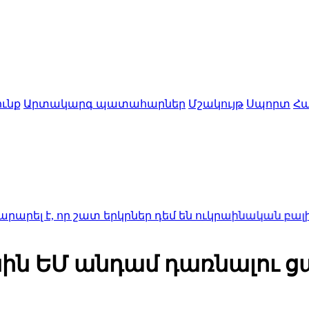
ւնք
Արտակարգ պատահարներ
Մշակույթ
Սպորտ
Հա
որ շատ երկրներ դեմ են ուկրաինական բալիստիկ հրթ
նին ԵՄ անդամ դառնալու ց