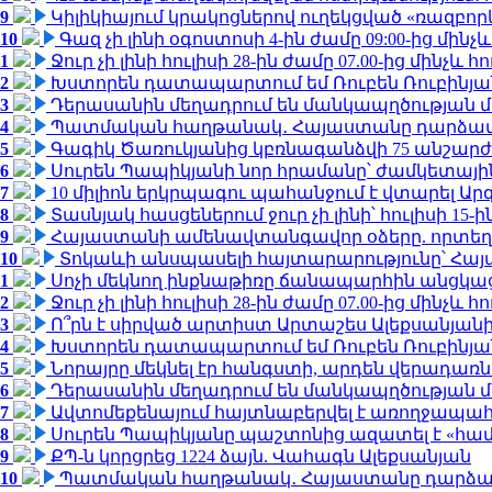
9
Կիլիկիայում կրակոցներով ուղեկցված «ռազբո
10
Գազ չի լինի օգոստոսի 4-ին ժամը 09:00-ից մինչև
1
Ջուր չի լինի հուլիսի 28-ին ժամը 07.00-ից մինչև հո
2
Խստորեն դատապարտում եմ Ռուբեն Ռուբինյանի
3
Դերասանին մեղադրում են մանկապղծության մե
4
Պատմական հաղթանակ․ Հայաստանը դարձավ 
5
Գագիկ Ծառուկյանից կբռնագանձվի 75 անշարժ գո
6
Սուրեն Պապիկյանի նոր հրամանը՝ ժամկետային
7
10 միլիոն երկրպագու պահանջում է վտարել Արգ
8
Տասնյակ հասցեներում ջուր չի լինի՝ հուլիսի 15-ին
9
Հայաստանի ամենավտանգավոր օձերը. որտեղ
10
Տոկաևի անսպասելի հայտարարությունը՝ Հայ
1
Սոչի մեկնող ինքնաթիռը ճանապարհին անցկացրե
2
Ջուր չի լինի հուլիսի 28-ին ժամը 07.00-ից մինչև հո
3
Ո՞րն է սիրված արտիստ Արտաշես Ալեքսանյա
4
Խստորեն դատապարտում եմ Ռուբեն Ռուբինյանի
5
Նորայրը մեկնել էր հանգստի, արդեն վերադառն
6
Դերասանին մեղադրում են մանկապղծության մե
7
Ավտոմեքենայում հայտնաբերվել է առողջապահ
8
Սուրեն Պապիկյանը պաշտոնից ազատել է «հա
9
ՔՊ-ն կորցրեց 1224 ձայն. Վահագն Ալեքսանյան
10
Պատմական հաղթանակ․ Հայաստանը դարձավ 