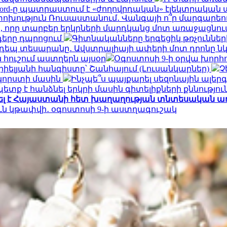
Ford-ը պատրաստում է «ժողովրդական» էլեկտրական 
ություն Ռուսաստանում․ Վանգայի ո՞ր մարգարեութ
, որը տարբեր երկրների մարդկանց մոտ առաջացնու
դերը դպրոցում
Գիտնականները երգեցիկ թռչունների
եպ տեսարանը․ Ավստրալիայի ափերի մոտ դրոնը ն
 հուշում աստղերն այսօր
Օգոստոսի 9-ի օրվա խորհ
իելյանի հանգիստը՝ Շանհայում (Լուսանկարներ)
Չ
 կորստի մասին
Ինչպե՞ս պայքարել սեզոնային ալեր
տք է հանձնել երկրի մասին գիտելիքների քննությու
մել է Հայաստանի հետ խաղաղության տնտեսական առ
ուն կթափվի․ օգոստոսի 9-ի աստղագուշակ