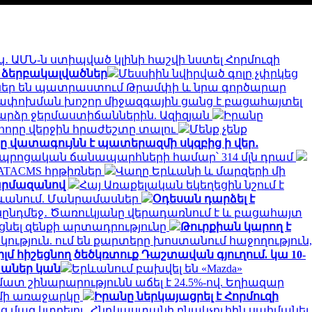
․ ԱՄՆ-ն ստիպված կլինի հաշվի նստել Հորմուզի
 ձերբակալվածներ
Մեսսիին նվիրված գոլը չփրկեց
ւններ են պատրաստում Թրամփի և նրա գործարար
ափոխման խոշոր միջազգային ցանց է բացահայտել
արձր ջերմաստիճաններին. Ազիզյան
Իրանը
 հորը վերջին հրաժեշտը տալու
Մենք չենք
 վատագույնն է պատերազմի սկզբից ի վեր․
․ դպրոցական ճանապարհների համար՝ 314 մլն դրամ
 ATACMS հրթիռներ
Վաղը Երևանի և մարզերի մի
Շարմազանով
Հայ Առաքելական եկեղեցին նշում է
ևանում. Մանրամասներ
Օդեսան դարձել է
ընդմեջ․ Ծառուկյանը վերադառնում է և բացահայտ
նել զենքի արտադրությունը
Թուրքիան կարող է
ություն. ում են քարտերը խոստանում հաջողություն,
 հիշեցնող ծեծկռտուք Դաշտավան գյուղում. կա 10-
խաներ կան
Երևանում բախվել են «Mazda»
մատ շինարարությունն աճել է 24.5%-ով. Եղիազար
ւմի առաջարկը
Իրանը ներկայացրել է Հորմուզի
ց մազ կտրելու. Հնդկաստանի բնակչուհին սահմանել