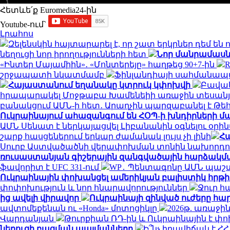
Հետևե՛ք Euromedia24-ին
Youtube-ում`
Լրահոս
Զելենսկին հայտարարել է, որ շատ երկրներ դեմ ե
նեղուցի նոր իրողությունների հետ
Նոր մանրամասն
«Ինտեր Մայամիին»․ «Մոնտերեյը» հաղթեց 90+7-ին
շրջապատի նկատմամբ
Ֆինլանդիայի սահմանապա
Հայաստանում եղանակը կտրուկ կփոխվի
Բավակ
հրապարակել Մոջթաբա Խամենեիի առաջին տեսանյո
բանակցում ԱՄՆ-ի հետ․ Արաղչին պարզաբանել է Թ
Ուկրաինայում ահազանգում են ՀՕՊ-ի խնդիրների մ
ԱՄՆ Սենատ է ներկայացվել Լիբանանին օգնելու օրի
շարք հասցեներում երկար ժամանակ լույս չի լինի
Հա
Սուրբ Աստվածածնի վերափոխման տոնին նախորդ
ռուսաստանյան գիշերային զանգվածային հարձակմ
ֆավորիտ է UFC 331-ում
WP․ Պենտագոնը ԱՄՆ պաշտ
Ուկրաինային փոխանցել ամերիկյան բալիստիկ հրթի
փոփոխություն և նոր հնարավորություններ
Ջուր հ
ից ավելի վիրավոր
Ուկրաինայի զինված ուժերը հար
ավտոմեքենան ու «Honda» մոտոցիկլը
2026թ. առաջին
Վարդանյան
Թուրքիան ՌԴ-ին և Ուկրաինային է 
նեղուցի բացման պայմանները
Ի՞նչ իրավիճակ է 