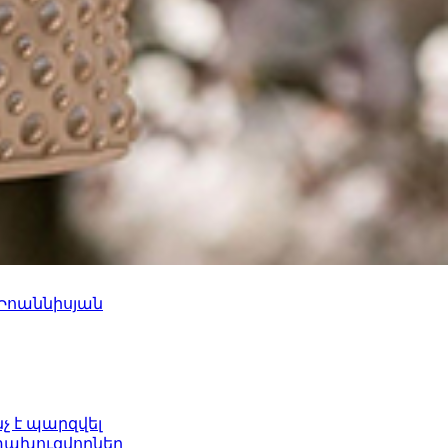
 Իոաննիսյան
նչ է պարզվել
ետախուզվողներ