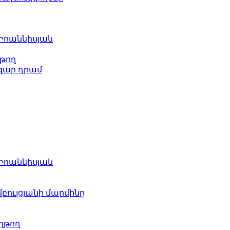
 Իոաննիսյան
թող
ազար դրամ
 Իոաննիսյան
բուլցյանի մարմինը
ղթող