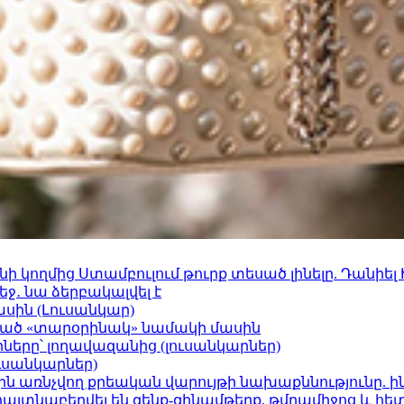
 կողմից Ստամբուլում թուրք տեսած լինելը. Դանիել
ջ․ նա ձերբակալվել է
ասին (Լուսանկար)
ացած «տարօրինակ» նամակի մասին
երը՝ լողավազանից (լուսանկարներ)
ւսանկարներ)
ո»-ին առնչվող քրեական վարույթի նախաքննությունը. ի
 հայտնաբերվել են զենք-զինամթերք, թմրամիջոց և հ