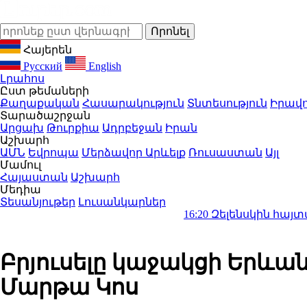
Հայերեն
Русский
English
Լրահոս
Ըստ թեմաների
Քաղաքական
Հասարակություն
Տնտեսություն
Իրավո
Տարածաշրջան
Արցախ
Թուրքիա
Ադրբեջան
Իրան
Աշխարհ
ԱՄՆ
Եվրոպա
Մերձավոր Արևելք
Ռուսաստան
Այլ
Մամուլ
Հայաստան
Աշխարհ
Մեդիա
Տեսանյութեր
Լուսանկարներ
16:20
Զելենսկին հայտարարել է, 
Բրյուսելը կաջակցի Երևա
Մարթա Կոս