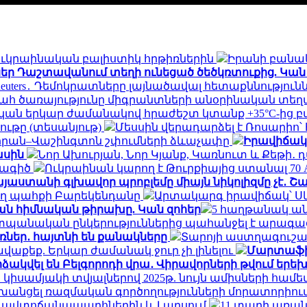
ն ուկրաինական բալիստիկ հրթիռներին
Իրանի բանակ
եր Դաշտավանում տեղի ունեցած ծեծկռտուքից. Կան
Reuters․ Դեմոկրատները լայնածավալ հետաքննությո
հ ծառայությունը միգրանտների անօրինական տեղ
ան երկար ժամանակով հրաժեշտ կտանք +35°C-ից բ
ւթը (տեսանյութ)
Մեսսին վերադարձել է Ռոսարիո՝
եհրան–Վաշինգտոն շփումների ձևաչափը
Իրավիճակը
ասին
Նոր Ախուրյան, Նոր Կյանք, Կառնուտ և Քեթի
նագիծ
Ուկրաինան կարող է Թուրքիայից ստանալ 70
յաստանի գլխավոր պրոբլեմը միայն նիկոլիզմը չէ․ 
ող պահքի Բարեկենդանը
Արտակարգ իրավիճակ՝ Ս
ան հիմնական թիրախը. Կան զոհեր
5 հաղթանակ ան
պանական ընկերություններից պահանջել է արագաց
ռներ․ հայտնի են քանակները
Տարոյի աստղագուշակ
ավաքեք. Երկար ժամանակ ջուր չի լինելու
Մարտաֆիլմ
ձակվել են Բելգորոդի վրա․ Վիրավորների թվում երե
 կիսամյակի տվյալներով 2025թ. նույն ամիսների համե
փոխանցել ռազմական գործողությունների մորատորիո
ՀՀ ավտոճանապարհներին և Լարսում
11 տարի առան