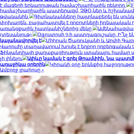
է մազերի երկարության համաշխարհային ռեկորդ
համաշխարհային պատերազմ, ՉԹՕ-ներ և իշխանափոխ
թվականին
Գիտնականները հայտնաբերել են սունկ
փոխարեն. բացահայտվել է ռոբոտների իդեալական 
առանցքային հատկանիշներից մեկը
Ամենահազվադ
(տեսանյութ)
Օգոստոսի 9-ի աստղագուշակը. Ի՞նչ են
կալանավորվել է
Միհրան Ծառուկյանի և Արփի Գաբր
Վարուժը տաղավարում խոսել է եղբոր ողբերգական
Ֆինլանդիայի քաղաքացիություն ստանալու համար պե
չի լինելու
Ալիևը նամակ է գրել Թրամփին․ նա պատ
առաջիկա օրերին
Կիրակի օրը երկնքից հաջողությ
Ամբողջ լրահոսը »