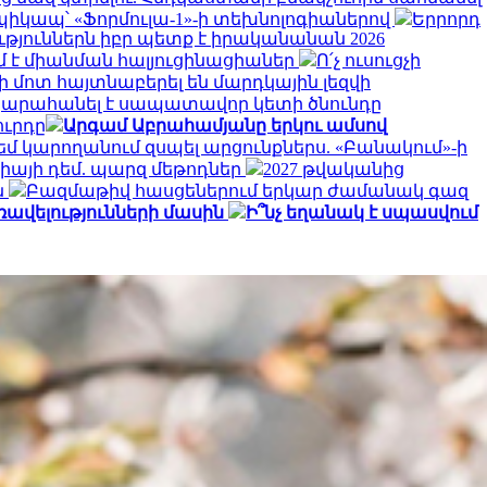
պիկապ՝ «Ֆորմուլա-1»-ի տեխնոլոգիաներով
Երրորդ
յուններն իբր պետք է իրականանան 2026
մ է միանման հալյուցինացիաներ
Ո՛չ ուսուցչի
 մոտ հայտնաբերել են մարդկային լեզվի
կարահանել է սապատավոր կետի ծնունդը
ուրդը
Արգամ Աբրահամյանը երկու ամսով
եմ կարողանում զսպել արցունքներս. «Բանակում»-ի
գիայի դեմ. պարզ մեթոդներ
2027 թվականից
ն
Բազմաթիվ հասցեներում երկար ժամանակ գազ
ավելությունների մասին
Ի՞նչ եղանակ է սպասվում