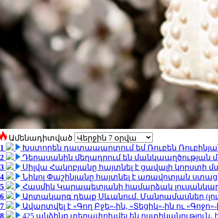
Ամենադիտված
1
Խստորեն դատապարտում եմ Ռուբեն Ռուբինյանի
2
Դերասանին մեղադրում են մանկապղծության մե
3
Սիլվա Հակոբյանը հայտնել է ցավալի կորստի մ
4
Նիկոլ Փաշինյանը հայտնել է առավոտյան ստ
5
Հասմիկ Կարապետյանի համարձակ լուսանկարն
6
Արտակարգ դեպք Սևանում. Մանրամասներ (լո
7
Ավարտվել է «Գող Բջե»-ին, «Տեցիկ»-ին ու «Գոջ
8
425 անձինք տեղափոխվել են ոստիկանություն․