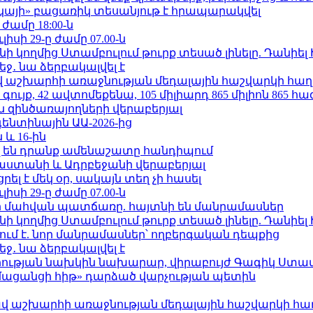
րկայի» բացառիկ տեսանյութ է հրապարակվել
 ժամը 18:00-ն
ւլիսի 29-ը ժամը 07.00-ն
 կողմից Ստամբուլում թուրք տեսած լինելը. Դանիել
ջ․ նա ձերբակալվել է
աշխարհի առաջնության մեդալային հաշվարկի հաղ
ւյք, 42 ավտոմեքենա, 105 միլիարդ 865 միլիոն 865 հ
 զինծառայողների վերաբերյալ
ենտինային ԱԱ-2026-ից
 և 16-ին
 են դրանք ամենաշատը հանդիպում
աստանի և Ադրբեջանի վերաբերյալ
լ է մեկ օր, սակայն տեղ չի հասել
ւլիսի 29-ը ժամը 07.00-ն
նի մահվան պատճառը. հայտնի են մանրամասներ
 կողմից Ստամբուլում թուրք տեսած լինելը. Դանիել
ում է. նոր մանրամասներ՝ ողբերգական դեպքից
ջ․ նա ձերբակալվել է
ության նախկին նախարար, վիրաբույժ Գագիկ Ստամ
մացանցի հիթ» դարձած վարչության պետին
աշխարհի առաջնության մեդալային հաշվարկի հա