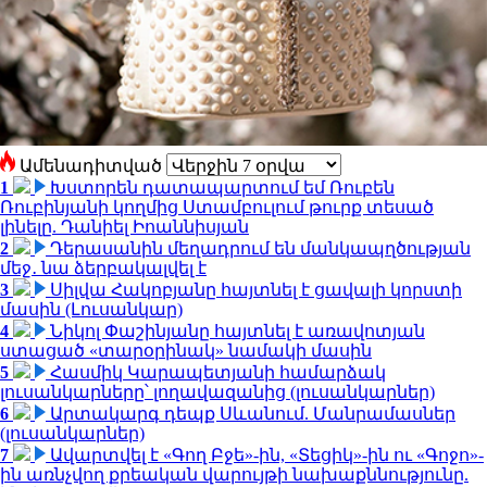
Ամենադիտված
1
Խստորեն դատապարտում եմ Ռուբեն
Ռուբինյանի կողմից Ստամբուլում թուրք տեսած
լինելը. Դանիել Իոաննիսյան
2
Դերասանին մեղադրում են մանկապղծության
մեջ․ նա ձերբակալվել է
3
Սիլվա Հակոբյանը հայտնել է ցավալի կորստի
մասին (Լուսանկար)
4
Նիկոլ Փաշինյանը հայտնել է առավոտյան
ստացած «տարօրինակ» նամակի մասին
5
Հասմիկ Կարապետյանի համարձակ
լուսանկարները՝ լողավազանից (լուսանկարներ)
6
Արտակարգ դեպք Սևանում. Մանրամասներ
(լուսանկարներ)
7
Ավարտվել է «Գող Բջե»-ին, «Տեցիկ»-ին ու «Գոջո»-
ին առնչվող քրեական վարույթի նախաքննությունը.