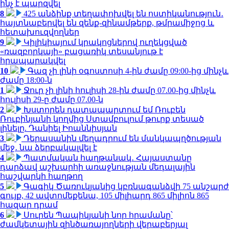
ինչ է պարզվել
8
425 անձինք տեղափոխվել են ոստիկանություն․
հայտնաբերվել են զենք-զինամթերք, թմրամիջոց և
հետախուզվողներ
9
Կիլիկիայում կրակոցներով ուղեկցված
«ռազբորկայի» բացառիկ տեսանյութ է
հրապարակվել
10
Գազ չի լինի օգոստոսի 4-ին ժամը 09:00-ից մինչև
ժամը 18:00-ն
1
Ջուր չի լինի հուլիսի 28-ին ժամը 07.00-ից մինչև
հուլիսի 29-ը ժամը 07.00-ն
2
Խստորեն դատապարտում եմ Ռուբեն
Ռուբինյանի կողմից Ստամբուլում թուրք տեսած
լինելը. Դանիել Իոաննիսյան
3
Դերասանին մեղադրում են մանկապղծության
մեջ․ նա ձերբակալվել է
4
Պատմական հաղթանակ․ Հայաստանը
դարձավ աշխարհի առաջնության մեդալային
հաշվարկի հաղթող
5
Գագիկ Ծառուկյանից կբռնագանձվի 75 անշարժ
գույք, 42 ավտոմեքենա, 105 միլիարդ 865 միլիոն 865
հազար դրամ
6
Սուրեն Պապիկյանի նոր հրամանը՝
ժամկետային զինծառայողների վերաբերյալ