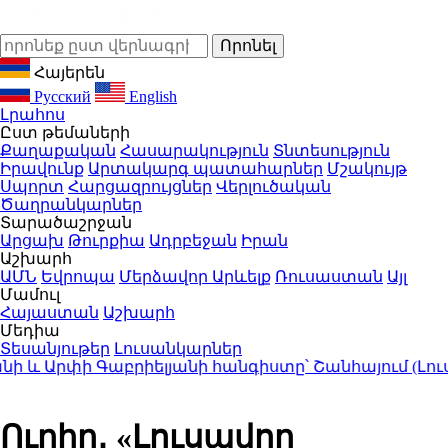
Հայերեն
Русский
English
Լրահոս
Ըստ թեմաների
Քաղաքական
Հասարակություն
Տնտեսություն
Իրավունք
Արտակարգ պատահարներ
Մշակույթ
Սպորտ
Հարցազրույցներ
Վերլուծական
Ծաղրանկարներ
Տարածաշրջան
Արցախ
Թուրքիա
Ադրբեջան
Իրան
Աշխարհ
ԱՄՆ
Եվրոպա
Մերձավոր Արևելք
Ռուսաստան
Այլ
Մամուլ
Հայաստան
Աշխարհ
Մեդիա
Տեսանյութեր
Լուսանկարներ
 Արփի Գաբրիելյանի հանգիստը՝ Շանհայում (Լուսա
Ուղիղ․ «Լուսավոր