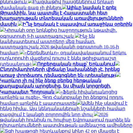
քննություն
Բազմաթիվ հասցեներում երկար
ժամանակ գազ չի լինելու
Ալիևը նամակ է գրել
Թրամփին․ նա պատմել է Հայաստանի հետ
խաղաղության տնտեսական առավելությունների
մասին
Ի՞նչ եղանակ է սպասվում առաջիկա օրերին
Կիրակի օրը երկնքից հաջողություն կթափվի․
օգոստոսի 9-ի աստղագուշակ
Ինչ են
կանխատեսում աստղերը մեզ համար.
աստղագուշակ 2026 թվականի օգոստոսի 10-16-ի
համար
«Շերեմետևո» օդանավակայանում երկու
ուղևորուհի վազելով դուրս է եկել թռիչքադաշտ
(տեսանյութ)
Ողբերգական դեպք՝ Երևանում
Ընդդիմադիրների վիճակը նախանձելի չէ. իրենց
առաջ փորձառու դեմագոգներ են (տեսանյութ)
Կարևոր չի ով ինչ ձեռք բերեց հերթական
քաղաքական պրոցեսից, ես միայն կորցրեցի.
Կարապետ Պողոսյան
«Ֆելոն հիվանդանոցից
պոնչիկ ա ուզել». Գոռ Հակոբյանը իր ձեռքով որդու
համար պոնչիկ է պատրաստել
Ամեն ինչ սկսվում է
հենց հիմա․ Այս կենդանակերպի նշանների համար
բացվում է կյանքի բոլորովին նոր փուլ
2026
թվականի հունիսն ու հուլիսը Եվրոպայում դարձել են
դիտարկումների պատմության ամենաշոգ ամիսները
Տզի խայթոցի հետևանքով կինը 42 օր մնացել է