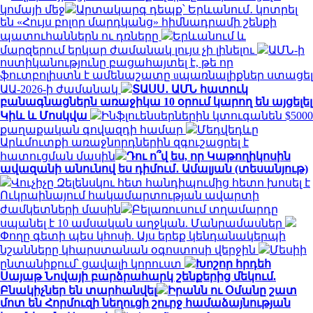
կոմայի մեջ
Արտակարգ դեպք՝ Երևանում․ կոտրել
են «Հույս բոլոր մարդկանց» հիմնադրամի շենքի
պատուհաններն ու դռները
Երևանում և
մարզերում երկար ժամանակ լույս չի լինելու
ԱՄՆ-ի
ոստիկանությունը բացահայտել է, թե որ
ֆուտբոլիստն է ամենաշատը uպառնալիքներ ստացել
ԱԱ-2026-ի ժամանակ
ՏԱՍՍ․ ԱՄՆ հատուկ
բանագնացներն առաջիկա 10 օրում կարող են այցելել
Կիև և Մոսկվա
Ինֆլուենսերներին կտուգանեն $5000
քաղաքական գովազդի համար
Մեդվեդևը
Արևմուտքի առաջնորդներին զգուշացրել է
հատուցման մասին
Դու ո՞վ ես, որ Կաթողիկոսին
ավազանի անունով ես դիմում․ Ամալյան (տեսանյութ)
Վուչիչը Զելենսկու հետ հանդիպումից հետո խոսել է
Ուկրաինայում հակամարտության ավարտի
ժամկետների մասին
Բելառուսում տղամարդը
սպանել է 10 ամսական աղջկան. Մանրամասներ
Փողը գետի պես կհոսի. Այս երեք կենդանակերպի
նշանները կհարստանան օգոստոսի վերջին
Մեսիի
ընտանիքում՝ ցավալի կորուստ
Խոշոր հրդեհ
Սայաթ Նովայի բարձրահարկ շենքերից մեկում.
Բնակիչներ են տարհանվել
Իրանն ու Օմանը շատ
մոտ են Հորմուզի նեղուցի շուրջ համաձայնության