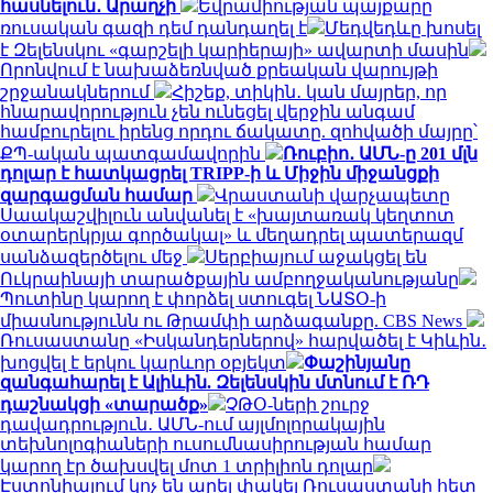
հասնելուն․ Արաղչի
Եվրամիության պայքարը
ռուսական գազի դեմ դանդաղել է
Մեդվեդևը խոսել
է Զելենսկու «գարշելի կարիերայի» ավարտի մասին
Որոնվում է նախաձեռնված քրեական վարույթի
շրջանակներում
Հիշեք, տիկին․ կան մայրեր, որ
հնարավորություն չեն ունեցել վերջին անգամ
համբուրելու իրենց որդու ճակատը. զոհվածի մայրը՝
ՔՊ-ական պատգամավորին
Ռուբիո․ ԱՄՆ-ը 201 մլն
դոլար է հատկացրել TRIPP-ի և Միջին միջանցքի
զարգացման համար
Վրաստանի վարչապետը
Սաակաշվիլուն անվանել է «խայտառակ կեղտոտ
օտարերկրյա գործակալ» և մեղադրել պատերազմ
սանձազերծելու մեջ
Սերբիայում աջակցել են
Ուկրաինայի տարածքային ամբողջականությանը
Պուտինը կարող է փորձել ստուգել ՆԱՏՕ-ի
միասնությունն ու Թրամփի արձագանքը. CBS News
Ռուսաստանը «Իսկանդերներով» հարվածել է Կիևին․
խոցվել է երկու կարևոր օբյեկտ
Փաշինյանը
զանգահարել է Ալիևին. Զելենսկին մտնում է ՌԴ
դաշնակցի «տարածք»
ՉԹՕ-ների շուրջ
դավադրություն․ ԱՄՆ-ում այլմոլորակային
տեխնոլոգիաների ուսումնասիրության համար
կարող էր ծախսվել մոտ 1 տրիլիոն դոլար
Էստոնիայում կոչ են արել փակել Ռուսաստանի հետ