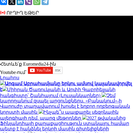
ՈՒՂԻՂ ԵԹԵՐ
Հետևե՛ք Euromedia24-ին
Youtube-ում`
Լրահոս
Արգամ Աբրահամյանը երկու ամսով կալանավորվել
է
Միհրան Ծառուկյանի և Արփի Գաբրիելյանի
հանգիստը՝ Շանհայում (Լուսանկարներ)
Չեմ
կարողանում զսպել արցունքներս. «Բանակում»-ի
Վարուժը տաղավարում խոսել է եղբոր ողբերգական
կորստի մասին
Ինչպե՞ս պայքարել սեզոնային
ալերգիայի դեմ. պարզ մեթոդներ
2027 թվականից
Ֆինլանդիայի քաղաքացիություն ստանալու համար
պետք է հանձնել երկրի մասին գիտելիքների