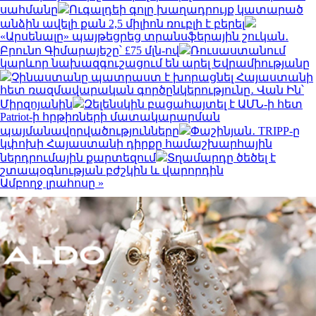
սահմանը
Ուգալդեի գոլը խաղադրույք կատարած
անձին ավելի քան 2,5 միլիոն ռուբլի է բերել
«Արսենալը» պայթեցրեց տրանսֆերային շուկան․
Բրունո Գիմարայեշը՝ £75 մլն-ով
Ռուսաստանում
կարևոր նախազգուշացում են արել Եվրամիությանը
Չինաստանը պատրաստ է խորացնել Հայաստանի
հետ ռազմավարական գործընկերությունը․ Վան Ին՝
Միրզոյանին
Զելենսկին բացահայտել է ԱՄՆ-ի հետ
Patriot-ի հրթիռների մատակարարման
պայմանավորվածությունները
Փաշինյան․ TRIPP-ը
կփոխի Հայաստանի դիրքը համաշխարհային
ներդրումային քարտեզում
Տղամարդը ծեծել է
շտապօգնության բժշկին և վարորդին
Ամբողջ լրահոսը »