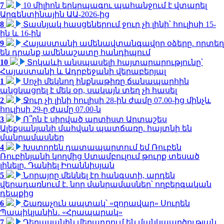
7
10 միլիոն երկրպագու պահանջում է վտարել
Արգենտինային ԱԱ-2026-ից
8
Տասնյակ հասցեներում ջուր չի լինի՝ հուլիսի 15-
ին և 16-ին
9
Հայաստանի ամենավտանգավոր օձերը. որտեղ
են դրանք ամենաշատը հանդիպում
10
Տոկաևի անսպասելի հայտարարությունը՝
Հայաստանի և Ադրբեջանի վերաբերյալ
1
Սոչի մեկնող ինքնաթիռը ճանապարհին
անցկացրել է մեկ օր, սակայն տեղ չի հասել
2
Ջուր չի լինի հուլիսի 28-ին ժամը 07.00-ից մինչև
հուլիսի 29-ը ժամը 07.00-ն
3
Ո՞րն է սիրված արտիստ Արտաշես
Ալեքսանյանի մահվան պատճառը. հայտնի են
մանրամասներ
4
Խստորեն դատապարտում եմ Ռուբեն
Ռուբինյանի կողմից Ստամբուլում թուրք տեսած
լինելը. Դանիել Իոաննիսյան
5
Նորայրը մեկնել էր հանգստի, արդեն
վերադառնում է. նոր մանրամասներ՝ ողբերգական
դեպքից
6
Շառաչուն ապտակ՝ «զորավար» Սուրեն
Պապիկյանին․ «Հրապարակ»
7
Դերասանին մեղադրում են մանկապղծության