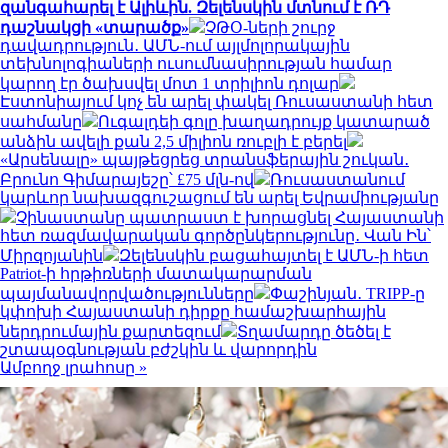
զանգահարել է Ալիևին. Զելենսկին մտնում է ՌԴ
դաշնակցի «տարածք»
ՉԹՕ-ների շուրջ
դավադրություն․ ԱՄՆ-ում այլմոլորակային
տեխնոլոգիաների ուսումնասիրության համար
կարող էր ծախսվել մոտ 1 տրիլիոն դոլար
Էստոնիայում կոչ են արել փակել Ռուսաստանի հետ
սահմանը
Ուգալդեի գոլը խաղադրույք կատարած
անձին ավելի քան 2,5 միլիոն ռուբլի է բերել
«Արսենալը» պայթեցրեց տրանսֆերային շուկան․
Բրունո Գիմարայեշը՝ £75 մլն-ով
Ռուսաստանում
կարևոր նախազգուշացում են արել Եվրամիությանը
Չինաստանը պատրաստ է խորացնել Հայաստանի
հետ ռազմավարական գործընկերությունը․ Վան Ին՝
Միրզոյանին
Զելենսկին բացահայտել է ԱՄՆ-ի հետ
Patriot-ի հրթիռների մատակարարման
պայմանավորվածությունները
Փաշինյան․ TRIPP-ը
կփոխի Հայաստանի դիրքը համաշխարհային
ներդրումային քարտեզում
Տղամարդը ծեծել է
շտապօգնության բժշկին և վարորդին
Ամբողջ լրահոսը »