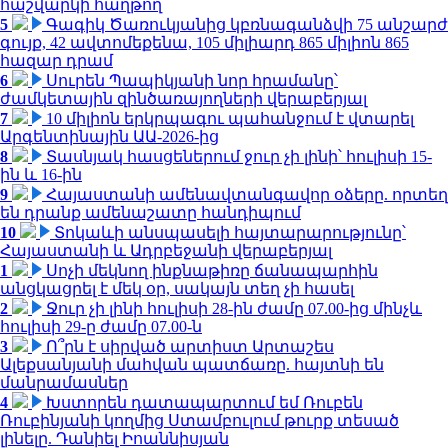
հաշվարկի հաղթող
5
Գագիկ Ծառուկյանից կբռնագանձվի 75 անշարժ
գույք, 42 ավտոմեքենա, 105 միլիարդ 865 միլիոն 865
հազար դրամ
6
Սուրեն Պապիկյանի նոր հրամանը՝
ժամկետային զինծառայողների վերաբերյալ
7
10 միլիոն երկրպագու պահանջում է վտարել
Արգենտինային ԱԱ-2026-ից
8
Տասնյակ հասցեներում ջուր չի լինի՝ հուլիսի 15-
ին և 16-ին
9
Հայաստանի ամենավտանգավոր օձերը. որտեղ
են դրանք ամենաշատը հանդիպում
10
Տոկաևի անսպասելի հայտարարությունը՝
Հայաստանի և Ադրբեջանի վերաբերյալ
1
Սոչի մեկնող ինքնաթիռը ճանապարհին
անցկացրել է մեկ օր, սակայն տեղ չի հասել
2
Ջուր չի լինի հուլիսի 28-ին ժամը 07.00-ից մինչև
հուլիսի 29-ը ժամը 07.00-ն
3
Ո՞րն է սիրված արտիստ Արտաշես
Ալեքսանյանի մահվան պատճառը. հայտնի են
մանրամասներ
4
Խստորեն դատապարտում եմ Ռուբեն
Ռուբինյանի կողմից Ստամբուլում թուրք տեսած
լինելը. Դանիել Իոաննիսյան