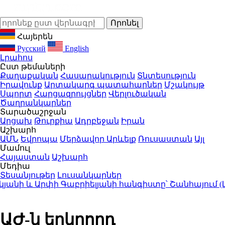
Հայերեն
Русский
English
Լրահոս
Ըստ թեմաների
Քաղաքական
Հասարակություն
Տնտեսություն
Իրավունք
Արտակարգ պատահարներ
Մշակույթ
Սպորտ
Հարցազրույցներ
Վերլուծական
Ծաղրանկարներ
Տարածաշրջան
Արցախ
Թուրքիա
Ադրբեջան
Իրան
Աշխարհ
ԱՄՆ
Եվրոպա
Մերձավոր Արևելք
Ռուսաստան
Այլ
Մամուլ
Հայաստան
Աշխարհ
Մեդիա
Տեսանյութեր
Լուսանկարներ
ի և Արփի Գաբրիելյանի հանգիստը՝ Շանհայում (Լու
ԱԺ-ն երկրորդ