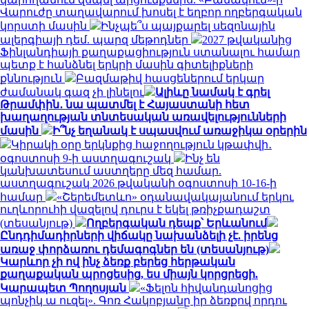
Վարուժը տաղավարում խոսել է եղբոր ողբերգական
կորստի մասին
Ինչպե՞ս պայքարել սեզոնային
ալերգիայի դեմ. պարզ մեթոդներ
2027 թվականից
Ֆինլանդիայի քաղաքացիություն ստանալու համար
պետք է հանձնել երկրի մասին գիտելիքների
քննություն
Բազմաթիվ հասցեներում երկար
ժամանակ գազ չի լինելու
Ալիևը նամակ է գրել
Թրամփին․ նա պատմել է Հայաստանի հետ
խաղաղության տնտեսական առավելությունների
մասին
Ի՞նչ եղանակ է սպասվում առաջիկա օրերին
Կիրակի օրը երկնքից հաջողություն կթափվի․
օգոստոսի 9-ի աստղագուշակ
Ինչ են
կանխատեսում աստղերը մեզ համար.
աստղագուշակ 2026 թվականի օգոստոսի 10-16-ի
համար
«Շերեմետևո» օդանավակայանում երկու
ուղևորուհի վազելով դուրս է եկել թռիչքադաշտ
(տեսանյութ)
Ողբերգական դեպք՝ Երևանում
Ընդդիմադիրների վիճակը նախանձելի չէ. իրենց
առաջ փորձառու դեմագոգներ են (տեսանյութ)
Կարևոր չի ով ինչ ձեռք բերեց հերթական
քաղաքական պրոցեսից, ես միայն կորցրեցի.
Կարապետ Պողոսյան
«Ֆելոն հիվանդանոցից
պոնչիկ ա ուզել». Գոռ Հակոբյանը իր ձեռքով որդու