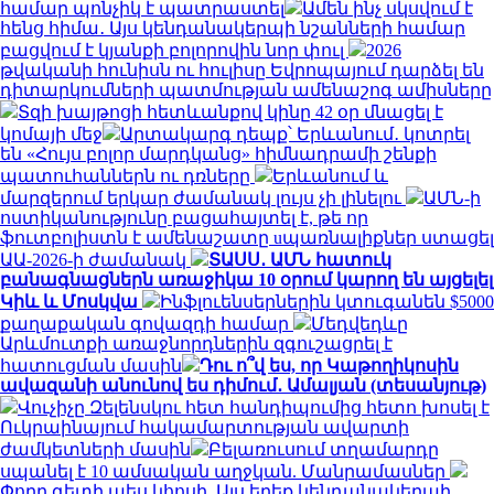
համար պոնչիկ է պատրաստել
Ամեն ինչ սկսվում է
հենց հիմա․ Այս կենդանակերպի նշանների համար
բացվում է կյանքի բոլորովին նոր փուլ
2026
թվականի հունիսն ու հուլիսը Եվրոպայում դարձել են
դիտարկումների պատմության ամենաշոգ ամիսները
Տզի խայթոցի հետևանքով կինը 42 օր մնացել է
կոմայի մեջ
Արտակարգ դեպք՝ Երևանում․ կոտրել
են «Հույս բոլոր մարդկանց» հիմնադրամի շենքի
պատուհաններն ու դռները
Երևանում և
մարզերում երկար ժամանակ լույս չի լինելու
ԱՄՆ-ի
ոստիկանությունը բացահայտել է, թե որ
ֆուտբոլիստն է ամենաշատը uպառնալիքներ ստացել
ԱԱ-2026-ի ժամանակ
ՏԱՍՍ․ ԱՄՆ հատուկ
բանագնացներն առաջիկա 10 օրում կարող են այցելել
Կիև և Մոսկվա
Ինֆլուենսերներին կտուգանեն $5000
քաղաքական գովազդի համար
Մեդվեդևը
Արևմուտքի առաջնորդներին զգուշացրել է
հատուցման մասին
Դու ո՞վ ես, որ Կաթողիկոսին
ավազանի անունով ես դիմում․ Ամալյան (տեսանյութ)
Վուչիչը Զելենսկու հետ հանդիպումից հետո խոսել է
Ուկրաինայում հակամարտության ավարտի
ժամկետների մասին
Բելառուսում տղամարդը
սպանել է 10 ամսական աղջկան. Մանրամասներ
Փողը գետի պես կհոսի. Այս երեք կենդանակերպի