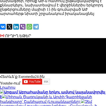
նախագծեր, որոնք ԱԺ-ն հատուկ ընթացակարգով է
քննարկելու. նախատեսվում է վերջիններիս երկրորդ
ընթերցումները մայիսի 11-ին գումարված ԱԺ
արտահերթ նիստի շրջանակում իրականացնել:
ՈՒՂԻՂ ԵԹԵՐ
Հետևե՛ք Euromedia24-ին
Youtube-ում`
Լրահոս
Արգամ Աբրահամյանը երկու ամսով կալանավորվել
է
Միհրան Ծառուկյանի և Արփի Գաբրիելյանի
հանգիստը՝ Շանհայում (Լուսանկարներ)
Չեմ
կարողանում զսպել արցունքներս. «Բանակում»-ի