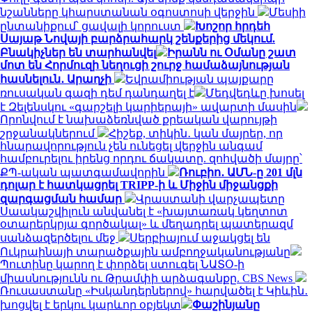
նշանները կհարստանան օգոստոսի վերջին
Մեսիի
ընտանիքում՝ ցավալի կորուստ
Խոշոր հրդեհ
Սայաթ Նովայի բարձրահարկ շենքերից մեկում.
Բնակիչներ են տարհանվել
Իրանն ու Օմանը շատ
մոտ են Հորմուզի նեղուցի շուրջ համաձայնության
հասնելուն․ Արաղչի
Եվրամիության պայքարը
ռուսական գազի դեմ դանդաղել է
Մեդվեդևը խոսել
է Զելենսկու «գարշելի կարիերայի» ավարտի մասին
Որոնվում է նախաձեռնված քրեական վարույթի
շրջանակներում
Հիշեք, տիկին․ կան մայրեր, որ
հնարավորություն չեն ունեցել վերջին անգամ
համբուրելու իրենց որդու ճակատը. զոհվածի մայրը՝
ՔՊ-ական պատգամավորին
Ռուբիո․ ԱՄՆ-ը 201 մլն
դոլար է հատկացրել TRIPP-ի և Միջին միջանցքի
զարգացման համար
Վրաստանի վարչապետը
Սաակաշվիլուն անվանել է «խայտառակ կեղտոտ
օտարերկրյա գործակալ» և մեղադրել պատերազմ
սանձազերծելու մեջ
Սերբիայում աջակցել են
Ուկրաինայի տարածքային ամբողջականությանը
Պուտինը կարող է փորձել ստուգել ՆԱՏՕ-ի
միասնությունն ու Թրամփի արձագանքը. CBS News
Ռուսաստանը «Իսկանդերներով» հարվածել է Կիևին․
խոցվել է երկու կարևոր օբյեկտ
Փաշինյանը