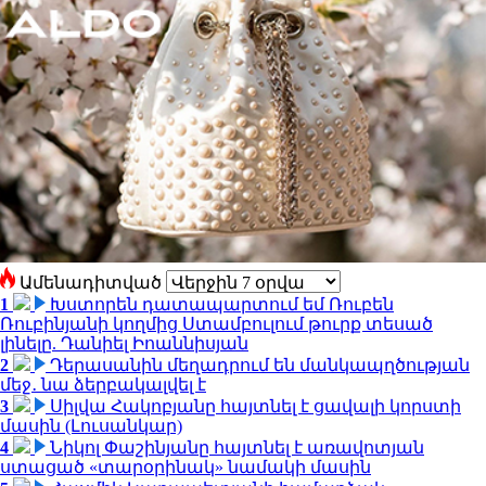
Ամենադիտված
1
Խստորեն դատապարտում եմ Ռուբեն
Ռուբինյանի կողմից Ստամբուլում թուրք տեսած
լինելը. Դանիել Իոաննիսյան
2
Դերասանին մեղադրում են մանկապղծության
մեջ․ նա ձերբակալվել է
3
Սիլվա Հակոբյանը հայտնել է ցավալի կորստի
մասին (Լուսանկար)
4
Նիկոլ Փաշինյանը հայտնել է առավոտյան
ստացած «տարօրինակ» նամակի մասին