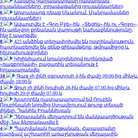
5
Հասմիկ Կարապետյանի համարձակ
լուսանկարները՝ լողավազանից (լուսանկարներ)
6
Արտակարգ դեպք Սևանում. Մանրամասներ
(լուսանկարներ)
7
Ավարտվել է «Գող Բջե»-ին, «Տեցիկ»-ին ու «Գոջո»-
ին առնչվող քրեական վարույթի նախաքննությունը.
ինչ է պարզվել
8
425 անձինք տեղափոխվել են ոստիկանություն․
հայտնաբերվել են զենք-զինամթերք, թմրամիջոց և
հետախուզվողներ
9
Կիլիկիայում կրակոցներով ուղեկցված
«ռազբորկայի» բացառիկ տեսանյութ է
հրապարակվել
10
Գազ չի լինի օգոստոսի 4-ին ժամը 09:00-ից մինչև
ժամը 18:00-ն
1
Ջուր չի լինի հուլիսի 28-ին ժամը 07.00-ից մինչև
հուլիսի 29-ը ժամը 07.00-ն
2
Խստորեն դատապարտում եմ Ռուբեն
Ռուբինյանի կողմից Ստամբուլում թուրք տեսած
լինելը. Դանիել Իոաննիսյան
3
Դերասանին մեղադրում են մանկապղծության
մեջ․ նա ձերբակալվել է
4
Պատմական հաղթանակ․ Հայաստանը
դարձավ աշխարհի առաջնության մեդալային