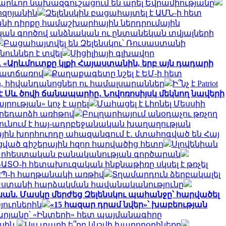
արևոր նախազգուշացում են արել Եվրամիությանը
րզոյանին
Զելենսկին բացահայտել է ԱՄՆ-ի հետ
անի դիրքը համաշխարհային ներդրումային
ական գործով անձնական ու ընտանեկան տվյալների
Բացահայտվել են Զելենսկու՝ Ռուսաստանի
ուններ է տվել
Սիցիլիայի գլխավոր
 «Արևմուտքը կլքի Հայաստանին, երբ այն դադարի
 պատճառով
Քաղաքագետը նշել է ԵՄ-ի հետ
ր, հիվանդանոցներ ու համալսարաններ
Ի՞նչ է Patriot
է Սև ծովի ճանապարհը․ Նովոռոսիյսկ մեկնող նավերի
ության» կոչ է արել
Մահացել է Լիոնել Մեսսիի
արեդարձի առիթով
Բուլղարիայում անօդաչու թռչող
ունում է հայ-ադրբեջանական խաղաղության
ին խորհուրդը ահազանգում է․ մտահոգված են Հայ
սցված գիշերային հզոր հարվածից հետո
Սլովենիան
 արհեստական բանականության գործարան
ԱՏՕ-ի հետախուզական ինքնաթիռը սկսել է թռչել
՝ ՔՊ-ի հաղթանակի առթիվ
Տղամարդուն ձերբակալել
սաստանի հարձակման հավանականությունը
ան. Մասկը մերժեց Զելենսկու պահանջը՝ հարվածել
յուրներին
«15 հազար դրամ նվեր»՝ խաբեության
թարյանը՝ «Ինտերի» հետ պայմանագիրը
ասին
Այս տարի ե՞րբ կնշվի խաղողօրհնեքը