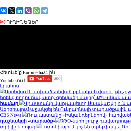
ՈՒՂԻՂ ԵԹԵՐ
Հետևե՛ք Euromedia24-ին
Youtube-ում`
Լրահոս
Որոնվում է նախաձեռնված քրեական վարույթի շր
իրենց որդու ճակատը. զոհվածի մայրը՝ ՔՊ-ական 
համար
Վրաստանի վարչապետը Սաակաշվիլուն ան
Սերբիայում աջակցել են Ուկրաինայի տարածքային
CBS News
Ռուսաստանը «Իսկանդերներով» հարվածել 
դաշնակցի «տարածք»
ՉԹՕ-ների շուրջ դավադրությ
տրիլիոն դոլար
Էստոնիայում կոչ են արել փակել 