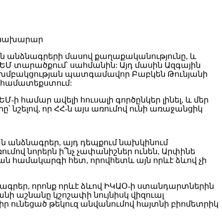
ան անձնագրերի մասով քաղաքականությունը, և
ԵՄ տարածքում՝ սահմանին: Այդ մասին Ազգային
խմբակցության պատգամավոր Բաբկեն Թունյանի
 համատեքստում:
ԵՄ-ի համար ավելի հուսալի գործընկեր լինել, և մեր
ելով, որ ՀՀ-ն այս առումով ունի առաջանցիկ
ան անձնագրեր, այդ դեպքում նախկինում
մով նորերն ի՞նչ չափանիշներ ունեն, Արփինե
ան համակարգի հետ, որովհետև այն որևէ ձևով չի
ագրեր, որոնք որևէ ձևով ԻԿԱՕ-ի ստանդարտներին
անի աշնանը կշոշափի նույնիսկ վիզուալ
իր ունեցած թեկուզ անվանումով հայտնի բիոմետրիկ