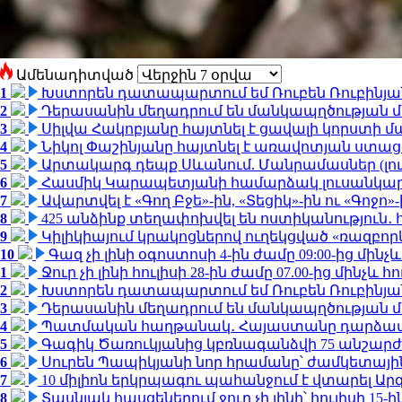
Ամենադիտված
1
Խստորեն դատապարտում եմ Ռուբեն Ռուբինյանի
2
Դերասանին մեղադրում են մանկապղծության մե
3
Սիլվա Հակոբյանը հայտնել է ցավալի կորստի մ
4
Նիկոլ Փաշինյանը հայտնել է առավոտյան ստ
5
Արտակարգ դեպք Սևանում. Մանրամասներ (լո
6
Հասմիկ Կարապետյանի համարձակ լուսանկարն
7
Ավարտվել է «Գող Բջե»-ին, «Տեցիկ»-ին ու «Գոջ
8
425 անձինք տեղափոխվել են ոստիկանություն․
9
Կիլիկիայում կրակոցներով ուղեկցված «ռազբո
10
Գազ չի լինի օգոստոսի 4-ին ժամը 09:00-ից մինչև
1
Ջուր չի լինի հուլիսի 28-ին ժամը 07.00-ից մինչև հո
2
Խստորեն դատապարտում եմ Ռուբեն Ռուբինյանի
3
Դերասանին մեղադրում են մանկապղծության մե
4
Պատմական հաղթանակ․ Հայաստանը դարձավ 
5
Գագիկ Ծառուկյանից կբռնագանձվի 75 անշարժ գո
6
Սուրեն Պապիկյանի նոր հրամանը՝ ժամկետային
7
10 միլիոն երկրպագու պահանջում է վտարել Արգ
8
Տասնյակ հասցեներում ջուր չի լինի՝ հուլիսի 15-ին