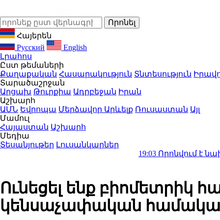
Հայերեն
Русский
English
Լրահոս
Ըստ թեմաների
Քաղաքական
Հասարակություն
Տնտեսություն
Իրավո
Տարածաշրջան
Արցախ
Թուրքիա
Ադրբեջան
Իրան
Աշխարհ
ԱՄՆ
Եվրոպա
Մերձավոր Արևելք
Ռուսաստան
Այլ
Մամուլ
Հայաստան
Աշխարհ
Մեդիա
Տեսանյութեր
Լուսանկարներ
19:03
Որոնվում է նախաձեռնված
Ունեցել ենք բիոմետրիկ հա
կենսաչափական համակար