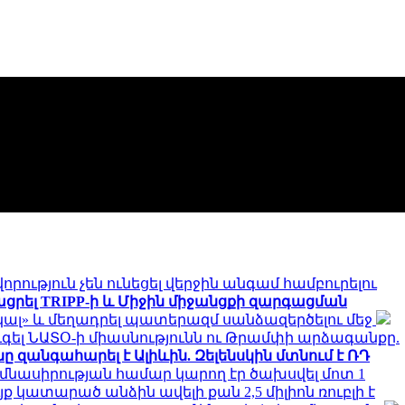
որություն չեն ունեցել վերջին անգամ համբուրելու
տկացրել TRIPP-ի և Միջին միջանցքի զարգացման
լ» և մեղադրել պատերազմ սանձազերծելու մեջ
ւգել ՆԱՏՕ-ի միասնությունն ու Թրամփի արձագանքը.
ը զանգահարել է Ալիևին. Զելենսկին մտնում է ՌԴ
ումնասիրության համար կարող էր ծախսվել մոտ 1
ք կատարած անձին ավելի քան 2,5 միլիոն ռուբլի է