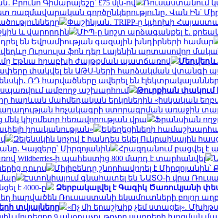
 Բրունո Գիմարայեշը՝ £75 մլն-ով
Ռուսաստանում կ
 ռազմավարական գործընկերությունը․ Վան Ին՝ Մի
ածությունները
Փաշինյան․ TRIPP-ը կփոխի Հայաստ
շկին և վարորդին
ՄԻՊ-ը կոշտ արձագանքել է․ քրե
դրել են Եվրամիության գազային խնդիրների համար
վեդևը Ուրսուլա ֆոն դեր Լայենին արտասովոր մական
ումը Էթնա հրաբխի ժայթքման պատճառով
Մեդվեդև․
ողափերը փակվել են ԱԹՍ-ների հարձակման վտանգի
լենսկի․ ՌԴ հարվածները ավերել են էլեկտրակայաննե
ը սպառվում ամբողջ աշխարհում
Թուրքիան փակում 
 հարևան մահմեդական երկրներին «իսկական եղբայր
է խաղաղության հռչակագրի ստորագրման առաջին տ
 մեկ կիլոմետր հեռավորության վրա
Ֆրանսիան ողջ
շափելի իրականության»
Եկեղեցիների համաշխարհայ
ով
Զելենսկին կոչով է հանդես եկել Ուկրաինային հա
նը․ Կայզերը՝ Միրզոյանին
Հրազդանում բացվել է
 Wildberries-ի պահեստից 800 մարդ է տարհանվել
Ն
երից դուրս
Միլիբենդը շնորհավորել է Միրզոյանին
ամար
Էստոնիայում գնահատել են ՆԱՏՕ-ի վրա Ռու
ել է 4000-ը
Ձերբակալվել է Գագիկ Ծառուկյանի փես
ատեղ հարվածեն Ռուսաստանի եկամուտների բոլոր աղբ
երի տվյալները
«Ոչ մի երաշխիք չեմ ստացել». Մխի
ային մոտեցող 9 անօդաչու թռչող սարքերի խոցման մ