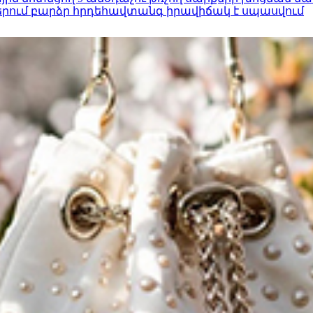
երում բարձր հրդեհավտանգ իրավիճակ է սպասվում