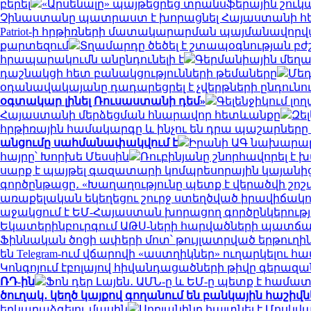
բերել
«Արսենալը» պայթեցրեց տրանսֆերային շուկան․
Չինաստանը պատրաստ է խորացնել Հայաստանի հետ
Patriot-ի հրթիռների մատակարարման պայմանավորվ
քարտեզում
Տղամարդը ծեծել է շտապօգնության բժ
հրապարակումն անընդունելի է
Գերմանիային մեղա
դաշնակցի հետ բանակցությունների թեմաները
Մեդ
օդանավակայանը դադարեցրել է չվերթների ընդուն
օգտակար լինել Ռուսաստանի դեմ»
Գելենջիկում լ
Հայաստանի մերձեցման հնարավոր հետևանքը
Զե
հրթիռային համակարգը և ինչու են դրա պաշարներ
անցումը սահմանափակվում է
Իրանի ԱԳ նախարարը
հայրը՝ Խորխե Մեսսին
Ռուբինյանը շնորհավորել 
սարք է պայթել գազատարի կոմպրեսորային կայանից
գործընթացը․ «Խաղաղությունը պետք է վերածվի շո
առաքելական եկեղեցու շուրջ ստեղծված իրավիճակ
աջակցում է ԵՄ-Հայաստան խորացող գործընկերությա
Եկատերինբուրգում ԱԹՍ-ների հարվածների պատճառով
Ֆիննական ծոցի ափերի մոտ՝ թույլատրված երթուղին
են Telegram-ում վճարովի «աստղիկներ» ուղարկելու հ
Կոնգոյում էբոլայով հիվանդացածների թիվը գերազանց
ՌԴ-ին
Ֆոն դեր Լայեն․ ԱՄՆ-ը և ԵՄ-ը պետք է համ
ծուղակ․ կեղծ կայքով գողանում են բանկային հաշիվն
երկարաձգելու մասին
Սոբյանինը հայտնել է Մոսկվ