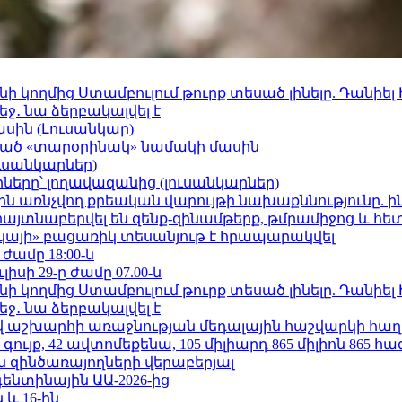
 կողմից Ստամբուլում թուրք տեսած լինելը. Դանիել
ջ․ նա ձերբակալվել է
ասին (Լուսանկար)
ացած «տարօրինակ» նամակի մասին
ւսանկարներ)
երը՝ լողավազանից (լուսանկարներ)
ո»-ին առնչվող քրեական վարույթի նախաքննությունը. ի
 հայտնաբերվել են զենք-զինամթերք, թմրամիջոց և հ
րկայի» բացառիկ տեսանյութ է հրապարակվել
 ժամը 18:00-ն
ւլիսի 29-ը ժամը 07.00-ն
 կողմից Ստամբուլում թուրք տեսած լինելը. Դանիել
ջ․ նա ձերբակալվել է
աշխարհի առաջնության մեդալային հաշվարկի հաղ
ւյք, 42 ավտոմեքենա, 105 միլիարդ 865 միլիոն 865 հ
 զինծառայողների վերաբերյալ
ենտինային ԱԱ-2026-ից
 և 16-ին