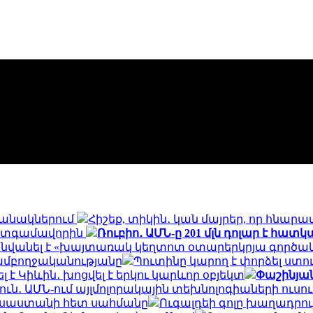
ջանակներում
Հիշեք, տիկին․ կան մայրեր, որ հնարավ
պատգամավորին
Ռուբիո․ ԱՄՆ-ը 201 մլն դոլար է հա
վանել է «խայտառակ կեղտոտ օտարերկրյա գործակա
 ամբողջականությանը
Պուտինը կարող է փորձել ստո
է Կիևին․ խոցվել է երկու կարևոր օբյեկտ
Փաշինյան
ուն․ ԱՄՆ-ում այլմոլորակային տեխնոլոգիաների ուս
Ռուսաստանի հետ սահմանը
Ուգալդեի գոլը խաղադրույ