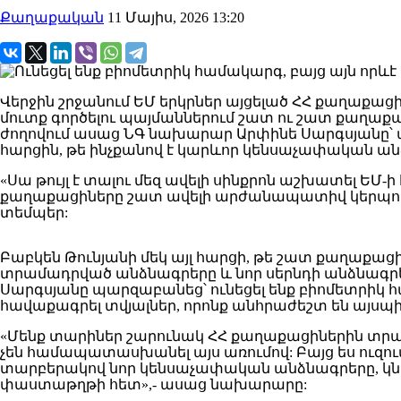
Քաղաքական
11 Մայիս, 2026 13:20
Վերջին շրջանում ԵՄ երկրներ այցելած ՀՀ քաղաքա
մուտք գործելու պայմաններում շատ ու շատ քաղաք
ժողովում ասաց ՆԳ նախարար Արփինե Սարգսյանը
հարցին, թե ինչքանով է կարևոր կենսաչափական 
«Սա թույլ է տալու մեզ ավելի սինքրոն աշխատել ԵՄ-ի
քաղաքացիները շատ ավելի արժանապատիվ կերպով կ
տեմպեր:
Բաբկեն Թունյանի մեկ այլ հարցի, թե շատ քաղաքաց
տրամադրված անձնագրերը և նոր սերնդի անձնագրերն
Սարգսյանը պարզաբանեց՝ ունեցել ենք բիոմետրիկ հ
հավաքագրել տվյալներ, որոնք անհրաժեշտ են այս
«Մենք տարիներ շարունակ ՀՀ քաղաքացիներին տրամ
չեն համապատասխանել այս առումով: Բայց ես ուզում
տարբերակով նոր կենսաչափական անձնագրերը, կնկա
փաստաթղթի հետ»,- ասաց նախարարը: