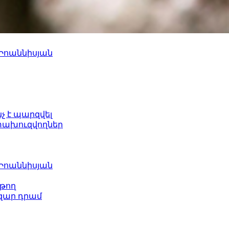
 Իոաննիսյան
նչ է պարզվել
ետախուզվողներ
 Իոաննիսյան
թող
ազար դրամ