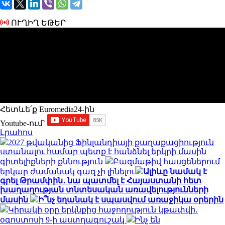
ՈՒՂԻՂ ԵԹԵՐ
Հետևե՛ք Euromedia24-ին
Youtube-ում`
Լրահոս
2027 թվականից Ֆինլանդիայի քաղաքացիություն
ստանալու համար պետք է հանձնել երկրի մասին
գիտելիքների քննություն
Բազմաթիվ հասցեներում
երկար ժամանակ գազ չի լինելու
Ալիևը նամակ է
գրել Թրամփին․ նա պատմել է Հայաստանի հետ
խաղաղության տնտեսական առավելությունների
մասին
Ի՞նչ եղանակ է սպասվում առաջիկա օրերին
Կիրակի օրը երկնքից հաջողություն կթափվի․
օգոստոսի 9-ի աստղագուշակ
Ինչ են