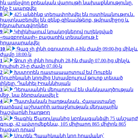
ին առնչվող քրեական վարույթի նախաքննությունը.
ինչ է պարզվել
8
425 անձինք տեղափոխվել են ոստիկանություն․
հայտնաբերվել են զենք-զինամթերք, թմրամիջոց և
հետախուզվողներ
9
Կիլիկիայում կրակոցներով ուղեկցված
«ռազբորկայի» բացառիկ տեսանյութ է
հրապարակվել
10
Գազ չի լինի օգոստոսի 4-ին ժամը 09:00-ից մինչև
ժամը 18:00-ն
1
Ջուր չի լինի հուլիսի 28-ին ժամը 07.00-ից մինչև
հուլիսի 29-ը ժամը 07.00-ն
2
Խստորեն դատապարտում եմ Ռուբեն
Ռուբինյանի կողմից Ստամբուլում թուրք տեսած
լինելը. Դանիել Իոաննիսյան
3
Դերասանին մեղադրում են մանկապղծության
մեջ․ նա ձերբակալվել է
4
Պատմական հաղթանակ․ Հայաստանը
դարձավ աշխարհի առաջնության մեդալային
հաշվարկի հաղթող
5
Գագիկ Ծառուկյանից կբռնագանձվի 75 անշարժ
գույք, 42 ավտոմեքենա, 105 միլիարդ 865 միլիոն 865
հազար դրամ
6
Սուրեն Պապիկյանի նոր հրամանը՝