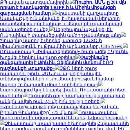
ՔՊ-ական պատգամավորին
Ռուբիո․ ԱՄՆ-ը 201 մլն
դոլար է հատկացրել TRIPP-ի և Միջին միջանցքի
զարգացման համար
Վրաստանի վարչապետը
Սաակաշվիլուն անվանել է «խայտառակ կեղտոտ
օտարերկրյա գործակալ» և մեղադրել պատերազմ
սանձազերծելու մեջ
Սերբիայում աջակցել են
Ուկրաինայի տարածքային ամբողջականությանը
Պուտինը կարող է փորձել ստուգել ՆԱՏՕ-ի
միասնությունն ու Թրամփի արձագանքը. CBS News
Ռուսաստանը «Իսկանդերներով» հարվածել է Կիևին․
խոցվել է երկու կարևոր օբյեկտ
Փաշինյանը
զանգահարել է Ալիևին. Զելենսկին մտնում է ՌԴ
դաշնակցի «տարածք»
ՉԹՕ-ների շուրջ
դավադրություն․ ԱՄՆ-ում այլմոլորակային
տեխնոլոգիաների ուսումնասիրության համար
կարող էր ծախսվել մոտ 1 տրիլիոն դոլար
Էստոնիայում կոչ են արել փակել Ռուսաստանի հետ
սահմանը
Ուգալդեի գոլը խաղադրույք կատարած
անձին ավելի քան 2,5 միլիոն ռուբլի է բերել
«Արսենալը» պայթեցրեց տրանսֆերային շուկան․
Բրունո Գիմարայեշը՝ £75 մլն-ով
Ռուսաստանում
կարևոր նախազգուշացում են արել Եվրամիությանը
Չինաստանը պատրաստ է խորացնել Հայաստանի
հետ ռազմավարական գործընկերությունը․ Վան Ին՝