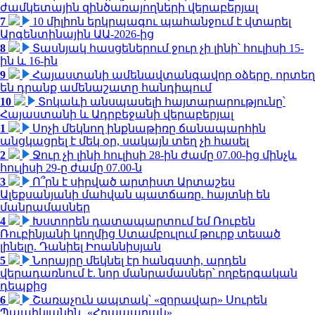
ժամկետային զինծառայողների վերաբերյալ
7
10 միլիոն երկրպագու պահանջում է վտարել
Արգենտինային ԱԱ-2026-ից
8
Տասնյակ հասցեներում ջուր չի լինի՝ հուլիսի 15-
ին և 16-ին
9
Հայաստանի ամենավտանգավոր օձերը. որտեղ
են դրանք ամենաշատը հանդիպում
10
Տոկաևի անսպասելի հայտարարությունը՝
Հայաստանի և Ադրբեջանի վերաբերյալ
1
Սոչի մեկնող ինքնաթիռը ճանապարհին
անցկացրել է մեկ օր, սակայն տեղ չի հասել
2
Ջուր չի լինի հուլիսի 28-ին ժամը 07.00-ից մինչև
հուլիսի 29-ը ժամը 07.00-ն
3
Ո՞րն է սիրված արտիստ Արտաշես
Ալեքսանյանի մահվան պատճառը. հայտնի են
մանրամասներ
4
Խստորեն դատապարտում եմ Ռուբեն
Ռուբինյանի կողմից Ստամբուլում թուրք տեսած
լինելը. Դանիել Իոաննիսյան
5
Նորայրը մեկնել էր հանգստի, արդեն
վերադառնում է. նոր մանրամասներ՝ ողբերգական
դեպքից
6
Շառաչուն ապտակ՝ «զորավար» Սուրեն
Պապիկյանին․ «Հրապարակ»