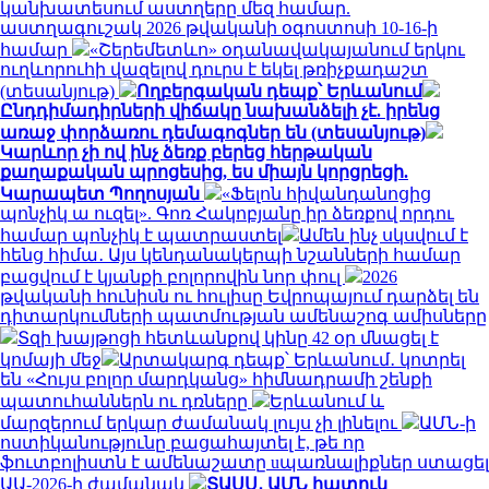
կանխատեսում աստղերը մեզ համար.
աստղագուշակ 2026 թվականի օգոստոսի 10-16-ի
համար
«Շերեմետևո» օդանավակայանում երկու
ուղևորուհի վազելով դուրս է եկել թռիչքադաշտ
(տեսանյութ)
Ողբերգական դեպք՝ Երևանում
Ընդդիմադիրների վիճակը նախանձելի չէ. իրենց
առաջ փորձառու դեմագոգներ են (տեսանյութ)
Կարևոր չի ով ինչ ձեռք բերեց հերթական
քաղաքական պրոցեսից, ես միայն կորցրեցի.
Կարապետ Պողոսյան
«Ֆելոն հիվանդանոցից
պոնչիկ ա ուզել». Գոռ Հակոբյանը իր ձեռքով որդու
համար պոնչիկ է պատրաստել
Ամեն ինչ սկսվում է
հենց հիմա․ Այս կենդանակերպի նշանների համար
բացվում է կյանքի բոլորովին նոր փուլ
2026
թվականի հունիսն ու հուլիսը Եվրոպայում դարձել են
դիտարկումների պատմության ամենաշոգ ամիսները
Տզի խայթոցի հետևանքով կինը 42 օր մնացել է
կոմայի մեջ
Արտակարգ դեպք՝ Երևանում․ կոտրել
են «Հույս բոլոր մարդկանց» հիմնադրամի շենքի
պատուհաններն ու դռները
Երևանում և
մարզերում երկար ժամանակ լույս չի լինելու
ԱՄՆ-ի
ոստիկանությունը բացահայտել է, թե որ
ֆուտբոլիստն է ամենաշատը uպառնալիքներ ստացել
ԱԱ-2026-ի ժամանակ
ՏԱՍՍ․ ԱՄՆ հատուկ