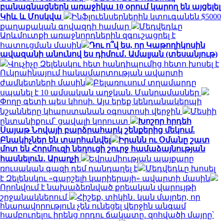
բանագնացներն առաջիկա 10 օրում կարող են այցելել
Կիև և Մոսկվա
Ինֆլուենսերներին կտուգանեն $5000
քաղաքական գովազդի համար
Մեդվեդևը
Արևմուտքի առաջնորդներին զգուշացրել է
հատուցման մասին
Դու ո՞վ ես, որ Կաթողիկոսին
ավազանի անունով ես դիմում․ Ամալյան (տեսանյութ)
Վուչիչը Զելենսկու հետ հանդիպումից հետո խոսել է
Ուկրաինայում հակամարտության ավարտի
ժամկետների մասին
Բելառուսում տղամարդը
սպանել է 10 ամսական աղջկան. Մանրամասներ
Փողը գետի պես կհոսի. Այս երեք կենդանակերպի
նշանները կհարստանան օգոստոսի վերջին
Մեսիի
ընտանիքում՝ ցավալի կորուստ
Խոշոր հրդեհ
Սայաթ Նովայի բարձրահարկ շենքերից մեկում.
Բնակիչներ են տարհանվել
Իրանն ու Օմանը շատ
մոտ են Հորմուզի նեղուցի շուրջ համաձայնության
հասնելուն․ Արաղչի
Եվրամիության պայքարը
ռուսական գազի դեմ դանդաղել է
Մեդվեդևը խոսել
է Զելենսկու «գարշելի կարիերայի» ավարտի մասին
Որոնվում է նախաձեռնված քրեական վարույթի
շրջանակներում
Հիշեք, տիկին․ կան մայրեր, որ
հնարավորություն չեն ունեցել վերջին անգամ
համբուրելու իրենց որդու ճակատը. զոհվածի մայրը՝