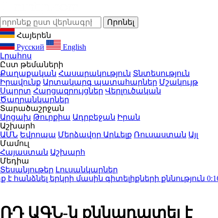
Հայերեն
Русский
English
Լրահոս
Ըստ թեմաների
Քաղաքական
Հասարակություն
Տնտեսություն
Իրավունք
Արտակարգ պատահարներ
Մշակույթ
Սպորտ
Հարցազրույցներ
Վերլուծական
Ծաղրանկարներ
Տարածաշրջան
Արցախ
Թուրքիա
Ադրբեջան
Իրան
Աշխարհ
ԱՄՆ
Եվրոպա
Մերձավոր Արևելք
Ռուսաստան
Այլ
Մամուլ
Հայաստան
Աշխարհ
Մեդիա
Տեսանյութեր
Լուսանկարներ
նձնել երկրի մասին գիտելիքների քննություն
0:16
Բա
ՌԴ ԱԳՆ-ն քննադատել է