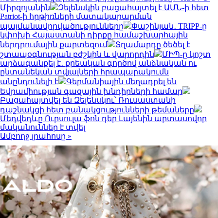
Միրզոյանին
Զելենսկին բացահայտել է ԱՄՆ-ի հետ
Patriot-ի հրթիռների մատակարարման
պայմանավորվածությունները
Փաշինյան․ TRIPP-ը
կփոխի Հայաստանի դիրքը համաշխարհային
ներդրումային քարտեզում
Տղամարդը ծեծել է
շտապօգնության բժշկին և վարորդին
ՄԻՊ-ը կոշտ
արձագանքել է․ քրեական գործով անձնական ու
ընտանեկան տվյալների հրապարակումն
անընդունելի է
Գերմանիային մեղադրել են
Եվրամիության գազային խնդիրների համար
Բացահայտվել են Զելենսկու՝ Ռուսաստանի
դաշնակցի հետ բանակցությունների թեմաները
Մեդվեդևը Ուրսուլա ֆոն դեր Լայենին արտասովոր
մականուններ է տվել
Ամբողջ լրահոսը »