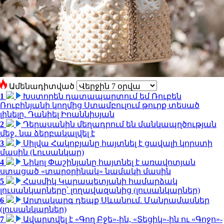
Ամենադիտված
1
Խստորեն դատապարտում եմ Ռուբեն
Ռուբինյանի կողմից Ստամբուլում թուրք տեսած
լինելը. Դանիել Իոաննիսյան
2
Դերասանին մեղադրում են մանկապղծության
մեջ․ նա ձերբակալվել է
3
Սիլվա Հակոբյանը հայտնել է ցավալի կորստի
մասին (Լուսանկար)
4
Նիկոլ Փաշինյանը հայտնել է առավոտյան
ստացած «տարօրինակ» նամակի մասին
5
Հասմիկ Կարապետյանի համարձակ
լուսանկարները՝ լողավազանից (լուսանկարներ)
6
Արտակարգ դեպք Սևանում. Մանրամասներ
(լուսանկարներ)
7
Ավարտվել է «Գող Բջե»-ին, «Տեցիկ»-ին ու «Գոջո»-