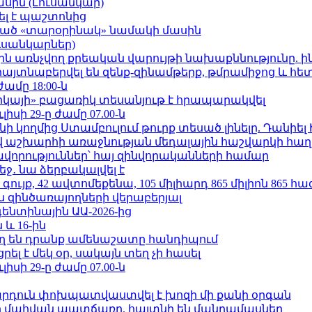
ասին (Լուսանկար)
ել է պաշտոնից
ացած «տարօրինակ» նամակի մասին
ւսանկարներ)
ո»-ին առնչվող քրեական վարույթի նախաքննությունը. ի
 հայտնաբերվել են զենք-զինամթերք, թմրամիջոց և հ
ժամը 18:00-ն
որկայի» բացառիկ տեսանյութ է հրապարակվել
ւլիսի 29-ը ժամը 07.00-ն
 կողմից Ստամբուլում թուրք տեսած լինելը. Դանիել
աշխարհի առաջնության մեդալային հաշվարկի հաղ
ավորություններ՝ հայ զինվորականների համար
ջ․ նա ձերբակալվել է
ւյք, 42 ավտոմեքենա, 105 միլիարդ 865 միլիոն 865 հ
 զինծառայողների վերաբերյալ
ենտինային ԱԱ-2026-ից
 և 16-ին
ղ են դրանք ամենաշատը հանդիպում
լ է մեկ օր, սակայն տեղ չի հասել
ւլիսի 29-ը ժամը 07.00-ն
րդուն փոխպատվաստվել է խոզի մի քանի օրգան
նի մահվան պատճառը. հայտնի են մանրամասներ