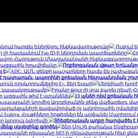
անում հարգել Եկեղեցու ինքնավարությունը
Ուզում 
որ չի հասկանում Fan ID-ի ներդրման պատճառները
Հ
վոր Հարություն Մնացականյանի ինքնազգացողությո
իջազգային իրավիճակը
Ողբերգական վթար Երևանում․
 է
ADC. ԱՄՆ զենքի պաշարները հասել են չափազ
ել է դատարան. ապօրինի քրեական հետապնդման շուր
ուն դրսևորումներից է». Տեր Եսայի
Սերբիայի խոր
ւ կապակցությամբ
Իրանը թույլ չի տա բացել դեպի Հ
 ազգային թիմ է ստանձնել
13 անձի դեմ քրեական հ
 Ռուսաստանի կողմից Ադրբեջանին զենք վաճառելու մ
ապրանքանիշի գազավորված ոչ ալկոհոլային ըմպելի
Al Arabiya. Հութիները հրթիռներ են արձակել Մարի
կը կտրուկ կփոխվի
Տիեզերական աղբը հարվածել է 
մենք սկսեցինք գործել
Տեր Մուշե քահանա Ենգիբարյ
այաստանի դեսպանը MIT-ի ղեկավարության հետ քն