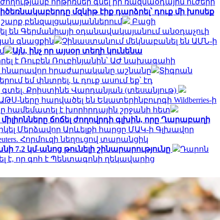
ժողությամբ հրթիռներ գնել իր ռազմաօդային ուժերի
իծեռնակաբերդը մզկիթ էիք դարձրել՝ դուք մի խոսեք
 շարք բենզալցակայաններում
Բացի
լ են Գերմանիայի օդանավակայանում անօդաչուի
կան գնացքին
Չինաստանում մեկնաբանել են ԱՄՆ-ի
մ
Այն, ինչ որ այսօր տեղի կունենա
րել է Ռուբեն Ռուբինյանին՝ ԱԺ նախագահի
մ նրա հնարավոր հրաժարականը աշնանը
Տիգրան
ում եմ փնտրել, և դուք ասում եք՝ էդ
ք գտել. Քրիստինե Վարդանյան (տեսանյութ)
Ս-ները հարվածել են Եկատերինբուրգի Wildberries-ի
րը համեմատել է խորհրդային շրջանի հետ
միլիոնները ճոճել ժողովրդի գլխին, որը Ղարաբաղի
կել Մերձավոր Արևելքի հարցը ՄԱԿ-ի Գլխավոր
euters. Հորմուզի նեղուցով տարանցիկ
ի 7.2 կմ-անոց թունելի շինարարությունը
Դարոն
լ է, որ գոհ է Պենտագոնի ղեկավարից