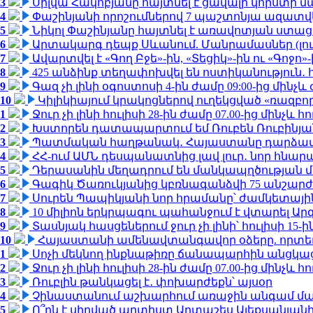
3
Սիլվա Հակոբյանը հայտնել է ցավալի կորստի մ
4
Փաշինյանի որոշումներով 7 պաշտոնյա ազատվ
5
Նիկոլ Փաշինյանը հայտնել է առավոտյան ստ
6
Արտակարգ դեպք Սևանում. Մանրամասներ (լո
7
Ավարտվել է «Գող Բջե»-ին, «Տեցիկ»-ին ու «Գոջ
8
425 անձինք տեղափոխվել են ոստիկանություն․
9
Գազ չի լինի օգոստոսի 4-ին ժամը 09:00-ից մինչև 
10
Կիլիկիայում կրակոցներով ուղեկցված «ռազբ
1
Ջուր չի լինի հուլիսի 28-ին ժամը 07.00-ից մինչև հո
2
Խստորեն դատապարտում եմ Ռուբեն Ռուբինյանի
3
Պատմական հաղթանակ․ Հայաստանը դարձավ 
4
ՀՀ-ում ԱՄՆ դեսպանատնից լավ լուր․ նոր հնար
5
Դերասանին մեղադրում են մանկապղծության մե
6
Գագիկ Ծառուկյանից կբռնագանձվի 75 անշարժ գո
7
Սուրեն Պապիկյանի նոր հրամանը՝ ժամկետային
8
10 միլիոն երկրպագու պահանջում է վտարել Արգ
9
Տասնյակ հասցեներում ջուր չի լինի՝ հուլիսի 15-ին
10
Հայաստանի ամենավտանգավոր օձերը. որտե
1
Սոչի մեկնող ինքնաթիռը ճանապարհին անցկացրե
2
Ջուր չի լինի հուլիսի 28-ին ժամը 07.00-ից մինչև հո
3
Ռուբլին թանկացել է․ փոխարժեքն՝ այսօր
4
Չինաստանում աշխարհում առաջին անգամ մա
5
Ո՞րն է սիրված արտիստ Արտաշես Ալեքսանյա