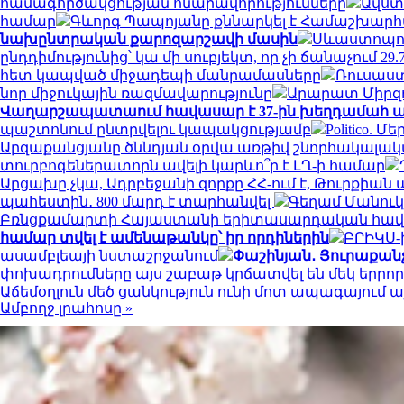
համագործակցության հնարավորությունները
Ավստր
համար
Գևորգ Պապոյանը քննարկել է Համաշխարհա
նախընտրական քարոզարշավի մասին
Սևաստոպոլո
ընդդիմությունից՝ կա մի սուբյեկտ, որ չի ճանաչում 29.7
հետ կապված միջադեպի մանրամասները
Ռուսաստ
նոր միջուկային ռազմավարությունը
Արարատ Միրզոյ
Վաղարշապատաում հավասար է 37-ին խեղդամահ ան
պաշտոնում ընտրվելու կապակցությամբ
Politico.
Արզաքանցյանը ծննդյան օրվա առթիվ շնորհակալակ
տուրբոգեներատորն ավելի կարևո՞ր է ԼՂ-ի համար
Արցախը չկա, Ադրբեջանի զորքը ՀՀ-ում է, Թուրքիա
պահեստին․ 800 մարդ է տարհանվել
Գեղամ Մանուկյ
Բռնցքամարտի Հայաստանի երիտասարդական հավա
համար տվել է ամենաթանկը՝ իր որդիներին
ԲՐԻԿՍ-
ասամբլեայի նստաշրջանում
Փաշինյան․ Յուրաքանչյ
փոխադրումները այս շաբաթ կրճատվել են մեկ երրո
Աճեմօղլուն մեծ ցանկություն ունի մոտ ապագայում 
Ամբողջ լրահոսը »