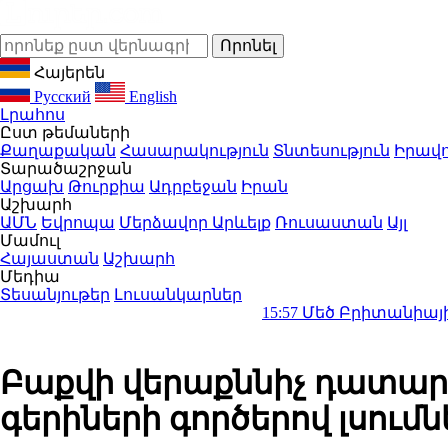
Հայերեն
Русский
English
Լրահոս
Ըստ թեմաների
Քաղաքական
Հասարակություն
Տնտեսություն
Իրավո
Տարածաշրջան
Արցախ
Թուրքիա
Ադրբեջան
Իրան
Աշխարհ
ԱՄՆ
Եվրոպա
Մերձավոր Արևելք
Ռուսաստան
Այլ
Մամուլ
Հայաստան
Աշխարհ
Մեդիա
Տեսանյութեր
Լուսանկարներ
15:57
Մեծ Բրիտանիայի և Իռլանդի
Բաքվի վերաքննիչ դատարա
գերիների գործերով լսումն