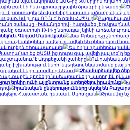
ալիան պլանավորում է ԱՄՆ-ից 500 միլիոն դոլարի ար
յին բանկի հետ զբոսաշրջային ծրագրի ընթացքը
Ծ
ւմ խոստացել են վառելիքի ազատ վաճառք սկսել մի
43 քառ. կմ-ը. դա ՌԴ-ն է՝ ի դեմս ՀԱՊԿ-ի
Բացահայտվե
անի բանակը «Իսկանդերով» հարվածել է ուկրաինա
անը օգոստոսի 10-14-ը ներառյալ կլինի արձակուրդու
ելուն. Գեղամ Մանուկյան
Անա Բրնաբիչը շնորհավո
 Մերցի դաշնակիցները ավելի ու ավելի են քննարկու
ան ուղերձ է հրապարակել
Ես հորս դիահերձարաններ
Պատրա՞ստ եք ԵԱՏՄ-ից դուրս գալ, ավելի լավ տե՞ղ ե
ն պաշտպանում է Ադրբեջանի շահերը
Ուկրաինական ԱԹ
անը իշխանությունների՝ եկեղեցու նկատմամբ քայլե
քականների կազմերը ԵԱ-ում
Չհամարձակվեք ձեր 
ի արտաքին գործերի նախարարները կարող են քննար
ուր երկիր ունի այլընտրանք ստեղծելու իրավունք
R
րդով
Իրանական ընկերությունները սկսել են Քաջարան
այցելելու Հայաստան. դեսպան Մկրտչյան
Թրամփը նշե