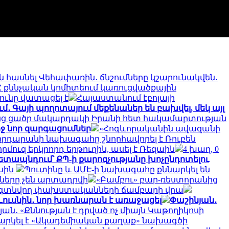
են հասնել Վեհափառին․ ճնշումները կշարունակվեն․
Հ քննչական կոմիտեում կառուցվածքային
ւնը վատացել է
Հայաստանում էբոլայի
 Գայի պողոտայում մեքենաներ են բախվել, մեկ այլ
անց ցածր մակարդակի Իրանի հետ հակամարտության
ջ նոր զարգացումներ
«Հոգևորականին ավազանի
հրդարանի նախագահը շնորհավորել է Ռուբեն
որմուզ երկրորդ երթուղին, ասել է Ռեզաին
4 խաղ, 0
ետապնդում՝ ՔՊ-ի քարոզչությանը խոչընդոտելու
ասին
Պուտինը և ԱՄԷ-ի նախագահը քննարկել են
քները չեն արտադրվի
«Բամբու» բար-ռեստորանից
բում գտնվող փախստականների ճամբարի վրա
Լուսնին․ նոր խառնարան է առաջացել
Փաշինյան․
ան․ «Քննության է դրված ոչ միայն Կաթողիկոսի
նարկել է «Ակադեմիական քաղաք» նախագծի