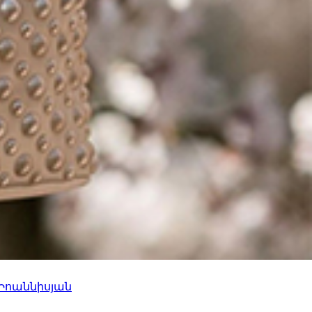
 Իոաննիսյան