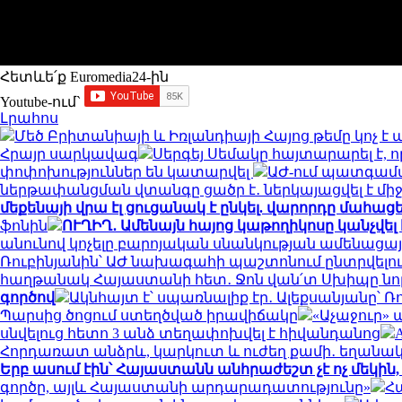
Հետևե՛ք Euromedia24-ին
Youtube-ում`
Լրահոս
Մեծ Բրիտանիայի և Իռլանդիայի Հայոց թեմը կոչ է 
Հրայր սարկավագ
Սերգեյ Սեմակը հայտարարել է, 
փոփոխություններ են կատարվել
ԱԺ-ում պատգամա
ներթափանցման վտանգը ցածր է․ ներկայացվել է մ
մեքենայի վրա էլ ցուցանակ է ընկել. վարորդը մահացել
ֆոնին
ՈՒՂԻՂ․ Ամենայն հայոց կաթողիկոսը կանչվ
անունով կոչելը բարոյական սնանկության ամենացայտ
Ռուբինյանին՝ ԱԺ նախագահի պաշտոնում ընտրվելո
հաղթանակ Հայաստանի հետ․ Ջոն վան՛տ Սխիպը նոր
գործով
Ակնհայտ է՝ սպառնալիք էր․ Ալեքսանյանը՝
Պարսից ծոցում ստեղծված իրավիճակը
«Աչաջուր» 
սնվելուց հետո 3 անձ տեղափոխվել է հիվանդանոց
Հորդառատ անձրև, կարկուտ և ուժեղ քամի․ եղանա
Երբ ասում էին՝ Հայաստանն անհրաժեշտ չէ ոչ մեկին, 
գործը, այլև Հայաստանի արդարադատությունը»
Հ