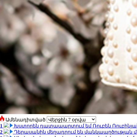
Ամենադիտված
1
Խստորեն դատապարտում եմ Ռուբեն Ռուբինյանի
2
Դերասանին մեղադրում են մանկապղծության մե