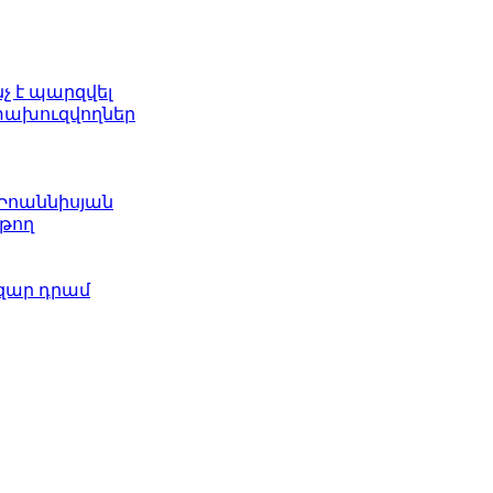
նչ է պարզվել
ետախուզվողներ
 Իոաննիսյան
թող
ազար դրամ