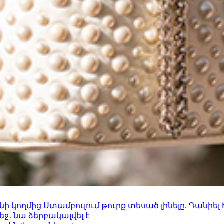
 կողմից Ստամբուլում թուրք տեսած լինելը. Դանիել
ջ․ նա ձերբակալվել է