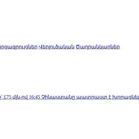
րցազրույցներ
Վերլուծական
Ծաղրանկարներ
16:45
Չինաստանը պատրաստ է խորացնել Հայաստանի 