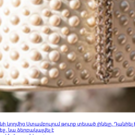
 կողմից Ստամբուլում թուրք տեսած լինելը. Դանիել
ջ․ նա ձերբակալվել է