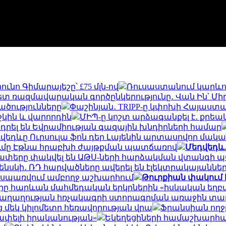
ւնո Գիմարայեշը՝ £75 մլն-ով
Ռուսաստանում կարևոր
 ռազմավարական գործընկերությունը․ Վան Ին՝ Մի
ածությունները
Փաշինյան․ TRIPP-ը կփոխի Հայաստ
շկին և վարորդին
ՄԻՊ-ը կոշտ արձագանքել է․ քրե
դրել են Եվրամիության գազային խնդիրների համար
վեդևը Ուրսուլա ֆոն դեր Լայենին արտասովոր մական
ումը Էթնա հրաբխի ժայթքման պատճառով
Մեդվեդև․
ողափերը փակվել են ԱԹՍ-ների հարձակման վտանգի
լենսկի․ ՌԴ հարվածները ավերել են էլեկտրակայաննե
ը սպառվում ամբողջ աշխարհում
Թուրքիան փակում 
 հարևան մահմեդական երկրներին «իսկական եղբայր
է խաղաղության հռչակագրի ստորագրման առաջին տ
 մեկ կիլոմետր հեռավորության վրա
Ֆրանսիան ողջ
շափելի իրականության»
Եկեղեցիների համաշխարհայ