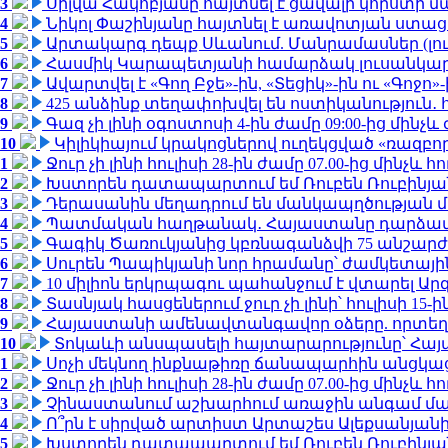
3
Սիլվա Հակոբյանը հայտնել է ցավալի կորստի մ
4
Նիկոլ Փաշինյանը հայտնել է առավոտյան ստ
5
Արտակարգ դեպք Սևանում. Մանրամասներ (լո
6
Հասմիկ Կարապետյանի համարձակ լուսանկարն
7
Ավարտվել է «Գող Բջե»-ին, «Տեցիկ»-ին ու «Գոջ
8
425 անձինք տեղափոխվել են ոստիկանություն․
9
Գազ չի լինի օգոստոսի 4-ին ժամը 09:00-ից մինչև 
10
Կիլիկիայում կրակոցներով ուղեկցված «ռազբ
1
Ջուր չի լինի հուլիսի 28-ին ժամը 07.00-ից մինչև հո
2
Խստորեն դատապարտում եմ Ռուբեն Ռուբինյանի
3
Դերասանին մեղադրում են մանկապղծության մե
4
Պատմական հաղթանակ․ Հայաստանը դարձավ 
5
Գագիկ Ծառուկյանից կբռնագանձվի 75 անշարժ գո
6
Սուրեն Պապիկյանի նոր հրամանը՝ ժամկետային
7
10 միլիոն երկրպագու պահանջում է վտարել Արգ
8
Տասնյակ հասցեներում ջուր չի լինի՝ հուլիսի 15-ին
9
Հայաստանի ամենավտանգավոր օձերը. որտեղ
10
Տոկաևի անսպասելի հայտարարությունը՝ Հայ
1
Սոչի մեկնող ինքնաթիռը ճանապարհին անցկացրե
2
Ջուր չի լինի հուլիսի 28-ին ժամը 07.00-ից մինչև հո
3
Չինաստանում աշխարհում առաջին անգամ մա
4
Ո՞րն է սիրված արտիստ Արտաշես Ալեքսանյա
5
Խստորեն դատապարտում եմ Ռուբեն Ռուբինյանի