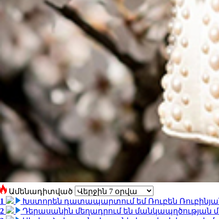
Ամենադիտված
1
Խստորեն դատապարտում եմ Ռուբեն Ռուբինյանի
2
Դերասանին մեղադրում են մանկապղծության մե