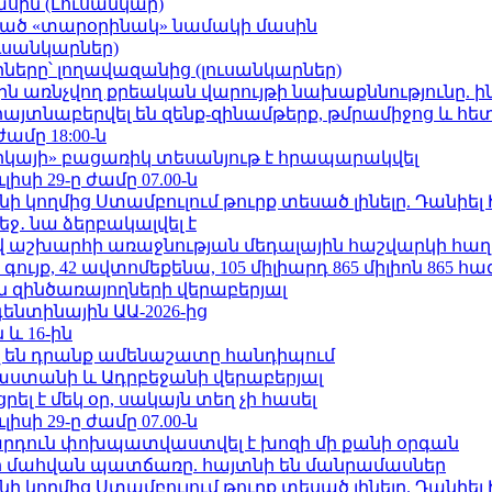
ասին (Լուսանկար)
ացած «տարօրինակ» նամակի մասին
ւսանկարներ)
երը՝ լողավազանից (լուսանկարներ)
ո»-ին առնչվող քրեական վարույթի նախաքննությունը. ի
 հայտնաբերվել են զենք-զինամթերք, թմրամիջոց և հ
ժամը 18:00-ն
որկայի» բացառիկ տեսանյութ է հրապարակվել
ւլիսի 29-ը ժամը 07.00-ն
 կողմից Ստամբուլում թուրք տեսած լինելը. Դանիել
ջ․ նա ձերբակալվել է
աշխարհի առաջնության մեդալային հաշվարկի հաղ
ւյք, 42 ավտոմեքենա, 105 միլիարդ 865 միլիոն 865 հ
 զինծառայողների վերաբերյալ
ենտինային ԱԱ-2026-ից
 և 16-ին
 են դրանք ամենաշատը հանդիպում
աստանի և Ադրբեջանի վերաբերյալ
լ է մեկ օր, սակայն տեղ չի հասել
ւլիսի 29-ը ժամը 07.00-ն
րդուն փոխպատվաստվել է խոզի մի քանի օրգան
նի մահվան պատճառը. հայտնի են մանրամասներ
 կողմից Ստամբուլում թուրք տեսած լինելը. Դանիել