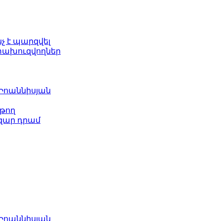
նչ է պարզվել
ետախուզվողներ
 Իոաննիսյան
թող
ազար դրամ
 Իոաննիսյան