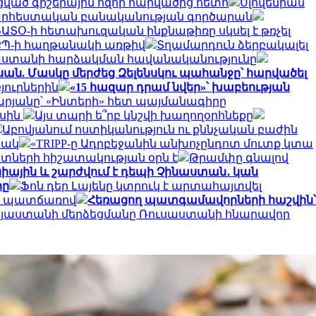
սցված գիշերային հզոր հարվածից հետո
Սլովենիան
 արհեստական բանականության գործարան
ԱՏՕ-ի հետախուզական ինքնաթիռը սկսել է թռչել
՝ ՔՊ-ի հաղթանակի առթիվ
Տղամարդուն ձերբակալել
սաստանի հարձակման հավանականությունը
ան. Մասկը մերժեց Զելենսկու պահանջը՝ հարվածել
յուրներին
«15 հազար դրամ նվեր»՝ խաբեության
թարյանը՝ «Ինտերի» հետ պայմանագիրը
ասին
Այս տարի ե՞րբ կնշվի խաղողօրհնեքը
Աբովյանում ոստիկանություն ու քննչական բաժին
ճակ
«TRIPP-ը Ադրբեջանին անխոչընդոտ մուտք կտա
ետների հիշատակության օրն է
Թրամփը գնալով
նիային և շարժվում է դեպի Չինաստան․ կան
րը
Ֆոն դեր Լայենը կտրուկ է արտահայտվել
քի պատճառով
Հեռացող պատգամավորների հաշվին՝
Հայաստանի մերձեցմանը Ռուսաստանի հնարավոր