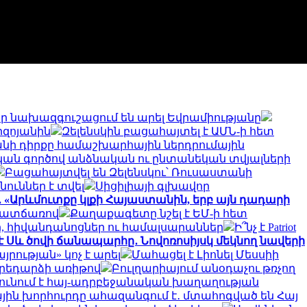
 նախազգուշացում են արել Եվրամիությանը
րզոյանին
Զելենսկին բացահայտել է ԱՄՆ-ի հետ
անի դիրքը համաշխարհային ներդրումային
ական գործով անձնական ու ընտանեկան տվյալների
Բացահայտվել են Զելենսկու՝ Ռուսաստանի
ուններ է տվել
Սիցիլիայի գլխավոր
 «Արևմուտքը կլքի Հայաստանին, երբ այն դադարի
 պատճառով
Քաղաքագետը նշել է ԵՄ-ի հետ
ր, հիվանդանոցներ ու համալսարաններ
Ի՞նչ է Patriot
է Սև ծովի ճանապարհը․ Նովոռոսիյսկ մեկնող նավերի
ության» կոչ է արել
Մահացել է Լիոնել Մեսսիի
արեդարձի առիթով
Բուլղարիայում անօդաչու թռչող
ունում է հայ-ադրբեջանական խաղաղության
ին խորհուրդը ահազանգում է․ մտահոգված են Հայ