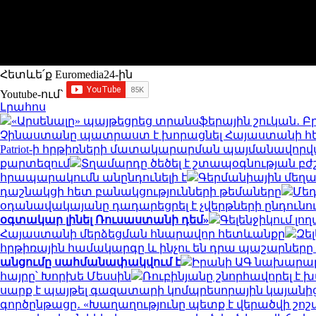
Հետևե՛ք Euromedia24-ին
Youtube-ում`
Լրահոս
«Արսենալը» պայթեցրեց տրանսֆերային շուկան․ Բրո
Չինաստանը պատրաստ է խորացնել Հայաստանի հետ
Patriot-ի հրթիռների մատակարարման պայմանավորվ
քարտեզում
Տղամարդը ծեծել է շտապօգնության բժ
հրապարակումն անընդունելի է
Գերմանիային մեղա
դաշնակցի հետ բանակցությունների թեմաները
Մեդ
օդանավակայանը դադարեցրել է չվերթների ընդուն
օգտակար լինել Ռուսաստանի դեմ»
Գելենջիկում լ
Հայաստանի մերձեցման հնարավոր հետևանքը
Զե
հրթիռային համակարգը և ինչու են դրա պաշարներ
անցումը սահմանափակվում է
Իրանի ԱԳ նախարարը
հայրը՝ Խորխե Մեսսին
Ռուբինյանը շնորհավորել 
սարք է պայթել գազատարի կոմպրեսորային կայանից
գործընթացը․ «Խաղաղությունը պետք է վերածվի շո