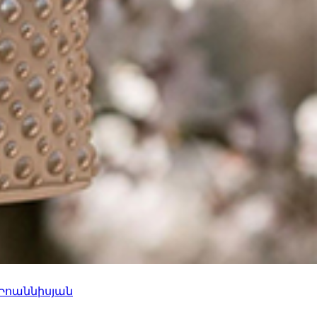
 Իոաննիսյան