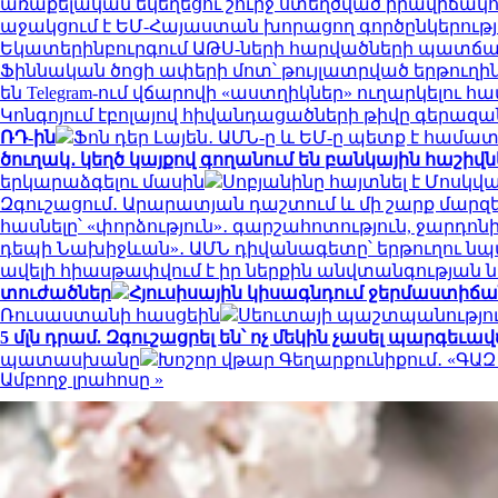
առաքելական եկեղեցու շուրջ ստեղծված իրավիճակ
աջակցում է ԵՄ-Հայաստան խորացող գործընկերությա
Եկատերինբուրգում ԱԹՍ-ների հարվածների պատճառով
Ֆիննական ծոցի ափերի մոտ՝ թույլատրված երթուղին
են Telegram-ում վճարովի «աստղիկներ» ուղարկելու հ
Կոնգոյում էբոլայով հիվանդացածների թիվը գերազանց
ՌԴ-ին
Ֆոն դեր Լայեն․ ԱՄՆ-ը և ԵՄ-ը պետք է համ
ծուղակ․ կեղծ կայքով գողանում են բանկային հաշիվն
երկարաձգելու մասին
Սոբյանինը հայտնել է Մոսկվ
Զգուշացում․ Արարատյան դաշտում և մի շարք մարզ
հասնելը՝ «փորձություն»․ գարշահոտություն, ջար
դեպի Նախիջևան»․ ԱՄՆ դիվանագետը՝ երթուղու ն
ավելի հիասթափվում է իր ներքին անվտանգության
տուժածներ
Հյուսիսային կիսագնդում ջերմաստիճանի
Ռուսաստանի հասցեին
Սեուտայի ​​պաշտպանությո
5 մլն դրամ. Զգուշացրել են՝ ոչ մեկին չասել պարգեւ
պատասխանը
Խոշոր վթար Գեղարքունիքում․ «ԳԱԶ 53
Ամբողջ լրահոսը »