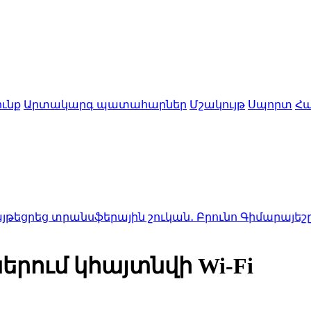
ւնք
Արտակարգ պատահարներ
Մշակույթ
Սպորտ
Հա
նսֆերային շուկան․ Բրունո Գիմարայեշը՝ £75 մլն-ով
րում կհայտնվի Wi-Fi