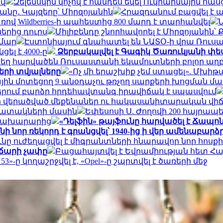
ով
Զելենսկին կոչով է հանդես եկել Ուկրաինային հա
նը․ Կայզերը՝ Միրզոյանին
Հրազդանում բացվել է
 Wildberries-ի պահեստից 800 մարդ է տարհանվել
Ն
երից դուրս
Միլիբենդը շնորհավորել է Միրզոյանին
ամար
Էստոնիայում գնահատել են ՆԱՏՕ-ի վրա Ռու
ել է 4000-ը
Ձերբակալվել է Գագիկ Ծառուկյանի փես
ատեղ հարվածեն Ռուսաստանի եկամուտների բոլոր աղբ
երի տվյալները
«Ոչ մի երաշխիք չեմ ստացել». Մխի
ային մոտեցող 9 անօդաչու թռչող սարքերի խոցման մ
երում բարձր հրդեհավտանգ իրավիճակ է սպասվում
դոնի վերածված մեքենաներ ու հակասանիտարական վի
պատակների մասին
Եփեսոսի Ս. Ժողովի 200 հայրապ
 նախարարից
«Դելֆին» թայֆունը հարվածել է Ճապո
 նոր ռեկորդ է գրանցվել՝ 1940-ից ի վեր ամենաբարձ
ւնը ուժեղացվել է միգրանտների հնարավոր նոր հոս
ավճարի չափը
Բացահայտվել է Եվրամիության հետ 
»-ը կողաշրջվել է, «Opel»-ը շպրտվել է ծառերի մեջ