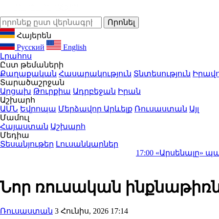
Հայերեն
Русский
English
Լրահոս
Ըստ թեմաների
Քաղաքական
Հասարակություն
Տնտեսություն
Իրավո
Տարածաշրջան
Արցախ
Թուրքիա
Ադրբեջան
Իրան
Աշխարհ
ԱՄՆ
Եվրոպա
Մերձավոր Արևելք
Ռուսաստան
Այլ
Մամուլ
Հայաստան
Աշխարհ
Մեդիա
Տեսանյութեր
Լուսանկարներ
17:00
«Արսենալը» պայթեցրեց տրա
Նոր ռուսական ինքնաթիռնե
Ռուսաստան
3 Հունիս, 2026 17:14