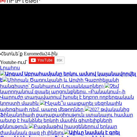
ՈՒՂԻՂ ԵԹԵՐ
Հետևե՛ք Euromedia24-ին
Youtube-ում`
Լրահոս
Արգամ Աբրահամյանը երկու ամսով կալանավորվել
է
Միհրան Ծառուկյանի և Արփի Գաբրիելյանի
հանգիստը՝ Շանհայում (Լուսանկարներ)
Չեմ
կարողանում զսպել արցունքներս. «Բանակում»-ի
Վարուժը տաղավարում խոսել է եղբոր ողբերգական
կորստի մասին
Ինչպե՞ս պայքարել սեզոնային
ալերգիայի դեմ. պարզ մեթոդներ
2027 թվականից
Ֆինլանդիայի քաղաքացիություն ստանալու համար
պետք է հանձնել երկրի մասին գիտելիքների
քննություն
Բազմաթիվ հասցեներում երկար
ժամանակ գազ չի լինելու
Ալիևը նամակ է գրել