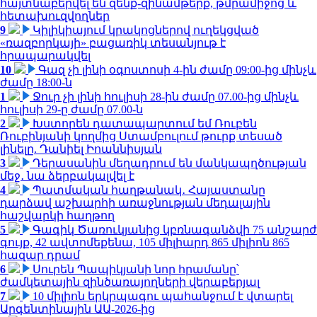
հայտնաբերվել են զենք-զինամթերք, թմրամիջոց և
հետախուզվողներ
9
Կիլիկիայում կրակոցներով ուղեկցված
«ռազբորկայի» բացառիկ տեսանյութ է
հրապարակվել
10
Գազ չի լինի օգոստոսի 4-ին ժամը 09:00-ից մինչև
ժամը 18:00-ն
1
Ջուր չի լինի հուլիսի 28-ին ժամը 07.00-ից մինչև
հուլիսի 29-ը ժամը 07.00-ն
2
Խստորեն դատապարտում եմ Ռուբեն
Ռուբինյանի կողմից Ստամբուլում թուրք տեսած
լինելը. Դանիել Իոաննիսյան
3
Դերասանին մեղադրում են մանկապղծության
մեջ․ նա ձերբակալվել է
4
Պատմական հաղթանակ․ Հայաստանը
դարձավ աշխարհի առաջնության մեդալային
հաշվարկի հաղթող
5
Գագիկ Ծառուկյանից կբռնագանձվի 75 անշարժ
գույք, 42 ավտոմեքենա, 105 միլիարդ 865 միլիոն 865
հազար դրամ
6
Սուրեն Պապիկյանի նոր հրամանը՝
ժամկետային զինծառայողների վերաբերյալ
7
10 միլիոն երկրպագու պահանջում է վտարել
Արգենտինային ԱԱ-2026-ից