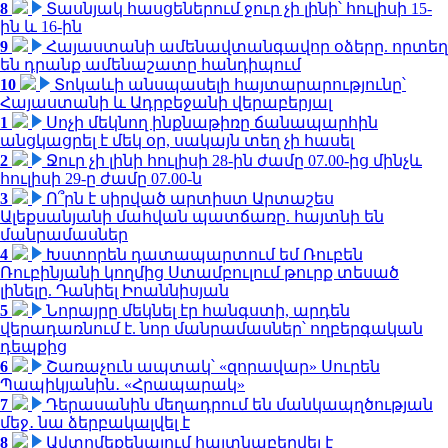
8
Տասնյակ հասցեներում ջուր չի լինի՝ հուլիսի 15-
ին և 16-ին
9
Հայաստանի ամենավտանգավոր օձերը. որտեղ
են դրանք ամենաշատը հանդիպում
10
Տոկաևի անսպասելի հայտարարությունը՝
Հայաստանի և Ադրբեջանի վերաբերյալ
1
Սոչի մեկնող ինքնաթիռը ճանապարհին
անցկացրել է մեկ օր, սակայն տեղ չի հասել
2
Ջուր չի լինի հուլիսի 28-ին ժամը 07.00-ից մինչև
հուլիսի 29-ը ժամը 07.00-ն
3
Ո՞րն է սիրված արտիստ Արտաշես
Ալեքսանյանի մահվան պատճառը. հայտնի են
մանրամասներ
4
Խստորեն դատապարտում եմ Ռուբեն
Ռուբինյանի կողմից Ստամբուլում թուրք տեսած
լինելը. Դանիել Իոաննիսյան
5
Նորայրը մեկնել էր հանգստի, արդեն
վերադառնում է. նոր մանրամասներ՝ ողբերգական
դեպքից
6
Շառաչուն ապտակ՝ «զորավար» Սուրեն
Պապիկյանին․ «Հրապարակ»
7
Դերասանին մեղադրում են մանկապղծության
մեջ․ նա ձերբակալվել է
8
Ավտոմեքենայում հայտնաբերվել է