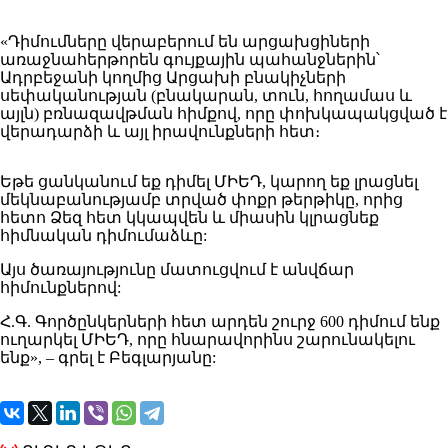
«Դիմումները վերաբերում են արցախցիների
առաջնահերթորեն գույքային պահանջներին՝
Ադրբեջանի կողմից Արցախի բնակիչների
սեփականության (բնակարան, տուն, հողամաս և
այլն) բռնազավթման հիմքով, որը փոխկապակցված է
վերադարձի և այլ իրավունքների հետ։
Եթե ցանկանում եք դիմել ՄԻԵԴ, կարող եք լրացնել
մեկնաբանությամբ տրված փոքր թերթիկը, որից
հետո Ձեզ հետ կկապվեն և միասին կլրացնեք
հիմնական դիմումաձևը:
Այս ծառայությունը մատուցվում է անվճար
հիմունքներով:
Հ.Գ. Գործընկերների հետ արդեն շուրջ 600 դիմում ենք
ուղարկել ՄԻԵԴ, որը հնարավորինս շարունակելու
ենք», – գրել է Բեգլարյանը: