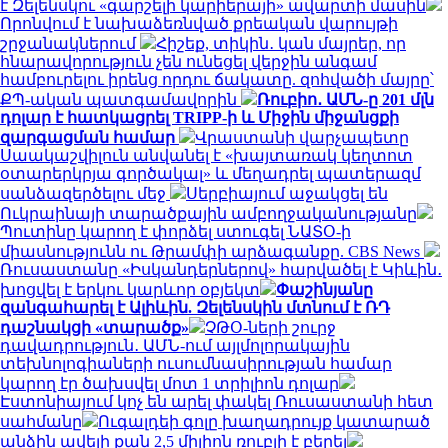
է Զելենսկու «գարշելի կարիերայի» ավարտի մասին
Որոնվում է նախաձեռնված քրեական վարույթի
շրջանակներում
Հիշեք, տիկին․ կան մայրեր, որ
հնարավորություն չեն ունեցել վերջին անգամ
համբուրելու իրենց որդու ճակատը. զոհվածի մայրը՝
ՔՊ-ական պատգամավորին
Ռուբիո․ ԱՄՆ-ը 201 մլն
դոլար է հատկացրել TRIPP-ի և Միջին միջանցքի
զարգացման համար
Վրաստանի վարչապետը
Սաակաշվիլուն անվանել է «խայտառակ կեղտոտ
օտարերկրյա գործակալ» և մեղադրել պատերազմ
սանձազերծելու մեջ
Սերբիայում աջակցել են
Ուկրաինայի տարածքային ամբողջականությանը
Պուտինը կարող է փորձել ստուգել ՆԱՏՕ-ի
միասնությունն ու Թրամփի արձագանքը. CBS News
Ռուսաստանը «Իսկանդերներով» հարվածել է Կիևին․
խոցվել է երկու կարևոր օբյեկտ
Փաշինյանը
զանգահարել է Ալիևին. Զելենսկին մտնում է ՌԴ
դաշնակցի «տարածք»
ՉԹՕ-ների շուրջ
դավադրություն․ ԱՄՆ-ում այլմոլորակային
տեխնոլոգիաների ուսումնասիրության համար
կարող էր ծախսվել մոտ 1 տրիլիոն դոլար
Էստոնիայում կոչ են արել փակել Ռուսաստանի հետ
սահմանը
Ուգալդեի գոլը խաղադրույք կատարած
անձին ավելի քան 2,5 միլիոն ռուբլի է բերել