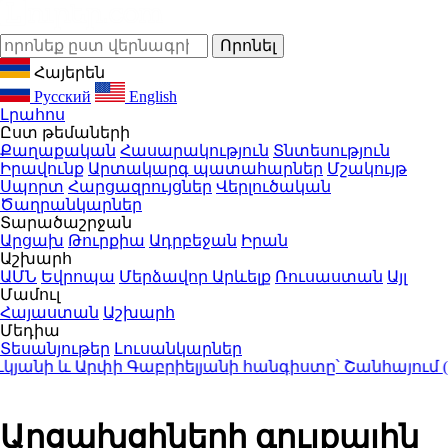
Հայերեն
Русский
English
Լրահոս
Ըստ թեմաների
Քաղաքական
Հասարակություն
Տնտեսություն
Իրավունք
Արտակարգ պատահարներ
Մշակույթ
Սպորտ
Հարցազրույցներ
Վերլուծական
Ծաղրանկարներ
Տարածաշրջան
Արցախ
Թուրքիա
Ադրբեջան
Իրան
Աշխարհ
ԱՄՆ
Եվրոպա
Մերձավոր Արևելք
Ռուսաստան
Այլ
Մամուլ
Հայաստան
Աշխարհ
Մեդիա
Տեսանյութեր
Լուսանկարներ
ի և Արփի Գաբրիելյանի հանգիստը՝ Շանհայում (Լո
Արցախցիների գույքային