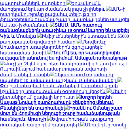
պատուհաններն ու դռները
Երևանում և
մարզերում երկար ժամանակ լույս չի լինելու
ԱՄՆ-ի
ոստիկանությունը բացահայտել է, թե որ
ֆուտբոլիստն է ամենաշատը uպառնալիքներ ստացել
ԱԱ-2026-ի ժամանակ
ՏԱՍՍ․ ԱՄՆ հատուկ
բանագնացներն առաջիկա 10 օրում կարող են այցելել
Կիև և Մոսկվա
Ինֆլուենսերներին կտուգանեն $5000
քաղաքական գովազդի համար
Մեդվեդևը
Արևմուտքի առաջնորդներին զգուշացրել է
հատուցման մասին
Դու ո՞վ ես, որ Կաթողիկոսին
ավազանի անունով ես դիմում․ Ամալյան (տեսանյութ)
Վուչիչը Զելենսկու հետ հանդիպումից հետո խոսել է
Ուկրաինայում հակամարտության ավարտի
ժամկետների մասին
Բելառուսում տղամարդը
սպանել է 10 ամսական աղջկան. Մանրամասներ
Փողը գետի պես կհոսի. Այս երեք կենդանակերպի
նշանները կհարստանան օգոստոսի վերջին
Մեսիի
ընտանիքում՝ ցավալի կորուստ
Խոշոր հրդեհ
Սայաթ Նովայի բարձրահարկ շենքերից մեկում.
Բնակիչներ են տարհանվել
Իրանն ու Օմանը շատ
մոտ են Հորմուզի նեղուցի շուրջ համաձայնության
հասնելուն․ Արաղչի
Եվրամիության պայքարը
ռուսական գազի դեմ դանդաղել է
Մեդվեդևը խոսել