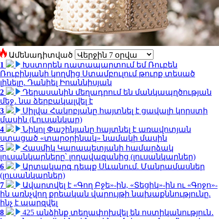
Ամենադիտված
1
Խստորեն դատապարտում եմ Ռուբեն
Ռուբինյանի կողմից Ստամբուլում թուրք տեսած
լինելը. Դանիել Իոաննիսյան
2
Դերասանին մեղադրում են մանկապղծության
մեջ․ նա ձերբակալվել է
3
Սիլվա Հակոբյանը հայտնել է ցավալի կորստի
մասին (Լուսանկար)
4
Նիկոլ Փաշինյանը հայտնել է առավոտյան
ստացած «տարօրինակ» նամակի մասին
5
Հասմիկ Կարապետյանի համարձակ
լուսանկարները՝ լողավազանից (լուսանկարներ)
6
Արտակարգ դեպք Սևանում. Մանրամասներ
(լուսանկարներ)
7
Ավարտվել է «Գող Բջե»-ին, «Տեցիկ»-ին ու «Գոջո»-
ին առնչվող քրեական վարույթի նախաքննությունը.
ինչ է պարզվել
8
425 անձինք տեղափոխվել են ոստիկանություն․