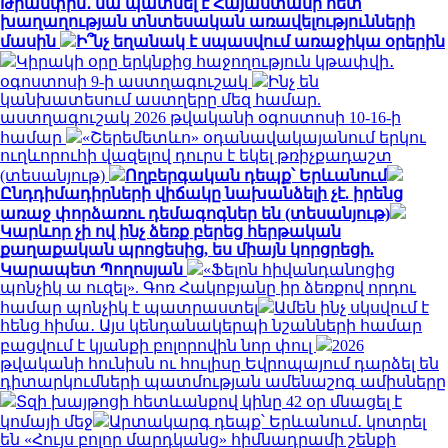
Թրամփին․ նա պատմել է Հայաստանի հետ
խաղաղության տնտեսական առավելությունների
մասին
Ի՞նչ եղանակ է սպասվում առաջիկա օրերին
Կիրակի օրը երկնքից հաջողություն կթափվի․
օգոստոսի 9-ի աստղագուշակ
Ինչ են
կանխատեսում աստղերը մեզ համար.
աստղագուշակ 2026 թվականի օգոստոսի 10-16-ի
համար
«Շերեմետևո» օդանավակայանում երկու
ուղևորուհի վազելով դուրս է եկել թռիչքադաշտ
(տեսանյութ)
Ողբերգական դեպք՝ Երևանում
Ընդդիմադիրների վիճակը նախանձելի չէ. իրենց
առաջ փորձառու դեմագոգներ են (տեսանյութ)
Կարևոր չի ով ինչ ձեռք բերեց հերթական
քաղաքական պրոցեսից, ես միայն կորցրեցի.
Կարապետ Պողոսյան
«Ֆելոն հիվանդանոցից
պոնչիկ ա ուզել». Գոռ Հակոբյանը իր ձեռքով որդու
համար պոնչիկ է պատրաստել
Ամեն ինչ սկսվում է
հենց հիմա․ Այս կենդանակերպի նշանների համար
բացվում է կյանքի բոլորովին նոր փուլ
2026
թվականի հունիսն ու հուլիսը Եվրոպայում դարձել են
դիտարկումների պատմության ամենաշոգ ամիսները
Տզի խայթոցի հետևանքով կինը 42 օր մնացել է
կոմայի մեջ
Արտակարգ դեպք՝ Երևանում․ կոտրել
են «Հույս բոլոր մարդկանց» հիմնադրամի շենքի