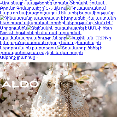
«Արսենալը» պայթեցրեց տրանսֆերային շուկան․
Բրունո Գիմարայեշը՝ £75 մլն-ով
Ռուսաստանում
կարևոր նախազգուշացում են արել Եվրամիությանը
Չինաստանը պատրաստ է խորացնել Հայաստանի
հետ ռազմավարական գործընկերությունը․ Վան Ին՝
Միրզոյանին
Զելենսկին բացահայտել է ԱՄՆ-ի հետ
Patriot-ի հրթիռների մատակարարման
պայմանավորվածությունները
Փաշինյան․ TRIPP-ը
կփոխի Հայաստանի դիրքը համաշխարհային
ներդրումային քարտեզում
Տղամարդը ծեծել է
շտապօգնության բժշկին և վարորդին
Ամբողջ լրահոսը »