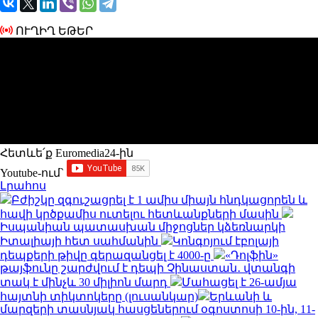
ՈՒՂԻՂ ԵԹԵՐ
Հետևե՛ք Euromedia24-ին
Youtube-ում`
Լրահոս
Բժիշկը զգուշացրել է 1 ամիս միայն հնդկացորեն և
հավի կրծքամիս ուտելու հետևանքների մասին
Իսպանիան պատասխան միջոցներ կձեռնարկի
Իտալիայի հետ սահմանին
Կոնգոյում էբոլայի
դեպքերի թիվը գերազանցել է 4000-ը
«Դոլֆին»
թայֆունը շարժվում է դեպի Չինաստան․ վտանգի
տակ է մինչև 30 միլիոն մարդ
Մահացել է 26-ամյա
հայտնի տիկտոկերը (լուսանկար)
Երևանի և
մարզերի տասնյակ հասցեներում օգոստոսի 10-ին, 11-