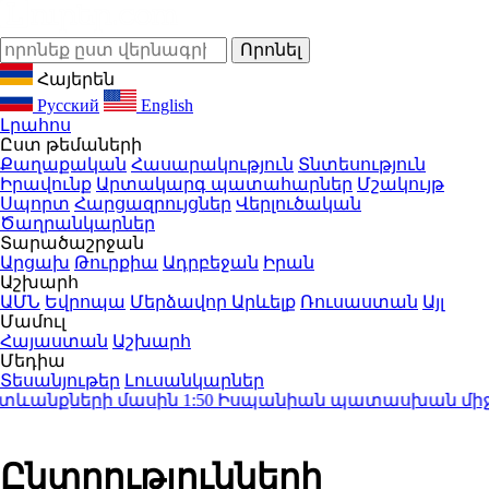
Հայերեն
Русский
English
Լրահոս
Ըստ թեմաների
Քաղաքական
Հասարակություն
Տնտեսություն
Իրավունք
Արտակարգ պատահարներ
Մշակույթ
Սպորտ
Հարցազրույցներ
Վերլուծական
Ծաղրանկարներ
Տարածաշրջան
Արցախ
Թուրքիա
Ադրբեջան
Իրան
Աշխարհ
ԱՄՆ
Եվրոպա
Մերձավոր Արևելք
Ռուսաստան
Այլ
Մամուլ
Հայաստան
Աշխարհ
Մեդիա
Տեսանյութեր
Լուսանկարներ
տևանքների մասին
1:50
Իսպանիան պատասխան միջոցնե
Ընտրությունների