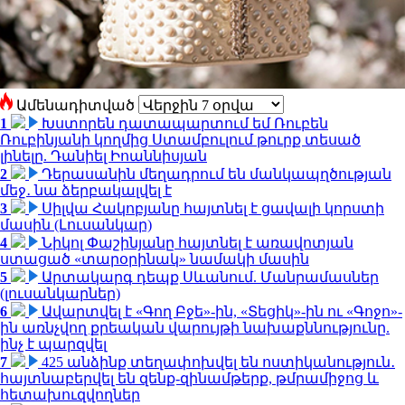
Ամենադիտված
1
Խստորեն դատապարտում եմ Ռուբեն
Ռուբինյանի կողմից Ստամբուլում թուրք տեսած
լինելը. Դանիել Իոաննիսյան
2
Դերասանին մեղադրում են մանկապղծության
մեջ․ նա ձերբակալվել է
3
Սիլվա Հակոբյանը հայտնել է ցավալի կորստի
մասին (Լուսանկար)
4
Նիկոլ Փաշինյանը հայտնել է առավոտյան
ստացած «տարօրինակ» նամակի մասին
5
Արտակարգ դեպք Սևանում. Մանրամասներ
(լուսանկարներ)
6
Ավարտվել է «Գող Բջե»-ին, «Տեցիկ»-ին ու «Գոջո»-
ին առնչվող քրեական վարույթի նախաքննությունը.
ինչ է պարզվել
7
425 անձինք տեղափոխվել են ոստիկանություն․
հայտնաբերվել են զենք-զինամթերք, թմրամիջոց և
հետախուզվողներ