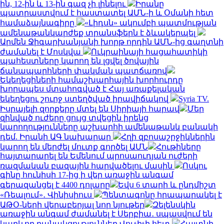
ին, 12-ին և 13-ին գազ չի լինելու
Իրանը
պատրաստվում է հաստատել ԱՄՆ-ի և Օմանի հետ
համաձայնագիրը
«Լիդսն» ակումբի պատմության
ամենաթանկարժեք տրանսֆերն է ձևակերպել
Արմեն Ջիգարխանյանի խորթ որդին ԱՄՆ-ից գաղտնի
ժամանել է Մոսկվա
Ուկրաինայի հացահատիկի
պահեստները կարող են լցվել ծովային
ճանապարհների փակման պատճառով
Եկեղեցիների համաշխարհային խորհուրդը
խորապես մտահոգված է Հայ առաքելական
եկեղեցու շուրջ ստեղծված իրավիճակով
Syria TV.
Իսրայելի զորքերը մտել են Սիրիայի հարավ
Մեր
զինված ուժերը ցույց տվեցին իրենց
կարողությունները աշխարհի ամենաթանկ բանակի
դեմ. Իրանի ԱԳ նախարար
Հղի զբոսաշրջիկներին
կարող են մերժել մուտք գործել ԱՄՆ
Հութիները
հայտարարել են Եմենում պրոսաուդյան ուժերի
ռազմական բազային հարվածելու մասին
Ոսկու
գինը հունիսի 17-ից ի վեր առաջին անգամ
գերազանցել է 4400 դոլարը
Եվս 6 տարի և ընդմիշտ
«Ռեալում»․ Վինիսիուս
Պենտագոնը հրապարակել է
ԱԹՕ-ների վերաբերյալ նոր նյութեր
Զելենսկին
առաջին անգամ ժամանել է Սերբիա․ սպասվում են
կարևոր բանակցություններ Վուչիչի հետ
Հայտնի