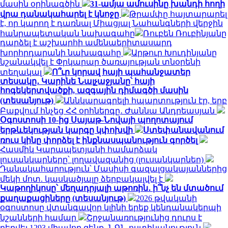
մասին օրինագծին
31-ամյա ամուսինը խանդի հողի
վրա դանակահարել է կնոջը
Թրամփը հայտարարել
է, որ կարող է դառնալ Միացյալ Նահանգների վերջին
հանրապետական ​​նախագահը
Ռուբեն Ռուբինյանը
դարձել է աշխարհի ամենաերիտասարդ
խորհրդարանի նախագահը
Արթուր Խուդինյանը
նշանակվել է Փրկարար ծառայության տնօրենի
տեղակալ
Ո՞ւր կորավ հայի պահանջատեր
տեսակը․ Կարինե Նալչաջյանը՝ հայի
հոգեկերտվածքի, ազգային դիմագծի մասին
(տեսանյութ)
Աննկարագրելի հպարտություն էր, երբ
Բաքվում հնչեց ՀՀ օրհներգը․ Ժաննա Անդրեասյան
Օգոստոսի 10-ից Սայաթ-Նովայի պողոտայում
երթևեկության կարգը կփոխվի
Ստեփանավանում
ռուս կինը փորձել է ինքնասպանություն գործել
Հասմիկ Կարապետյանի համարձակ
լուսանկարները՝ լողավազանից (լուսանկարներ)
Դանակահարություն՝ Մասիսի գազալցակայաններից
մեկի մոտ. կասկածյալը ձերբակալվել է
Կաթողիկոսը՝ մեղադրյալի աթոռին․ ի՞նչ են մտածում
քաղաքացիները (տեսանյութ)
2026 թվականի
օգոստոսը վտանգավոր կլինի երեք կենդանակերպի
նշանների համար
Շրջանառությունից դուրս է
բերվել 1293 միավոր զենք․ ՆԳՆ ոստիկանություն