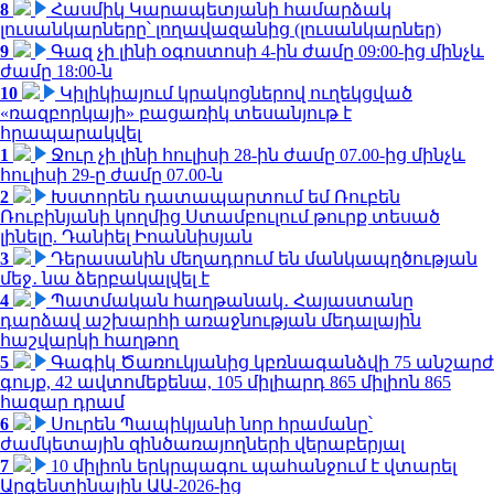
8
Հասմիկ Կարապետյանի համարձակ
լուսանկարները՝ լողավազանից (լուսանկարներ)
9
Գազ չի լինի օգոստոսի 4-ին ժամը 09:00-ից մինչև
ժամը 18:00-ն
10
Կիլիկիայում կրակոցներով ուղեկցված
«ռազբորկայի» բացառիկ տեսանյութ է
հրապարակվել
1
Ջուր չի լինի հուլիսի 28-ին ժամը 07.00-ից մինչև
հուլիսի 29-ը ժամը 07.00-ն
2
Խստորեն դատապարտում եմ Ռուբեն
Ռուբինյանի կողմից Ստամբուլում թուրք տեսած
լինելը. Դանիել Իոաննիսյան
3
Դերասանին մեղադրում են մանկապղծության
մեջ․ նա ձերբակալվել է
4
Պատմական հաղթանակ․ Հայաստանը
դարձավ աշխարհի առաջնության մեդալային
հաշվարկի հաղթող
5
Գագիկ Ծառուկյանից կբռնագանձվի 75 անշարժ
գույք, 42 ավտոմեքենա, 105 միլիարդ 865 միլիոն 865
հազար դրամ
6
Սուրեն Պապիկյանի նոր հրամանը՝
ժամկետային զինծառայողների վերաբերյալ
7
10 միլիոն երկրպագու պահանջում է վտարել
Արգենտինային ԱԱ-2026-ից