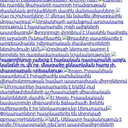
են դարձել Թաիլանդի դպրոցի հրաձգության
ժամանակ զոհվածների մասին մանրամասները
Հայ ուշուիստները 37 մեդալ են նվաճել միջազգային
մրցաշարում
Սլովակիայի արևելքում արտակարգ
դրություն է հայտարարվել շոգի ալիքների
պատճառով
Ֆյոդորովը փորձում է Մասկին համոզել,
որ աջակցի Ուկրաինային
Թրամփը սպառնացել է
արգելափակել շվեյցարական ժամացույցների
ներմուծումը ԱՄՆ
Հորմուզի նեղուցը կարող է
կորցնել իր ռազմավարական նշանակությունը
Կաթողիկոսը չպետք է հայկական դատարանի առջև
կանգնի ու վե՛րջ, մնացածը քննարկման հարց չի․
փաստաբան (տեսանյութ)
Reuters. Իսպանիան
սպառնում է Իտալիային սահմանային
վերահսկողության համար պատասխան միջոցներով
Միշուստինը հայտարարել է ԵԱՏՄ-ում
մարքեթփլեյսների աշխատանքի միասնական
կանոնների մասին
El Mundo. Իսպանական
նավատորմը միգրացիոն ճգնաժամի ֆոնին
ուժեղացրել է իր ներկայությունը Սեուտայում
Փրկարարները հայտնաբերել են մոլորված
զբոսաշրջիկներին
ԱՄՆ Սենատը հավանություն է
տվել Ռուսաստանի դեմ նոր պատժամիջոցների