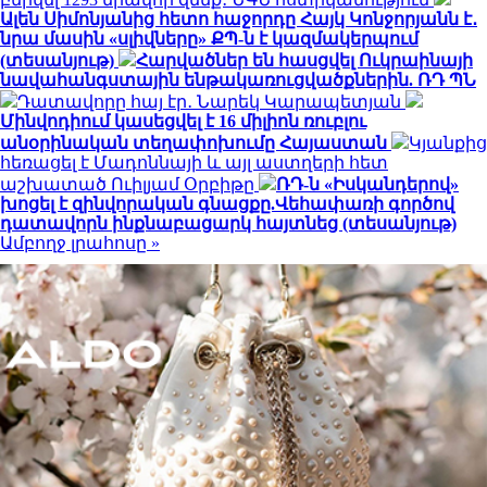
Ալեն Սիմոնյանից հետո հաջորդը Հայկ Կոնջորյանն է․
նրա մասին «սլիվները» ՔՊ-ն է կազմակերպում
(տեսանյութ)
Հարվածներ են հասցվել Ուկրաինայի
նավահանգստային ենթակառուցվածքներին. ՌԴ ՊՆ
Դատավորը հայ էր․ Նարեկ Կարապետյան
Մինվոդիում կասեցվել է 16 միլիոն ռուբլու
անօրինական տեղափոխումը Հայաստան
Կյանքից
հեռացել է Մադոննայի և այլ աստղերի հետ
աշխատած Ուիլյամ Օրբիթը
ՌԴ-ն «Իսկանդերով»
խոցել է զինվորական գնացքը.Վեհափառի գործով
դատավորն ինքնաբացարկ հայտնեց (տեսանյութ)
Ամբողջ լրահոսը »