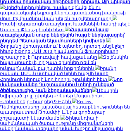
կդառնա իրանական հրթիռների թիրախ. Ալի Նիկզադ
Վրեժխնդիր լինելու համար զինվել են ու
դարանակալել եղբայրներին պատկանող խանութի
մոտ. Էջմիածնում կանխել են հաշվեհարդարը
Իրանի գերագույն առաջնորդ Խամենեին հանդիպել է
Մասուդ Փեզեշքիանի հետ
Հայաստանյայց
առաքելական սուրբ եկեղեցին հայց է ներկայացրել՝
ընդդեմ Պետական եկամուտների կոմիտեի
Ֆորլանը վերադառնում է այնտեղ, որտեղ անջնջելի
հետք է թողել․ ԱԱ-2010-ի լավագույն ֆուտբոլիստը
գլխավորել է Ուրուգվայի հավաքականը
Զելենսկին
հայտարարել է, որ շատ երկրներ դեմ են
ուկրաինական բալիստիկ հրթիռներին
Իրանի
բանակ․ ԱՄՆ-ն ստիպված կլինի հաշվի նստել
Հորմուզի նեղուցի նոր իրողությունների հետ
Նոր
մանրամասներ Դաշտավանում տեղի ունեցած
ծեծկռտուքից. Կան ձերբակալվածներ
Մեսսիին
նվիրված գոլը չփրկեց «Ինտեր Մայամիին»․
«Մոնտերեյը» հաղթեց 90+7-ին
Reuters․
Դեմոկրատները լայնածավալ հետաքննություններ են
պատրաստում Թրամփի և նրա գործարար
շրջապատի նկատմամբ
Ֆինլանդիայի
սահմանապահ ծառայությունը միգրանտների
անօրինական տեղափոխման խոշոր միջազգային