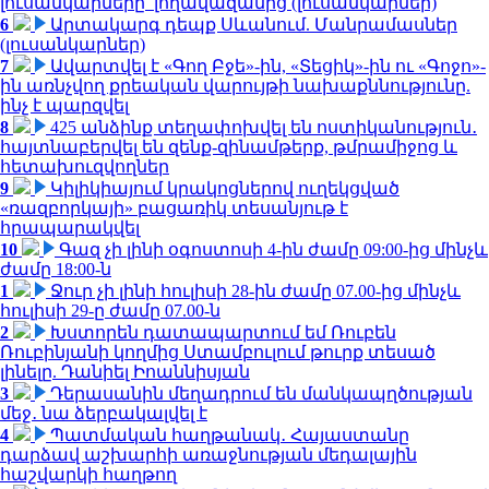
լուսանկարները՝ լողավազանից (լուսանկարներ)
6
Արտակարգ դեպք Սևանում. Մանրամասներ
(լուսանկարներ)
7
Ավարտվել է «Գող Բջե»-ին, «Տեցիկ»-ին ու «Գոջո»-
ին առնչվող քրեական վարույթի նախաքննությունը.
ինչ է պարզվել
8
425 անձինք տեղափոխվել են ոստիկանություն․
հայտնաբերվել են զենք-զինամթերք, թմրամիջոց և
հետախուզվողներ
9
Կիլիկիայում կրակոցներով ուղեկցված
«ռազբորկայի» բացառիկ տեսանյութ է
հրապարակվել
10
Գազ չի լինի օգոստոսի 4-ին ժամը 09:00-ից մինչև
ժամը 18:00-ն
1
Ջուր չի լինի հուլիսի 28-ին ժամը 07.00-ից մինչև
հուլիսի 29-ը ժամը 07.00-ն
2
Խստորեն դատապարտում եմ Ռուբեն
Ռուբինյանի կողմից Ստամբուլում թուրք տեսած
լինելը. Դանիել Իոաննիսյան
3
Դերասանին մեղադրում են մանկապղծության
մեջ․ նա ձերբակալվել է
4
Պատմական հաղթանակ․ Հայաստանը
դարձավ աշխարհի առաջնության մեդալային
հաշվարկի հաղթող