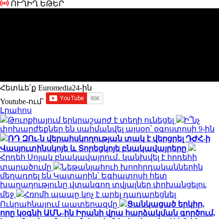
ՈՒՂԻՂ ԵԹԵՐ
Հետևե՛ք Euromedia24-ին
Youtube-ում`
Լրահոս
Թուրքիայում երկրաշարժ է տեղի ունեցել
Ի՞նչ
փոխարժեքներ են սահմանվել այսօր՝ օգոստոսի 9-ին
ՌԴ ԶՈւ-ն վերահսկողության տակ է վերցրել ԴԺՀ-ի
Վասյուտինսկոյե և Տորեցկոյե բնակավայրերը
Հրդեհ Սոլակ բնակավայրում․ կանխվել է հրդեհի
տարածումը
Նեթանյահուի խորհրդականներին
մեղադրել են Կատարին՝ Եգիպտոսի հետ
խաղաղությունը վտանգող տվյալներ փոխանցելու
մեջ
Հռոմի պապը կոչ է արել դադարեցնել
Ուկրաինայում պատերազմը
Ցանկացած երկիր,
որը կօգնի ԱՄՆ-ին Իրանի վրա հարձակման գործում,