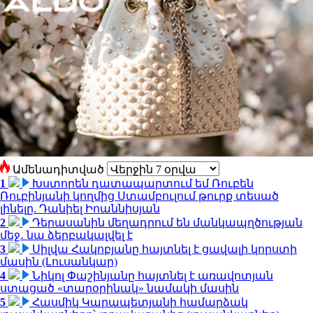
Ամենադիտված
1
Խստորեն դատապարտում եմ Ռուբեն
Ռուբինյանի կողմից Ստամբուլում թուրք տեսած
լինելը. Դանիել Իոաննիսյան
2
Դերասանին մեղադրում են մանկապղծության
մեջ․ նա ձերբակալվել է
3
Սիլվա Հակոբյանը հայտնել է ցավալի կորստի
մասին (Լուսանկար)
4
Նիկոլ Փաշինյանը հայտնել է առավոտյան
ստացած «տարօրինակ» նամակի մասին
5
Հասմիկ Կարապետյանի համարձակ