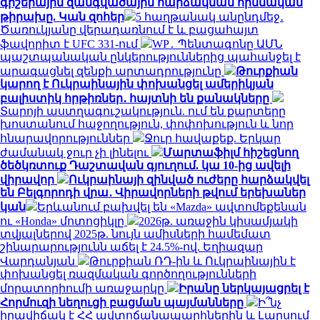
գիշերային զանգվածային հարձակման հիմնական
թիրախը. Կան զոհեր
5 հաղթանակ անընդմեջ․
Ծառուկյանը վերադառնում է և բացահայտ
ֆավորիտ է UFC 331-ում
WP․ Պենտագոնը ԱՄՆ
պաշտպանական ընկերություններից պահանջել է
արագացնել զենքի արտադրությունը
Թուրքիան
կարող է Ուկրաինային փոխանցել ամերիկյան
բալիստիկ հրթիռներ․ հայտնի են քանակները
Տարոյի աստղագուշակություն. ում են քարտերը
խոստանում հաջողություն, փոփոխություն և նոր
հնարավորություններ
Ջուր հավաքեք. Երկար
ժամանակ ջուր չի լինելու
Մարտաֆիլմ հիշեցնող
ծեծկռտուք Դաշտավան գյուղում. կա 10-ից ավելի
վիրավոր
Ուկրաինայի զինված ուժերը հարձակվել
են Բելգորոդի վրա․ Վիրավորների թվում երեխաներ
կան
Երևանում բախվել են «Mazda» ավտոմեքենան
ու «Honda» մոտոցիկլը
2026թ. առաջին կիսամյակի
տվյալներով 2025թ. նույն ամիսների համեմատ
շինարարությունն աճել է 24.5%-ով. Եղիազար
Վարդանյան
Թուրքիան ՌԴ-ին և Ուկրաինային է
փոխանցել ռազմական գործողությունների
մորատորիումի առաջարկը
Իրանը ներկայացրել է
Հորմուզի նեղուցի բացման պայմանները
Ի՞նչ
իրավիճակ է ՀՀ ավտոճանապարհներին և Լարսում