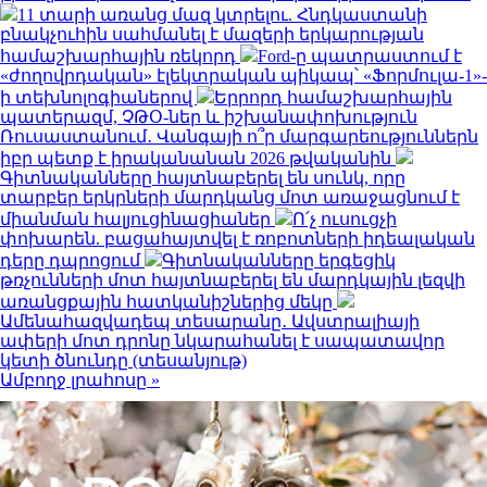
11 տարի առանց մազ կտրելու. Հնդկաստանի
բնակչուհին սահմանել է մազերի երկարության
համաշխարհային ռեկորդ
Ford-ը պատրաստում է
«ժողովրդական» էլեկտրական պիկապ՝ «Ֆորմուլա-1»-
ի տեխնոլոգիաներով
Երրորդ համաշխարհային
պատերազմ, ՉԹՕ-ներ և իշխանափոխություն
Ռուսաստանում․ Վանգայի ո՞ր մարգարեություններն
իբր պետք է իրականանան 2026 թվականին
Գիտնականները հայտնաբերել են սունկ, որը
տարբեր երկրների մարդկանց մոտ առաջացնում է
միանման հալյուցինացիաներ
Ո՛չ ուսուցչի
փոխարեն. բացահայտվել է ռոբոտների իդեալական
դերը դպրոցում
Գիտնականները երգեցիկ
թռչունների մոտ հայտնաբերել են մարդկային լեզվի
առանցքային հատկանիշներից մեկը
Ամենահազվադեպ տեսարանը․ Ավստրալիայի
ափերի մոտ դրոնը նկարահանել է սապատավոր
կետի ծնունդը (տեսանյութ)
Ամբողջ լրահոսը »