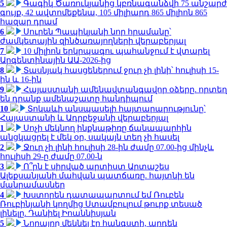
5
Գագիկ Ծառուկյանից կբռնագանձվի 75 անշարժ
գույք, 42 ավտոմեքենա, 105 միլիարդ 865 միլիոն 865
հազար դրամ
6
Սուրեն Պապիկյանի նոր հրամանը՝
ժամկետային զինծառայողների վերաբերյալ
7
10 միլիոն երկրպագու պահանջում է վտարել
Արգենտինային ԱԱ-2026-ից
8
Տասնյակ հասցեներում ջուր չի լինի՝ հուլիսի 15-
ին և 16-ին
9
Հայաստանի ամենավտանգավոր օձերը. որտեղ
են դրանք ամենաշատը հանդիպում
10
Տոկաևի անսպասելի հայտարարությունը՝
Հայաստանի և Ադրբեջանի վերաբերյալ
1
Սոչի մեկնող ինքնաթիռը ճանապարհին
անցկացրել է մեկ օր, սակայն տեղ չի հասել
2
Ջուր չի լինի հուլիսի 28-ին ժամը 07.00-ից մինչև
հուլիսի 29-ը ժամը 07.00-ն
3
Ո՞րն է սիրված արտիստ Արտաշես
Ալեքսանյանի մահվան պատճառը. հայտնի են
մանրամասներ
4
Խստորեն դատապարտում եմ Ռուբեն
Ռուբինյանի կողմից Ստամբուլում թուրք տեսած
լինելը. Դանիել Իոաննիսյան
5
Նորայրը մեկնել էր հանգստի, արդեն