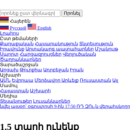
Հայերեն
Русский
English
Լրահոս
Ըստ թեմաների
Քաղաքական
Հասարակություն
Տնտեսություն
Իրավունք
Արտակարգ պատահարներ
Մշակույթ
Սպորտ
Հարցազրույցներ
Վերլուծական
Ծաղրանկարներ
Տարածաշրջան
Արցախ
Թուրքիա
Ադրբեջան
Իրան
Աշխարհ
ԱՄՆ
Եվրոպա
Մերձավոր Արևելք
Ռուսաստան
Այլ
Մամուլ
Հայաստան
Աշխարհ
Մեդիա
Տեսանյութեր
Լուսանկարներ
այսօր՝ օգոստոսի 9-ին
17:50
ՌԴ ԶՈւ-ն վերահսկողությ
1.5 տարի ունենք