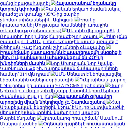
ցանց է բացահայտել
Հայաստանում եղանակը
կտրուկ կփոխվի
Բավական երկար ժամանակով
հրաժեշտ կտանք +35°C-ից բարձր
ջերմաստիճաններին. Ազիզյան
Իրանը
հրապարակել Մոջթաբա Խամենեիի առաջին
տեսանյութը (տեսանյութ)
Մեսսին վերադարձել է
Ռոսարիո՝ հորը վերջին հրաժեշտը տալու
Մենք չենք
բանակցում ԱՄՆ-ի հետ․ Արաղչին պարզաբանել է
Թեհրան–Վաշինգտոն շփումների ձևաչափը
Իրավիճակը վատագույնն է պատերազմի սկզբից ի
վեր․ Ուկրաինայում ահազանգում են ՀՕՊ-ի
խնդիրների մասին
Նոր Ախուրյան, Նոր Կյանք,
Կառնուտ և Քեթի․ դպրոցական ճանապարհների
համար՝ 314 մլն դրամ
ԱՄՆ Սենատ է ներկայացվել
Լիբանանին օգնելու օրինագիծ
Ուկրաինան կարող
է Թուրքիայից ստանալ 70 ATACMS հրթիռներ
Վաղը
Երևանի և մարզերի մի շարք հասցեներում երկար
ժամանակ լույս չի լինի
Հայաստանի գլխավոր
պրոբլեմը միայն նիկոլիզմը չէ․ Շարմազանով
Հայ
Առաքելական եկեղեցին նշում է Սուրբ Աստվածածնի
վերափոխման տոնին նախորդող պահքի
Բարեկենդանը
Արտակարգ իրավիճակ՝ Սևանում.
Մանրամասներ
Օդեսան դարձել է ռուսաստանյան