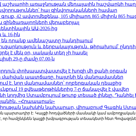
աշխարհի առաջնության մեդալային հաշվարկի հաղ
ավորություններ՝ հայ զինվորականների համար
ւյք, 42 ավտոմեքենա, 105 միլիարդ 865 միլիոն 865 հ
 զինծառայողների վերաբերյալ
ենտինային ԱԱ-2026-ից
 և 16-ին
 են դրանք ամենաշատը հանդիպում
ւզարկություն և ձերբակալություն․ թիրախում՝ ընդդ
լ է մեկ օր, սակայն տեղ չի հասել
ւլիսի 29-ը ժամը 07.00-ն
րդուն փոխպատվաստվել է խոզի մի քանի օրգան
նի մահվան պատճառը. հայտնի են մանրամասներ
ում է. նոր մանրամասներ՝ ողբերգական դեպքից
քում 19 քվեաթերթիկներից 7-ը ճանաչվել է վավեր
 կողմից Ստամբուլում թուրք տեսած լինելը. Դանիել
կյանին․ «Հրապարակ»
հության նախկին նախարար, վիրաբույժ Գագիկ Ստամ
r.com-ին պարտադիր է: Կայքի հոդվածների մասնակի կամ ամբողջակա
է, որ համընկնեն կայքի խմբագրության տեսակետի հետ:Գովազդ