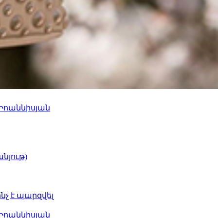
 Իոաննիսյան
նյութ)
ինչ է պարզվել
 Իոաննիսյան