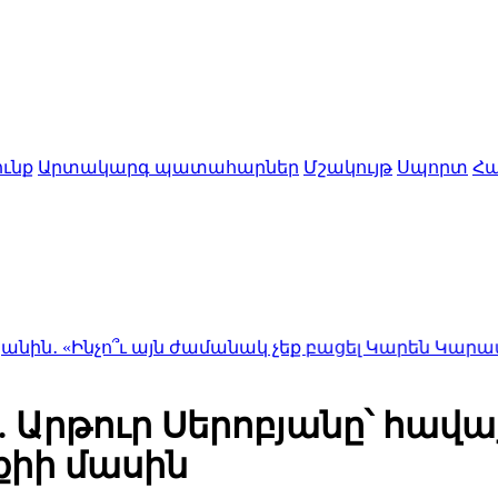
ւնք
Արտակարգ պատահարներ
Մշակույթ
Սպորտ
Հա
՞ւ այն ժամանակ չեք բացել Կարեն Կարապետյանի դուռը
 Արթուր Սերոբյանը՝ հավ
ոքիի մասին