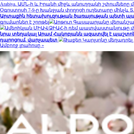
Arabiya. ԱՄՆ-ի և Իրանի միջև անուղղակի շփումները 
Օգոստոսի 7-9-ը Խանջյան փողոցի ուղետարը մինչև Տ
Արտաքին հետախուզության ծառայության պետի պ
գումարներ է շորթել
Արթուր Գասպարյանը վերանշա
Ամերիկյան ՄԻԱՎ/ՁԻԱՀ-ի դեմ պատվաստանյութը փ
նրա տեղակալ Արամ Հակոբյանն ազատվել է պաշտո
դպրոցում. վարչապետ
Թաքեր Կարլսոնը մեղադրել 
Ամբողջ լրահոսը »