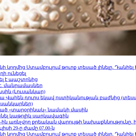
 կողմից Ստամբուլում թուրք տեսած լինելը. Դանիել
ի ունեցել
ել է պաշտոնից
է. մանրամասներ
ասին (Լուսանկար)
ամյա Վահեն դուրս եկավ ոստիկանության բաժնից (տեսա
ւսանկարներ)
ացած «տարօրինակ» նամակի մասին
պանել կաթոլիկ սարկավագին
ո»-ին առնչվող քրեական վարույթի նախաքննությունը. 
ւլիսի 29-ը ժամը 07.00-ն
 կողմից Ստամբուլում թուրք տեսած լինելը. Դանիել