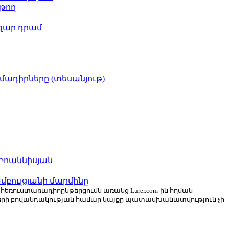
թող
ազար դրամ
իմադիրները (տեսանյութ)
 Իոաննիսյան
բուլցյանի մարմինը
ն հեռուստառադիոընթերցումն առանց Lurer.com-ին հղման
ների բովանդակության համար կայքը պատասխանատվություն չի