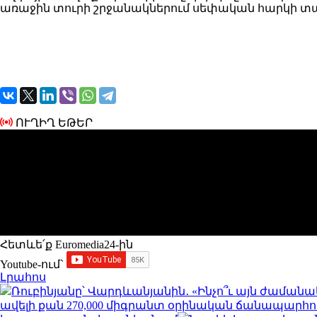
առաջին տուրի շրջանակներում սեփական հարկի տակ 
ՈՒՂԻՂ ԵԹԵՐ
Հետևե՛ք Euromedia24-ին
Youtube-ում`
Լրահոս
Ռուբինյանը՝ Վարդևանյանին․ «Ինչո՞ւ այն ժամանակ
ավելի քան 270,000 միգրանտ օրինական ճանապարհո