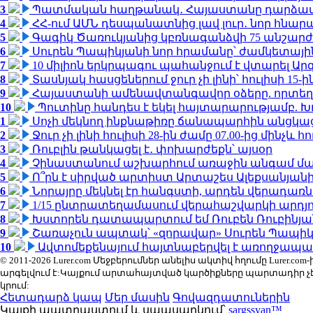
3
Պատմական հաղթանակ․ Հայաստանը դարձավ 
4
ՀՀ-ում ԱՄՆ դեսպանատնից լավ լուր․ նոր հնար
5
Գագիկ Ծառուկյանից կբռնագանձվի 75 անշարժ գո
6
Սուրեն Պապիկյանի նոր հրամանը՝ ժամկետային
7
10 միլիոն երկրպագու պահանջում է վտարել Արգ
8
Տասնյակ հասցեներում ջուր չի լինի՝ հուլիսի 15-ին
9
Հայաստանի ամենավտանգավոր օձերը. որտեղ
10
Պուտինը հանդես է եկել հայտարարությամբ. Խո
1
Սոչի մեկնող ինքնաթիռը ճանապարհին անցկացրե
2
Ջուր չի լինի հուլիսի 28-ին ժամը 07.00-ից մինչև հո
3
Ռուբլին թանկացել է․ փոխարժեքն՝ այսօր
4
Չինաստանում աշխարհում առաջին անգամ մա
5
Ո՞րն է սիրված արտիստ Արտաշես Ալեքսանյա
6
Նորայրը մեկնել էր հանգստի, արդեն վերադառն
7
1/15 ընտրատեղամասում վերահաշվարկի արդյուն
8
Խստորեն դատապարտում եմ Ռուբեն Ռուբինյանի
9
Շառաչուն ապտակ՝ «զորավար» Սուրեն Պապի
10
Ավտոմեքենայում հայտնաբերվել է առողջապա
© 2011-2026 Lurer.com Մեջբերումներ անելիս ակտիվ հղումը Lure
արգելվում է:Կայքում արտահայտված կարծիքները պարտադիր չ
կրում:
Հետադարձ կապ
Մեր մասին
Գովազդատուներին
Կայքի պատրաստում և սպասարկում՝
sargssyan™