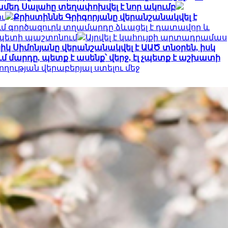
մեդ Սալահը տեղափոխվել է նոր ակումբ
ու
Քրիստիննե Գրիգորյանը վերանշանակվել է
մ գործազուրկ տղամարդը ձևացել է դատավոր և
 պետի պաշտոնում
Այրվել է կահույքի արտադրամաս
իկ Սիմոնյանը վերանշանակվել է ԱԱԾ տնօրեն, իսկ
 մարդը, պետք է ասենք՝ վերջ, էլ չպետք է աշխատի
ղության վերաբերյալ ստելու մեջ