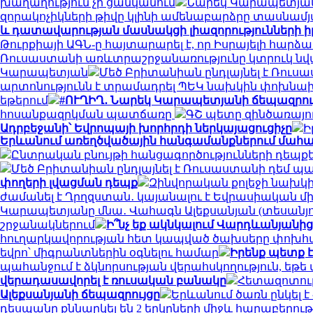
խաղաղություն չի ցանկանում
Նարեկ Կարապետյան․ 
զորակոչիկների թիվը կլինի ամենաբարձրը տասնամյ
և դատավարության մասնակցի լիազորությունների ի
Թուրքիայի ԱԳՆ-ը հայտարարել է, որ Իսրայելի հարձա
Ռուսաստանի առևտրաշրջանառությունը կտրուկ նվա
Կարապետյան
Մեծ Բրիտանիան ընդլայնել է Ռուս
արտոնությունն է տրամադրել ՊԵԿ նախկին փոխնախ
եթերում
#ՈՒՂԻՂ․ Նարեկ Կարապետյանի ճեպազրու
հոսանքազրկման պատճառը
ԳՇ պետը զինծառայո
Ադրբեջանի՝ Եվրոպայի խորհրդի ներկայացուցիչը
Ի
Երևանում առեղծվածային հանգամանքներում մահա
Ընտրական բնույթի հանցագործությունների դեպքե
Մեծ Բրիտանիան ընդլայնել է Ռուսաստանի դեմ 
փողերի լվացման դեպք
Զինվորական քոլեջի նախկի
ժամանել է Ղրղզստան․ կայանալու է Եվրասիական 
Կարապետյանը մնա․ Վահագն Ալեքսանյան (տեսանյո
շրջանակներում
Ի՞նչ եք ակնկալում Վարդևանյանից,
հուղարկավորության հետ կապված ծախսերը փոխհ
եվրո՝ միգրանտներին օգնելու համար
Իրենք պետք է
պահանջում է ձկնորսության վերահսկողություն, եթե
վերադասավորել է ռուսական բանակը
Հետազոտութ
Ալեքսանյանի ճեպազրույցը
Երևանում ծառն ընկել 
դեսպանը քննարկել են 2 երկրների միջև հարաբերու