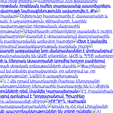
մ չենք լինելու»
Շվեդիայում 2026 թվականին
շորթման, հոգեկան ուժեղ տառապանք պատճառելու
արույթի նախաքննությունն ավարտվել է. ՔԿ
ն համար
Օվերչուկը հայտարարել է՝ Հայաստանի և
արան՝ ի աջակցություն Վեհափառի. Նարեկ
ռավարությունը հերթական մաքսային
րությանը
Մեքսիկացի տիկտոկերը սպանվել է ուղիղ
ավահաջորդ
Հայտնի է Վրաստանում մասշտաբային
ան բարձրացմանն առնչվող հարցեր
Հետ է կանչվել
նեղուցում նավագնացության բացման շուրջ
մնադրի ազգականը նոր մանրամասներ է փոխանցում
րանշանակվել են ԱԱԾ տնօրենը, ԱՀԾ և ՊՊԾ պետերը
ի և Սեդրակ Ասատրյանի կողմից խոշոր չափերով
ած uեռшկшն բռնnւթյnւնների մասին
Փաշինյանը
ւմ եմ տեսնել քաղաքացուն, որ անրջում ա, որ
արեկությունը՝ ՆԱՏՕ-ի առաքելության
1,7 մլն դրամ կհատկացվի Ռաիսա Մկրտչյանի
խանությունները Սեուտային հատկացրել են 6.5 միլիոն
թյունների դեմ. Սամվել Կարապետյան
FT. Իսլանդիան
ցով գտնվում է Ղրղզստանում. Պուտինը
ու անսպասելի միջոց
#ՈՒՂԻՂ․ Վահագն
ել է քաղաքապետարանին
Աունն ու ՀՀ-ում Լիբանանի
մբ պաշտոնանկություններ են տեղի ունեցել
Al