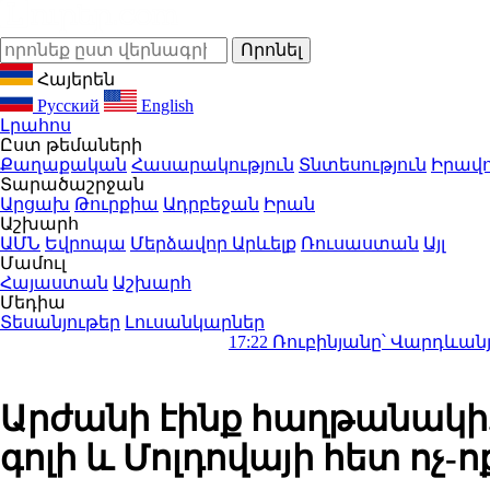
Հայերեն
Русский
English
Լրահոս
Ըստ թեմաների
Քաղաքական
Հասարակություն
Տնտեսություն
Իրավո
Տարածաշրջան
Արցախ
Թուրքիա
Ադրբեջան
Իրան
Աշխարհ
ԱՄՆ
Եվրոպա
Մերձավոր Արևելք
Ռուսաստան
Այլ
Մամուլ
Հայաստան
Աշխարհ
Մեդիա
Տեսանյութեր
Լուսանկարներ
17:22
Ռուբինյանը՝ Վարդևանյանին․ «Ինչո
Արժանի էինք հաղթանակի.
գոլի և Մոլդովայի հետ ոչ-