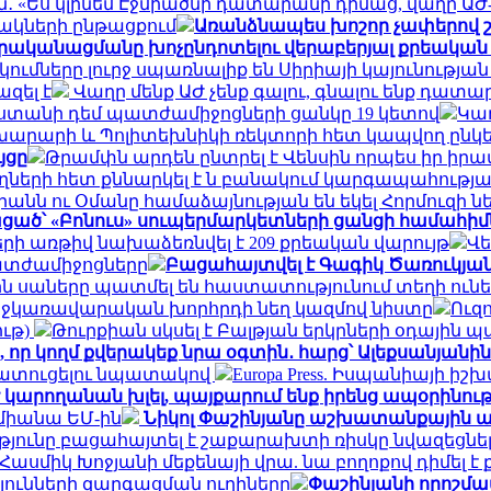
«Ես կլինեմ Էջմիածնի դատարանի դիմաց, վաղը ԱԺ-ու
ակների ընթացքում
Առանձնապես խոշոր չափերով 
րականացմանը խոչընդոտելու վերաբերյալ քրեական վ
կումները լուրջ սպառնալիք են Սիրիայի կայունությա
զել է
Վաղը մենք ԱԺ չենք գալու, գնալու ենք դատ
աստանի դեմ պատժամիջոցների ցանկը 19 կետով
Կա
արարի և Պոլիտեխնիկի ռեկտորի հետ կապվող ընկե
յցը
Թրամփն արդեն ընտրել է Վենսին որպես իր իր
ղների հետ քննարկել է ն բանակում կարգապահությ
րանն ու Օմանը համաձայնության են եկել Հորմուզի 
ցած՝ «Բոնուս» սուպերմարկետների ցանցի համահի
րի առթիվ նախաձեռնվել է 209 քրեական վարույթ
Վե
պատժամիջոցները
Բացահայտվել է Գագիկ Ծառուկյան
ն սաները պատմել են հաստատությունում տեղի ունեց
միջկառավարական խորհրդի նեղ կազմով նիստը
Ուզո
ւթ)
Թուրքիան սկսել է Բալթյան երկրների օդային պ
 որ կողմ քվերակեք նրա օգտին․ հարց՝ Ալեքսանյանին
ատուցելու նպատակով
Europa Press. Իսպանիայի իշ
 կարողանան խլել, պայքարում ենք իրենց ապօրինու
 միանա ԵՄ-ին
Նիկոլ Փաշինյանը աշխատանքային այ
յունը բացահայտել է շաքարախտի ռիսկը նվազեցնել
է Հասմիկ Խոջյանի մեքենայի վրա. նա բողոքով դիմ
թյունների զարգացման ուղիները
Փաշինյանի որոշմա