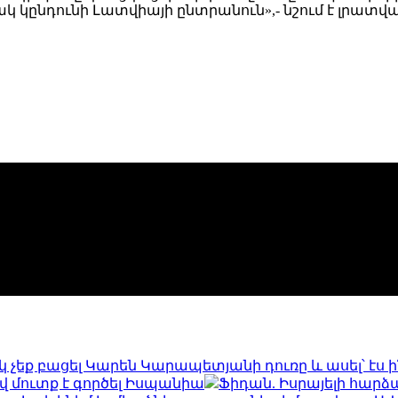
կընդունի Լատվիայի ընտրանուն»,- նշում է լրատվա
 չեք բացել Կարեն Կարապետյանի դուռը և ասել՝ էս ի՞
վ մուտք է գործել Իսպանիա
Ֆիդան. Իսրայելի հարձա