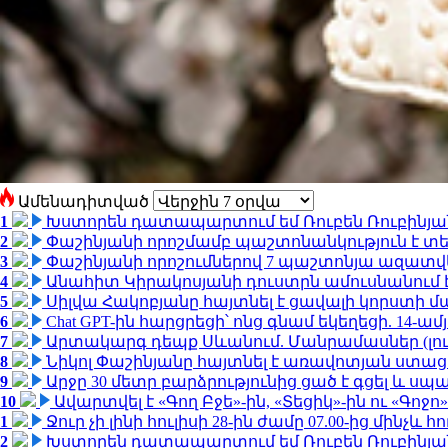
Ամենադիտված
1
Խստորեն դատապարտում եմ Ռուբեն Ռուբինյանի
2
Փաշինյանի որոշմամբ պաշտոնանկություն է տեղ
3
Փաշինյանի որոշումներով 7 պաշտոնյա ազատվ
4
Անահիտ Կիրակոսյանի դուստրն ամուսնանում 
5
Սիլվա Հակոբյանը հայտնել է ցավալի կորստի մ
6
Chat GPT-ին հարցրեցի՝ ոնց գնամ եկեղեցի. 14-
7
Արտակարգ դեպք Սևանում. Մանրամասներ (լո
8
Նիկոլ Փաշինյանը հայտնել է առավոտյան ստ
9
Արջը 30 մետր բարձրությունից ցած է գցել և ս
10
Ավարտվել է «Գող Բջե»-ին, «Տեցիկ»-ին ու «Գոջ
1
Ջուր չի լինի հուլիսի 28-ին ժամը 07.00-ից մինչև հո
2
Խստորեն դատապարտում եմ Ռուբեն Ռուբինյանի