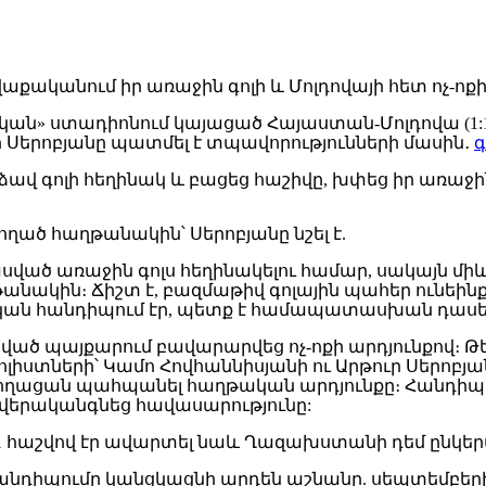
ն» ստադիոնում կայացած Հայաստան-Մոլդովա (1:
Սերոբյանը պատմել է տպավորությունների մասին․
գ
րձավ գոլի հեղինակ և բացեց հաշիվը, խփեց իր առաջ
ղած հաղթանակին՝ Սերոբյանը նշել է.
ած առաջին գոլս հեղինակելու համար, սակայն միև
նակին։ Ճիշտ է, բազմաթիվ գոլային պահեր ունեինք, 
ական հանդիպում էր, պետք է համապատասխան դասեր
արված պայքարում բավարարվեց ոչ-ոքի արդյունքով։ 
լիստների՝ Կամո Հովհաննիսյանի ու Արթուր Սերոբյ
արողացան պահպանել հաղթական արդյունքը։ Հանդի
վերականգնեց հավասարությունը:
՝ 1։1 հաշվով էր ավարտել նաև Ղազախստանի դեմ ընկ
դիպումը կանցկացնի արդեն աշնանը. սեպտեմբերի 2