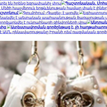
մտել են իրենց եզրափակիչ փուլ
Պաշտոնական․ Մոհա
. Մեծի խաչմերուկ երթևեկության համար փակ է լինել
աշտոնում
Գյումրիում «Գազել» է այրվել
Եգիպտոսու
նակվել է պետական պահպանության ծառայության
որձարկվել է ուկրաինացի զինվորների վրա
Անդրան
նից
Ատեստավորման գործընթաց է, չի հաղթահարում
է ԱՄՆ ղեկավարությանը Իրանի դեմ ռազմական գործո