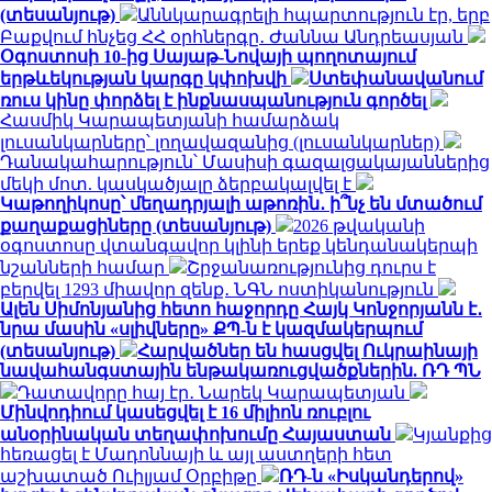
(տեսանյութ)
Աննկարագրելի հպարտություն էր, երբ
Բաքվում հնչեց ՀՀ օրհներգը․ Ժաննա Անդրեասյան
Օգոստոսի 10-ից Սայաթ-Նովայի պողոտայում
երթևեկության կարգը կփոխվի
Ստեփանավանում
ռուս կինը փորձել է ինքնասպանություն գործել
Հասմիկ Կարապետյանի համարձակ
լուսանկարները՝ լողավազանից (լուսանկարներ)
Դանակահարություն՝ Մասիսի գազալցակայաններից
մեկի մոտ. կասկածյալը ձերբակալվել է
Կաթողիկոսը՝ մեղադրյալի աթոռին․ ի՞նչ են մտածում
քաղաքացիները (տեսանյութ)
2026 թվականի
օգոստոսը վտանգավոր կլինի երեք կենդանակերպի
նշանների համար
Շրջանառությունից դուրս է
բերվել 1293 միավոր զենք․ ՆԳՆ ոստիկանություն
Ալեն Սիմոնյանից հետո հաջորդը Հայկ Կոնջորյանն է․
նրա մասին «սլիվները» ՔՊ-ն է կազմակերպում
(տեսանյութ)
Հարվածներ են հասցվել Ուկրաինայի
նավահանգստային ենթակառուցվածքներին. ՌԴ ՊՆ
Դատավորը հայ էր․ Նարեկ Կարապետյան
Մինվոդիում կասեցվել է 16 միլիոն ռուբլու
անօրինական տեղափոխումը Հայաստան
Կյանքից
հեռացել է Մադոննայի և այլ աստղերի հետ
աշխատած Ուիլյամ Օրբիթը
ՌԴ-ն «Իսկանդերով»