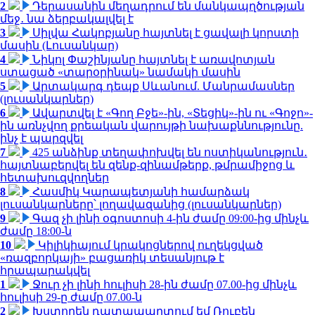
2
Դերասանին մեղադրում են մանկապղծության
մեջ․ նա ձերբակալվել է
3
Սիլվա Հակոբյանը հայտնել է ցավալի կորստի
մասին (Լուսանկար)
4
Նիկոլ Փաշինյանը հայտնել է առավոտյան
ստացած «տարօրինակ» նամակի մասին
5
Արտակարգ դեպք Սևանում. Մանրամասներ
(լուսանկարներ)
6
Ավարտվել է «Գող Բջե»-ին, «Տեցիկ»-ին ու «Գոջո»-
ին առնչվող քրեական վարույթի նախաքննությունը.
ինչ է պարզվել
7
425 անձինք տեղափոխվել են ոստիկանություն․
հայտնաբերվել են զենք-զինամթերք, թմրամիջոց և
հետախուզվողներ
8
Հասմիկ Կարապետյանի համարձակ
լուսանկարները՝ լողավազանից (լուսանկարներ)
9
Գազ չի լինի օգոստոսի 4-ին ժամը 09:00-ից մինչև
ժամը 18:00-ն
10
Կիլիկիայում կրակոցներով ուղեկցված
«ռազբորկայի» բացառիկ տեսանյութ է
հրապարակվել
1
Ջուր չի լինի հուլիսի 28-ին ժամը 07.00-ից մինչև
հուլիսի 29-ը ժամը 07.00-ն
2
Խստորեն դատապարտում եմ Ռուբեն