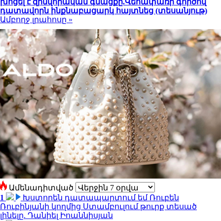
խոցել է զինվորական գնացքը.Վեհափառի գործով
դատավորն ինքնաբացարկ հայտնեց (տեսանյութ)
Ամբողջ լրահոսը »
Ամենադիտված
1
Խստորեն դատապարտում եմ Ռուբեն
Ռուբինյանի կողմից Ստամբուլում թուրք տեսած
լինելը. Դանիել Իոաննիսյան