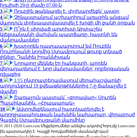
հուլիսի 29-ը ժամը 07.00-ն
3
Ռուբլին թանկացել է․ փոխարժեքն՝ այսօր
4
Չինաստանում աշխարհում առաջին անգամ
մարդուն փոխպատվաստվել է խոզի մի քանի օրգան
5
Ո՞րն է սիրված արտիստ Արտաշես
Ալեքսանյանի մահվան պատճառը. հայտնի են
մանրամասներ
6
Խստորեն դատապարտում եմ Ռուբեն
Ռուբինյանի կողմից Ստամբուլում թուրք տեսած
լինելը. Դանիել Իոաննիսյան
7
Նորայրը մեկնել էր հանգստի, արդեն
վերադառնում է. նոր մանրամասներ՝ ողբերգական
դեպքից
8
1/15 ընտրատեղամասում վերահաշվարկի
արդյունքում 19 քվեաթերթիկներից 7-ը ճանաչվել է
վավեր
9
Շառաչուն ապտակ՝ «զորավար» Սուրեն
Պապիկյանին․ «Հրապարակ»
10
Ավտոմեքենայում հայտնաբերվել է
առողջապահության նախկին նախարար, վիրաբույժ
Գագիկ Ստամբուլցյանի մարմինը
© 2011-2026 Lurer.com Մեջբերումներ անելիս ակտիվ հղումը Lurer.com-
ին պարտադիր է: Կայքի հոդվածների մասնակի կամ
ամբողջական հեռուստառադիոընթերցումն առանց Lurer.com-ին