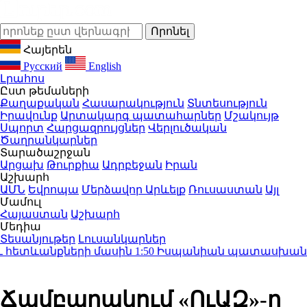
Հայերեն
Русский
English
Լրահոս
Ըստ թեմաների
Քաղաքական
Հասարակություն
Տնտեսություն
Իրավունք
Արտակարգ պատահարներ
Մշակույթ
Սպորտ
Հարցազրույցներ
Վերլուծական
Ծաղրանկարներ
Տարածաշրջան
Արցախ
Թուրքիա
Ադրբեջան
Իրան
Աշխարհ
ԱՄՆ
Եվրոպա
Մերձավոր Արևելք
Ռուսաստան
Այլ
Մամուլ
Հայաստան
Աշխարհ
Մեդիա
Տեսանյութեր
Լուսանկարներ
հետևանքների մասին
1:50
Իսպանիան պատասխան միջոց
Ճամբարակում «ՈւԱԶ»-ը