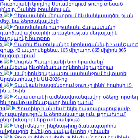
Ռուբինյանի կողմից Ստամբուլում թուրք տեսած
լինելը. Դանիել Իոաննիսյան
3
Դերասանին մեղադրում են մանկապղծության
մեջ․ նա ձերբակալվել է
4
Պատմական հաղթանակ․ Հայաստանը
դարձավ աշխարհի առաջնության մեդալային
հաշվարկի հաղթող
5
Գագիկ Ծառուկյանից կբռնագանձվի 75 անշարժ
գույք, 42 ավտոմեքենա, 105 միլիարդ 865 միլիոն 865
հազար դրամ
6
Սուրեն Պապիկյանի նոր հրամանը՝
ժամկետային զինծառայողների վերաբերյալ
7
10 միլիոն երկրպագու պահանջում է վտարել
Արգենտինային ԱԱ-2026-ից
8
Տասնյակ հասցեներում ջուր չի լինի՝ հուլիսի 15-
ին և 16-ին
9
Հայաստանի ամենավտանգավոր օձերը. որտեղ
են դրանք ամենաշատը հանդիպում
10
Պուտինը հանդես է եկել հայտարարությամբ.
Խուզարկություն և ձերբակալություն․ թիրախում՝
ընդդիմադիրները (տեսանյութ)
1
Սոչի մեկնող ինքնաթիռը ճանապարհին
անցկացրել է մեկ օր, սակայն տեղ չի հասել
2
Ջուր չի լինի հուլիսի 28-ին ժամը 07.00-ից մինչև