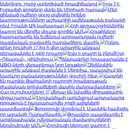
եկեղեցու շուրջ ստեղծված իրավիճակով
Syria TV.
Իսրայելի զորքերը մտել են Սիրիայի հարավ
Մեր
զինված ուժերը ցույց տվեցին իրենց
կարողությունները աշխարհի ամենաթանկ բանակի
դեմ. Իրանի ԱԳ նախարար
Հղի զբոսաշրջիկներին
կարող են մերժել մուտք գործել ԱՄՆ
Հութիները
հայտարարել են Եմենում պրոսաուդյան ուժերի
ռազմական բազային հարվածելու մասին
Ոսկու
գինը հունիսի 17-ից ի վեր առաջին անգամ
գերազանցել է 4400 դոլարը
Եվս 6 տարի և ընդմիշտ
«Ռեալում»․ Վինիսիուս
Պենտագոնը հրապարակել է
ԱԹՕ-ների վերաբերյալ նոր նյութեր
Զելենսկին
առաջին անգամ ժամանել է Սերբիա․ սպասվում են
կարևոր բանակցություններ Վուչիչի հետ
Հայտնի
են դարձել Թաիլանդի դպրոցի հրաձգության
ժամանակ զոհվածների մասին մանրամասները
Հայ ուշուիստները 37 մեդալ են նվաճել միջազգային
մրցաշարում
Սլովակիայի արևելքում արտակարգ
դրություն է հայտարարվել շոգի ալիքների
պատճառով
Ֆյոդորովը փորձում է Մասկին համոզել,
որ աջակցի Ուկրաինային
Թրամփը սպառնացել է
արգելափակել շվեյցարական ժամացույցների
ներմուծումը ԱՄՆ
Հորմուզի նեղուցը կարող է