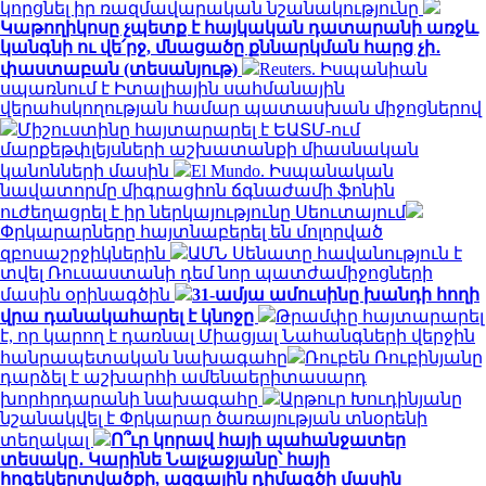
կորցնել իր ռազմավարական նշանակությունը
Կաթողիկոսը չպետք է հայկական դատարանի առջև
կանգնի ու վե՛րջ, մնացածը քննարկման հարց չի․
փաստաբան (տեսանյութ)
Reuters. Իսպանիան
սպառնում է Իտալիային սահմանային
վերահսկողության համար պատասխան միջոցներով
Միշուստինը հայտարարել է ԵԱՏՄ-ում
մարքեթփլեյսների աշխատանքի միասնական
կանոնների մասին
El Mundo. Իսպանական
նավատորմը միգրացիոն ճգնաժամի ֆոնին
ուժեղացրել է իր ներկայությունը Սեուտայում
Փրկարարները հայտնաբերել են մոլորված
զբոսաշրջիկներին
ԱՄՆ Սենատը հավանություն է
տվել Ռուսաստանի դեմ նոր պատժամիջոցների
մասին օրինագծին
31-ամյա ամուսինը խանդի հողի
վրա դանակահարել է կնոջը
Թրամփը հայտարարել
է, որ կարող է դառնալ Միացյալ Նահանգների վերջին
հանրապետական ​​նախագահը
Ռուբեն Ռուբինյանը
դարձել է աշխարհի ամենաերիտասարդ
խորհրդարանի նախագահը
Արթուր Խուդինյանը
նշանակվել է Փրկարար ծառայության տնօրենի
տեղակալ
Ո՞ւր կորավ հայի պահանջատեր
տեսակը․ Կարինե Նալչաջյանը՝ հայի
հոգեկերտվածքի, ազգային դիմագծի մասին