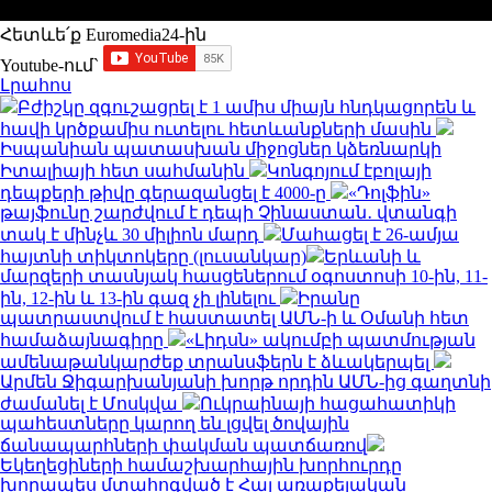
Հետևե՛ք Euromedia24-ին
Youtube-ում`
Լրահոս
Բժիշկը զգուշացրել է 1 ամիս միայն հնդկացորեն և
հավի կրծքամիս ուտելու հետևանքների մասին
Իսպանիան պատասխան միջոցներ կձեռնարկի
Իտալիայի հետ սահմանին
Կոնգոյում էբոլայի
դեպքերի թիվը գերազանցել է 4000-ը
«Դոլֆին»
թայֆունը շարժվում է դեպի Չինաստան․ վտանգի
տակ է մինչև 30 միլիոն մարդ
Մահացել է 26-ամյա
հայտնի տիկտոկերը (լուսանկար)
Երևանի և
մարզերի տասնյակ հասցեներում օգոստոսի 10-ին, 11-
ին, 12-ին և 13-ին գազ չի լինելու
Իրանը
պատրաստվում է հաստատել ԱՄՆ-ի և Օմանի հետ
համաձայնագիրը
«Լիդսն» ակումբի պատմության
ամենաթանկարժեք տրանսֆերն է ձևակերպել
Արմեն Ջիգարխանյանի խորթ որդին ԱՄՆ-ից գաղտնի
ժամանել է Մոսկվա
Ուկրաինայի հացահատիկի
պահեստները կարող են լցվել ծովային
ճանապարհների փակման պատճառով
Եկեղեցիների համաշխարհային խորհուրդը
խորապես մտահոգված է Հայ առաքելական