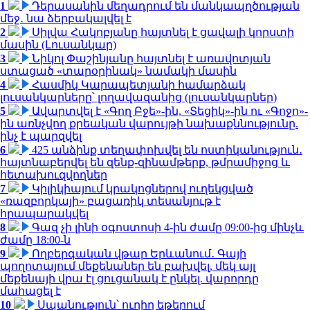
1
Դերասանին մեղադրում են մանկապղծության
մեջ․ նա ձերբակալվել է
2
Սիլվա Հակոբյանը հայտնել է ցավալի կորստի
մասին (Լուսանկար)
3
Նիկոլ Փաշինյանը հայտնել է առավոտյան
ստացած «տարօրինակ» նամակի մասին
4
Հասմիկ Կարապետյանի համարձակ
լուսանկարները՝ լողավազանից (լուսանկարներ)
5
Ավարտվել է «Գող Բջե»-ին, «Տեցիկ»-ին ու «Գոջո»-
ին առնչվող քրեական վարույթի նախաքննությունը.
ինչ է պարզվել
6
425 անձինք տեղափոխվել են ոստիկանություն․
հայտնաբերվել են զենք-զինամթերք, թմրամիջոց և
հետախուզվողներ
7
Կիլիկիայում կրակոցներով ուղեկցված
«ռազբորկայի» բացառիկ տեսանյութ է
հրապարակվել
8
Գազ չի լինի օգոստոսի 4-ին ժամը 09:00-ից մինչև
ժամը 18:00-ն
9
Ողբերգական վթար Երևանում․ Գայի
պողոտայում մեքենաներ են բախվել, մեկ այլ
մեքենայի վրա էլ ցուցանակ է ընկել. վարորդը
մահացել է
10
Սպանություն՝ ուղիղ եթերում