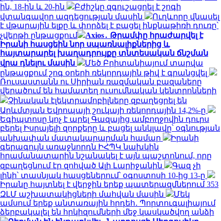
ին, 18-ին և 20-ին
Բժիշկը զգուշացրել է շոգի
վտանգավոր ազդեցության մասին
Ուղևորը վնասել
է վթարային ելքը և փորձել է բացել ինքնաթիռի դուռը՝
չվերթի ընթացքում
Axios․ Թրամփը հրաժարվել է
Իրանի հասցեին նոր սպառնալիքներից և
հայտարարել խաղադրույքը տնտեսական ճնշման
վրա դնելու մասին
Մեծ Բրիտանիայում տարվա
ընթացքում շոգ օրերի ռեկորդային թիվ է գրանցվել
Ռուսաստանն ու Սիրիան ռազմական բազաները
վերածում են համատեղ ուսումնական կենտրոնների
Չինական էլեկտրամոբիլները զբաղեցրել են
Արևմտյան Եվրոպայի շուկայի ռեկորդային 14,2%-ը
Եգիպտոսը կոչ է արել Գազայից ամբողջովին դուրս
բերել Իսրայելի զորքերը և բացել անկլավը՝ օգնության
անխափան մատակարարման համար
Իրանի
գերագույն առաջնորդն ԻՀՊԿ նախկին
հրամանատարին նշանակել է այն պաշտոնում, որը
զբաղեցնում էր զոհված Ալի Լարիջանին
Գազ չի
լինի՝ տասնյակ հասցեներում՝ օգոստոսի 10-ից 13-ը
Իրանը հայտնել է վերջին երեք պատերազմներում 353
ԶԼՄ աշխատակիցների մահվան մասին
Մեկ
ամսում երեք անտառային հրդեհ․ Պորտուգալիայում
ձերբակալել են հրկիզումների մեջ կասկածվող անձի