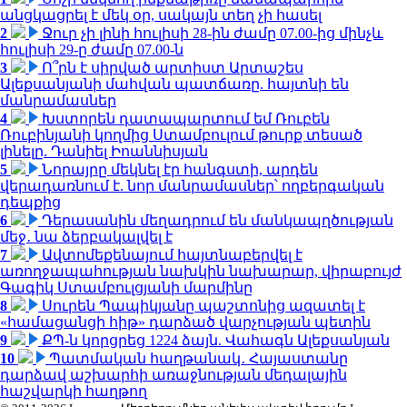
անցկացրել է մեկ օր, սակայն տեղ չի հասել
2
Ջուր չի լինի հուլիսի 28-ին ժամը 07.00-ից մինչև
հուլիսի 29-ը ժամը 07.00-ն
3
Ո՞րն է սիրված արտիստ Արտաշես
Ալեքսանյանի մահվան պատճառը. հայտնի են
մանրամասներ
4
Խստորեն դատապարտում եմ Ռուբեն
Ռուբինյանի կողմից Ստամբուլում թուրք տեսած
լինելը. Դանիել Իոաննիսյան
5
Նորայրը մեկնել էր հանգստի, արդեն
վերադառնում է. նոր մանրամասներ՝ ողբերգական
դեպքից
6
Դերասանին մեղադրում են մանկապղծության
մեջ․ նա ձերբակալվել է
7
Ավտոմեքենայում հայտնաբերվել է
առողջապահության նախկին նախարար, վիրաբույժ
Գագիկ Ստամբուլցյանի մարմինը
8
Սուրեն Պապիկյանը պաշտոնից ազատել է
«համացանցի հիթ» դարձած վարչության պետին
9
ՔՊ-ն կորցրեց 1224 ձայն. Վահագն Ալեքսանյան
10
Պատմական հաղթանակ․ Հայաստանը
դարձավ աշխարհի առաջնության մեդալային
հաշվարկի հաղթող