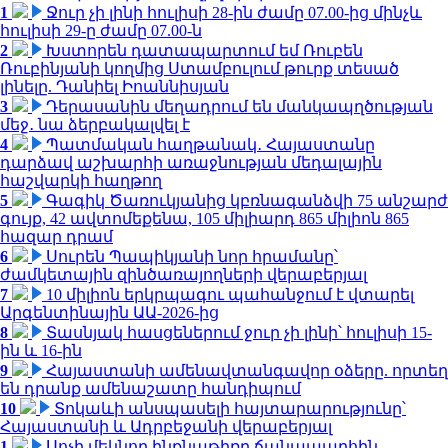
1
Ջուր չի լինի հուլիսի 28-ին ժամը 07.00-ից մինչև
հուլիսի 29-ը ժամը 07.00-ն
2
Խստորեն դատապարտում եմ Ռուբեն
Ռուբինյանի կողմից Ստամբուլում թուրք տեսած
լինելը. Դանիել Իոաննիսյան
3
Դերասանին մեղադրում են մանկապղծության
մեջ․ նա ձերբակալվել է
4
Պատմական հաղթանակ․ Հայաստանը
դարձավ աշխարհի առաջնության մեդալային
հաշվարկի հաղթող
5
Գագիկ Ծառուկյանից կբռնագանձվի 75 անշարժ
գույք, 42 ավտոմեքենա, 105 միլիարդ 865 միլիոն 865
հազար դրամ
6
Սուրեն Պապիկյանի նոր հրամանը՝
ժամկետային զինծառայողների վերաբերյալ
7
10 միլիոն երկրպագու պահանջում է վտարել
Արգենտինային ԱԱ-2026-ից
8
Տասնյակ հասցեներում ջուր չի լինի՝ հուլիսի 15-
ին և 16-ին
9
Հայաստանի ամենավտանգավոր օձերը. որտեղ
են դրանք ամենաշատը հանդիպում
10
Տոկաևի անսպասելի հայտարարությունը՝
Հայաստանի և Ադրբեջանի վերաբերյալ
1
Սոչի մեկնող ինքնաթիռը ճանապարհին