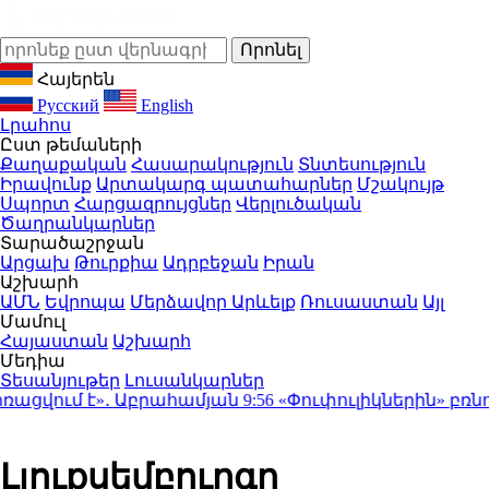
Հայերեն
Русский
English
Լրահոս
Ըստ թեմաների
Քաղաքական
Հասարակություն
Տնտեսություն
Իրավունք
Արտակարգ պատահարներ
Մշակույթ
Սպորտ
Հարցազրույցներ
Վերլուծական
Ծաղրանկարներ
Տարածաշրջան
Արցախ
Թուրքիա
Ադրբեջան
Իրան
Աշխարհ
ԱՄՆ
Եվրոպա
Մերձավոր Արևելք
Ռուսաստան
Այլ
Մամուլ
Հայաստան
Աշխարհ
Մեդիա
Տեսանյութեր
Լուսանկարներ
ցվում է»․ Աբրահամյան
9:56
«Փուփուլիկներին» բռնում
Լյուքսեմբուրգը