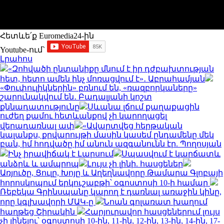
Հետևե՛ք Euromedia24-ին
Youtube-ում`
Լրահոս
«Զոհվածի ընտանիքը մնում է իր դժբախտության
հետ, հետո ամեն ինչ մոռացվում է»․ Աբրահամյան
«Փուփուլիկներին» բռնում են, «ռազբորկաները»
շարունակվում են․ Բադալյանի կոշտ
քննադատությունը
Սևանա լճում քաղաքացին
ուժեղ քամու հետևանքով չի կարողացել
վերադառնալ ափ
«Ավարտվեց հերթական
կալանքս, քրվարույթի մասին կասեմ ընդամենը մեկ
բան, իմ հոդվածը իմ անուն ազգանունն էր. Պողոսյան
Ինչ իրավիճակ է Լարսում
Սպասվում է կարճատև
անձրև և ամպրոպ
Լույս չի լինի. հասցեներ
Առյուծը, Ցուլը, Խոյը և Աղեղնավորը Թամարա Գլոբայի
հորոսկոպում երկուշաբթի՝ օգոստոսի 10-ի համար
Ռեբեկա Գրինսպանը կարող է դառնալ առաջին կինը,
որը կգլխավորի ՄԱԿ-ը
Նոան գոլառատ խաղում
հաղթեց Շիրակին
Հարյուրավոր հասցեներում լույս
չի լինելու՝ օգոստոսի 10-ին, 11-ին, 12-ին, 13-ին, 14-ին, 17-