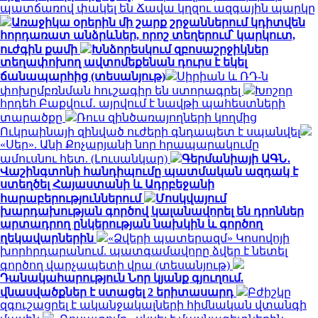
պատճառով փակել են Ճավա կղզու ազգային պարկը
Առաջիկա օրերին մի շարք շրջաններում կդիտվեն
հորդառատ անձրևներ, որոշ տեղերում՝ կարկուտ,
ուժգին քամի
Խնձորեսկում զբոսաշրջիկներ
տեղափոխող ավտոմեքենան դուրս է եկել
ճանապարհից (տեսանյութ)
Սիրիան և ՌԴ-ն
փոխըմբռնման հուշագիր են ստորագրել
Խոշոր
հրդեհ Բաքվում․ այրվում է նավթի պահեստների
տարածքը
Ռուս զինծառայողների կողմից
Ուկրաինայի զինված ուժերի գնդապետ է սպանվել
«Սեր». Անի Քոչարյանի նոր հրապարակումը
ամուսնու հետ. (Լուսանկար)
Գերմանիայի ԱԳՆ․
Վաշինգտոնի հանդիպումը պատմական ազդակ է
ստեղծել Հայաստանի և Ադրբեջանի
հարաբերություններում
Մոսկվայում
խարդախության գործով կալանավորել են դրոններ
արտադրող ընկերության նախկին և գործող
ղեկավարներին
«Ձվերի պատերազմ» Կոսովոյի
խորհրդարանում. պատգամավորը ձվեր է նետել
գործող վարչապետի վրա (տեսանյութ)
Դանակահարություն Նոր կյանք գյուղում.
վնասվածքներ է ստացել 2 երիտասարդ
Բժիշկը
զգուշացրել է ականջակալների հիմնական վտանգի