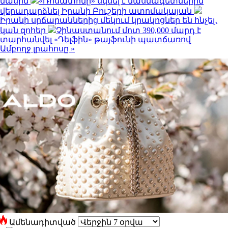
մասին
«Ռոսատոմը» սկսել է մասնագետներին
վերադարձնել Իրանի Բուշերի ատոմակայան
Իրանի սրճարաններից մեկում կրակոցներ են հնչել․
կան զոհեր
Չինաստանում մոտ 390,000 մարդ է
տարհանվել «Դելֆին» թայֆունի պատճառով
Ամբողջ լրահոսը »
Ամենադիտված