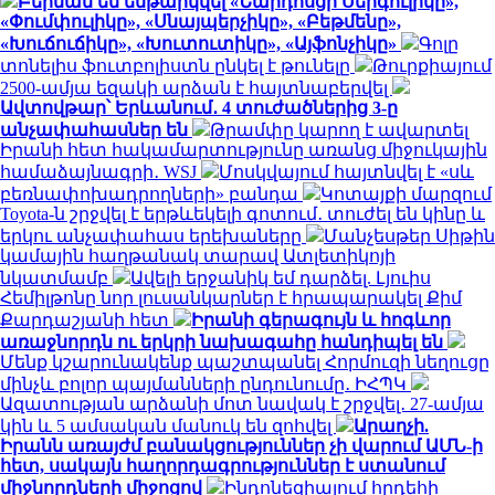
Բերման են ենթարկվել «Նարդոսցի Սերգուլիկը»,
«Փումփուլիկը», «Սնայպերչիկը», «Բեթմենը»,
«Խուճուճիկը», «Խուտուտիկը», «Այֆոնչիկը»
Գոլը
տոնելիս ֆուտբոլիստն ընկել է թունելը
Թուրքիայում
2500-ամյա եզակի արձան է հայտնաբերվել
Ավտովթար՝ Երևանում․ 4 տուժածներից 3-ը
անչափահասներ են
Թրամփը կարող է ավարտել
Իրանի հետ հակամարտությունը առանց միջուկային
համաձայնագրի․ WSJ
Մոսկվայում հայտնվել է «սև
բեռնափոխադրողների» բանդա
Կոտայքի մարզում
Toyota-ն շրջվել է երթևեկելի գոտում․ տուժել են կինը և
երկու անչափահաս երեխաները
Մանչեսթեր Սիթին
կամային հաղթանակ տարավ Ատլետիկոյի
նկատմամբ
Ավելի երջանիկ եմ դարձել. Լյուիս
Հեմիլթոնը նոր լուսանկարներ է հրապարակել Քիմ
Քարդաշյանի հետ
Իրանի գերագույն և հոգևոր
առաջնորդն ու երկրի նախագահը հանդիպել են
Մենք կշարունակենք պաշտպանել Հորմուզի նեղուցը
մինչև բոլոր պայմանների ընդունումը․ ԻՀՊԿ
Ազատության արձանի մոտ նավակ է շրջվել․ 27-ամյա
կին և 5 ամսական մանուկ են զոհվել
Արաղչի.
Իրանն առայժմ բանակցություններ չի վարում ԱՄՆ-ի
հետ, սակայն հաղորդագրություններ է ստանում
միջնորդների միջոցով
Ինդոնեզիայում հրդեհի