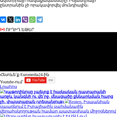
Ավստրիայի հավաքականները։ Իսլանդիայի
ընտրանին չի որակավորվել մունդիալին։
ՈՒՂԻՂ ԵԹԵՐ
Հետևե՛ք Euromedia24-ին
Youtube-ում`
Լրահոս
Կաթողիկոսը չպետք է հայկական դատարանի
առջև կանգնի ու վե՛րջ, մնացածը քննարկման հարց
չի․ փաստաբան (տեսանյութ)
Reuters. Իսպանիան
սպառնում է Իտալիային սահմանային
վերահսկողության համար պատասխան միջոցներով
Միշուստինը հայտարարել է ԵԱՏՄ-ում