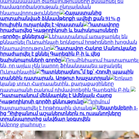
սահմանապահ ծառայությունները քննարկել են
համագործակցության ընդլայնման
հնարավորությունները
Հայաստանից
արտահանված ձկնամթերքի ավելի քան 91%-ը
հուլիսին ուղարկվել է Վրաստան
Դատավորը
հրաժարվեց Կաթողիկոսի և եպիսկոպոսների
«գործը» քննելուց
Լեհաստանում առաջարկել են
քննարկել Ուկրաինայի երկնքում հրթիռների խոցման
հնարավորությունը
Դատավոր Հակոբ Մանուկյանը
հրաժարվել է քննել Գարեգին Բ-ի և վեց
եպիսկոպոսների գործը
Ռումինիայում հայտարարել
են, որ այլևս չեն կարող ֆինանսապես աջակցել
Ուկրաինային
Պատկերացնու՞մ եք՝ Հռոմի պապին
տանեին դատարան. Արթուր Խաչատրյան
Երկար
կյանք տուր Հայրապետին․ քաղաքացիները
դատարանի բակում դիմավորեցին Գարեգին Բ-ին
Դատարանում մեկնարկել է Ամենայն Հայոց
Կաթողիկոսի գործի քննությունը
Ղրիմում
հայտարարվել է հրթիռային վտանգ
Սեպտեմբերի 1-
ից Դիլիջանում աշակերտներն ու ուսանողները
տրանսպորտից անվճար կօգտվեն
Ամբողջ լրահոսը »