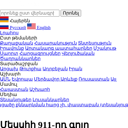
Հայերեն
Русский
English
Լրահոս
Ըստ թեմաների
Քաղաքական
Հասարակություն
Տնտեսություն
Իրավունք
Արտակարգ պատահարներ
Մշակույթ
Սպորտ
Հարցազրույցներ
Վերլուծական
Ծաղրանկարներ
Տարածաշրջան
Արցախ
Թուրքիա
Ադրբեջան
Իրան
Աշխարհ
ԱՄՆ
Եվրոպա
Մերձավոր Արևելք
Ռուսաստան
Այլ
Մամուլ
Հայաստան
Աշխարհ
Մեդիա
Տեսանյութեր
Լուսանկարներ
ծը քննարկման հարց չի․ փաստաբան (տեսանյութ)
22
Մեսսիի 911-րդ գոլը