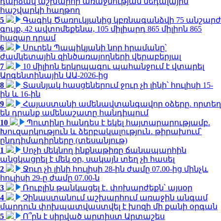
դարձավ աշխարհի առաջնության մեդալային
հաշվարկի հաղթող
5
Գագիկ Ծառուկյանից կբռնագանձվի 75 անշարժ
գույք, 42 ավտոմեքենա, 105 միլիարդ 865 միլիոն 865
հազար դրամ
6
Սուրեն Պապիկյանի նոր հրամանը՝
ժամկետային զինծառայողների վերաբերյալ
7
10 միլիոն երկրպագու պահանջում է վտարել
Արգենտինային ԱԱ-2026-ից
8
Տասնյակ հասցեներում ջուր չի լինի՝ հուլիսի 15-
ին և 16-ին
9
Հայաստանի ամենավտանգավոր օձերը. որտեղ
են դրանք ամենաշատը հանդիպում
10
Պուտինը հանդես է եկել հայտարարությամբ.
Խուզարկություն և ձերբակալություն․ թիրախում՝
ընդդիմադիրները (տեսանյութ)
1
Սոչի մեկնող ինքնաթիռը ճանապարհին
անցկացրել է մեկ օր, սակայն տեղ չի հասել
2
Ջուր չի լինի հուլիսի 28-ին ժամը 07.00-ից մինչև
հուլիսի 29-ը ժամը 07.00-ն
3
Ռուբլին թանկացել է․ փոխարժեքն՝ այսօր
4
Չինաստանում աշխարհում առաջին անգամ
մարդուն փոխպատվաստվել է խոզի մի քանի օրգան
5
Ո՞րն է սիրված արտիստ Արտաշես