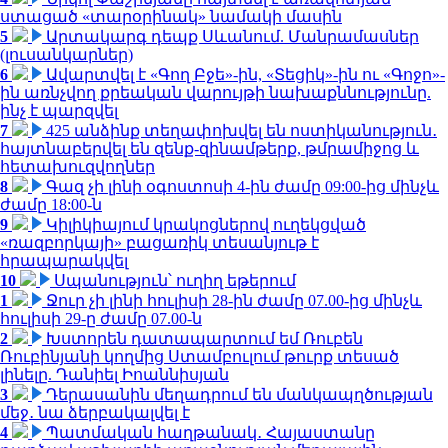
ստացած «տարօրինակ» նամակի մասին
5
Արտակարգ դեպք Սևանում. Մանրամասներ
(լուսանկարներ)
6
Ավարտվել է «Գող Բջե»-ին, «Տեցիկ»-ին ու «Գոջո»-
ին առնչվող քրեական վարույթի նախաքննությունը.
ինչ է պարզվել
7
425 անձինք տեղափոխվել են ոստիկանություն․
հայտնաբերվել են զենք-զինամթերք, թմրամիջոց և
հետախուզվողներ
8
Գազ չի լինի օգոստոսի 4-ին ժամը 09:00-ից մինչև
ժամը 18:00-ն
9
Կիլիկիայում կրակոցներով ուղեկցված
«ռազբորկայի» բացառիկ տեսանյութ է
հրապարակվել
10
Սպանություն՝ ուղիղ եթերում
1
Ջուր չի լինի հուլիսի 28-ին ժամը 07.00-ից մինչև
հուլիսի 29-ը ժամը 07.00-ն
2
Խստորեն դատապարտում եմ Ռուբեն
Ռուբինյանի կողմից Ստամբուլում թուրք տեսած
լինելը. Դանիել Իոաննիսյան
3
Դերասանին մեղադրում են մանկապղծության
մեջ․ նա ձերբակալվել է
4
Պատմական հաղթանակ․ Հայաստանը