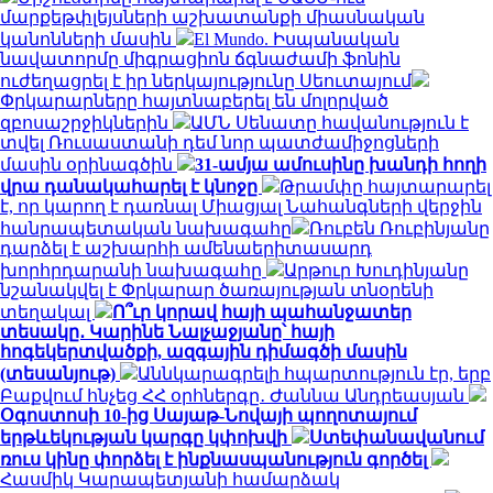
մարքեթփլեյսների աշխատանքի միասնական
կանոնների մասին
El Mundo. Իսպանական
նավատորմը միգրացիոն ճգնաժամի ֆոնին
ուժեղացրել է իր ներկայությունը Սեուտայում
Փրկարարները հայտնաբերել են մոլորված
զբոսաշրջիկներին
ԱՄՆ Սենատը հավանություն է
տվել Ռուսաստանի դեմ նոր պատժամիջոցների
մասին օրինագծին
31-ամյա ամուսինը խանդի հողի
վրա դանակահարել է կնոջը
Թրամփը հայտարարել
է, որ կարող է դառնալ Միացյալ Նահանգների վերջին
հանրապետական ​​նախագահը
Ռուբեն Ռուբինյանը
դարձել է աշխարհի ամենաերիտասարդ
խորհրդարանի նախագահը
Արթուր Խուդինյանը
նշանակվել է Փրկարար ծառայության տնօրենի
տեղակալ
Ո՞ւր կորավ հայի պահանջատեր
տեսակը․ Կարինե Նալչաջյանը՝ հայի
հոգեկերտվածքի, ազգային դիմագծի մասին
(տեսանյութ)
Աննկարագրելի հպարտություն էր, երբ
Բաքվում հնչեց ՀՀ օրհներգը․ Ժաննա Անդրեասյան
Օգոստոսի 10-ից Սայաթ-Նովայի պողոտայում
երթևեկության կարգը կփոխվի
Ստեփանավանում
ռուս կինը փորձել է ինքնասպանություն գործել
Հասմիկ Կարապետյանի համարձակ