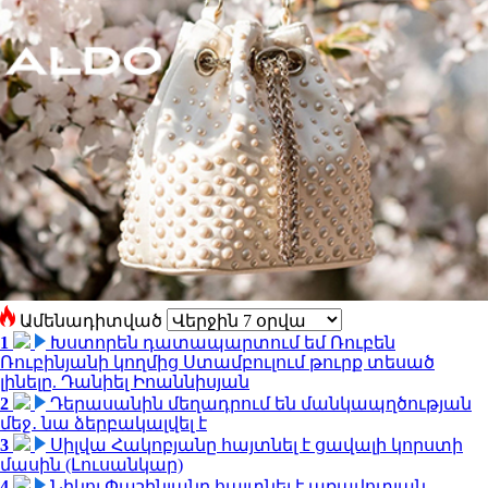
Ամենադիտված
1
Խստորեն դատապարտում եմ Ռուբեն
Ռուբինյանի կողմից Ստամբուլում թուրք տեսած
լինելը. Դանիել Իոաննիսյան
2
Դերասանին մեղադրում են մանկապղծության
մեջ․ նա ձերբակալվել է
3
Սիլվա Հակոբյանը հայտնել է ցավալի կորստի
մասին (Լուսանկար)
4
Նիկոլ Փաշինյանը հայտնել է առավոտյան