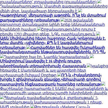
լուսանկարները՝ լողավազանից (լուսանկարներ)
Դանակահարություն՝ Մասիսի գազալցակայաններից
մեկի մոտ. կասկածյալը ձերբակալվել է
Կաթողիկոսը՝ մեղադրյալի աթոռին․ ի՞նչ են մտածում
քաղաքացիները (տեսանյութ)
2026 թվականի
օգոստոսը վտանգավոր կլինի երեք կենդանակերպի
նշանների համար
Շրջանառությունից դուրս է
բերվել 1293 միավոր զենք․ ՆԳՆ ոստիկանություն
Ալեն Սիմոնյանից հետո հաջորդը Հայկ Կոնջորյանն է․
նրա մասին «սլիվները» ՔՊ-ն է կազմակերպում
(տեսանյութ)
Հարվածներ են հասցվել Ուկրաինայի
նավահանգստային ենթակառուցվածքներին. ՌԴ ՊՆ
Դատավորը հայ էր․ Նարեկ Կարապետյան
Մինվոդիում կասեցվել է 16 միլիոն ռուբլու
անօրինական տեղափոխումը Հայաստան
Կյանքից
հեռացել է Մադոննայի և այլ աստղերի հետ
աշխատած Ուիլյամ Օրբիթը
ՌԴ-ն «Իսկանդերով»
խոցել է զինվորական գնացքը.Վեհափառի գործով
դատավորն ինքնաբացարկ հայտնեց (տեսանյութ)
Փաշինյանը հայտարարել է ԵԱՏՄ-ում ապրանքների և
աշխատուժի ազատ տեղաշարժի խնդիրների մասին
Պետական դավաճանության 4, լրտեսության՝ 5,
ահաբեկչության նախապատրաստության 1 դեպք.
ԱԱԾ տվյալներ
Թուրքական «Madame Coco»-ն