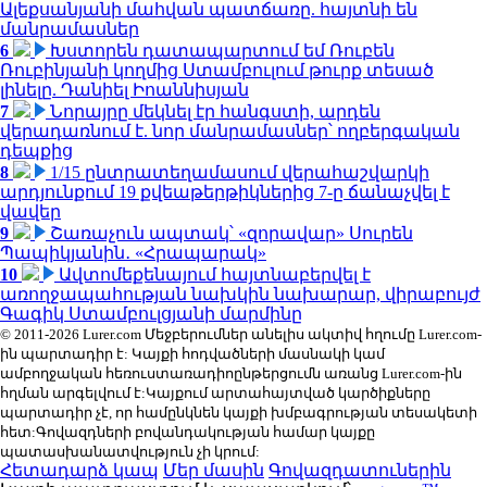
Ալեքսանյանի մահվան պատճառը. հայտնի են
մանրամասներ
6
Խստորեն դատապարտում եմ Ռուբեն
Ռուբինյանի կողմից Ստամբուլում թուրք տեսած
լինելը. Դանիել Իոաննիսյան
7
Նորայրը մեկնել էր հանգստի, արդեն
վերադառնում է. նոր մանրամասներ՝ ողբերգական
դեպքից
8
1/15 ընտրատեղամասում վերահաշվարկի
արդյունքում 19 քվեաթերթիկներից 7-ը ճանաչվել է
վավեր
9
Շառաչուն ապտակ՝ «զորավար» Սուրեն
Պապիկյանին․ «Հրապարակ»
10
Ավտոմեքենայում հայտնաբերվել է
առողջապահության նախկին նախարար, վիրաբույժ
Գագիկ Ստամբուլցյանի մարմինը
© 2011-2026 Lurer.com Մեջբերումներ անելիս ակտիվ հղումը Lurer.com-
ին պարտադիր է: Կայքի հոդվածների մասնակի կամ
ամբողջական հեռուստառադիոընթերցումն առանց Lurer.com-ին
հղման արգելվում է:Կայքում արտահայտված կարծիքները
պարտադիր չէ, որ համընկնեն կայքի խմբագրության տեսակետի
հետ:Գովազդների բովանդակության համար կայքը
պատասխանատվություն չի կրում:
Հետադարձ կապ
Մեր մասին
Գովազդատուներին