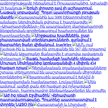
ամբողջությամբ հեռանում է Ռուսաստանից․ կփակվի
29 խանութ
Երևի փոստը լավ չի աշխատում․
Նաթան սրբազանը՝ Պոլսո պատրիարքի լռության
մասին
Հայաստանին ևս 5000 էլեկտրոմոբիլի
անմաքս ներմուծման քվոտա է հատկացվել
«Արարատցեմենտ»-ին պատկանող մարզադպրոցի
ձեռքբերման գործընթացում խախտումներ են
հայտնաբերվել
Մոջթաբա Խամենեին, ըստ
չհաստատված տեղեկությունների, գտնվում է
ծայրահեղ ծանր վիճակում․ IranWire
ԱՄՆ-ում
Facebook-ին և Instagram-ին տուգանել են 567 մլն դոլարով
Արման Ազարյանը ճանաչվել է տարվա լավագույն
փրկարար
Տաթև համայնքի նախկին ղեկավար
Մուրադ Սիմոնյանից կբռնագանձվի 4 միլիոն 454
հազար դրամ
Գերմանական օդանավակայանները
շտապ տեղադրում են պաշտպանական միջոցներ
դրոններից
Բելառուսին պակասում է ԽՍՀՄ-ի
կառավարման համակարգը. Լուկաշենկո
Մեկ
ամսում՝ ավելի քան 400 հազար քմ ոչնչացված
պահեստ․ հարյուրավոր ձեռնարկատերեր են տուժել
ԱԺ-ից դեպի Էջմիածին՝ Վեհափառի
դատավարությանը. Պուտինը պատրաստվում է
փորձել ՆԱՏՕ-ին
Հայաստանի և Լիտվայի