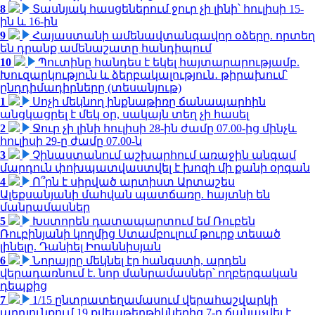
8
Տասնյակ հասցեներում ջուր չի լինի՝ հուլիսի 15-
ին և 16-ին
9
Հայաստանի ամենավտանգավոր օձերը. որտեղ
են դրանք ամենաշատը հանդիպում
10
Պուտինը հանդես է եկել հայտարարությամբ.
Խուզարկություն և ձերբակալություն․ թիրախում՝
ընդդիմադիրները (տեսանյութ)
1
Սոչի մեկնող ինքնաթիռը ճանապարհին
անցկացրել է մեկ օր, սակայն տեղ չի հասել
2
Ջուր չի լինի հուլիսի 28-ին ժամը 07.00-ից մինչև
հուլիսի 29-ը ժամը 07.00-ն
3
Չինաստանում աշխարհում առաջին անգամ
մարդուն փոխպատվաստվել է խոզի մի քանի օրգան
4
Ո՞րն է սիրված արտիստ Արտաշես
Ալեքսանյանի մահվան պատճառը. հայտնի են
մանրամասներ
5
Խստորեն դատապարտում եմ Ռուբեն
Ռուբինյանի կողմից Ստամբուլում թուրք տեսած
լինելը. Դանիել Իոաննիսյան
6
Նորայրը մեկնել էր հանգստի, արդեն
վերադառնում է. նոր մանրամասներ՝ ողբերգական
դեպքից
7
1/15 ընտրատեղամասում վերահաշվարկի
արդյունքում 19 քվեաթերթիկներից 7-ը ճանաչվել է