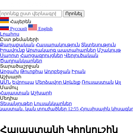
Հայերեն
Русский
English
Լրահոս
Ըստ թեմաների
Քաղաքական
Հասարակություն
Տնտեսություն
Իրավունք
Արտակարգ պատահարներ
Մշակույթ
Սպորտ
Հարցազրույցներ
Վերլուծական
Ծաղրանկարներ
Տարածաշրջան
Արցախ
Թուրքիա
Ադրբեջան
Իրան
Աշխարհ
ԱՄՆ
Եվրոպա
Մերձավոր Արևելք
Ռուսաստան
Այլ
Մամուլ
Հայաստան
Աշխարհ
Մեդիա
Տեսանյութեր
Լուսանկարներ
աստան․ կան տուժածներ
12:55
Հյուսիսային կիսագնդում
Հայաստանի Կիոկուշին