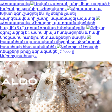
«Հրապարակ»
Աղվան Վարդանյանը մեկուսացած է
խմբակցությունից․ «Ժողովուրդ»
«Հրապարակ».
Խիստ զգուշացրել են՝ ոչ մեկին չասել
պարգեւավճարի չափը, սպառնացել ազատել
«Հրապարակ». Հեռացող պատգամավորների
հաշվին 5 մլն դրամ գումար է փոխանցվել
Բժիշկը
զգուշացրել է 1 ամիս միայն հնդկացորեն և հավի
կրծքամիս ուտելու հետևանքների մասին
Իսպանիան պատասխան միջոցներ կձեռնարկի
Իտալիայի հետ սահմանին
Կոնգոյում էբոլայի
դեպքերի թիվը գերազանցել է 4000-ը
Ամբողջ լրահոսը »