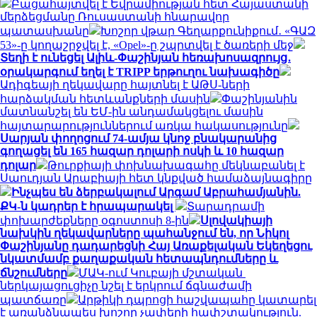
Բացահայտվել է Եվրամիության հետ Հայաստանի
մերձեցմանը Ռուսաստանի հնարավոր
պատասխանը
Խոշոր վթար Գեղարքունիքում․ «ԳԱԶ
53»-ը կողաշրջվել է, «Opel»-ը շպրտվել է ծառերի մեջ
Տեղի է ունեցել Ալիև-Փաշինյան հեռախոսազրույց․
օրակարգում եղել է TRIPP երթուղու նախագիծը
Ադիգեայի ղեկավարը հայտնել է ԱԹՍ-ների
հարձակման հետևանքների մասին
Փաշինյանին
մատնանշել են ԵՄ-ին անդամակցելու մասին
հայտարարություններում առկա հակասությունը
Սարյան փողոցում 74-ամյա կնոջ բնակարանից
գողացել են 165 հազար դոլարի ոսկի և 10 հազար
դոլար
Թուրքիայի փոխնախագահը մեկնաբանել է
Սաուդյան Արաբիայի հետ կնքված համաձայնագիրը
Ինչպես են ձերբակալում Արգամ Աբրահամյանին.
ՔԿ-ն կադրեր է հրապարակել
Տարադրամի
փոխարժեքները օգոստոսի 8-ին
Սլովակիայի
նախկին ղեկավարները պահանջում են, որ Նիկոլ
Փաշինյանը դադարեցնի Հայ Առաքելական Եկեղեցու
նկատմամբ քաղաքական հետապնդումները և
ճնշումները
ՄԱԿ-ում Կուբայի մշտական ​​
ներկայացուցիչը նշել է երկրում ճգնաժամի
պատճառը
Արթիկի դպրոցի հաշվապահը կատարել
է առանձնապես խոշոր չափերի հափշտակություն.