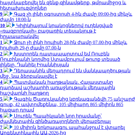
հայտնաբերվել են զենք-զինամթերք, թմրամիջոց և
հետախուզվողներ
9
Գազ չի լինի օգոստոսի 4-ին ժամը 09:00-ից մինչև
ժամը 18:00-ն
10
Կիլիկիայում կրակոցներով ուղեկցված
«ռազբորկայի» բացառիկ տեսանյութ է
հրապարակվել
1
Ջուր չի լինի հուլիսի 28-ին ժամը 07.00-ից մինչև
հուլիսի 29-ը ժամը 07.00-ն
2
Խստորեն դատապարտում եմ Ռուբեն
Ռուբինյանի կողմից Ստամբուլում թուրք տեսած
լինելը. Դանիել Իոաննիսյան
3
Դերասանին մեղադրում են մանկապղծության
մեջ․ նա ձերբակալվել է
4
Պատմական հաղթանակ․ Հայաստանը
դարձավ աշխարհի առաջնության մեդալային
հաշվարկի հաղթող
5
Գագիկ Ծառուկյանից կբռնագանձվի 75 անշարժ
գույք, 42 ավտոմեքենա, 105 միլիարդ 865 միլիոն 865
հազար դրամ
6
Սուրեն Պապիկյանի նոր հրամանը՝
ժամկետային զինծառայողների վերաբերյալ
7
10 միլիոն երկրպագու պահանջում է վտարել
Արգենտինային ԱԱ-2026-ից