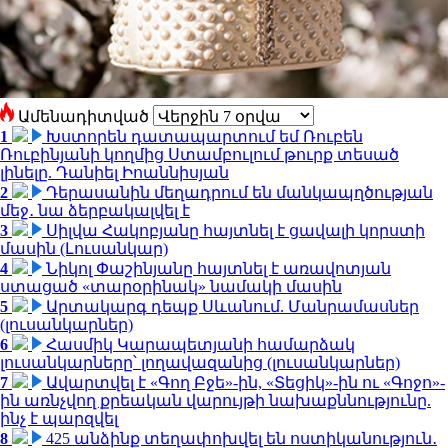
Ամենադիտված
1
Խստորեն դատապարտում եմ Ռուբեն
Ռուբինյանի կողմից Ստամբուլում թուրք տեսած
լինելը. Դանիել Իոաննիսյան
2
Դերասանին մեղադրում են մանկապղծության
մեջ․ նա ձերբակալվել է
3
Սիլվա Հակոբյանը հայտնել է ցավալի կորստի
մասին (Լուսանկար)
4
Նիկոլ Փաշինյանը հայտնել է առավոտյան
ստացած «տարօրինակ» նամակի մասին
5
Արտակարգ դեպք Սևանում. Մանրամասներ
(լուսանկարներ)
6
Հասմիկ Կարապետյանի համարձակ
լուսանկարները՝ լողավազանից (լուսանկարներ)
7
Ավարտվել է «Գող Բջե»-ին, «Տեցիկ»-ին ու «Գոջո»-
ին առնչվող քրեական վարույթի նախաքննությունը.
ինչ է պարզվել
8
425 անձինք տեղափոխվել են ոստիկանություն․