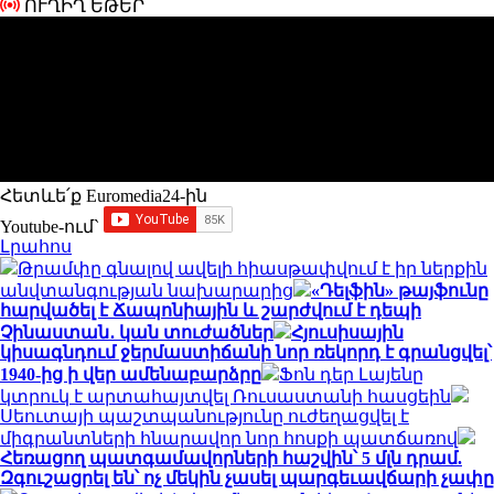
ՈՒՂԻՂ ԵԹԵՐ
Հետևե՛ք Euromedia24-ին
Youtube-ում`
Լրահոս
Թրամփը գնալով ավելի հիասթափվում է իր ներքին
անվտանգության նախարարից
«Դելֆին» թայֆունը
հարվածել է Ճապոնիային և շարժվում է դեպի
Չինաստան․ կան տուժածներ
Հյուսիսային
կիսագնդում ջերմաստիճանի նոր ռեկորդ է գրանցվել՝
1940-ից ի վեր ամենաբարձրը
Ֆոն դեր Լայենը
կտրուկ է արտահայտվել Ռուսաստանի հասցեին
Սեուտայի ​​պաշտպանությունը ուժեղացվել է
միգրանտների հնարավոր նոր հոսքի պատճառով
Հեռացող պատգամավորների հաշվին՝ 5 մլն դրամ.
Զգուշացրել են՝ ոչ մեկին չասել պարգեւավճարի չափը