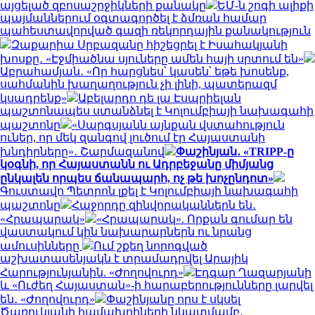
այցելած զբոսաշրջիկների քանակը
ԵՄ-ն շոգի ալիքի
պայմաններում օգտագործել է ձմռան համար
պահեստավորված գազի ռեկորդային քանակություն
Զաքարիա Սրբազանը հիշեցրել է Իսահակյանի
խոսքը․ «Էջմիածնա սյուները ամեն հայի սրտում են»
Աբրահամյան․ «Որ հարցնես՝ կասեն՝ եթե խոսենք,
սահմանին խաղաղություն չի լինի, պատերազմ
կսադրենք»
Աբելարդո դե լա Էսպրիելան
պաշտոնապես ստանձնել է Կոլումբիայի նախագահի
պաշտոնը
«Սարգսյանն այնքան վստահություն
ուներ, որ մեկ զանգով լուծում էր Հայաստանի
խնդիրները»․ Շարմազանով
Փաշինյան․ «TRIPP-ը
կօգնի, որ Հայաստանն ու Ադրբեջանը միմյանց
ընկալեն որպես ճանապարհ, ոչ թե խոչընդոտ»
Գուստավո Պետրոն լքել է Կոլումբիայի նախագահի
պաշտոնը
Հաջորդը զինվորականներն են․
«Հրապարակ»
«Հրապարակ». Որքան գումար են
վաստակում կին նախարարներն ու նրանց
ամուսինները
Ում շքեղ նորոգված
աշխատասենյակն է տրամադրվել Արայիկ
Հարությունյանին. «Ժողովուրդ»
Էդգար Ղազարյանի
և «Ուժեղ Հայաստան»-ի հարաբերությունները լարվել
են․ «Ժողովուրդ»
Փաշինյանը որս է սկսել
Ծառուկյանի համախոհների նկատմամբ․