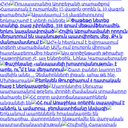
ՀԿԿ
Ռուսաստանից Ադրբեջանի տարածքով
Հայաստան է ուղարկվել 15 վագոն ցորեն և 10 վագոն
քարածուխ
Ալյասկայում 5.6 մագնիտուդով
երկրաշարժ է տեղի ունեցել
Փաթեթը նետեց
տանիք, բայց չփրկվեց․ 318 գրամ մեթամֆետամին,
երկու կալանավորված
Հովիկ Աբրահամյանի որդուն
մեղադրում են սպանություն պատվիրելու մեջ․ ՔԿ-ն
մանրամասնում է
ԱՀԿ-ն հետևում է Եվրոպայում
տզերի տարածմանը ԱՄՆ-ում բուրբոն վիրուսի
հայտնաբերումից հետո
Այս գործընթացի թիրախը
Կաթողիկոսը չէ, այլ Եկեղեցին․ Նինա Կարապետյանց
Փաշինյանը «անսպասելի խոստովանություն» է
արել․ ու՞մ է նա մեղադրում
Շատ բաներ կարող էի
ավելին անել… Չեմպիոնների լիգան, ահա թե ինչ.
Մխիթարյան
Բեյոնսեն Թուրքիայում 4 դատական
հայց է ներկայացրել
Մարոկկոյից Սեուտա
պարապլանով թռչելու փորձի ժամանակ տղամարդը
մահացել է
ՀՀ բոլոր ավտոճանապարհներն
անցանելի են
ՀՀ-ում Առաջիկա օրերին սպասվում է
անձրև և ամպրոպ․ ջերմաստիճանը կնվազի
Երևանում պարեկներն իրականացրել են
օպերացիա․ վարորդները ենթարկվել են վարչական
պատասխանատվության
Հուլիսին Հայաստան