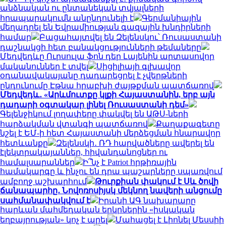
անձնական ու ընտանեկան տվյալների
հրապարակումն անընդունելի է
Գերմանիային
մեղադրել են Եվրամիության գազային խնդիրների
համար
Բացահայտվել են Զելենսկու՝ Ռուսաստանի
դաշնակցի հետ բանակցությունների թեմաները
Մեդվեդևը Ուրսուլա ֆոն դեր Լայենին արտասովոր
մականուններ է տվել
Սիցիլիայի գլխավոր
օդանավակայանը դադարեցրել է չվերթների
ընդունումը Էթնա հրաբխի ժայթքման պատճառով
Մեդվեդև․ «Արևմուտքը կլքի Հայաստանին, երբ այն
դադարի օգտակար լինել Ռուսաստանի դեմ»
Գելենջիկում լողափերը փակվել են ԱԹՍ-ների
հարձակման վտանգի պատճառով
Քաղաքագետը
նշել է ԵՄ-ի հետ Հայաստանի մերձեցման հնարավոր
հետևանքը
Զելենսկի․ ՌԴ հարվածները ավերել են
էլեկտրակայաններ, հիվանդանոցներ ու
համալսարաններ
Ի՞նչ է Patriot հրթիռային
համակարգը և ինչու են դրա պաշարները սպառվում
ամբողջ աշխարհում
Թուրքիան փակում է Սև ծովի
ճանապարհը․ Նովոռոսիյսկ մեկնող նավերի անցումը
սահմանափակվում է
Իրանի ԱԳ նախարարը
հարևան մահմեդական երկրներին «իսկական
եղբայրության» կոչ է արել
Մահացել է Լիոնել Մեսսիի