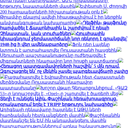
կտա դեպի Նախիջևան»․ ԱՄՆ դիվանագետը՝
երթուղու նպատակների մասին
Եփեսոսի Ս. Ժողովի
200 հայրապետների հիշատակության օրն է
Թրամփը գնալով ավելի հիասթափվում է իր ներքին
անվտանգության նախարարից
«Դելֆին» թայֆունը
հարվածել է Ճապոնիային և շարժվում է դեպի
Չինաստան․ կան տուժածներ
Հյուսիսային
կիսագնդում ջերմաստիճանի նոր ռեկորդ է գրանցվել՝
1940-ից ի վեր ամենաբարձրը
Ֆոն դեր Լայենը
կտրուկ է արտահայտվել Ռուսաստանի հասցեին
Սեուտայի ​​պաշտպանությունը ուժեղացվել է
միգրանտների հնարավոր նոր հոսքի պատճառով
Հեռացող պատգամավորների հաշվին՝ 5 մլն դրամ.
Զգուշացրել են՝ ոչ մեկին չասել պարգեւավճարի չափը
Բացահայտվել է Եվրամիության հետ Հայաստանի
մերձեցմանը Ռուսաստանի հնարավոր
պատասխանը
Խոշոր վթար Գեղարքունիքում․ «ԳԱԶ
53»-ը կողաշրջվել է, «Opel»-ը շպրտվել է ծառերի մեջ
Տեղի է ունեցել Ալիև-Փաշինյան հեռախոսազրույց․
օրակարգում եղել է TRIPP երթուղու նախագիծը
Ադիգեայի ղեկավարը հայտնել է ԱԹՍ-ների
հարձակման հետևանքների մասին
Փաշինյանին
մատնանշել են ԵՄ-ին անդամակցելու մասին
հայտարարություններում առկա հակասությունը