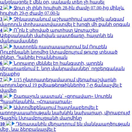
անցկացրել է մեկ օր, սակայն տեղ չի հասել
2
Ջուր չի լինի հուլիսի 28-ին ժամը 07.00-ից մինչև
հուլիսի 29-ը ժամը 07.00-ն
3
Չինաստանում աշխարհում առաջին անգամ
մարդուն փոխպատվաստվել է խոզի մի քանի օրգան
4
Ո՞րն է սիրված արտիստ Արտաշես
Ալեքսանյանի մահվան պատճառը. հայտնի են
մանրամասներ
5
Խստորեն դատապարտում եմ Ռուբեն
Ռուբինյանի կողմից Ստամբուլում թուրք տեսած
լինելը. Դանիել Իոաննիսյան
6
Նորայրը մեկնել էր հանգստի, արդեն
վերադառնում է. նոր մանրամասներ՝ ողբերգական
դեպքից
7
1/15 ընտրատեղամասում վերահաշվարկի
արդյունքում 19 քվեաթերթիկներից 7-ը ճանաչվել է
վավեր
8
Շառաչուն ապտակ՝ «զորավար» Սուրեն
Պապիկյանին․ «Հրապարակ»
9
Ավտոմեքենայում հայտնաբերվել է
առողջապահության նախկին նախարար, վիրաբույժ
Գագիկ Ստամբուլցյանի մարմինը
10
Դերասանին մեղադրում են մանկապղծության
մեջ․ նա ձերբակալվել է