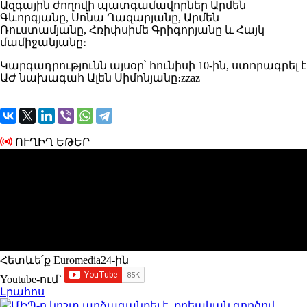
Ազգային ժողովի պատգամավորներ Արմեն
Գևորգյանը, Սոնա Ղազարյանը, Արմեն
Ռուստամյանը, Հռիփսիմե Գրիգորյանը և Հայկ
մամիջանյանը։
Կարգադրությունն այսօր՝ հունիսի 10-ին, ստորագրել է
ԱԺ նախագահ Ալեն Սիմոնյանը։zzaz
ՈՒՂԻՂ ԵԹԵՐ
Հետևե՛ք Euromedia24-ին
Youtube-ում`
Լրահոս
ՄԻՊ-ը կոշտ արձագանքել է․ քրեական գործով