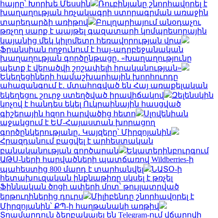
հայրը՝ Խորխե Մեսսին
Ռուբինյանը շնորհավորել է
խաղաղության հռչակագրի ստորագրման առաջին
տարեդարձի առիթով
Բուլղարիայում անօդաչու
թռչող սարք է պայթել գազատարի կոմպրեսորային
կայանից մեկ կիլոմետր հեռավորության վրա
Ֆրանսիան ողջունում է հայ-ադրբեջանական
խաղաղության գործընթացը․ «Խաղաղությունը
պետք է վերածվի շոշափելի իրականության»
Եկեղեցիների համաշխարհային խորհուրդը
ահազանգում է․ մտահոգված են Հայ առաքելական
եկեղեցու շուրջ ստեղծված իրավիճակով
Զելենսկին
կոչով է հանդես եկել Ուկրաինային հասցված
գիշերային հզոր հարվածից հետո
Սլովենիան
աջակցում է ԵՄ-Հայաստան խորացող
գործընկերությանը․ Կայզերը՝ Միրզոյանին
Հրազդանում բացվել է արհեստական
բանականության գործարան
Եկատերինբուրգում
ԱԹՍ-ների հարվածների պատճառով Wildberries-ի
պահեստից 800 մարդ է տարհանվել
ՆԱՏՕ-ի
հետախուզական ինքնաթիռը սկսել է թռչել
Ֆիննական ծոցի ափերի մոտ՝ թույլատրված
երթուղիներից դուրս
Միլիբենդը շնորհավորել է
Միրզոյանին՝ ՔՊ-ի հաղթանակի առթիվ
Տղամարդուն ձերբակալել են Telegram-ում վճարովի