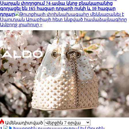
Սարյան փողոցում 74-ամյա կնոջ բնակարանից
գողացել են 165 հազար դոլարի ոսկի և 10 հազար
դոլար
Թուրքիայի փոխնախագահը մեկնաբանել է
Սաուդյան Արաբիայի հետ կնքված համաձայնագիրը
Ամբողջ լրահոսը »
Ամենադիտված
1
Խստորեն դատապարտում եմ Ռուբեն