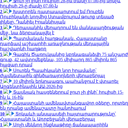
1
Ջուր չի լինի հուլիսի 28-ին ժամը 07.00-ից մինչև
հուլիսի 29-ը ժամը 07.00-ն
2
Խստորեն դատապարտում եմ Ռուբեն
Ռուբինյանի կողմից Ստամբուլում թուրք տեսած
լինելը. Դանիել Իոաննիսյան
3
Դերասանին մեղադրում են մանկապղծության
մեջ․ նա ձերբակալվել է
4
Պատմական հաղթանակ․ Հայաստանը
դարձավ աշխարհի առաջնության մեդալային
հաշվարկի հաղթող
5
Գագիկ Ծառուկյանից կբռնագանձվի 75 անշարժ
գույք, 42 ավտոմեքենա, 105 միլիարդ 865 միլիոն 865
հազար դրամ
6
Սուրեն Պապիկյանի նոր հրամանը՝
ժամկետային զինծառայողների վերաբերյալ
7
10 միլիոն երկրպագու պահանջում է վտարել
Արգենտինային ԱԱ-2026-ից
8
Տասնյակ հասցեներում ջուր չի լինի՝ հուլիսի 15-
ին և 16-ին
9
Հայաստանի ամենավտանգավոր օձերը. որտեղ
են դրանք ամենաշատը հանդիպում
10
Տոկաևի անսպասելի հայտարարությունը՝
Հայաստանի և Ադրբեջանի վերաբերյալ
1
Սոչի մեկնող ինքնաթիռը ճանապարհին