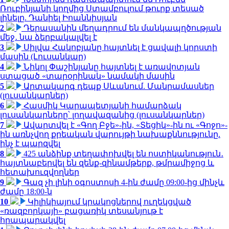
Ռուբինյանի կողմից Ստամբուլում թուրք տեսած
լինելը. Դանիել Իոաննիսյան
2
Դերասանին մեղադրում են մանկապղծության
մեջ․ նա ձերբակալվել է
3
Սիլվա Հակոբյանը հայտնել է ցավալի կորստի
մասին (Լուսանկար)
4
Նիկոլ Փաշինյանը հայտնել է առավոտյան
ստացած «տարօրինակ» նամակի մասին
5
Արտակարգ դեպք Սևանում. Մանրամասներ
(լուսանկարներ)
6
Հասմիկ Կարապետյանի համարձակ
լուսանկարները՝ լողավազանից (լուսանկարներ)
7
Ավարտվել է «Գող Բջե»-ին, «Տեցիկ»-ին ու «Գոջո»-
ին առնչվող քրեական վարույթի նախաքննությունը.
ինչ է պարզվել
8
425 անձինք տեղափոխվել են ոստիկանություն․
հայտնաբերվել են զենք-զինամթերք, թմրամիջոց և
հետախուզվողներ
9
Գազ չի լինի օգոստոսի 4-ին ժամը 09:00-ից մինչև
ժամը 18:00-ն
10
Կիլիկիայում կրակոցներով ուղեկցված
«ռազբորկայի» բացառիկ տեսանյութ է
հրապարակվել