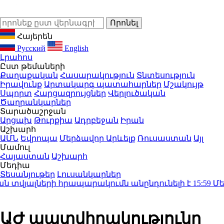
Հայերեն
Русский
English
Լրահոս
Ըստ թեմաների
Քաղաքական
Հասարակություն
Տնտեսություն
Իրավունք
Արտակարգ պատահարներ
Մշակույթ
Սպորտ
Հարցազրույցներ
Վերլուծական
Ծաղրանկարներ
Տարածաշրջան
Արցախ
Թուրքիա
Ադրբեջան
Իրան
Աշխարհ
ԱՄՆ
Եվրոպա
Մերձավոր Արևելք
Ռուսաստան
Այլ
Մամուլ
Հայաստան
Աշխարհ
Մեդիա
Տեսանյութեր
Լուսանկարներ
վյալների հրապարակումն անընդունելի է
15:59
Մեդվե
ԱԺ պատվիրակությունը