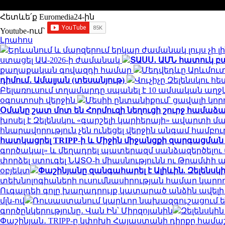
Հետևե՛ք Euromedia24-ին
Youtube-ում`
Լրահոս
Երևանում և մարզերում երկար ժամանակ լույս չի լի
ստացել ԱԱ-2026-ի ժամանակ
ՏԱՍՍ․ ԱՄՆ հատուկ բա
քաղաքական գովազդի համար
Մեդվեդևը Արևմուտ
դիմում․ Ամալյան (տեսանյութ)
Վուչիչը Զելենսկու 
Բելառուսում տղամարդը սպանել է 10 ամսական աղ
օգոստոսի վերջին
Մեսիի ընտանիքում՝ ցավալի կո
Օմանը շատ մոտ են Հորմուզի նեղուցի շուրջ համաձա
խոսել է Զելենսկու «գարշելի կարիերայի» ավարտի մ
հնարավորություն չեն ունեցել վերջին անգամ համբ
հատկացրել TRIPP-ի և Միջին միջանցքի զարգացմա
գործակալ» և մեղադրել պատերազմ սանձազերծելու
փորձել ստուգել ՆԱՏՕ-ի միասնությունն ու Թրամփի 
օբյեկտ
Փաշինյանը զանգահարել է Ալիևին. Զելենսկ
տեխնոլոգիաների ուսումնասիրության համար կարող 
Ուգալդեի գոլը խաղադրույք կատարած անձին ավելի քան
մլն-ով
Ռուսաստանում կարևոր նախազգուշացում են
գործընկերությունը․ Վան Ին՝ Միրզոյանին
Զելենսկի
Փաշինյան․ TRIPP-ը կփոխի Հայաստանի դիրքը համա