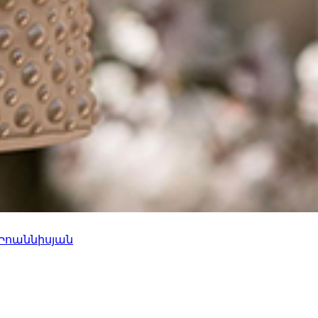
 Իոաննիսյան