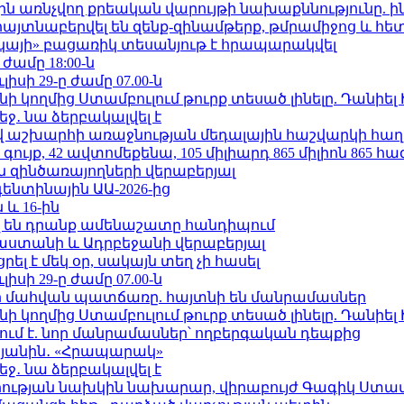
ո»-ին առնչվող քրեական վարույթի նախաքննությունը. ի
 հայտնաբերվել են զենք-զինամթերք, թմրամիջոց և հ
րկայի» բացառիկ տեսանյութ է հրապարակվել
 ժամը 18:00-ն
ւլիսի 29-ը ժամը 07.00-ն
 կողմից Ստամբուլում թուրք տեսած լինելը. Դանիել
ջ․ նա ձերբակալվել է
աշխարհի առաջնության մեդալային հաշվարկի հաղ
ւյք, 42 ավտոմեքենա, 105 միլիարդ 865 միլիոն 865 հ
 զինծառայողների վերաբերյալ
ենտինային ԱԱ-2026-ից
 և 16-ին
 են դրանք ամենաշատը հանդիպում
աստանի և Ադրբեջանի վերաբերյալ
լ է մեկ օր, սակայն տեղ չի հասել
ւլիսի 29-ը ժամը 07.00-ն
նի մահվան պատճառը. հայտնի են մանրամասներ
 կողմից Ստամբուլում թուրք տեսած լինելը. Դանիել
ում է. նոր մանրամասներ՝ ողբերգական դեպքից
կյանին․ «Հրապարակ»
ջ․ նա ձերբակալվել է
ության նախկին նախարար, վիրաբույժ Գագիկ Ստամ