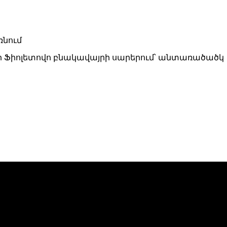
 որ Ֆիոլետովո բնակավայրի սարերում՝ անտառածածկ