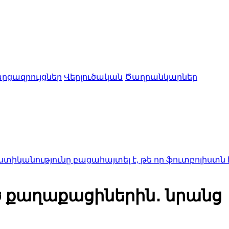
րցազրույցներ
Վերլուծական
Ծաղրանկարներ
յունը բացահայտել է, թե որ ֆուտբոլիստն է ամենա
ծ քաղաքացիներին․ նրանց