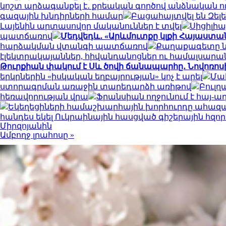
կոշտ արձագանքել է․ քրեական գործով անձնական ո
գազային խնդիրների համար
Բացահայտվել են Զել
Լայենին արտասովոր մականուններ է տվել
Սիցիլիա
պատճառով
Մեդվեդև․ «Արևմուտքը կլքի Հայաստան
հարձակման վտանգի պատճառով
Քաղաքագետը նշ
էլեկտրակայաններ, հիվանդանոցներ ու համալսարա
Թուրքիան փակում է Սև ծովի ճանապարհը․ Նովոռոս
երկրներին «իսկական եղբայրության» կոչ է արել
Մահ
ստորագրման առաջին տարեդարձի առիթով
Բուլղ
հեռավորության վրա
Ֆրանսիան ողջունում է հայ-
Եկեղեցիների համաշխարհային խորհուրդը ահազան
հանդես եկել Ուկրաինային հասցված գիշերային հզո
Միրզոյանին
Ամբողջ լրահոսը »