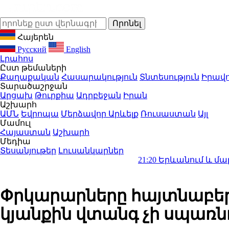
Հայերեն
Русский
English
Լրահոս
Ըստ թեմաների
Քաղաքական
Հասարակություն
Տնտեսություն
Իրավո
Տարածաշրջան
Արցախ
Թուրքիա
Ադրբեջան
Իրան
Աշխարհ
ԱՄՆ
Եվրոպա
Մերձավոր Արևելք
Ռուսաստան
Այլ
Մամուլ
Հայաստան
Աշխարհ
Մեդիա
Տեսանյութեր
Լուսանկարներ
21:20
Երևանում և մարզերում երկա
Փրկարարները հայտնաբեր
կյանքին վտանգ չի սպառն