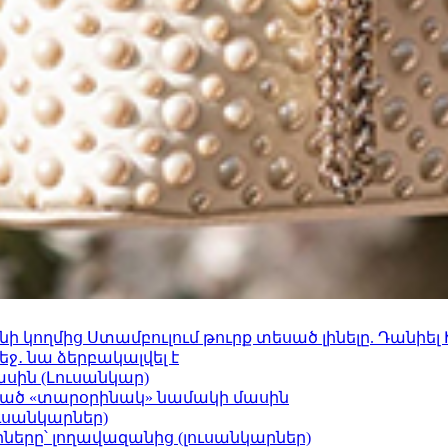
 կողմից Ստամբուլում թուրք տեսած լինելը. Դանիել
ջ․ նա ձերբակալվել է
ասին (Լուսանկար)
ացած «տարօրինակ» նամակի մասին
ւսանկարներ)
երը՝ լողավազանից (լուսանկարներ)