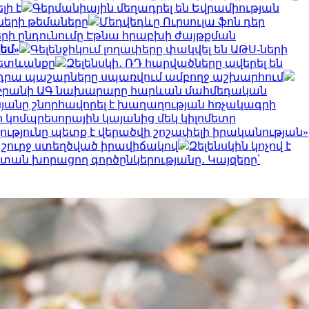
լի է
Գերմանիային մեղադրել են Եվրամիության
ների թեմաները
Մեդվեդևը Ուրսուլա ֆոն դեր
երի ընդունումը Էթնա հրաբխի ժայթքման
եմ»
Գելենջիկում լողափերը փակվել են ԱԹՍ-ների
հետևանքը
Զելենսկի․ ՌԴ հարվածները ավերել են
ւ են դրա պաշարները սպառվում ամբողջ աշխարհում
Իրանի ԱԳ նախարարը հարևան մահմեդական
նյանը շնորհավորել է խաղաղության հռչակագրի
 կոմպրեսորային կայանից մեկ կիլոմետր
ւթյունը պետք է վերածվի շոշափելի իրականության»
 շուրջ ստեղծված իրավիճակով
Զելենսկին կոչով է
ստան խորացող գործընկերությանը․ Կայզերը՝