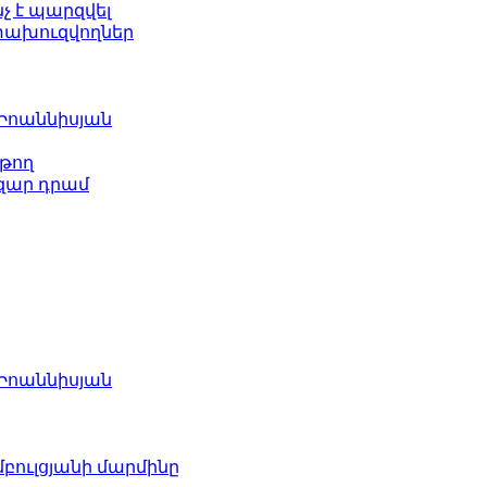
նչ է պարզվել
ետախուզվողներ
 Իոաննիսյան
թող
ազար դրամ
 Իոաննիսյան
բուլցյանի մարմինը