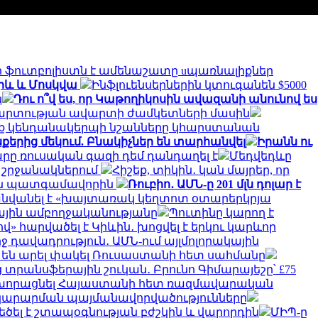
որ ֆուտբոլիստն է ամենաշատը uպառնալիքներ
Կիև և Մոսկվա
Ինֆլուենսերներին կտուգանեն $5000
ն
Դու ո՞վ ես, որ Կաթողիկոսին ավազանի անունով ես
կամարտության ավարտի ժամկետների մասին
երեք կենդանակերպի նշանները կհարստանան
քերից մեկում. Բնակիչներ են տարհանվել
Իրանն ու
րը ռուսական գազի դեմ դանդաղել է
Մեդվեդևը
 շրջանակներում
Հիշեք, տիկին․ կան մայրեր, որ
ական պատգամավորին
Ռուբիո․ ԱՄՆ-ը 201 մլն դոլար է
նվանել է «խայտառակ կեղտոտ օտարերկրյա
ային ամբողջականությանը
Պուտինը կարող է
 հարվածել է Կիևին․ խոցվել է երկու կարևոր
րջ դավադրություն․ ԱՄՆ-ում այլմոլորակային
չ են արել փակել Ռուսաստանի հետ սահմանը
 տրանսֆերային շուկան․ Բրունո Գիմարայեշը՝ £75
խորացնել Հայաստանի հետ ռազմավարական
ատակարարման պայմանավորվածությունները
ծել է շտապօգնության բժշկին և վարորդին
ՄԻՊ-ը