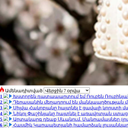
Ամենադիտված
1
Խստորեն դատապարտում եմ Ռուբեն Ռուբինյանի
2
Դերասանին մեղադրում են մանկապղծության մե
3
Սիլվա Հակոբյանը հայտնել է ցավալի կորստի մ
4
Նիկոլ Փաշինյանը հայտնել է առավոտյան ստ
5
Արտակարգ դեպք Սևանում. Մանրամասներ (լո
6
Հասմիկ Կարապետյանի համարձակ լուսանկարն