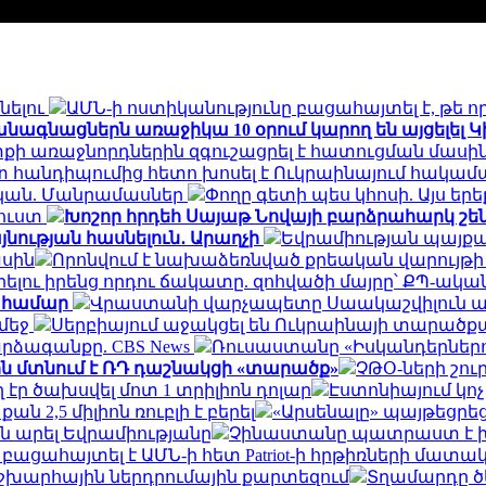
նելու
ԱՄՆ-ի ոստիկանությունը բացահայտել է, թե 
նագնացներն առաջիկա 10 օրում կարող են այցելել 
քի առաջնորդներին զգուշացրել է հատուցման մասի
հետ հանդիպումից հետո խոսել է Ուկրաինայում հա
ջկան. Մանրամասներ
Փողը գետի պես կհոսի. Այս 
րուստ
Խոշոր հրդեհ Սայաթ Նովայի բարձրահարկ շեն
յնության հասնելուն․ Արաղչի
Եվրամիության պայքա
ասին
Որոնվում է նախաձեռնված քրեական վարույթի
ուրելու իրենց որդու ճակատը. զոհվածի մայրը՝ ՔՊ-
ն համար
Վրաստանի վարչապետը Սաակաշվիլուն ա
 մեջ
Սերբիայում աջակցել են Ուկրաինայի տարածք
արձագանքը. CBS News
Ռուսաստանը «Իսկանդերներով»
ին մտնում է ՌԴ դաշնակցի «տարածք»
ՉԹՕ-ների շու
էր ծախսվել մոտ 1 տրիլիոն դոլար
Էստոնիայում կո
 2,5 միլիոն ռուբլի է բերել
«Արսենալը» պայթեցրեց
 արել Եվրամիությանը
Չինաստանը պատրաստ է 
ն բացահայտել է ԱՄՆ-ի հետ Patriot-ի հրթիռների մ
շխարհային ներդրումային քարտեզում
Տղամարդը ծե