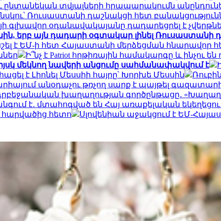
ւ ընտանեկան տվյալների հրապարակումն անընդունե
ենսկու՝ Ռուսաստանի դաշնակցի հետ բանակցություն
յի գլխավոր օդանավակայանը դադարեցրել է չվերթն
ին, երբ այն դադարի օգտակար լինել Ռուսաստանի դ
ել է ԵՄ-ի հետ Հայաստանի մերձեցման հնարավոր 
ններ
Ի՞նչ է Patriot հրթիռային համակարգը և ինչո
իյսկ մեկնող նավերի անցումը սահմանափակվում է
ացել է Լիոնել Մեսսիի հայրը՝ Խորխե Մեսսին
Ռուբի
արիայում անօդաչու թռչող սարք է պայթել գազատարի
ադրբեջանական խաղաղության գործընթացը․ «Խաղաղո
գում է․ մտահոգված են Հայ առաքելական եկեղեցու
ր հարվածից հետո
Սլովենիան աջակցում է ԵՄ-Հայա