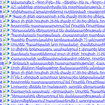
7
Ավարտվել է «Գող Բջե»-ին, «Տեցիկ»-ին ու «Գոջ
8
425 անձինք տեղափոխվել են ոստիկանություն․
9
Կիլիկիայում կրակոցներով ուղեկցված «ռազբո
10
Գազ չի լինի օգոստոսի 4-ին ժամը 09:00-ից մինչև
1
Ջուր չի լինի հուլիսի 28-ին ժամը 07.00-ից մինչև հո
2
Խստորեն դատապարտում եմ Ռուբեն Ռուբինյանի
3
Դերասանին մեղադրում են մանկապղծության մե
4
Պատմական հաղթանակ․ Հայաստանը դարձավ 
5
Գագիկ Ծառուկյանից կբռնագանձվի 75 անշարժ գո
6
Սուրեն Պապիկյանի նոր հրամանը՝ ժամկետային
7
10 միլիոն երկրպագու պահանջում է վտարել Արգ
8
Տասնյակ հասցեներում ջուր չի լինի՝ հուլիսի 15-ին
9
Հայաստանի ամենավտանգավոր օձերը. որտեղ
10
Տոկաևի անսպասելի հայտարարությունը՝ Հայ
1
Սոչի մեկնող ինքնաթիռը ճանապարհին անցկացրե
2
Ջուր չի լինի հուլիսի 28-ին ժամը 07.00-ից մինչև հո
3
Ո՞րն է սիրված արտիստ Արտաշես Ալեքսանյա
4
Խստորեն դատապարտում եմ Ռուբեն Ռուբինյանի
5
Նորայրը մեկնել էր հանգստի, արդեն վերադառն
6
Շառաչուն ապտակ՝ «զորավար» Սուրեն Պապի
7
Դերասանին մեղադրում են մանկապղծության մե
8
Ավտոմեքենայում հայտնաբերվել է առողջապահ