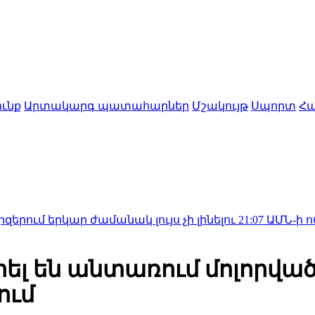
ւնք
Արտակարգ պատահարներ
Մշակույթ
Սպորտ
Հա
ր ժամանակ լույս չի լինելու
21:07
ԱՄՆ-ի ոստիկանութ
ել են անտառում մոլորվա
ում