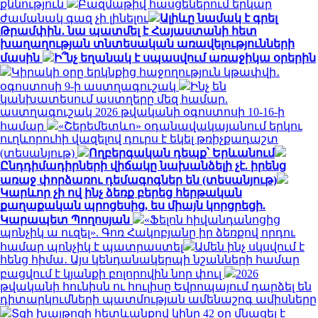
քննություն
Բազմաթիվ հասցեներում երկար
ժամանակ գազ չի լինելու
Ալիևը նամակ է գրել
Թրամփին․ նա պատմել է Հայաստանի հետ
խաղաղության տնտեսական առավելությունների
մասին
Ի՞նչ եղանակ է սպասվում առաջիկա օրերին
Կիրակի օրը երկնքից հաջողություն կթափվի․
օգոստոսի 9-ի աստղագուշակ
Ինչ են
կանխատեսում աստղերը մեզ համար.
աստղագուշակ 2026 թվականի օգոստոսի 10-16-ի
համար
«Շերեմետևո» օդանավակայանում երկու
ուղևորուհի վազելով դուրս է եկել թռիչքադաշտ
(տեսանյութ)
Ողբերգական դեպք՝ Երևանում
Ընդդիմադիրների վիճակը նախանձելի չէ. իրենց
առաջ փորձառու դեմագոգներ են (տեսանյութ)
Կարևոր չի ով ինչ ձեռք բերեց հերթական
քաղաքական պրոցեսից, ես միայն կորցրեցի.
Կարապետ Պողոսյան
«Ֆելոն հիվանդանոցից
պոնչիկ ա ուզել». Գոռ Հակոբյանը իր ձեռքով որդու
համար պոնչիկ է պատրաստել
Ամեն ինչ սկսվում է
հենց հիմա․ Այս կենդանակերպի նշանների համար
բացվում է կյանքի բոլորովին նոր փուլ
2026
թվականի հունիսն ու հուլիսը Եվրոպայում դարձել են
դիտարկումների պատմության ամենաշոգ ամիսները
Տզի խայթոցի հետևանքով կինը 42 օր մնացել է