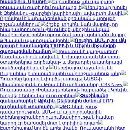
հասնելուն․ Արաղչի
Եվրամիության պայքարը
ռուսական գազի դեմ դանդաղել է
Մեդվեդևը խոսել
է Զելենսկու «գարշելի կարիերայի» ավարտի մասին
Որոնվում է նախաձեռնված քրեական վարույթի
շրջանակներում
Հիշեք, տիկին․ կան մայրեր, որ
հնարավորություն չեն ունեցել վերջին անգամ
համբուրելու իրենց որդու ճակատը. զոհվածի մայրը՝
ՔՊ-ական պատգամավորին
Ռուբիո․ ԱՄՆ-ը 201 մլն
դոլար է հատկացրել TRIPP-ի և Միջին միջանցքի
զարգացման համար
Վրաստանի վարչապետը
Սաակաշվիլուն անվանել է «խայտառակ կեղտոտ
օտարերկրյա գործակալ» և մեղադրել պատերազմ
սանձազերծելու մեջ
Սերբիայում աջակցել են
Ուկրաինայի տարածքային ամբողջականությանը
Պուտինը կարող է փորձել ստուգել ՆԱՏՕ-ի
միասնությունն ու Թրամփի արձագանքը. CBS News
Ռուսաստանը «Իսկանդերներով» հարվածել է Կիևին․
խոցվել է երկու կարևոր օբյեկտ
Փաշինյանը
զանգահարել է Ալիևին. Զելենսկին մտնում է ՌԴ
դաշնակցի «տարածք»
ՉԹՕ-ների շուրջ
դավադրություն․ ԱՄՆ-ում այլմոլորակային
տեխնոլոգիաների ուսումնասիրության համար
կարող էր ծախսվել մոտ 1 տրիլիոն դոլար
Էստոնիայում կոչ են արել փակել Ռուսաստանի հետ