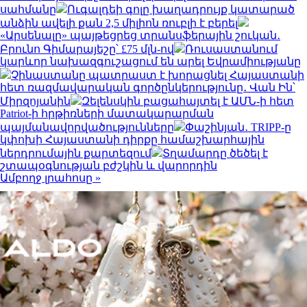
սահմանը
Ուգալդեի գոլը խաղադրույք կատարած
անձին ավելի քան 2,5 միլիոն ռուբլի է բերել
«Արսենալը» պայթեցրեց տրանսֆերային շուկան․
Բրունո Գիմարայեշը՝ £75 մլն-ով
Ռուսաստանում
կարևոր նախազգուշացում են արել Եվրամիությանը
Չինաստանը պատրաստ է խորացնել Հայաստանի
հետ ռազմավարական գործընկերությունը․ Վան Ին՝
Միրզոյանին
Զելենսկին բացահայտել է ԱՄՆ-ի հետ
Patriot-ի հրթիռների մատակարարման
պայմանավորվածությունները
Փաշինյան․ TRIPP-ը
կփոխի Հայաստանի դիրքը համաշխարհային
ներդրումային քարտեզում
Տղամարդը ծեծել է
շտապօգնության բժշկին և վարորդին
Ամբողջ լրահոսը »