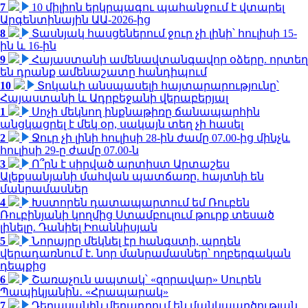
7
10 միլիոն երկրպագու պահանջում է վտարել
Արգենտինային ԱԱ-2026-ից
8
Տասնյակ հասցեներում ջուր չի լինի՝ հուլիսի 15-
ին և 16-ին
9
Հայաստանի ամենավտանգավոր օձերը. որտեղ
են դրանք ամենաշատը հանդիպում
10
Տոկաևի անսպասելի հայտարարությունը՝
Հայաստանի և Ադրբեջանի վերաբերյալ
1
Սոչի մեկնող ինքնաթիռը ճանապարհին
անցկացրել է մեկ օր, սակայն տեղ չի հասել
2
Ջուր չի լինի հուլիսի 28-ին ժամը 07.00-ից մինչև
հուլիսի 29-ը ժամը 07.00-ն
3
Ո՞րն է սիրված արտիստ Արտաշես
Ալեքսանյանի մահվան պատճառը. հայտնի են
մանրամասներ
4
Խստորեն դատապարտում եմ Ռուբեն
Ռուբինյանի կողմից Ստամբուլում թուրք տեսած
լինելը. Դանիել Իոաննիսյան
5
Նորայրը մեկնել էր հանգստի, արդեն
վերադառնում է. նոր մանրամասներ՝ ողբերգական
դեպքից
6
Շառաչուն ապտակ՝ «զորավար» Սուրեն
Պապիկյանին․ «Հրապարակ»
7
Դերասանին մեղադրում են մանկապղծության