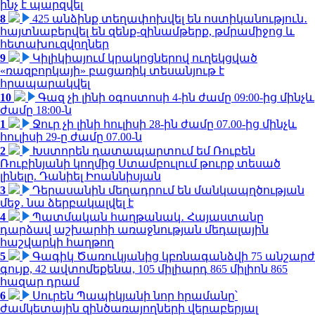
ինչ է պարզվել
8
425 անձինք տեղափոխվել են ոստիկանություն․
հայտնաբերվել են զենք-զինամթերք, թմրամիջոց և
հետախուզվողներ
9
Կիլիկիայում կրակոցներով ուղեկցված
«ռազբորկայի» բացառիկ տեսանյութ է
հրապարակվել
10
Գազ չի լինի օգոստոսի 4-ին ժամը 09:00-ից մինչև
ժամը 18:00-ն
1
Ջուր չի լինի հուլիսի 28-ին ժամը 07.00-ից մինչև
հուլիսի 29-ը ժամը 07.00-ն
2
Խստորեն դատապարտում եմ Ռուբեն
Ռուբինյանի կողմից Ստամբուլում թուրք տեսած
լինելը. Դանիել Իոաննիսյան
3
Դերասանին մեղադրում են մանկապղծության
մեջ․ նա ձերբակալվել է
4
Պատմական հաղթանակ․ Հայաստանը
դարձավ աշխարհի առաջնության մեդալային
հաշվարկի հաղթող
5
Գագիկ Ծառուկյանից կբռնագանձվի 75 անշարժ
գույք, 42 ավտոմեքենա, 105 միլիարդ 865 միլիոն 865
հազար դրամ
6
Սուրեն Պապիկյանի նոր հրամանը՝
ժամկետային զինծառայողների վերաբերյալ