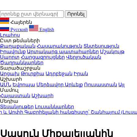
Հայերեն
Русский
English
Լրահոս
Ըստ թեմաների
Քաղաքական
Հասարակություն
Տնտեսություն
Իրավունք
Արտակարգ պատահարներ
Մշակույթ
Սպորտ
Հարցազրույցներ
Վերլուծական
Ծաղրանկարներ
Տարածաշրջան
Արցախ
Թուրքիա
Ադրբեջան
Իրան
Աշխարհ
ԱՄՆ
Եվրոպա
Մերձավոր Արևելք
Ռուսաստան
Այլ
Մամուլ
Հայաստան
Աշխարհ
Մեդիա
Տեսանյութեր
Լուսանկարներ
Արփի Գաբրիելյանի հանգիստը՝ Շանհայում (Լուսանկ
Սասուն Միքայելյանին