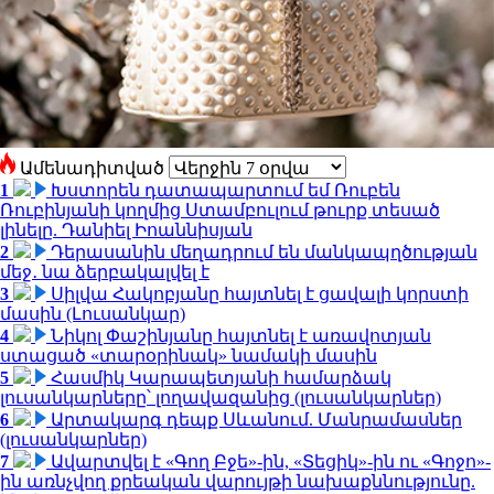
Ամենադիտված
1
Խստորեն դատապարտում եմ Ռուբեն
Ռուբինյանի կողմից Ստամբուլում թուրք տեսած
լինելը. Դանիել Իոաննիսյան
2
Դերասանին մեղադրում են մանկապղծության
մեջ․ նա ձերբակալվել է
3
Սիլվա Հակոբյանը հայտնել է ցավալի կորստի
մասին (Լուսանկար)
4
Նիկոլ Փաշինյանը հայտնել է առավոտյան
ստացած «տարօրինակ» նամակի մասին
5
Հասմիկ Կարապետյանի համարձակ
լուսանկարները՝ լողավազանից (լուսանկարներ)
6
Արտակարգ դեպք Սևանում. Մանրամասներ
(լուսանկարներ)
7
Ավարտվել է «Գող Բջե»-ին, «Տեցիկ»-ին ու «Գոջո»-
ին առնչվող քրեական վարույթի նախաքննությունը.