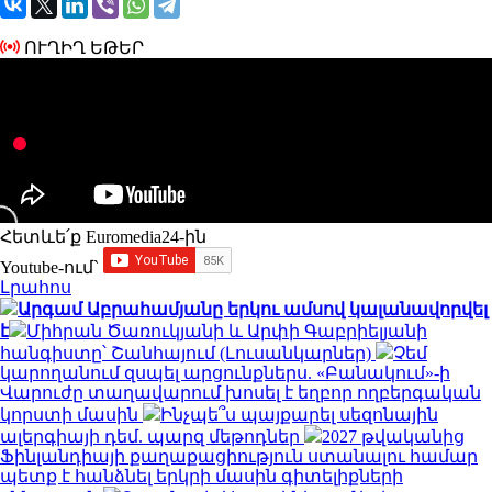
ՈՒՂԻՂ ԵԹԵՐ
Հետևե՛ք Euromedia24-ին
Youtube-ում`
Լրահոս
Արգամ Աբրահամյանը երկու ամսով կալանավորվել
է
Միհրան Ծառուկյանի և Արփի Գաբրիելյանի
հանգիստը՝ Շանհայում (Լուսանկարներ)
Չեմ
կարողանում զսպել արցունքներս. «Բանակում»-ի
Վարուժը տաղավարում խոսել է եղբոր ողբերգական
կորստի մասին
Ինչպե՞ս պայքարել սեզոնային
ալերգիայի դեմ. պարզ մեթոդներ
2027 թվականից
Ֆինլանդիայի քաղաքացիություն ստանալու համար
պետք է հանձնել երկրի մասին գիտելիքների