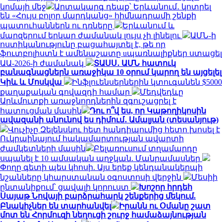
կոմայի մեջ
Արտակարգ դեպք՝ Երևանում․ կոտրել
են «Հույս բոլոր մարդկանց» հիմնադրամի շենքի
պատուհաններն ու դռները
Երևանում և
մարզերում երկար ժամանակ լույս չի լինելու
ԱՄՆ-ի
ոստիկանությունը բացահայտել է, թե որ
ֆուտբոլիստն է ամենաշատը uպառնալիքներ ստացել
ԱԱ-2026-ի ժամանակ
ՏԱՍՍ․ ԱՄՆ հատուկ
բանագնացներն առաջիկա 10 օրում կարող են այցելել
Կիև և Մոսկվա
Ինֆլուենսերներին կտուգանեն $5000
քաղաքական գովազդի համար
Մեդվեդևը
Արևմուտքի առաջնորդներին զգուշացրել է
հատուցման մասին
Դու ո՞վ ես, որ Կաթողիկոսին
ավազանի անունով ես դիմում․ Ամալյան (տեսանյութ)
Վուչիչը Զելենսկու հետ հանդիպումից հետո խոսել է
Ուկրաինայում հակամարտության ավարտի
ժամկետների մասին
Բելառուսում տղամարդը
սպանել է 10 ամսական աղջկան. Մանրամասներ
Փողը գետի պես կհոսի. Այս երեք կենդանակերպի
նշանները կհարստանան օգոստոսի վերջին
Մեսիի
ընտանիքում՝ ցավալի կորուստ
Խոշոր հրդեհ
Սայաթ Նովայի բարձրահարկ շենքերից մեկում.
Բնակիչներ են տարհանվել
Իրանն ու Օմանը շատ
մոտ են Հորմուզի նեղուցի շուրջ համաձայնության