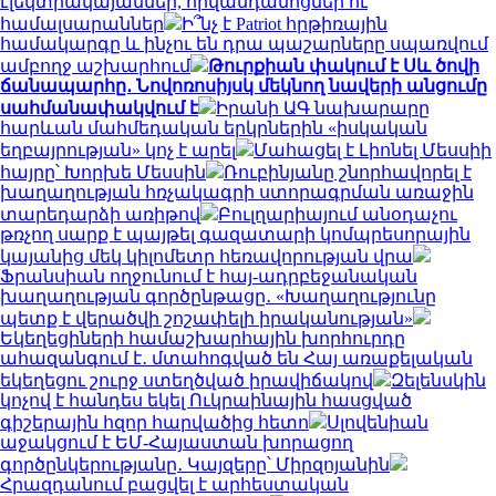
էլեկտրակայաններ, հիվանդանոցներ ու
համալսարաններ
Ի՞նչ է Patriot հրթիռային
համակարգը և ինչու են դրա պաշարները սպառվում
ամբողջ աշխարհում
Թուրքիան փակում է Սև ծովի
ճանապարհը․ Նովոռոսիյսկ մեկնող նավերի անցումը
սահմանափակվում է
Իրանի ԱԳ նախարարը
հարևան մահմեդական երկրներին «իսկական
եղբայրության» կոչ է արել
Մահացել է Լիոնել Մեսսիի
հայրը՝ Խորխե Մեսսին
Ռուբինյանը շնորհավորել է
խաղաղության հռչակագրի ստորագրման առաջին
տարեդարձի առիթով
Բուլղարիայում անօդաչու
թռչող սարք է պայթել գազատարի կոմպրեսորային
կայանից մեկ կիլոմետր հեռավորության վրա
Ֆրանսիան ողջունում է հայ-ադրբեջանական
խաղաղության գործընթացը․ «Խաղաղությունը
պետք է վերածվի շոշափելի իրականության»
Եկեղեցիների համաշխարհային խորհուրդը
ահազանգում է․ մտահոգված են Հայ առաքելական
եկեղեցու շուրջ ստեղծված իրավիճակով
Զելենսկին
կոչով է հանդես եկել Ուկրաինային հասցված
գիշերային հզոր հարվածից հետո
Սլովենիան
աջակցում է ԵՄ-Հայաստան խորացող
գործընկերությանը․ Կայզերը՝ Միրզոյանին
Հրազդանում բացվել է արհեստական