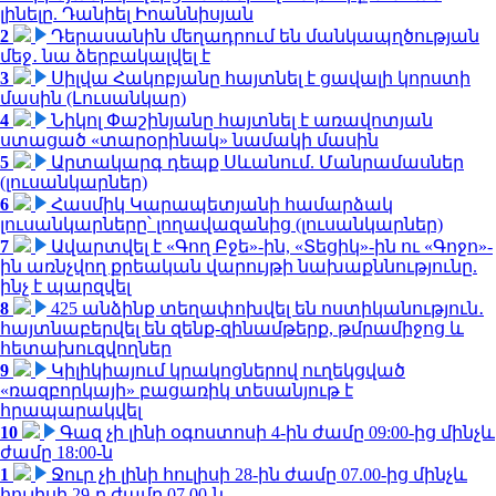
լինելը. Դանիել Իոաննիսյան
2
Դերասանին մեղադրում են մանկապղծության
մեջ․ նա ձերբակալվել է
3
Սիլվա Հակոբյանը հայտնել է ցավալի կորստի
մասին (Լուսանկար)
4
Նիկոլ Փաշինյանը հայտնել է առավոտյան
ստացած «տարօրինակ» նամակի մասին
5
Արտակարգ դեպք Սևանում. Մանրամասներ
(լուսանկարներ)
6
Հասմիկ Կարապետյանի համարձակ
լուսանկարները՝ լողավազանից (լուսանկարներ)
7
Ավարտվել է «Գող Բջե»-ին, «Տեցիկ»-ին ու «Գոջո»-
ին առնչվող քրեական վարույթի նախաքննությունը.
ինչ է պարզվել
8
425 անձինք տեղափոխվել են ոստիկանություն․
հայտնաբերվել են զենք-զինամթերք, թմրամիջոց և
հետախուզվողներ
9
Կիլիկիայում կրակոցներով ուղեկցված
«ռազբորկայի» բացառիկ տեսանյութ է
հրապարակվել
10
Գազ չի լինի օգոստոսի 4-ին ժամը 09:00-ից մինչև
ժամը 18:00-ն
1
Ջուր չի լինի հուլիսի 28-ին ժամը 07.00-ից մինչև
հուլիսի 29-ը ժամը 07.00-ն