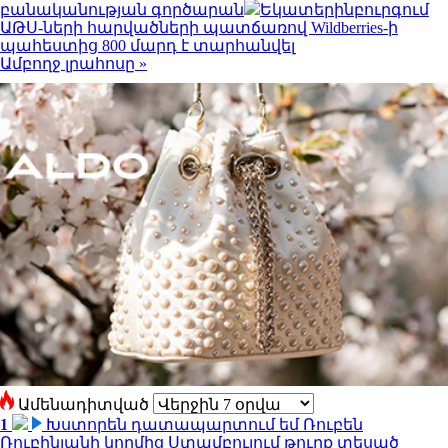
բանականության գործարան
Եկատերինբուրգում
ԱԹՍ-ների հարվածների պատճառով Wildberries-ի
պահեստից 800 մարդ է տարհանվել
Ամբողջ լրահոսը »
Ամենադիտված
1
Խստորեն դատապարտում եմ Ռուբեն
Ռուբինյանի կողմից Ստամբուլում թուրք տեսած