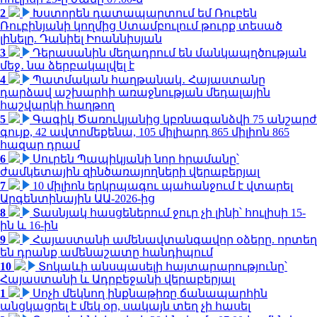
2
Խստորեն դատապարտում եմ Ռուբեն
Ռուբինյանի կողմից Ստամբուլում թուրք տեսած
լինելը. Դանիել Իոաննիսյան
3
Դերասանին մեղադրում են մանկապղծության
մեջ․ նա ձերբակալվել է
4
Պատմական հաղթանակ․ Հայաստանը
դարձավ աշխարհի առաջնության մեդալային
հաշվարկի հաղթող
5
Գագիկ Ծառուկյանից կբռնագանձվի 75 անշարժ
գույք, 42 ավտոմեքենա, 105 միլիարդ 865 միլիոն 865
հազար դրամ
6
Սուրեն Պապիկյանի նոր հրամանը՝
ժամկետային զինծառայողների վերաբերյալ
7
10 միլիոն երկրպագու պահանջում է վտարել
Արգենտինային ԱԱ-2026-ից
8
Տասնյակ հասցեներում ջուր չի լինի՝ հուլիսի 15-
ին և 16-ին
9
Հայաստանի ամենավտանգավոր օձերը. որտեղ
են դրանք ամենաշատը հանդիպում
10
Տոկաևի անսպասելի հայտարարությունը՝
Հայաստանի և Ադրբեջանի վերաբերյալ
1
Սոչի մեկնող ինքնաթիռը ճանապարհին
անցկացրել է մեկ օր, սակայն տեղ չի հասել