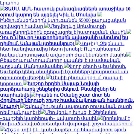
Լրահոս
ՏԱՍՍ․ ԱՄՆ հատուկ բանագնացներն առաջիկա 10
օրում կարող են այցելել Կիև և Մոսկվա
Ինֆլուենսերներին կտուգանեն $5000 քաղաքական
գովազդի համար
Մեդվեդևը Արևմուտքի
առաջնորդներին զգուշացրել է հատուցման մասին
Դու ո՞վ ես, որ Կաթողիկոսին ավազանի անունով ես
դիմում․ Ամալյան (տեսանյութ)
Վուչիչը Զելենսկու
հետ հանդիպումից հետո խոսել է Ուկրաինայում
հակամարտության ավարտի ժամկետների մասին
Բելառուսում տղամարդը սպանել է 10 ամսական
աղջկան. Մանրամասներ
Փողը գետի պես կհոսի.
Այս երեք կենդանակերպի նշանները կհարստանան
օգոստոսի վերջին
Մեսիի ընտանիքում՝ ցավալի
կորուստ
Խոշոր հրդեհ Սայաթ Նովայի
բարձրահարկ շենքերից մեկում. Բնակիչներ են
տարհանվել
Իրանն ու Օմանը շատ մոտ են
Հորմուզի նեղուցի շուրջ համաձայնության հասնելուն․
Արաղչի
Եվրամիության պայքարը ռուսական գազի
դեմ դանդաղել է
Մեդվեդևը խոսել է Զելենսկու
«գարշելի կարիերայի» ավարտի մասին
Որոնվում է
նախաձեռնված քրեական վարույթի շրջանակներում
Հիշեք, տիկին․ կան մայրեր, որ հնարավորություն