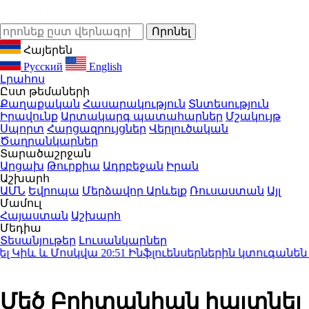
Հայերեն
Русский
English
Լրահոս
Ըստ թեմաների
Քաղաքական
Հասարակություն
Տնտեսություն
Իրավունք
Արտակարգ պատահարներ
Մշակույթ
Սպորտ
Հարցազրույցներ
Վերլուծական
Ծաղրանկարներ
Տարածաշրջան
Արցախ
Թուրքիա
Ադրբեջան
Իրան
Աշխարհ
ԱՄՆ
Եվրոպա
Մերձավոր Արևելք
Ռուսաստան
Այլ
Մամուլ
Հայաստան
Աշխարհ
Մեդիա
Տեսանյութեր
Լուսանկարներ
Կիև և Մոսկվա
20:51
Ինֆլուենսերներին կտուգանեն $
Մեծ Բրիտանիան հայտնել