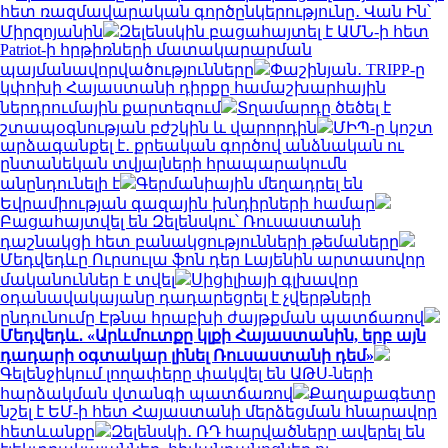
հետ ռազմավարական գործընկերությունը․ Վան Ին՝
Միրզոյանին
Զելենսկին բացահայտել է ԱՄՆ-ի հետ
Patriot-ի հրթիռների մատակարարման
պայմանավորվածությունները
Փաշինյան․ TRIPP-ը
կփոխի Հայաստանի դիրքը համաշխարհային
ներդրումային քարտեզում
Տղամարդը ծեծել է
շտապօգնության բժշկին և վարորդին
ՄԻՊ-ը կոշտ
արձագանքել է․ քրեական գործով անձնական ու
ընտանեկան տվյալների հրապարակումն
անընդունելի է
Գերմանիային մեղադրել են
Եվրամիության գազային խնդիրների համար
Բացահայտվել են Զելենսկու՝ Ռուսաստանի
դաշնակցի հետ բանակցությունների թեմաները
Մեդվեդևը Ուրսուլա ֆոն դեր Լայենին արտասովոր
մականուններ է տվել
Սիցիլիայի գլխավոր
օդանավակայանը դադարեցրել է չվերթների
ընդունումը Էթնա հրաբխի ժայթքման պատճառով
Մեդվեդև․ «Արևմուտքը կլքի Հայաստանին, երբ այն
դադարի օգտակար լինել Ռուսաստանի դեմ»
Գելենջիկում լողափերը փակվել են ԱԹՍ-ների
հարձակման վտանգի պատճառով
Քաղաքագետը
նշել է ԵՄ-ի հետ Հայաստանի մերձեցման հնարավոր
հետևանքը
Զելենսկի․ ՌԴ հարվածները ավերել են