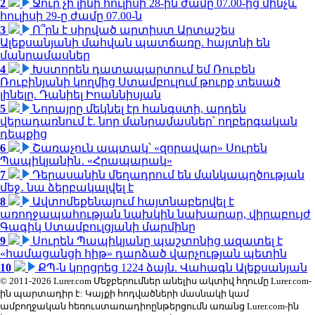
2
Ջուր չի լինի հուլիսի 28-ին ժամը 07.00-ից մինչև
հուլիսի 29-ը ժամը 07.00-ն
3
Ո՞րն է սիրված արտիստ Արտաշես
Ալեքսանյանի մահվան պատճառը. հայտնի են
մանրամասներ
4
Խստորեն դատապարտում եմ Ռուբեն
Ռուբինյանի կողմից Ստամբուլում թուրք տեսած
լինելը. Դանիել Իոաննիսյան
5
Նորայրը մեկնել էր հանգստի, արդեն
վերադառնում է. նոր մանրամասներ՝ ողբերգական
դեպքից
6
Շառաչուն ապտակ՝ «զորավար» Սուրեն
Պապիկյանին․ «Հրապարակ»
7
Դերասանին մեղադրում են մանկապղծության
մեջ․ նա ձերբակալվել է
8
Ավտոմեքենայում հայտնաբերվել է
առողջապահության նախկին նախարար, վիրաբույժ
Գագիկ Ստամբուլցյանի մարմինը
9
Սուրեն Պապիկյանը պաշտոնից ազատել է
«համացանցի հիթ» դարձած վարչության պետին
10
ՔՊ-ն կորցրեց 1224 ձայն. Վահագն Ալեքսանյան
© 2011-2026 Lurer.com Մեջբերումներ անելիս ակտիվ հղումը Lurer.com-
ին պարտադիր է: Կայքի հոդվածների մասնակի կամ
ամբողջական հեռուստառադիոընթերցումն առանց Lurer.com-ին