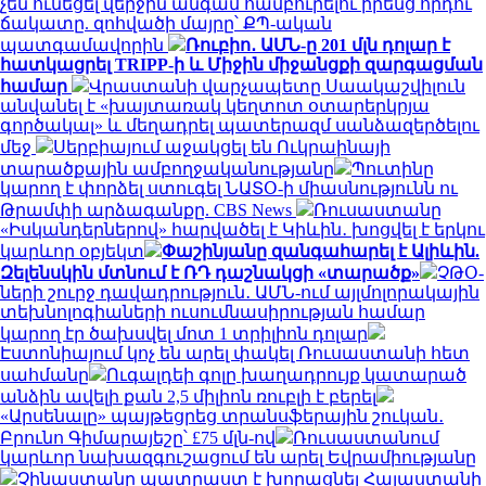
չեն ունեցել վերջին անգամ համբուրելու իրենց որդու
ճակատը. զոհվածի մայրը՝ ՔՊ-ական
պատգամավորին
Ռուբիո․ ԱՄՆ-ը 201 մլն դոլար է
հատկացրել TRIPP-ի և Միջին միջանցքի զարգացման
համար
Վրաստանի վարչապետը Սաակաշվիլուն
անվանել է «խայտառակ կեղտոտ օտարերկրյա
գործակալ» և մեղադրել պատերազմ սանձազերծելու
մեջ
Սերբիայում աջակցել են Ուկրաինայի
տարածքային ամբողջականությանը
Պուտինը
կարող է փորձել ստուգել ՆԱՏՕ-ի միասնությունն ու
Թրամփի արձագանքը. CBS News
Ռուսաստանը
«Իսկանդերներով» հարվածել է Կիևին․ խոցվել է երկու
կարևոր օբյեկտ
Փաշինյանը զանգահարել է Ալիևին.
Զելենսկին մտնում է ՌԴ դաշնակցի «տարածք»
ՉԹՕ-
ների շուրջ դավադրություն․ ԱՄՆ-ում այլմոլորակային
տեխնոլոգիաների ուսումնասիրության համար
կարող էր ծախսվել մոտ 1 տրիլիոն դոլար
Էստոնիայում կոչ են արել փակել Ռուսաստանի հետ
սահմանը
Ուգալդեի գոլը խաղադրույք կատարած
անձին ավելի քան 2,5 միլիոն ռուբլի է բերել
«Արսենալը» պայթեցրեց տրանսֆերային շուկան․
Բրունո Գիմարայեշը՝ £75 մլն-ով
Ռուսաստանում
կարևոր նախազգուշացում են արել Եվրամիությանը
Չինաստանը պատրաստ է խորացնել Հայաստանի