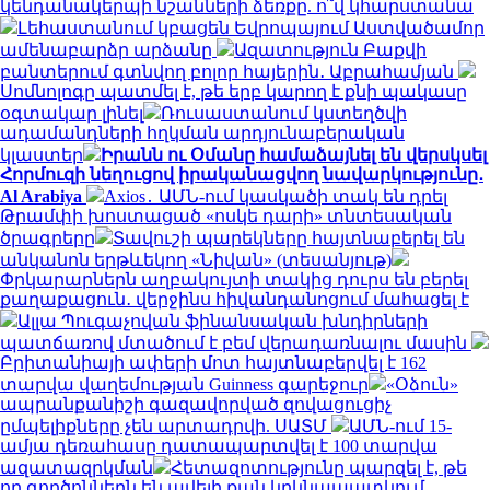
կենդանակերպի նշանների ձեռքը. ո՞վ կհարստանա
Լեհաստանում կբացեն Եվրոպայում Աստվածամոր
ամենաբարձր արձանը
Ազատություն Բաքվի
բանտերում գտնվող բոլոր հայերին․ Աբրահամյան
Սոմնոլոգը պատմել է, թե երբ կարող է քնի պակասը
օգտակար լինել
Ռուսաստանում կստեղծվի
ադամանդների հղկման արդյունաբերական
կլաստեր
Իրանն ու Օմանը համաձայնել են վերսկսել
Հորմուզի նեղուցով իրականացվող նավարկությունը․
Al Arabiya
Axios․ ԱՄՆ-ում կասկածի տակ են դրել
Թրամփի խոստացած «ոսկե դարի» տնտեսական
ծրագրերը
Տավուշի պարեկները հայտնաբերել են
անկանոն երթևեկող «Նիվան» (տեսանյութ)
Փրկարարներն աղբակույտի տակից դուրս են բերել
քաղաքացուն․ վերջինս հիվանդանոցում մահացել է
Ալլա Պուգաչովան ֆինանսական խնդիրների
պատճառով մտածում է բեմ վերադառնալու մասին
Բրիտանիայի ափերի մոտ հայտնաբերվել է 162
տարվա վաղեմության Guinness գարեջուր
«Օձուն»
ապրանքանիշի գազավորված զովացուցիչ
ըմպելիքները չեն արտադրվի. ՍԱՏՄ
ԱՄՆ-ում 15-
ամյա դեռահասը դատապարտվել է 100 տարվա
ազատազրկման
Հետազոտությունը պարզել է, թե
որ գործոններն են ավելի քան կրկնապատկում