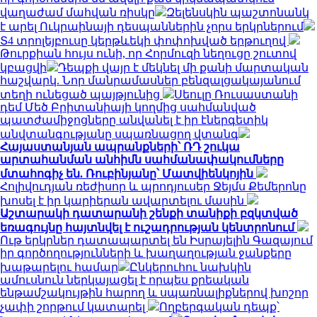
վաղաժամ մահվան ռիսկը
Զելենսկին պաշտոնանկ
է արել Ուկրաինայի դեսպաններին չորս երկրներում
Տ4 տրոլեյբուսը կերթևեկի փոփոխված երթուղով
Թուրքիան հույս ունի, որ Հորմուզի նեղուցը շուտով
կբացվի
Դեպքի վայր է մեկնել մի քանի մարտական
հաշվարկ. Նոր մանրամասներ բենզալցակայանում
տեղի ունեցած պայթյունից
Սեուլը Ռուսաստանի
դեմ Մեծ Բրիտանիայի կողմից սահմանված
պատժամիջոցները անվանել է իր էներգետիկ
անվտանգությանը սպառնացող վտանգ
Հայաստանյան ապրանքների՝ ՌԴ շուկա
արտահանման անհիմն սահմանափակումները
մտահոգիչ են. Ռուբինյանը՝ Մատվիենկոյին
Հոլիվուդյան ռեժիսոր և պրոդյուսեր Ջեյմս Քեմերոնը
խոսել է իր կարիերան ավարտելու մասին
Աշտարակի դատարանի շենքի տանիքի բզկտված
եռագույնը հայտնվել է ուշադրության կենտրոնում
Ութ երկրներ դատապարտել են Իսրայելին Գազայում
իր գործողությունների և խաղաղության ջանքերը
խաթարելու համար
Ընկերուհու նախկին
ամուսնուն ներկայացել է որպես քրեական
ենթամշակույթին հարող և սպառնալիքներով խոշոր
չափի շորթում կատարել
Ողբերգական դեպք՝