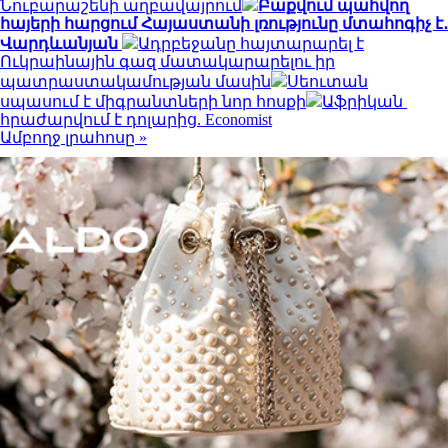
Նուբարաշենի աղբավայրում
Բաքվում պահվող
հայերի հարցում Հայաստանի լռությունը մտահոգիչ է․
Վարդևանյան
Ադրբեջանը հայտարարել է
Ուկրաինային գազ մատակարարելու իր
պատրաստակամության մասին
Սեուտան
սպասում է միգրանտների նոր հոսքի
Աֆրիկան ​​
հրաժարվում է դոլարից. Economist
Ամբողջ լրահոսը »