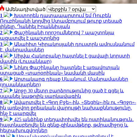
Ամենադիտված
1
Խստորեն դատապարտում եմ Ռուբեն
Ռուբինյանի կողմից Ստամբուլում թուրք տեսած
լինելը. Դանիել Իոաննիսյան
2
Փաշինյանի որոշումներով 7 պաշտոնյա
ազատվել է պաշտոնից
3
Անահիտ Կիրակոսյանի դուստրն ամուսնանում
է. մանրամասներ
4
Սիլվա Հակոբյանը հայտնել է ցավալի կորստի
մասին (Լուսանկար)
5
Նիկոլ Փաշինյանը հայտնել է առավոտյան
ստացած «տարօրինակ» նամակի մասին
6
Արտակարգ դեպք Սևանում. Մանրամասներ
(լուսանկարներ)
7
Արջը 30 մետր բարձրությունից ցած է գցել և
սպանել կաթոլիկ սարկավագին
8
Ավարտվել է «Գող Բջե»-ին, «Տեցիկ»-ին ու «Գոջո»-
ին առնչվող քրեական վարույթի նախաքննությունը.
ինչ է պարզվել
9
425 անձինք տեղափոխվել են ոստիկանություն․
հայտնաբերվել են զենք-զինամթերք, թմրամիջոց և
հետախուզվողներ
10
Արամ Վարդևանյանը դադարեցնում է