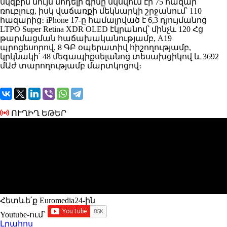
սկզբին նույն մոդելի գինը սկսվում էր 75 հազար
ռուբլուց, իսկ վաճառքի մեկնարկի շրջանում՝ 110
հազարից։ iPhone 17-ը համալրված է 6,3 դյույմանոց
LTPO Super Retina XDR OLED էկրանով՝ մինչև 120 Հց
թարմացման հաճախականությամբ, A19
պրոցեսորով, 8 ԳԲ օպերատիվ հիշողությամբ,
կրկնակի՝ 48 մեգապիքսելանոց տեսախցիկով և 3692
մԱժ տարողությամբ մարտկոցով։
ՈՒՂԻՂ ԵԹԵՐ
Հետևե՛ք Euromedia24-ին
Youtube-ում`
Լրահոս