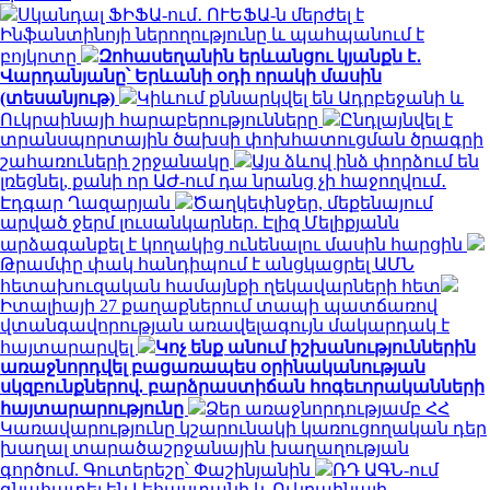
Սկանդալ ՖԻՖԱ-ում․ ՈՒԵՖԱ-ն մերժել է
Ինֆանտինոյի ներողությունը և պահպանում է
բոյկոտը
Զոհասեղանին երևանցու կյանքն է․
Վարդանյանը՝ Երևանի օդի որակի մասին
(տեսանյութ)
Կիևում քննարկվել են Ադրբեջանի և
Ուկրաինայի հարաբերությունները
Ընդլայնվել է
տրանսպորտային ծախսի փոխհատուցման ծրագրի
շահառուների շրջանակը
Այս ձևով ինձ փորձում են
լռեցնել, քանի որ ԱԺ-ում դա նրանց չի հաջողվում․
Էդգար Ղազարյան
Ծաղկեփնջեր, մեքենայում
արված ջերմ լուսանկարներ. Էլիզ Մելիքյանն
արձագանքել է կողակից ունենալու մասին հարցին
Թրամփը փակ հանդիպում է անցկացրել ԱՄՆ
հետախուզական համայնքի ղեկավարների հետ
Իտալիայի 27 քաղաքներում տապի պատճառով
վտանգավորության առավելագույն մակարդակ է
հայտարարվել
Կոչ ենք անում իշխանություններին
առաջնորդվել բացառապես օրինականության
սկզբունքներով. բարձրաստիճան հոգեւորականների
հայտարարությունը
Ձեր առաջնորդությամբ ՀՀ
Կառավարությունը կշարունակի կառուցողական դեր
խաղալ տարածաշրջանային խաղաղության
գործում. Գուտերեշը՝ Փաշինյանին
ՌԴ ԱԳՆ-ում
գնահատել են Լեհաստանի և Ուկրաինայի