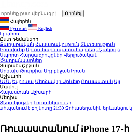
Հայերեն
Русский
English
Լրահոս
Ըստ թեմաների
Քաղաքական
Հասարակություն
Տնտեսություն
Իրավունք
Արտակարգ պատահարներ
Մշակույթ
Սպորտ
Հարցազրույցներ
Վերլուծական
Ծաղրանկարներ
Տարածաշրջան
Արցախ
Թուրքիա
Ադրբեջան
Իրան
Աշխարհ
ԱՄՆ
Եվրոպա
Մերձավոր Արևելք
Ռուսաստան
Այլ
Մամուլ
Հայաստան
Աշխարհ
Մեդիա
Տեսանյութեր
Լուսանկարներ
պանում է բոյկոտը
21:30
Զոհասեղանին երևանցու կյանք
Ռուսաստանում iPhone 17-ի