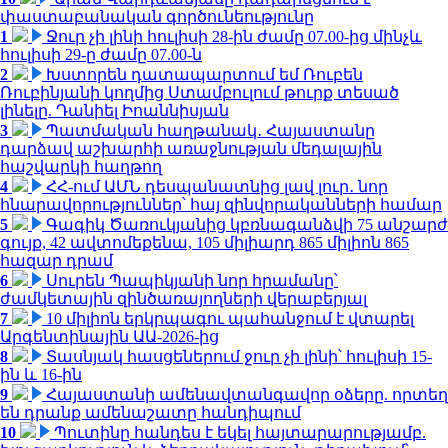
փաստաբանական գործունեությունը
1
Ջուր չի լինի հուլիսի 28-ին ժամը 07.00-ից մինչև
հուլիսի 29-ը ժամը 07.00-ն
2
Խստորեն դատապարտում եմ Ռուբեն
Ռուբինյանի կողմից Ստամբուլում թուրք տեսած
լինելը. Դանիել Իոաննիսյան
3
Պատմական հաղթանակ․ Հայաստանը
դարձավ աշխարհի առաջնության մեդալային
հաշվարկի հաղթող
4
ՀՀ-ում ԱՄՆ դեսպանատնից լավ լուր․ նոր
հնարավորություններ՝ հայ զինվորականների համար
5
Գագիկ Ծառուկյանից կբռնագանձվի 75 անշարժ
գույք, 42 ավտոմեքենա, 105 միլիարդ 865 միլիոն 865
հազար դրամ
6
Սուրեն Պապիկյանի նոր հրամանը՝
ժամկետային զինծառայողների վերաբերյալ
7
10 միլիոն երկրպագու պահանջում է վտարել
Արգենտինային ԱԱ-2026-ից
8
Տասնյակ հասցեներում ջուր չի լինի՝ հուլիսի 15-
ին և 16-ին
9
Հայաստանի ամենավտանգավոր օձերը. որտեղ
են դրանք ամենաշատը հանդիպում
10
Պուտինը հանդես է եկել հայտարարությամբ.