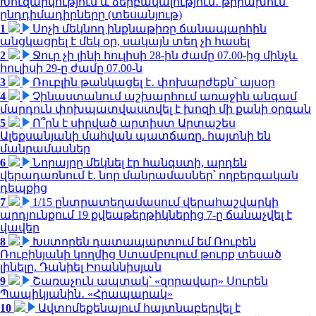
Խուզարկություն և ձերբակալություն․ թիրախում՝
ընդդիմադիրները (տեսանյութ)
1
Սոչի մեկնող ինքնաթիռը ճանապարհին
անցկացրել է մեկ օր, սակայն տեղ չի հասել
2
Ջուր չի լինի հուլիսի 28-ին ժամը 07.00-ից մինչև
հուլիսի 29-ը ժամը 07.00-ն
3
Ռուբլին թանկացել է․ փոխարժեքն՝ այսօր
4
Չինաստանում աշխարհում առաջին անգամ
մարդուն փոխպատվաստվել է խոզի մի քանի օրգան
5
Ո՞րն է սիրված արտիստ Արտաշես
Ալեքսանյանի մահվան պատճառը. հայտնի են
մանրամասներ
6
Նորայրը մեկնել էր հանգստի, արդեն
վերադառնում է. նոր մանրամասներ՝ ողբերգական
դեպքից
7
1/15 ընտրատեղամասում վերահաշվարկի
արդյունքում 19 քվեաթերթիկներից 7-ը ճանաչվել է
վավեր
8
Խստորեն դատապարտում եմ Ռուբեն
Ռուբինյանի կողմից Ստամբուլում թուրք տեսած
լինելը. Դանիել Իոաննիսյան
9
Շառաչուն ապտակ՝ «զորավար» Սուրեն
Պապիկյանին․ «Հրապարակ»
10
Ավտոմեքենայում հայտնաբերվել է