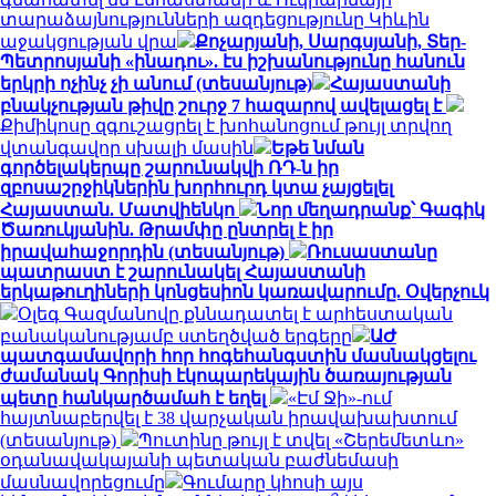
տարաձայնությունների ազդեցությունը Կիևին
աջակցության վրա
Քոչարյանի, Սարգսյանի, Տեր-
Պետրոսյանի «ինադու». էս իշխանությունը հանուն
երկրի ոչինչ չի անում (տեսանյութ)
Հայաստանի
բնակչության թիվը շուրջ 7 հազարով ավելացել է
Քիմիկոսը զգուշացրել է խոհանոցում թույլ տրվող
վտանգավոր սխալի մասին
Եթե նման
գործելակերպը շարունակվի ՌԴ-ն իր
զբոսաշրջիկներին խորհուրդ կտա չայցելել
Հայաստան. Մատվիենկո
Նոր մեղադրանք՝ Գագիկ
Ծառուկյանին. Թրամփը ընտրել է իր
իրավահաջորդին (տեսանյութ)
Ռուսաստանը
պատրաստ է շարունակել Հայաստանի
երկաթուղիների կոնցեսիոն կառավարումը. Օվերչուկ
Օլեգ Գազմանովը քննադատել է արհեստական
բանականությամբ ստեղծված երգերը
ԱԺ
պատգամավորի հոր հոգեհանգստին մասնակցելու
ժամանակ Գորիսի էկոպարեկային ծառայության
պետը հանկարծամահ է եղել
«Էմ Ջի»-ում
հայտնաբերվել է 38 վարչական իրավախախտում
(տեսանյութ)
Պուտինը թույլ է տվել «Շերեմետևո»
օդանավակայանի պետական բաժնեմասի
մասնավորեցումը
Գումարը կհոսի այս