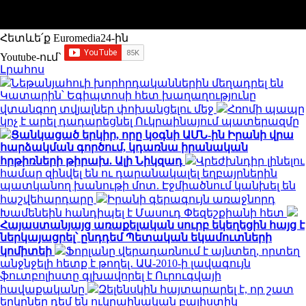
Հետևե՛ք Euromedia24-ին
Youtube-ում`
Լրահոս
Նեթանյահուի խորհրդականներին մեղադրել են
Կատարին՝ Եգիպտոսի հետ խաղաղությունը
վտանգող տվյալներ փոխանցելու մեջ
Հռոմի պապը
կոչ է արել դադարեցնել Ուկրաինայում պատերազմը
Ցանկացած երկիր, որը կօգնի ԱՄՆ-ին Իրանի վրա
հարձակման գործում, կդառնա իրանական
հրթիռների թիրախ. Ալի Նիկզադ
Վրեժխնդիր լինելու
համար զինվել են ու դարանակալել եղբայրներին
պատկանող խանութի մոտ. Էջմիածնում կանխել են
հաշվեհարդարը
Իրանի գերագույն առաջնորդ
Խամենեին հանդիպել է Մասուդ Փեզեշքիանի հետ
Հայաստանյայց առաքելական սուրբ եկեղեցին հայց է
ներկայացրել՝ ընդդեմ Պետական եկամուտների
կոմիտեի
Ֆորլանը վերադառնում է այնտեղ, որտեղ
անջնջելի հետք է թողել․ ԱԱ-2010-ի լավագույն
ֆուտբոլիստը գլխավորել է Ուրուգվայի
հավաքականը
Զելենսկին հայտարարել է, որ շատ
երկրներ դեմ են ուկրաինական բալիստիկ