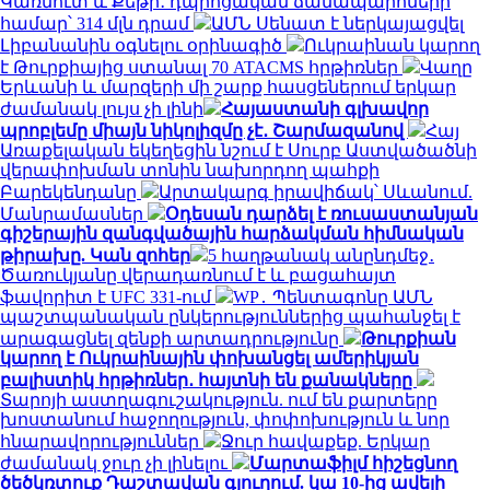
Կառնուտ և Քեթի․ դպրոցական ճանապարհների
համար՝ 314 մլն դրամ
ԱՄՆ Սենատ է ներկայացվել
Լիբանանին օգնելու օրինագիծ
Ուկրաինան կարող
է Թուրքիայից ստանալ 70 ATACMS հրթիռներ
Վաղը
Երևանի և մարզերի մի շարք հասցեներում երկար
ժամանակ լույս չի լինի
Հայաստանի գլխավոր
պրոբլեմը միայն նիկոլիզմը չէ․ Շարմազանով
Հայ
Առաքելական եկեղեցին նշում է Սուրբ Աստվածածնի
վերափոխման տոնին նախորդող պահքի
Բարեկենդանը
Արտակարգ իրավիճակ՝ Սևանում.
Մանրամասներ
Օդեսան դարձել է ռուսաստանյան
գիշերային զանգվածային հարձակման հիմնական
թիրախը. Կան զոհեր
5 հաղթանակ անընդմեջ․
Ծառուկյանը վերադառնում է և բացահայտ
ֆավորիտ է UFC 331-ում
WP․ Պենտագոնը ԱՄՆ
պաշտպանական ընկերություններից պահանջել է
արագացնել զենքի արտադրությունը
Թուրքիան
կարող է Ուկրաինային փոխանցել ամերիկյան
բալիստիկ հրթիռներ․ հայտնի են քանակները
Տարոյի աստղագուշակություն. ում են քարտերը
խոստանում հաջողություն, փոփոխություն և նոր
հնարավորություններ
Ջուր հավաքեք. Երկար
ժամանակ ջուր չի լինելու
Մարտաֆիլմ հիշեցնող
ծեծկռտուք Դաշտավան գյուղում. կա 10-ից ավելի