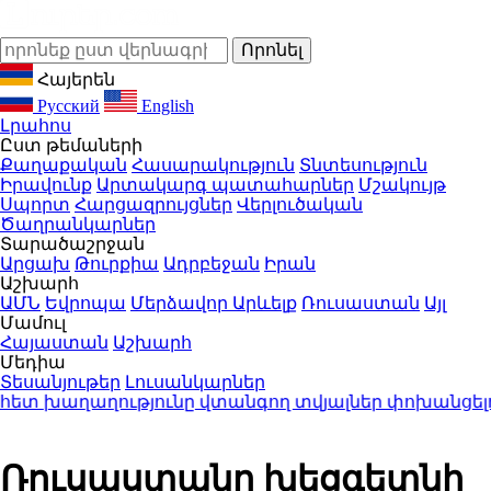
Հայերեն
Русский
English
Լրահոս
Ըստ թեմաների
Քաղաքական
Հասարակություն
Տնտեսություն
Իրավունք
Արտակարգ պատահարներ
Մշակույթ
Սպորտ
Հարցազրույցներ
Վերլուծական
Ծաղրանկարներ
Տարածաշրջան
Արցախ
Թուրքիա
Ադրբեջան
Իրան
Աշխարհ
ԱՄՆ
Եվրոպա
Մերձավոր Արևելք
Ռուսաստան
Այլ
Մամուլ
Հայաստան
Աշխարհ
Մեդիա
Տեսանյութեր
Լուսանկարներ
 խաղաղությունը վտանգող տվյալներ փոխանցելու մ
Ռուսաստանը խեցգետնի