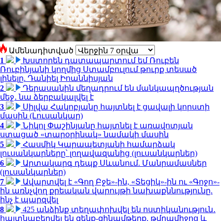
Ամենադիտված
1
Խստորեն դատապարտում եմ Ռուբեն
Ռուբինյանի կողմից Ստամբուլում թուրք տեսած
լինելը. Դանիել Իոաննիսյան
2
Դերասանին մեղադրում են մանկապղծության
մեջ․ նա ձերբակալվել է
3
Սիլվա Հակոբյանը հայտնել է ցավալի կորստի
մասին (Լուսանկար)
4
Նիկոլ Փաշինյանը հայտնել է առավոտյան
ստացած «տարօրինակ» նամակի մասին
5
Հասմիկ Կարապետյանի համարձակ
լուսանկարները՝ լողավազանից (լուսանկարներ)
6
Արտակարգ դեպք Սևանում. Մանրամասներ
(լուսանկարներ)
7
Ավարտվել է «Գող Բջե»-ին, «Տեցիկ»-ին ու «Գոջո»-
ին առնչվող քրեական վարույթի նախաքննությունը.
ինչ է պարզվել
8
425 անձինք տեղափոխվել են ոստիկանություն․
հայտնաբերվել են զենք-զինամթերք, թմրամիջոց և