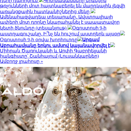
դերը դպրոցում
Գիտնականները երգեցիկ
թռչունների մոտ հայտնաբերել են մարդկային լեզվի
առանցքային հատկանիշներից մեկը
Ամենահազվադեպ տեսարանը․ Ավստրալիայի
ափերի մոտ դրոնը նկարահանել է սապատավոր
կետի ծնունդը (տեսանյութ)
Օգոստոսի 9-ի
աստղագուշակը. Ի՞նչ են հուշում աստղերն այսօր
Օգոստոսի 9-ի օրվա խորհուրդը
Արգամ
Աբրահամյանը երկու ամսով կալանավորվել է
Միհրան Ծառուկյանի և Արփի Գաբրիելյանի
հանգիստը՝ Շանհայում (Լուսանկարներ)
Ամբողջ լրահոսը »