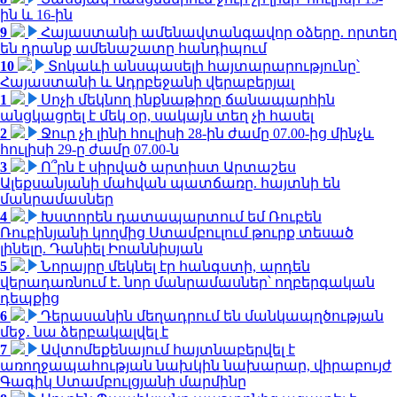
ին և 16-ին
9
Հայաստանի ամենավտանգավոր օձերը. որտեղ
են դրանք ամենաշատը հանդիպում
10
Տոկաևի անսպասելի հայտարարությունը՝
Հայաստանի և Ադրբեջանի վերաբերյալ
1
Սոչի մեկնող ինքնաթիռը ճանապարհին
անցկացրել է մեկ օր, սակայն տեղ չի հասել
2
Ջուր չի լինի հուլիսի 28-ին ժամը 07.00-ից մինչև
հուլիսի 29-ը ժամը 07.00-ն
3
Ո՞րն է սիրված արտիստ Արտաշես
Ալեքսանյանի մահվան պատճառը. հայտնի են
մանրամասներ
4
Խստորեն դատապարտում եմ Ռուբեն
Ռուբինյանի կողմից Ստամբուլում թուրք տեսած
լինելը. Դանիել Իոաննիսյան
5
Նորայրը մեկնել էր հանգստի, արդեն
վերադառնում է. նոր մանրամասներ՝ ողբերգական
դեպքից
6
Դերասանին մեղադրում են մանկապղծության
մեջ․ նա ձերբակալվել է
7
Ավտոմեքենայում հայտնաբերվել է
առողջապահության նախկին նախարար, վիրաբույժ
Գագիկ Ստամբուլցյանի մարմինը