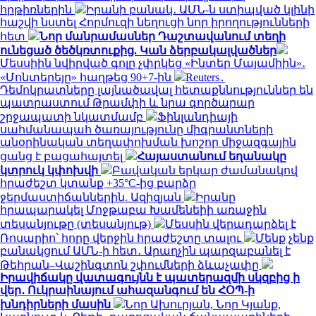
հրթիռներին
Իրանի բանակ․ ԱՄՆ-ն ստիպված կլինի
հաշվի նստել Հորմուզի նեղուցի նոր իրողությունների
հետ
Նոր մանրամասներ Դաշտավանում տեղի
ունեցած ծեծկռտուքից. Կան ձերբակալվածներ
Մեսսիին նվիրված գոլը չփրկեց «Ինտեր Մայամիին»․
«Մոնտերեյը» հաղթեց 90+7-ին
Reuters․
Դեմոկրատները լայնածավալ հետաքննություններ են
պատրաստում Թրամփի և նրա գործարար
շրջապատի նկատմամբ
Ֆինլանդիայի
սահմանապահ ծառայությունը միգրանտների
անօրինական տեղափոխման խոշոր միջազգային
ցանց է բացահայտել
Հայաստանում եղանակը
կտրուկ կփոխվի
Բավական երկար ժամանակով
հրաժեշտ կտանք +35°C-ից բարձր
ջերմաստիճաններին. Ազիզյան
Իրանը
հրապարակել Մոջթաբա Խամենեիի առաջին
տեսանյութը (տեսանյութ)
Մեսսին վերադարձել է
Ռոսարիո՝ հորը վերջին հրաժեշտը տալու
Մենք չենք
բանակցում ԱՄՆ-ի հետ․ Արաղչին պարզաբանել է
Թեհրան–Վաշինգտոն շփումների ձևաչափը
Իրավիճակը վատագույնն է պատերազմի սկզբից ի
վեր․ Ուկրաինայում ահազանգում են ՀՕՊ-ի
խնդիրների մասին
Նոր Ախուրյան, Նոր Կյանք,