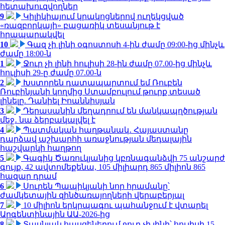
հետախուզվողներ
9
Կիլիկիայում կրակոցներով ուղեկցված
«ռազբորկայի» բացառիկ տեսանյութ է
հրապարակվել
10
Գազ չի լինի օգոստոսի 4-ին ժամը 09:00-ից մինչև
ժամը 18:00-ն
1
Ջուր չի լինի հուլիսի 28-ին ժամը 07.00-ից մինչև
հուլիսի 29-ը ժամը 07.00-ն
2
Խստորեն դատապարտում եմ Ռուբեն
Ռուբինյանի կողմից Ստամբուլում թուրք տեսած
լինելը. Դանիել Իոաննիսյան
3
Դերասանին մեղադրում են մանկապղծության
մեջ․ նա ձերբակալվել է
4
Պատմական հաղթանակ․ Հայաստանը
դարձավ աշխարհի առաջնության մեդալային
հաշվարկի հաղթող
5
Գագիկ Ծառուկյանից կբռնագանձվի 75 անշարժ
գույք, 42 ավտոմեքենա, 105 միլիարդ 865 միլիոն 865
հազար դրամ
6
Սուրեն Պապիկյանի նոր հրամանը՝
ժամկետային զինծառայողների վերաբերյալ
7
10 միլիոն երկրպագու պահանջում է վտարել
Արգենտինային ԱԱ-2026-ից
8
Տասնյակ հասցեներում ջուր չի լինի՝ հուլիսի 15-