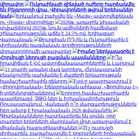
վիրավոր
Ուկրաինայի զինված ուժերը հարձակվել
են Բելգորոդի վրա․ Վիրավորների թվում երեխաներ
կան
Երևանում բախվել են «Mazda» ավտոմեքենան
ու «Honda» մոտոցիկլը
2026թ. առաջին կիսամյակի
տվյալներով 2025թ. նույն ամիսների համեմատ
շինարարությունն աճել է 24.5%-ով. Եղիազար
Վարդանյան
Թուրքիան ՌԴ-ին և Ուկրաինային է
փոխանցել ռազմական գործողությունների
մորատորիումի առաջարկը
Իրանը ներկայացրել է
Հորմուզի նեղուցի բացման պայմանները
Ի՞նչ
իրավիճակ է ՀՀ ավտոճանապարհներին և Լարսում
11 տարի առանց մազ կտրելու. Հնդկաստանի
բնակչուհին սահմանել է մազերի երկարության
համաշխարհային ռեկորդ
Ford-ը պատրաստում է
«ժողովրդական» էլեկտրական պիկապ՝ «Ֆորմուլա-1»-
ի տեխնոլոգիաներով
Երրորդ համաշխարհային
պատերազմ, ՉԹՕ-ներ և իշխանափոխություն
Ռուսաստանում․ Վանգայի ո՞ր մարգարեություններն
իբր պետք է իրականանան 2026 թվականին
Գիտնականները հայտնաբերել են սունկ, որը
տարբեր երկրների մարդկանց մոտ առաջացնում է
միանման հալյուցինացիաներ
Ո՛չ ուսուցչի
փոխարեն. բացահայտվել է ռոբոտների իդեալական