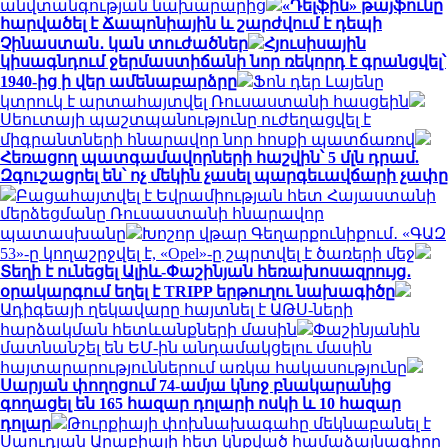
անվտանգության նախարարից
«Դելֆին» թայֆունը
հարվածել է Ճապոնիային և շարժվում է դեպի
Չինաստան․ կան տուժածներ
Հյուսիսային
կիսագնդում ջերմաստիճանի նոր ռեկորդ է գրանցվել՝
1940-ից ի վեր ամենաբարձրը
Ֆոն դեր Լայենը
կտրուկ է արտահայտվել Ռուսաստանի հասցեին
Սեուտայի ​​պաշտպանությունը ուժեղացվել է
միգրանտների հնարավոր նոր հոսքի պատճառով
Հեռացող պատգամավորների հաշվին՝ 5 մլն դրամ.
Զգուշացրել են՝ ոչ մեկին չասել պարգեւավճարի չափը
Բացահայտվել է Եվրամիության հետ Հայաստանի
մերձեցմանը Ռուսաստանի հնարավոր
պատասխանը
Խոշոր վթար Գեղարքունիքում․ «ԳԱԶ
53»-ը կողաշրջվել է, «Opel»-ը շպրտվել է ծառերի մեջ
Տեղի է ունեցել Ալիև-Փաշինյան հեռախոսազրույց․
օրակարգում եղել է TRIPP երթուղու նախագիծը
Ադիգեայի ղեկավարը հայտնել է ԱԹՍ-ների
հարձակման հետևանքների մասին
Փաշինյանին
մատնանշել են ԵՄ-ին անդամակցելու մասին
հայտարարություններում առկա հակասությունը
Սարյան փողոցում 74-ամյա կնոջ բնակարանից
գողացել են 165 հազար դոլարի ոսկի և 10 հազար
դոլար
Թուրքիայի փոխնախագահը մեկնաբանել է
Սաուդյան Արաբիայի հետ կնքված համաձայնագիրը