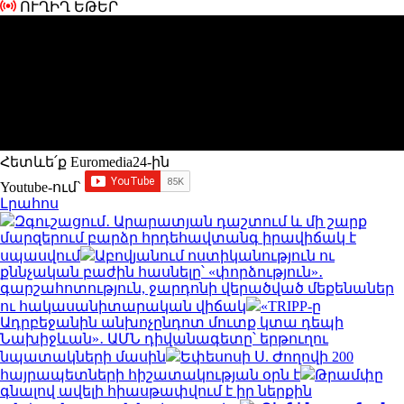
ՈՒՂԻՂ ԵԹԵՐ
Հետևե՛ք Euromedia24-ին
Youtube-ում`
Լրահոս
Զգուշացում․ Արարատյան դաշտում և մի շարք
մարզերում բարձր հրդեհավտանգ իրավիճակ է
սպասվում
Աբովյանում ոստիկանություն ու
քննչական բաժին հասնելը՝ «փորձություն»․
գարշահոտություն, ջարդոնի վերածված մեքենաներ
ու հակասանիտարական վիճակ
«TRIPP-ը
Ադրբեջանին անխոչընդոտ մուտք կտա դեպի
Նախիջևան»․ ԱՄՆ դիվանագետը՝ երթուղու
նպատակների մասին
Եփեսոսի Ս. Ժողովի 200
հայրապետների հիշատակության օրն է
Թրամփը
գնալով ավելի հիասթափվում է իր ներքին