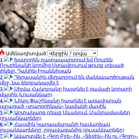
Ամենադիտված
1
Խստորեն դատապարտում եմ Ռուբեն
Ռուբինյանի կողմից Ստամբուլում թուրք տեսած
լինելը. Դանիել Իոաննիսյան
2
Դերասանին մեղադրում են մանկապղծության
մեջ․ նա ձերբակալվել է
3
Սիլվա Հակոբյանը հայտնել է ցավալի կորստի
մասին (Լուսանկար)
4
Նիկոլ Փաշինյանը հայտնել է առավոտյան
ստացած «տարօրինակ» նամակի մասին
5
Արտակարգ դեպք Սևանում. Մանրամասներ
(լուսանկարներ)
6
Հասմիկ Կարապետյանի համարձակ
լուսանկարները՝ լողավազանից (լուսանկարներ)
7
Ավարտվել է «Գող Բջե»-ին, «Տեցիկ»-ին ու «Գոջո»-