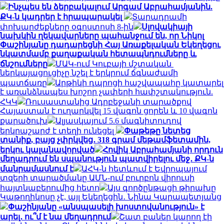
Ինչպես են ձերբակալում Արգամ Աբրահամյանին.
ՔԿ-ն կադրեր է հրապարակել
Տարադրամի
փոխարժեքները օգոստոսի 8-ին
Սլովակիայի
նախկին ղեկավարները պահանջում են, որ Նիկոլ
Փաշինյանը դադարեցնի Հայ Առաքելական Եկեղեցու
նկատմամբ քաղաքական հետապնդումները և
ճնշումները
ՄԱԿ-ում Կուբայի մշտական ​​
ներկայացուցիչը նշել է երկրում ճգնաժամի
պատճառը
Արթիկի դպրոցի հաշվապահը կատարել
է առանձնապես խոշոր չափերի հափշտակություն.
ՀԿԿ
Ռուսաստանից Ադրբեջանի տարածքով
Հայաստան է ուղարկվել 15 վագոն ցորեն և 10 վագոն
քարածուխ
Ալյասկայում 5.6 մագնիտուդով
երկրաշարժ է տեղի ունեցել
Փաթեթը նետեց
տանիք, բայց չփրկվեց․ 318 գրամ մեթամֆետամին,
երկու կալանավորված
Հովիկ Աբրահամյանի որդուն
մեղադրում են սպանություն պատվիրելու մեջ․ ՔԿ-ն
մանրամասնում է
ԱՀԿ-ն հետևում է Եվրոպայում
տզերի տարածմանը ԱՄՆ-ում բուրբոն վիրուսի
հայտնաբերումից հետո
Այս գործընթացի թիրախը
Կաթողիկոսը չէ, այլ Եկեղեցին․ Նինա Կարապետյանց
Փաշինյանը «անսպասելի խոստովանություն» է
արել․ ու՞մ է նա մեղադրում
Շատ բաներ կարող էի