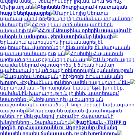
ավելին անել… Չեմպիոնների լիգան, ահա թե ինչ.
Մխիթարյան
Բեյոնսեն Թուրքիայում 4 դատական
հայց է ներկայացրել
Մարոկկոյից Սեուտա
պարապլանով թռչելու փորձի ժամանակ տղամարդը
մահացել է
ՀՀ բոլոր ավտոճանապարհներն
անցանելի են
ՀՀ-ում Առաջիկա օրերին սպասվում է
անձրև և ամպրոպ․ ջերմաստիճանը կնվազի
Երևանում պարեկներն իրականացրել են
օպերացիա․ վարորդները ենթարկվել են վարչական
պատասխանատվության
Հուլիսին Հայաստան
այցելած զբոսաշրջիկների քանակը
ԵՄ-ն շոգի ալիքի
պայմաններում օգտագործել է ձմռան համար
պահեստավորված գազի ռեկորդային քանակություն
Զաքարիա Սրբազանը հիշեցրել է Իսահակյանի
խոսքը․ «Էջմիածնա սյուները ամեն հայի սրտում են»
Աբրահամյան․ «Որ հարցնես՝ կասեն՝ եթե խոսենք,
սահմանին խաղաղություն չի լինի, պատերազմ
կսադրենք»
Աբելարդո դե լա Էսպրիելան
պաշտոնապես ստանձնել է Կոլումբիայի նախագահի
պաշտոնը
«Սարգսյանն այնքան վստահություն
ուներ, որ մեկ զանգով լուծում էր Հայաստանի
խնդիրները»․ Շարմազանով
Փաշինյան․ «TRIPP-ը
կօգնի, որ Հայաստանն ու Ադրբեջանը միմյանց
ընկալեն որպես ճանապարհ, ոչ թե խոչընդոտ»