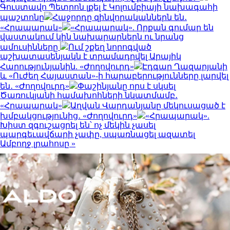
Գուստավո Պետրոն լքել է Կոլումբիայի նախագահի
պաշտոնը
Հաջորդը զինվորականներն են․
«Հրապարակ»
«Հրապարակ». Որքան գումար են
վաստակում կին նախարարներն ու նրանց
ամուսինները
Ում շքեղ նորոգված
աշխատասենյակն է տրամադրվել Արայիկ
Հարությունյանին. «Ժողովուրդ»
Էդգար Ղազարյանի
և «Ուժեղ Հայաստան»-ի հարաբերությունները լարվել
են․ «Ժողովուրդ»
Փաշինյանը որս է սկսել
Ծառուկյանի համախոհների նկատմամբ․
«Հրապարակ»
Աղվան Վարդանյանը մեկուսացած է
խմբակցությունից․ «Ժողովուրդ»
«Հրապարակ».
Խիստ զգուշացրել են՝ ոչ մեկին չասել
պարգեւավճարի չափը, սպառնացել ազատել
Ամբողջ լրահոսը »