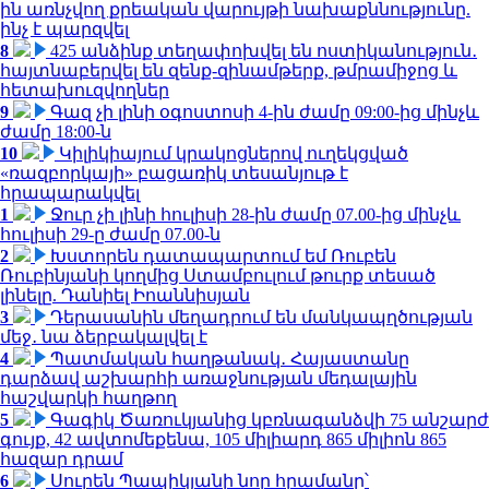
ին առնչվող քրեական վարույթի նախաքննությունը.
ինչ է պարզվել
8
425 անձինք տեղափոխվել են ոստիկանություն․
հայտնաբերվել են զենք-զինամթերք, թմրամիջոց և
հետախուզվողներ
9
Գազ չի լինի օգոստոսի 4-ին ժամը 09:00-ից մինչև
ժամը 18:00-ն
10
Կիլիկիայում կրակոցներով ուղեկցված
«ռազբորկայի» բացառիկ տեսանյութ է
հրապարակվել
1
Ջուր չի լինի հուլիսի 28-ին ժամը 07.00-ից մինչև
հուլիսի 29-ը ժամը 07.00-ն
2
Խստորեն դատապարտում եմ Ռուբեն
Ռուբինյանի կողմից Ստամբուլում թուրք տեսած
լինելը. Դանիել Իոաննիսյան
3
Դերասանին մեղադրում են մանկապղծության
մեջ․ նա ձերբակալվել է
4
Պատմական հաղթանակ․ Հայաստանը
դարձավ աշխարհի առաջնության մեդալային
հաշվարկի հաղթող
5
Գագիկ Ծառուկյանից կբռնագանձվի 75 անշարժ
գույք, 42 ավտոմեքենա, 105 միլիարդ 865 միլիոն 865
հազար դրամ
6
Սուրեն Պապիկյանի նոր հրամանը՝