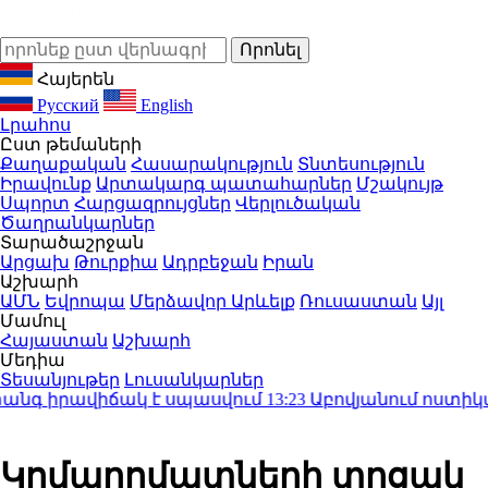
Հայերեն
Русский
English
Լրահոս
Ըստ թեմաների
Քաղաքական
Հասարակություն
Տնտեսություն
Իրավունք
Արտակարգ պատահարներ
Մշակույթ
Սպորտ
Հարցազրույցներ
Վերլուծական
Ծաղրանկարներ
Տարածաշրջան
Արցախ
Թուրքիա
Ադրբեջան
Իրան
Աշխարհ
ԱՄՆ
Եվրոպա
Մերձավոր Արևելք
Ռուսաստան
Այլ
Մամուլ
Հայաստան
Աշխարհ
Մեդիա
Տեսանյութեր
Լուսանկարներ
գ իրավիճակ է սպասվում
13:23
Աբովյանում ոստիկանո
Կոմպրոմատների տրցակ