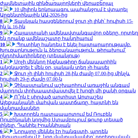
ժամկետային զինծառայողների վերաբերյալ
7
10 միլիոն երկրպագու պահանջում է վտարել
Արգենտինային ԱԱ-2026-ից
8
Տասնյակ հասցեներում ջուր չի լինի՝ հուլիսի 15-
ին և 16-ին
9
Հայաստանի ամենավտանգավոր օձերը. որտեղ
են դրանք ամենաշատը հանդիպում
10
Պուտինը հանդես է եկել հայտարարությամբ.
Խուզարկություն և ձերբակալություն․ թիրախում՝
ընդդիմադիրները (տեսանյութ)
1
Սոչի մեկնող ինքնաթիռը ճանապարհին
անցկացրել է մեկ օր, սակայն տեղ չի հասել
2
Ջուր չի լինի հուլիսի 28-ին ժամը 07.00-ից մինչև
հուլիսի 29-ը ժամը 07.00-ն
3
Չինաստանում աշխարհում առաջին անգամ
մարդուն փոխպատվաստվել է խոզի մի քանի օրգան
4
Ո՞րն է սիրված արտիստ Արտաշես
Ալեքսանյանի մահվան պատճառը. հայտնի են
մանրամասներ
5
Խստորեն դատապարտում եմ Ռուբեն
Ռուբինյանի կողմից Ստամբուլում թուրք տեսած
լինելը. Դանիել Իոաննիսյան
6
Նորայրը մեկնել էր հանգստի, արդեն
վերադառնում է. նոր մանրամասներ՝ ողբերգական