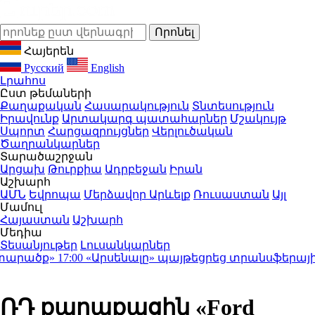
Հայերեն
Русский
English
Լրահոս
Ըստ թեմաների
Քաղաքական
Հասարակություն
Տնտեսություն
Իրավունք
Արտակարգ պատահարներ
Մշակույթ
Սպորտ
Հարցազրույցներ
Վերլուծական
Ծաղրանկարներ
Տարածաշրջան
Արցախ
Թուրքիա
Ադրբեջան
Իրան
Աշխարհ
ԱՄՆ
Եվրոպա
Մերձավոր Արևելք
Ռուսաստան
Այլ
Մամուլ
Հայաստան
Աշխարհ
Մեդիա
Տեսանյութեր
Լուսանկարներ
արածք»
17:00
«Արսենալը» պայթեցրեց տրանսֆերային շուկ
ՌԴ քաղաքացին «Ford