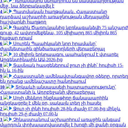
3
Դերասանին մեղադրում են մանկապղծության
մեջ․ նա ձերբակալվել է
4
Պատմական հաղթանակ․ Հայաստանը
դարձավ աշխարհի առաջնության մեդալային
հաշվարկի հաղթող
5
Գագիկ Ծառուկյանից կբռնագանձվի 75 անշարժ
գույք, 42 ավտոմեքենա, 105 միլիարդ 865 միլիոն 865
հազար դրամ
6
Սուրեն Պապիկյանի նոր հրամանը՝
ժամկետային զինծառայողների վերաբերյալ
7
10 միլիոն երկրպագու պահանջում է վտարել
Արգենտինային ԱԱ-2026-ից
8
Տասնյակ հասցեներում ջուր չի լինի՝ հուլիսի 15-
ին և 16-ին
9
Հայաստանի ամենավտանգավոր օձերը. որտեղ
են դրանք ամենաշատը հանդիպում
10
Տոկաևի անսպասելի հայտարարությունը՝
Հայաստանի և Ադրբեջանի վերաբերյալ
1
Սոչի մեկնող ինքնաթիռը ճանապարհին
անցկացրել է մեկ օր, սակայն տեղ չի հասել
2
Ջուր չի լինի հուլիսի 28-ին ժամը 07.00-ից մինչև
հուլիսի 29-ը ժամը 07.00-ն
3
Չինաստանում աշխարհում առաջին անգամ
մարդուն փոխպատվաստվել է խոզի մի քանի օրգան