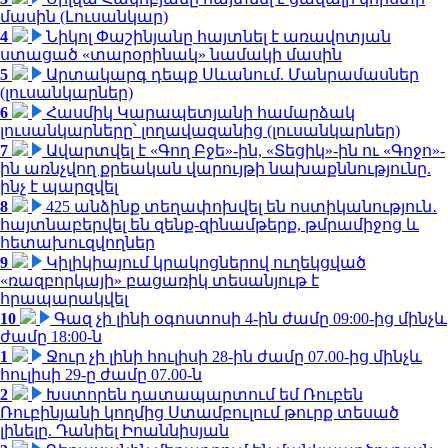
մասին (Լուսանկար)
4
Նիկոլ Փաշինյանը հայտնել է առավոտյան
ստացած «տարօրինակ» նամակի մասին
5
Արտակարգ դեպք Սևանում. Մանրամասներ
(լուսանկարներ)
6
Հասմիկ Կարապետյանի համարձակ
լուսանկարները՝ լողավազանից (լուսանկարներ)
7
Ավարտվել է «Գող Բջե»-ին, «Տեցիկ»-ին ու «Գոջո»-
ին առնչվող քրեական վարույթի նախաքննությունը.
ինչ է պարզվել
8
425 անձինք տեղափոխվել են ոստիկանություն․
հայտնաբերվել են զենք-զինամթերք, թմրամիջոց և
հետախուզվողներ
9
Կիլիկիայում կրակոցներով ուղեկցված
«ռազբորկայի» բացառիկ տեսանյութ է
հրապարակվել
10
Գազ չի լինի օգոստոսի 4-ին ժամը 09:00-ից մինչև
ժամը 18:00-ն
1
Ջուր չի լինի հուլիսի 28-ին ժամը 07.00-ից մինչև
հուլիսի 29-ը ժամը 07.00-ն
2
Խստորեն դատապարտում եմ Ռուբեն
Ռուբինյանի կողմից Ստամբուլում թուրք տեսած
լինելը. Դանիել Իոաննիսյան