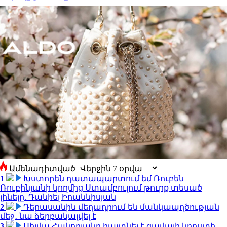
Ամենադիտված
1
Խստորեն դատապարտում եմ Ռուբեն
Ռուբինյանի կողմից Ստամբուլում թուրք տեսած
լինելը. Դանիել Իոաննիսյան
2
Դերասանին մեղադրում են մանկապղծության
մեջ․ նա ձերբակալվել է
3
Սիլվա Հակոբյանը հայտնել է ցավալի կորստի