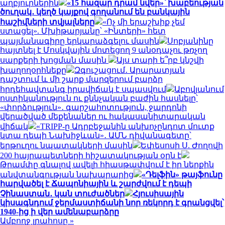
աղբյուրներին
«15 հազար դրամ նվեր»՝ խաբեության
ծուղակ․ կեղծ կայքով գողանում են բանկային
հաշիվների տվյալները
«Ոչ մի երաշխիք չեմ
ստացել». Մխիթարյանը՝ «Ինտերի» հետ
պայմանագիրը երկարաձգելու մասին
Սոբյանինը
հայտնել է Մոսկվային մոտեցող 9 անօդաչու թռչող
սարքերի խոցման մասին
Այս տարի ե՞րբ կնշվի
խաղողօրհնեքը
Զգուշացում․ Արարատյան
դաշտում և մի շարք մարզերում բարձր
հրդեհավտանգ իրավիճակ է սպասվում
Աբովյանում
ոստիկանություն ու քննչական բաժին հասնելը՝
«փորձություն»․ գարշահոտություն, ջարդոնի
վերածված մեքենաներ ու հակասանիտարական
վիճակ
«TRIPP-ը Ադրբեջանին անխոչընդոտ մուտք
կտա դեպի Նախիջևան»․ ԱՄՆ դիվանագետը՝
երթուղու նպատակների մասին
Եփեսոսի Ս. Ժողովի
200 հայրապետների հիշատակության օրն է
Թրամփը գնալով ավելի հիասթափվում է իր ներքին
անվտանգության նախարարից
«Դելֆին» թայֆունը
հարվածել է Ճապոնիային և շարժվում է դեպի
Չինաստան․ կան տուժածներ
Հյուսիսային
կիսագնդում ջերմաստիճանի նոր ռեկորդ է գրանցվել՝
1940-ից ի վեր ամենաբարձրը
Ամբողջ լրահոսը »