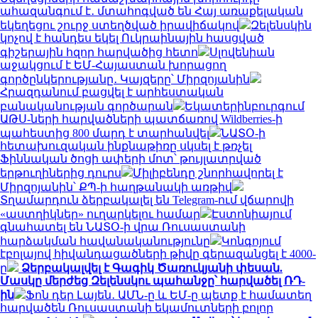
ահազանգում է․ մտահոգված են Հայ առաքելական
եկեղեցու շուրջ ստեղծված իրավիճակով
Զելենսկին
կոչով է հանդես եկել Ուկրաինային հասցված
գիշերային հզոր հարվածից հետո
Սլովենիան
աջակցում է ԵՄ-Հայաստան խորացող
գործընկերությանը․ Կայզերը՝ Միրզոյանին
Հրազդանում բացվել է արհեստական
բանականության գործարան
Եկատերինբուրգում
ԱԹՍ-ների հարվածների պատճառով Wildberries-ի
պահեստից 800 մարդ է տարհանվել
ՆԱՏՕ-ի
հետախուզական ինքնաթիռը սկսել է թռչել
Ֆիննական ծոցի ափերի մոտ՝ թույլատրված
երթուղիներից դուրս
Միլիբենդը շնորհավորել է
Միրզոյանին՝ ՔՊ-ի հաղթանակի առթիվ
Տղամարդուն ձերբակալել են Telegram-ում վճարովի
«աստղիկներ» ուղարկելու համար
Էստոնիայում
գնահատել են ՆԱՏՕ-ի վրա Ռուսաստանի
հարձակման հավանականությունը
Կոնգոյում
էբոլայով հիվանդացածների թիվը գերազանցել է 4000-
ը
Ձերբակալվել է Գագիկ Ծառուկյանի փեսան.
Մասկը մերժեց Զելենսկու պահանջը՝ հարվածել ՌԴ-
ին
Ֆոն դեր Լայեն․ ԱՄՆ-ը և ԵՄ-ը պետք է համատեղ
հարվածեն Ռուսաստանի եկամուտների բոլոր