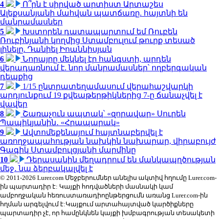
4
Ո՞րն է սիրված արտիստ Արտաշես
Ալեքսանյանի մահվան պատճառը. հայտնի են
մանրամասներ
5
Խստորեն դատապարտում եմ Ռուբեն
Ռուբինյանի կողմից Ստամբուլում թուրք տեսած
լինելը. Դանիել Իոաննիսյան
6
Նորայրը մեկնել էր հանգստի, արդեն
վերադառնում է. նոր մանրամասներ՝ ողբերգական
դեպքից
7
1/15 ընտրատեղամասում վերահաշվարկի
արդյունքում 19 քվեաթերթիկներից 7-ը ճանաչվել է
վավեր
8
Շառաչուն ապտակ՝ «զորավար» Սուրեն
Պապիկյանին․ «Հրապարակ»
9
Ավտոմեքենայում հայտնաբերվել է
առողջապահության նախկին նախարար, վիրաբույժ
Գագիկ Ստամբուլցյանի մարմինը
10
Դերասանին մեղադրում են մանկապղծության
մեջ․ նա ձերբակալվել է
© 2011-2026 Lurer.com Մեջբերումներ անելիս ակտիվ հղումը Lurer.com-
ին պարտադիր է: Կայքի հոդվածների մասնակի կամ
ամբողջական հեռուստառադիոընթերցումն առանց Lurer.com-ին
հղման արգելվում է:Կայքում արտահայտված կարծիքները
պարտադիր չէ, որ համընկնեն կայքի խմբագրության տեսակետի