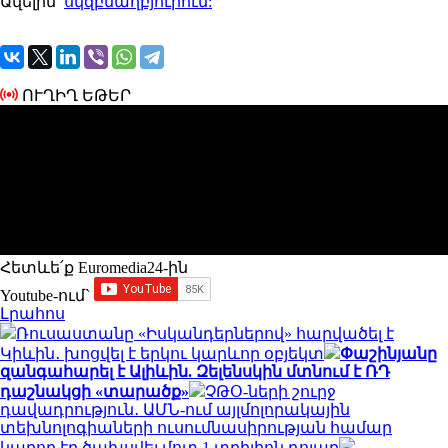
Ավելին՝
սկզբնաղբյուրում:
ՈՒՂԻՂ ԵԹԵՐ
Հետևե՛ք Euromedia24-ին
Youtube-ում`
Լրահոս
Ռուսաստանը «Իսկանդերներով» հարվածել է
Կիևին․ խոցվել է երկու կարևոր օբյեկտ
Փաշինյանը
զանգահարել է Ալիևին. Զելենսկին մտնում է ՌԴ
դաշնակցի «տարածք»
ՉԹՕ-ների շուրջ
դավադրություն․ ԱՄՆ-ում այլմոլորակային
տեխնոլոգիաների ուսումնասիրության համար
կարող էր ծախսվել մոտ 1 տրիլիոն դոլար