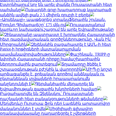
Էստոնիայում կոչ են արել փակել Ռուսաստանի հետ
սահմանը
Ուգալդեի գոլը խաղադրույք կատարած
անձին ավելի քան 2,5 միլիոն ռուբլի է բերել
«Արսենալը» պայթեցրեց տրանսֆերային շուկան․
Բրունո Գիմարայեշը՝ £75 մլն-ով
Ռուսաստանում
կարևոր նախազգուշացում են արել Եվրամիությանը
Չինաստանը պատրաստ է խորացնել Հայաստանի
հետ ռազմավարական գործընկերությունը․ Վան Ին՝
Միրզոյանին
Զելենսկին բացահայտել է ԱՄՆ-ի հետ
Patriot-ի հրթիռների մատակարարման
պայմանավորվածությունները
Փաշինյան․ TRIPP-ը
կփոխի Հայաստանի դիրքը համաշխարհային
ներդրումային քարտեզում
Տղամարդը ծեծել է
շտապօգնության բժշկին և վարորդին
ՄԻՊ-ը կոշտ
արձագանքել է․ քրեական գործով անձնական ու
ընտանեկան տվյալների հրապարակումն
անընդունելի է
Գերմանիային մեղադրել են
Եվրամիության գազային խնդիրների համար
Բացահայտվել են Զելենսկու՝ Ռուսաստանի
դաշնակցի հետ բանակցությունների թեմաները
Մեդվեդևը Ուրսուլա ֆոն դեր Լայենին արտասովոր
մականուններ է տվել
Սիցիլիայի գլխավոր
օդանավակայանը դադարեցրել է չվերթների