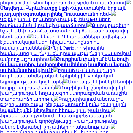
ընդունումը Էթնա հրաբխի ժայթքման պատճառով
Մեդվեդև․ «Արևմուտքը կլքի Հայաստանին, երբ այն
դադարի օգտակար լինել Ռուսաստանի դեմ»
Գելենջիկում լողափերը փակվել են ԱԹՍ-ների
հարձակման վտանգի պատճառով
Քաղաքագետը
նշել է ԵՄ-ի հետ Հայաստանի մերձեցման հնարավոր
հետևանքը
Զելենսկի․ ՌԴ հարվածները ավերել են
էլեկտրակայաններ, հիվանդանոցներ ու
համալսարաններ
Ի՞նչ է Patriot հրթիռային
համակարգը և ինչու են դրա պաշարները սպառվում
ամբողջ աշխարհում
Թուրքիան փակում է Սև ծովի
ճանապարհը․ Նովոռոսիյսկ մեկնող նավերի անցումը
սահմանափակվում է
Իրանի ԱԳ նախարարը
հարևան մահմեդական երկրներին «իսկական
եղբայրության» կոչ է արել
Մահացել է Լիոնել Մեսսիի
հայրը՝ Խորխե Մեսսին
Ռուբինյանը շնորհավորել է
խաղաղության հռչակագրի ստորագրման առաջին
տարեդարձի առիթով
Բուլղարիայում անօդաչու
թռչող սարք է պայթել գազատարի կոմպրեսորային
կայանից մեկ կիլոմետր հեռավորության վրա
Ֆրանսիան ողջունում է հայ-ադրբեջանական
խաղաղության գործընթացը․ «Խաղաղությունը
պետք է վերածվի շոշափելի իրականության»
Եկեղեցիների համաշխարհային խորհուրդը