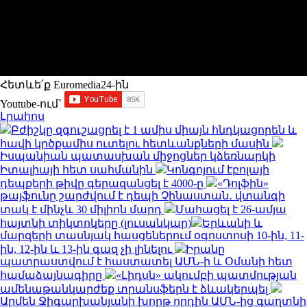
Հետևե՛ք Euromedia24-ին
Youtube-ում`
Լրահոս
Բժիշկը զգուշացրել է 1 ամիս միայն հնդկացորեն և
հավի կրծքամիս ուտելու հետևանքների մասին
Իսպանիան պատասխան միջոցներ կձեռնարկի
Իտալիայի հետ սահմանին
Կոնգոյում էբոլայի
դեպքերի թիվը գերազանցել է 4000-ը
«Դոլֆին»
թայֆունը շարժվում է դեպի Չինաստան․ վտանգի
տակ է մինչև 30 միլիոն մարդ
Մահացել է 26-ամյա
հայտնի տիկտոկերը (լուսանկար)
Երևանի և
մարզերի տասնյակ հասցեներում օգոստոսի 10-ին, 11-
ին, 12-ին և 13-ին գազ չի լինելու
Իրանը
պատրաստվում է հաստատել ԱՄՆ-ի և Օմանի հետ
համաձայնագիրը
«Լիդսն» ակումբի պատմության
ամենաթանկարժեք տրանսֆերն է ձևակերպել
Արմեն Ջիգարխանյանի խորթ որդին ԱՄՆ-ից գաղտնի