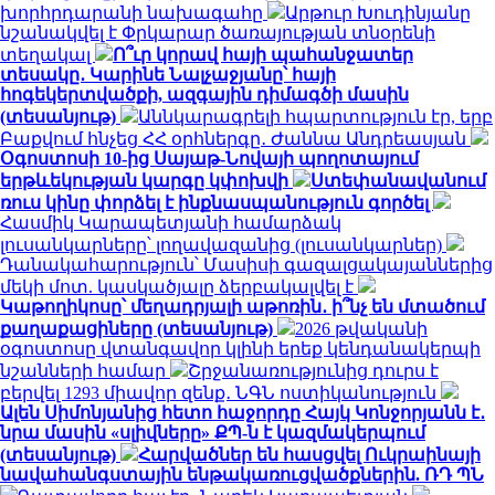
խորհրդարանի նախագահը
Արթուր Խուդինյանը
նշանակվել է Փրկարար ծառայության տնօրենի
տեղակալ
Ո՞ւր կորավ հայի պահանջատեր
տեսակը․ Կարինե Նալչաջյանը՝ հայի
հոգեկերտվածքի, ազգային դիմագծի մասին
(տեսանյութ)
Աննկարագրելի հպարտություն էր, երբ
Բաքվում հնչեց ՀՀ օրհներգը․ Ժաննա Անդրեասյան
Օգոստոսի 10-ից Սայաթ-Նովայի պողոտայում
երթևեկության կարգը կփոխվի
Ստեփանավանում
ռուս կինը փորձել է ինքնասպանություն գործել
Հասմիկ Կարապետյանի համարձակ
լուսանկարները՝ լողավազանից (լուսանկարներ)
Դանակահարություն՝ Մասիսի գազալցակայաններից
մեկի մոտ. կասկածյալը ձերբակալվել է
Կաթողիկոսը՝ մեղադրյալի աթոռին․ ի՞նչ են մտածում
քաղաքացիները (տեսանյութ)
2026 թվականի
օգոստոսը վտանգավոր կլինի երեք կենդանակերպի
նշանների համար
Շրջանառությունից դուրս է
բերվել 1293 միավոր զենք․ ՆԳՆ ոստիկանություն
Ալեն Սիմոնյանից հետո հաջորդը Հայկ Կոնջորյանն է․
նրա մասին «սլիվները» ՔՊ-ն է կազմակերպում
(տեսանյութ)
Հարվածներ են հասցվել Ուկրաինայի
նավահանգստային ենթակառուցվածքներին. ՌԴ ՊՆ