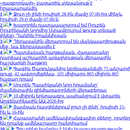
«ռազբորկայի» բացառիկ տեսանյութ է
հրապարակվել
1
Ջուր չի լինի հուլիսի 28-ին ժամը 07.00-ից մինչև
հուլիսի 29-ը ժամը 07.00-ն
2
Խստորեն դատապարտում եմ Ռուբեն
Ռուբինյանի կողմից Ստամբուլում թուրք տեսած
լինելը. Դանիել Իոաննիսյան
3
Դերասանին մեղադրում են մանկապղծության
մեջ․ նա ձերբակալվել է
4
Պատմական հաղթանակ․ Հայաստանը
դարձավ աշխարհի առաջնության մեդալային
հաշվարկի հաղթող
5
Գագիկ Ծառուկյանից կբռնագանձվի 75 անշարժ
գույք, 42 ավտոմեքենա, 105 միլիարդ 865 միլիոն 865
հազար դրամ
6
Սուրեն Պապիկյանի նոր հրամանը՝
ժամկետային զինծառայողների վերաբերյալ
7
10 միլիոն երկրպագու պահանջում է վտարել
Արգենտինային ԱԱ-2026-ից
8
Տասնյակ հասցեներում ջուր չի լինի՝ հուլիսի 15-
ին և 16-ին
9
Հայաստանի ամենավտանգավոր օձերը. որտեղ
են դրանք ամենաշատը հանդիպում
10
Պուտինը հանդես է եկել հայտարարությամբ.