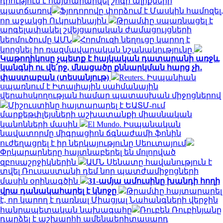
դրություն է հայտարարվել շոգի ալիքների
պատճառով
Ֆյոդորովը փորձում է Մասկին համոզել,
որ աջակցի Ուկրաինային
Թրամփը սպառնացել է
արգելափակել շվեյցարական ժամացույցների
ներմուծումը ԱՄՆ
Հորմուզի նեղուցը կարող է
կորցնել իր ռազմավարական նշանակությունը
Կաթողիկոսը չպետք է հայկական դատարանի առջև
կանգնի ու վե՛րջ, մնացածը քննարկման հարց չի․
փաստաբան (տեսանյութ)
Reuters. Իսպանիան
սպառնում է Իտալիային սահմանային
վերահսկողության համար պատասխան միջոցներով
Միշուստինը հայտարարել է ԵԱՏՄ-ում
մարքեթփլեյսների աշխատանքի միասնական
կանոնների մասին
El Mundo. Իսպանական
նավատորմը միգրացիոն ճգնաժամի ֆոնին
ուժեղացրել է իր ներկայությունը Սեուտայում
Փրկարարները հայտնաբերել են մոլորված
զբոսաշրջիկներին
ԱՄՆ Սենատը հավանություն է
տվել Ռուսաստանի դեմ նոր պատժամիջոցների
մասին օրինագծին
31-ամյա ամուսինը խանդի հողի
վրա դանակահարել է կնոջը
Թրամփը հայտարարել
է, որ կարող է դառնալ Միացյալ Նահանգների վերջին
հանրապետական ​​նախագահը
Ռուբեն Ռուբինյանը
դարձել է աշխարհի ամենաերիտասարդ