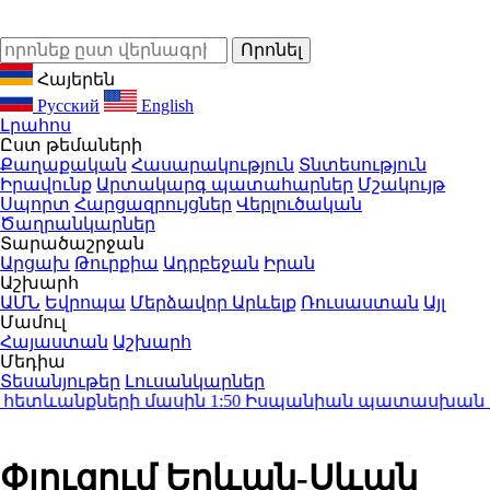
Հայերեն
Русский
English
Լրահոս
Ըստ թեմաների
Քաղաքական
Հասարակություն
Տնտեսություն
Իրավունք
Արտակարգ պատահարներ
Մշակույթ
Սպորտ
Հարցազրույցներ
Վերլուծական
Ծաղրանկարներ
Տարածաշրջան
Արցախ
Թուրքիա
Ադրբեջան
Իրան
Աշխարհ
ԱՄՆ
Եվրոպա
Մերձավոր Արևելք
Ռուսաստան
Այլ
Մամուլ
Հայաստան
Աշխարհ
Մեդիա
Տեսանյութեր
Լուսանկարներ
հետևանքների մասին
1:50
Իսպանիան պատասխան միջոց
Փլուզում Երևան-Սևան