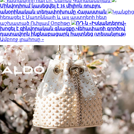
Դատավորը հայ էր․ Նարեկ Կարապետյան
Մինվոդիում կասեցվել է 16 միլիոն ռուբլու
անօրինական տեղափոխումը Հայաստան
Կյանքից
հեռացել է Մադոննայի և այլ աստղերի հետ
աշխատած Ուիլյամ Օրբիթը
ՌԴ-ն «Իսկանդերով»
խոցել է զինվորական գնացքը.Վեհափառի գործով
դատավորն ինքնաբացարկ հայտնեց (տեսանյութ)
Ամբողջ լրահոսը »