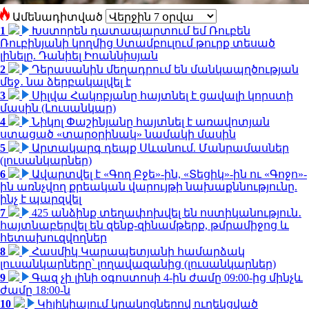
Ամենադիտված
1
Խստորեն դատապարտում եմ Ռուբեն
Ռուբինյանի կողմից Ստամբուլում թուրք տեսած
լինելը. Դանիել Իոաննիսյան
2
Դերասանին մեղադրում են մանկապղծության
մեջ․ նա ձերբակալվել է
3
Սիլվա Հակոբյանը հայտնել է ցավալի կորստի
մասին (Լուսանկար)
4
Նիկոլ Փաշինյանը հայտնել է առավոտյան
ստացած «տարօրինակ» նամակի մասին
5
Արտակարգ դեպք Սևանում. Մանրամասներ
(լուսանկարներ)
6
Ավարտվել է «Գող Բջե»-ին, «Տեցիկ»-ին ու «Գոջո»-
ին առնչվող քրեական վարույթի նախաքննությունը.
ինչ է պարզվել
7
425 անձինք տեղափոխվել են ոստիկանություն․
հայտնաբերվել են զենք-զինամթերք, թմրամիջոց և
հետախուզվողներ
8
Հասմիկ Կարապետյանի համարձակ
լուսանկարները՝ լողավազանից (լուսանկարներ)
9
Գազ չի լինի օգոստոսի 4-ին ժամը 09:00-ից մինչև
ժամը 18:00-ն
10
Կիլիկիայում կրակոցներով ուղեկցված