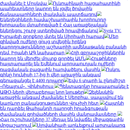
ժամանել է Մոսկվա
Ուկրաինայի հացահատիկի
պահեստները կարող են լցվել ծովային
ճանապարհների փակման պատճառով
Եկեղեցիների համաշխարհային խորհուրդը
խորապես մտահոգված է Հայ առաքելական
եկեղեցու շուրջ ստեղծված իրավիճակով
Syria TV.
Իսրայելի զորքերը մտել են Սիրիայի հարավ
Մեր
զինված ուժերը ցույց տվեցին իրենց
կարողությունները աշխարհի ամենաթանկ բանակի
դեմ. Իրանի ԱԳ նախարար
Հղի զբոսաշրջիկներին
կարող են մերժել մուտք գործել ԱՄՆ
Հութիները
հայտարարել են Եմենում պրոսաուդյան ուժերի
ռազմական բազային հարվածելու մասին
Ոսկու
գինը հունիսի 17-ից ի վեր առաջին անգամ
գերազանցել է 4400 դոլարը
Եվս 6 տարի և ընդմիշտ
«Ռեալում»․ Վինիսիուս
Պենտագոնը հրապարակել է
ԱԹՕ-ների վերաբերյալ նոր նյութեր
Զելենսկին
առաջին անգամ ժամանել է Սերբիա․ սպասվում են
կարևոր բանակցություններ Վուչիչի հետ
Հայտնի
են դարձել Թաիլանդի դպրոցի հրաձգության
ժամանակ զոհվածների մասին մանրամասները
Հայ ուշուիստները 37 մեդալ են նվաճել միջազգային
մրցաշարում
Սլովակիայի արևելքում արտակարգ