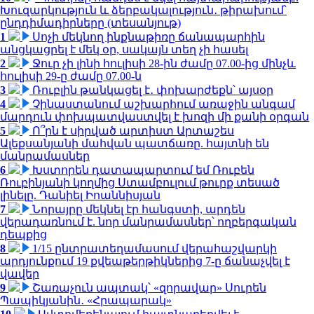
Խուզարկություն և ձերբակալություն․ թիրախում՝
ընդդիմադիրները (տեսանյութ)
1
Սոչի մեկնող ինքնաթիռը ճանապարհին
անցկացրել է մեկ օր, սակայն տեղ չի հասել
2
Ջուր չի լինի հուլիսի 28-ին ժամը 07.00-ից մինչև
հուլիսի 29-ը ժամը 07.00-ն
3
Ռուբլին թանկացել է․ փոխարժեքն՝ այսօր
4
Չինաստանում աշխարհում առաջին անգամ
մարդուն փոխպատվաստվել է խոզի մի քանի օրգան
5
Ո՞րն է սիրված արտիստ Արտաշես
Ալեքսանյանի մահվան պատճառը. հայտնի են
մանրամասներ
6
Խստորեն դատապարտում եմ Ռուբեն
Ռուբինյանի կողմից Ստամբուլում թուրք տեսած
լինելը. Դանիել Իոաննիսյան
7
Նորայրը մեկնել էր հանգստի, արդեն
վերադառնում է. նոր մանրամասներ՝ ողբերգական
դեպքից
8
1/15 ընտրատեղամասում վերահաշվարկի
արդյունքում 19 քվեաթերթիկներից 7-ը ճանաչվել է
վավեր
9
Շառաչուն ապտակ՝ «զորավար» Սուրեն
Պապիկյանին․ «Հրապարակ»