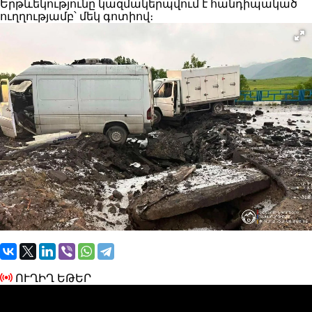
Երթևեկությունը կազմակերպվում է հանդիպակած
ուղղությամբ՝ մեկ գոտիով։
ՈՒՂԻՂ ԵԹԵՐ