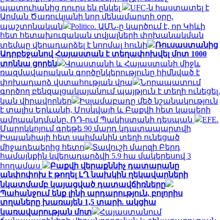
պատուհանից դուրս են ընկել
UFC-ն հաստատել է
Արման Ծառուկյանի նոր մենամարտի օրը.
պաշտոնական
Politico. ԱՄՆ-ը կարծում է, որ Կիևի
հետ հետախուզական տվյալների փոխանակման
տեմպը վերադարձել է նորմալ հունի
Ռուսաստանից
Ադրբեջանով Հայաստան է տեղափոխվել մոտ 1000
տոննա ցորեն
Վրաստանի և Հայաստանի միջև
ռազմավարական գործընկերությունը հիմնված է
փոխադարձ վստահության վրա
Նորապատում
գործող բենզալցակայանում պայթյուն է տեղի ունեցել.
կան վիրավորներ
Իսլամաբադը մեծ նշանակություն
է տալիս Երևանի, Մոսկվայի և Բաքվի հետ կապերի
ամրապնդմանը. ՌԴ-ում Պակիստանի դեսպան
EFE.
Մարոկկոյում գրեթե 90 մարդ կդատապարտվի
Իսպանիայի հետ սահմանին տեղի ունեցած
միջադեպերից հետո
Տավուշի մարզի Բերդ
համայնքին կվերադարձվի 5.9 հա մակերեսով 3
հողամաս
Բաքվի վերաքննիչ դատարանը
անփոփոխ է թողել ԼՂ նախկին ղեկավարների
նկատմամբ կայացված դատավճիռները
Պահանջում ենք լինի արդարություն, բոլորիս
տղաները խառայեն 1,5 տարի. ակցիա
կառավարության մոտ
Հայաստանում