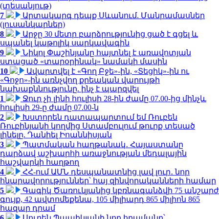
(տեսանյութ)
7
Արտակարգ դեպք Սևանում. Մանրամասներ
(լուսանկարներ)
8
Արջը 30 մետր բարձրությունից ցած է գցել և
սպանել կաթոլիկ սարկավագին
9
Նիկոլ Փաշինյանը հայտնել է առավոտյան
ստացած «տարօրինակ» նամակի մասին
10
Ավարտվել է «Գող Բջե»-ին, «Տեցիկ»-ին ու
«Գոջո»-ին առնչվող քրեական վարույթի
նախաքննությունը. ինչ է պարզվել
1
Ջուր չի լինի հուլիսի 28-ին ժամը 07.00-ից մինչև
հուլիսի 29-ը ժամը 07.00-ն
2
Խստորեն դատապարտում եմ Ռուբեն
Ռուբինյանի կողմից Ստամբուլում թուրք տեսած
լինելը. Դանիել Իոաննիսյան
3
Պատմական հաղթանակ․ Հայաստանը
դարձավ աշխարհի առաջնության մեդալային
հաշվարկի հաղթող
4
ՀՀ-ում ԱՄՆ դեսպանատնից լավ լուր․ նոր
հնարավորություններ՝ հայ զինվորականների համար
5
Գագիկ Ծառուկյանից կբռնագանձվի 75 անշարժ
գույք, 42 ավտոմեքենա, 105 միլիարդ 865 միլիոն 865
հազար դրամ
6
Սուրեն Պապիկյանի նոր հրամանը՝