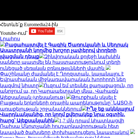
Հետևե՛ք Euromedia24-ին
Youtube-ում`
Լրահոս
Բացահայտվել է Գագիկ Ծառուկյանի և Սեդրակ
Ասատրյանի կողմից խոշոր չափերով փողերի
լվացման դեպք
Զինվորական քոլեջի նախկին
սաները պատմել են հաստատությունում տեղի
ունեցած uեռшկшն բռնnւթյnւնների մասին
Փաշինյանը ժամանել է Ղրղզստան․ կայանալու է
Եվրասիական միջկառավարական խորհրդի նեղ
կազմով նիստը
Ուզում եմ տեսնել քաղաքացուն, որ
անրջում ա, որ Կարապետյանը մնա․ Վահագն
Ալեքսանյան (տեսանյութ)
Թուրքիան սկսել է
Բալթյան երկրների օդային պարեկությունը՝ ՆԱՏՕ-ի
առաքելության շրջանակներում
Ի՞նչ եք ակնկալում
Վարդևանյանից, որ կողմ քվերակեք նրա օգտին․
հարց՝ Ալեքսանյանին
1,7 մլն դրամ կհատկացվի
Ռաիսա Մկրտչյանի հուղարկավորության հետ
կապված ծախսերը փոխհատուցելու նպատակով
Europa Press. Իսպանիայի իշխանությունները