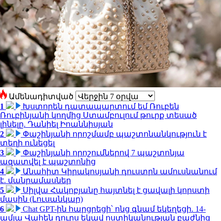
Ամենադիտված
1
Խստորեն դատապարտում եմ Ռուբեն
Ռուբինյանի կողմից Ստամբուլում թուրք տեսած
լինելը. Դանիել Իոաննիսյան
2
Փաշինյանի որոշմամբ պաշտոնանկություն է
տեղի ունեցել
3
Փաշինյանի որոշումներով 7 պաշտոնյա
ազատվել է պաշտոնից
4
Անահիտ Կիրակոսյանի դուստրն ամուսնանում
է. մանրամասներ
5
Սիլվա Հակոբյանը հայտնել է ցավալի կորստի
մասին (Լուսանկար)
6
Chat GPT-ին հարցրեցի՝ ոնց գնամ եկեղեցի. 14-
ամյա Վահեն դուրս եկավ ոստիկանության բաժնից