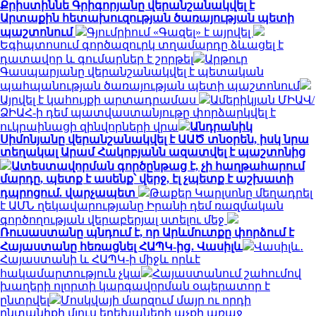
Քրիստիննե Գրիգորյանը վերանշանակվել է
Արտաքին հետախուզության ծառայության պետի
պաշտոնում
Գյումրիում «Գազել» է այրվել
Եգիպտոսում գործազուրկ տղամարդը ձևացել է
դատավոր և գումարներ է շորթել
Արթուր
Գասպարյանը վերանշանակվել է պետական
պահպանության ծառայության պետի պաշտոնում
Այրվել է կահույքի արտադրամաս
Ամերիկյան ՄԻԱՎ/
ՁԻԱՀ-ի դեմ պատվաստանյութը փորձարկվել է
ուկրաինացի զինվորների վրա
Անդրանիկ
Սիմոնյանը վերանշանակվել է ԱԱԾ տնօրեն, իսկ նրա
տեղակալ Արամ Հակոբյանն ազատվել է պաշտոնից
Ատեստավորման գործընթաց է, չի հաղթահարում
մարդը, պետք է ասենք՝ վերջ, էլ չպետք է աշխատի
դպրոցում. վարչապետ
Թաքեր Կարլսոնը մեղադրել
է ԱՄՆ ղեկավարությանը Իրանի դեմ ռազմական
գործողության վերաբերյալ ստելու մեջ
Ռուսաստանը պնդում է, որ Արևմուտքը փորձում է
Հայաստանը հեռացնել ՀԱՊԿ-ից․ Վասիլև
Վասիլև․
Հայաստանի և ՀԱՊԿ-ի միջև որևէ
հակամարտություն չկա
Հայաստանում շահումով
խաղերի ոլորտի կարգավորման օպերատոր է
ընտրվել
Մոսկվայի մարզում մայր ու որդի
ընտանիքի մյուս երեխաների աչքի առաջ