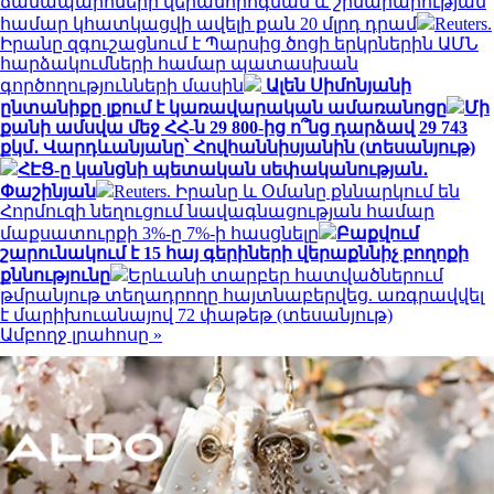
ճանապարհների վերանորոգման և շինարարության
համար կհատկացվի ավելի քան 20 մլրդ դրամ
Reuters.
Իրանը զգուշացնում է Պարսից ծոցի երկրներին ԱՄՆ
հարձակումների համար պատասխան
գործողությունների մասին
Ալեն Սիմոնյանի
ընտանիքը լքում է կառավարական ամառանոցը
Մի
քանի ամսվա մեջ ՀՀ-ն 29 800-ից ո՞նց դարձավ 29 743
քկմ․ Վարդևանյանը՝ Հովհաննիսյանին (տեսանյութ)
ՀԷՑ-ը կանցնի պետական սեփականության․
Փաշինյան
Reuters. Իրանը և Օմանը քննարկում են
Հորմուզի նեղուցում նավագնացության համար
մաքսատուրքի 3%-ը 7%-ի հասցնելը
Բաքվում
շարունակում է 15 հայ գերիների վերաքննիչ բողոքի
քննությունը
Երևանի տարբեր հատվածներում
թմրանյութ տեղադրողը հայտնաբերվեց. առգրավվել
է մարիխուանայով 72 փաթեթ (տեսանյութ)
Ամբողջ լրահոսը »