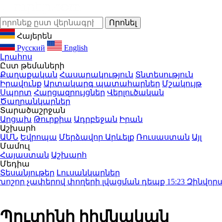
Հայերեն
Русский
English
Լրահոս
Ըստ թեմաների
Քաղաքական
Հասարակություն
Տնտեսություն
Իրավունք
Արտակարգ պատահարներ
Մշակույթ
Սպորտ
Հարցազրույցներ
Վերլուծական
Ծաղրանկարներ
Տարածաշրջան
Արցախ
Թուրքիա
Ադրբեջան
Իրան
Աշխարհ
ԱՄՆ
Եվրոպա
Մերձավոր Արևելք
Ռուսաստան
Այլ
Մամուլ
Հայաստան
Աշխարհ
Մեդիա
Տեսանյութեր
Լուսանկարներ
որ չափերով փողերի լվացման դեպք
15:23
Զինվորական 
Պուտինի հիմնական