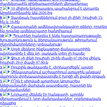
ժամկետային զինծառայողների վերաբերյալ
7
10 միլիոն երկրպագու պահանջում է վտարել
Արգենտինային ԱԱ-2026-ից
8
Տասնյակ հասցեներում ջուր չի լինի՝ հուլիսի 15-
ին և 16-ին
9
Հայաստանի ամենավտանգավոր օձերը. որտեղ
են դրանք ամենաշատը հանդիպում
10
Պուտինը հանդես է եկել հայտարարությամբ.
Խուզարկություն և ձերբակալություն․ թիրախում՝
ընդդիմադիրները (տեսանյութ)
1
Սոչի մեկնող ինքնաթիռը ճանապարհին
անցկացրել է մեկ օր, սակայն տեղ չի հասել
2
Ջուր չի լինի հուլիսի 28-ին ժամը 07.00-ից մինչև
հուլիսի 29-ը ժամը 07.00-ն
3
Ռուբլին թանկացել է․ փոխարժեքն՝ այսօր
4
Չինաստանում աշխարհում առաջին անգամ
մարդուն փոխպատվաստվել է խոզի մի քանի օրգան
5
Ո՞րն է սիրված արտիստ Արտաշես
Ալեքսանյանի մահվան պատճառը. հայտնի են
մանրամասներ
6
Նորայրը մեկնել էր հանգստի, արդեն
վերադառնում է. նոր մանրամասներ՝ ողբերգական
դեպքից