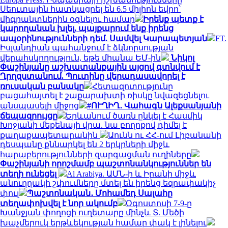
Սեուտային հատկացրել են 6.5 միլիոն եվրո՝
միգրանտներին օգնելու համար
Իրենք պետք է
կարողանան խլել, պայքարում ենք իրենց
ապօրինությունների դեմ. Սամվել Կարապետյան
FT.
Իսլանդիան պահանջում է ձկնորսության
վերահսկողություն, եթե միանա ԵՄ-ին
Նիկոլ
Փաշինյանը աշխատանքային այցով գտնվում է
Ղրղզստանում. Պուտինը վերադասավորել է
ռուսական բանակը
Հետազոտությունը
բացահայտել է շաքարախտի ռիսկը նվազեցնելու
անսպասելի միջոց
#ՈՒՂԻՂ․ Վահագն Ալեքսանյանի
ճեպազրույցը
Երևանում ծառն ընկել է Հասմիկ
Խոջյանի մեքենայի վրա. նա բողոքով դիմել է
քաղաքապետարանին
Աունն ու ՀՀ-ում Լիբանանի
դեսպանը քննարկել են 2 երկրների միջև
հարաբերությունների զարգացման ուղիները
Փաշինյանի որոշմամբ պաշտոնանկություններ են
տեղի ունեցել
Al Arabiya. ԱՄՆ-ի և Իրանի միջև
անուղղակի շփումները մտել են իրենց եզրափակիչ
փուլ
Պաշտոնական․ Մոհամեդ Սալահը
տեղափոխվել է նոր ակումբ
Օգոստոսի 7-9-ը
Խանջյան փողոցի ուղետարը մինչև Տ. Մեծի
խաչմերուկ երթևեկության համար փակ է լինելու