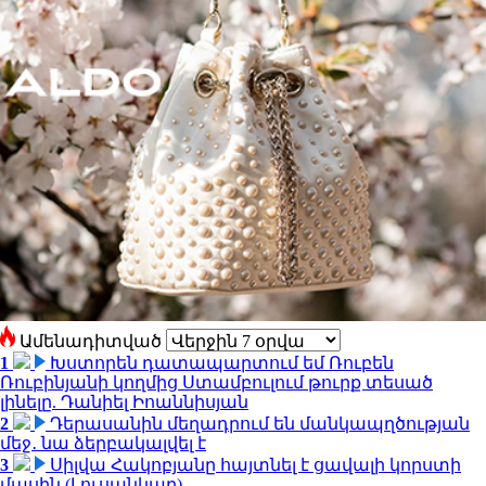
Ամենադիտված
1
Խստորեն դատապարտում եմ Ռուբեն
Ռուբինյանի կողմից Ստամբուլում թուրք տեսած
լինելը. Դանիել Իոաննիսյան
2
Դերասանին մեղադրում են մանկապղծության
մեջ․ նա ձերբակալվել է
3
Սիլվա Հակոբյանը հայտնել է ցավալի կորստի
մասին (Լուսանկար)