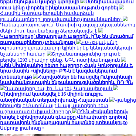
երթևեկության կարգը կփոխվի
Ստեփանավանում
ռուս կինը փորձել է ինքնասպանություն գործել
Հասմիկ Կարապետյանի համարձակ
լուսանկարները՝ լողավազանից (լուսանկարներ)
Դանակահարություն՝ Մասիսի գազալցակայաններից
մեկի մոտ. կասկածյալը ձերբակալվել է
Կաթողիկոսը՝ մեղադրյալի աթոռին․ ի՞նչ են մտածում
քաղաքացիները (տեսանյութ)
2026 թվականի
օգոստոսը վտանգավոր կլինի երեք կենդանակերպի
նշանների համար
Շրջանառությունից դուրս է
բերվել 1293 միավոր զենք․ ՆԳՆ ոստիկանություն
Ալեն Սիմոնյանից հետո հաջորդը Հայկ Կոնջորյանն է․
նրա մասին «սլիվները» ՔՊ-ն է կազմակերպում
(տեսանյութ)
Հարվածներ են հասցվել Ուկրաինայի
նավահանգստային ենթակառուցվածքներին. ՌԴ ՊՆ
Դատավորը հայ էր․ Նարեկ Կարապետյան
Մինվոդիում կասեցվել է 16 միլիոն ռուբլու
անօրինական տեղափոխումը Հայաստան
Կյանքից
հեռացել է Մադոննայի և այլ աստղերի հետ
աշխատած Ուիլյամ Օրբիթը
ՌԴ-ն «Իսկանդերով»
խոցել է զինվորական գնացքը.Վեհափառի գործով
դատավորն ինքնաբացարկ հայտնեց (տեսանյութ)
Ամբողջ լրահոսը »