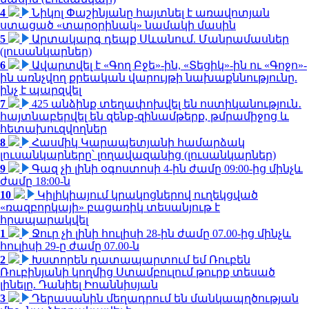
4
Նիկոլ Փաշինյանը հայտնել է առավոտյան
ստացած «տարօրինակ» նամակի մասին
5
Արտակարգ դեպք Սևանում. Մանրամասներ
(լուսանկարներ)
6
Ավարտվել է «Գող Բջե»-ին, «Տեցիկ»-ին ու «Գոջո»-
ին առնչվող քրեական վարույթի նախաքննությունը.
ինչ է պարզվել
7
425 անձինք տեղափոխվել են ոստիկանություն․
հայտնաբերվել են զենք-զինամթերք, թմրամիջոց և
հետախուզվողներ
8
Հասմիկ Կարապետյանի համարձակ
լուսանկարները՝ լողավազանից (լուսանկարներ)
9
Գազ չի լինի օգոստոսի 4-ին ժամը 09:00-ից մինչև
ժամը 18:00-ն
10
Կիլիկիայում կրակոցներով ուղեկցված
«ռազբորկայի» բացառիկ տեսանյութ է
հրապարակվել
1
Ջուր չի լինի հուլիսի 28-ին ժամը 07.00-ից մինչև
հուլիսի 29-ը ժամը 07.00-ն
2
Խստորեն դատապարտում եմ Ռուբեն
Ռուբինյանի կողմից Ստամբուլում թուրք տեսած
լինելը. Դանիել Իոաննիսյան
3
Դերասանին մեղադրում են մանկապղծության