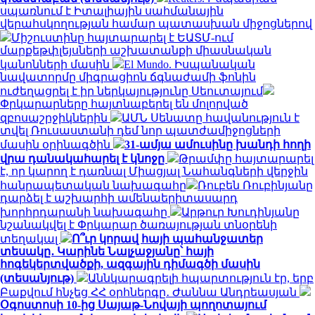
սպառնում է Իտալիային սահմանային
վերահսկողության համար պատասխան միջոցներով
Միշուստինը հայտարարել է ԵԱՏՄ-ում
մարքեթփլեյսների աշխատանքի միասնական
կանոնների մասին
El Mundo. Իսպանական
նավատորմը միգրացիոն ճգնաժամի ֆոնին
ուժեղացրել է իր ներկայությունը Սեուտայում
Փրկարարները հայտնաբերել են մոլորված
զբոսաշրջիկներին
ԱՄՆ Սենատը հավանություն է
տվել Ռուսաստանի դեմ նոր պատժամիջոցների
մասին օրինագծին
31-ամյա ամուսինը խանդի հողի
վրա դանակահարել է կնոջը
Թրամփը հայտարարել
է, որ կարող է դառնալ Միացյալ Նահանգների վերջին
հանրապետական ​​նախագահը
Ռուբեն Ռուբինյանը
դարձել է աշխարհի ամենաերիտասարդ
խորհրդարանի նախագահը
Արթուր Խուդինյանը
նշանակվել է Փրկարար ծառայության տնօրենի
տեղակալ
Ո՞ւր կորավ հայի պահանջատեր
տեսակը․ Կարինե Նալչաջյանը՝ հայի
հոգեկերտվածքի, ազգային դիմագծի մասին
(տեսանյութ)
Աննկարագրելի հպարտություն էր, երբ
Բաքվում հնչեց ՀՀ օրհներգը․ Ժաննա Անդրեասյան
Օգոստոսի 10-ից Սայաթ-Նովայի պողոտայում