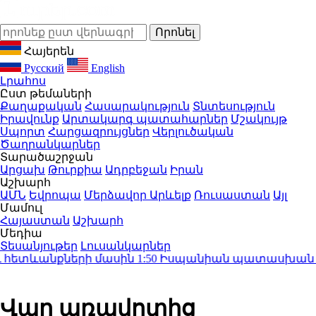
Հայերեն
Русский
English
Լրահոս
Ըստ թեմաների
Քաղաքական
Հասարակություն
Տնտեսություն
Իրավունք
Արտակարգ պատահարներ
Մշակույթ
Սպորտ
Հարցազրույցներ
Վերլուծական
Ծաղրանկարներ
Տարածաշրջան
Արցախ
Թուրքիա
Ադրբեջան
Իրան
Աշխարհ
ԱՄՆ
Եվրոպա
Մերձավոր Արևելք
Ռուսաստան
Այլ
Մամուլ
Հայաստան
Աշխարհ
Մեդիա
Տեսանյութեր
Լուսանկարներ
հետևանքների մասին
1:50
Իսպանիան պատասխան միջոց
Վաղ առավոտից