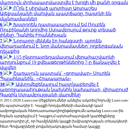
մարդուն փոխպատվաստվել է խոզի մի քանի օրգան
5
Ո՞րն է սիրված արտիստ Արտաշես
Ալեքսանյանի մահվան պատճառը. հայտնի են
մանրամասներ
6
Խստորեն դատապարտում եմ Ռուբեն
Ռուբինյանի կողմից Ստամբուլում թուրք տեսած
լինելը. Դանիել Իոաննիսյան
7
Նորայրը մեկնել էր հանգստի, արդեն
վերադառնում է. նոր մանրամասներ՝ ողբերգական
դեպքից
8
1/15 ընտրատեղամասում վերահաշվարկի
արդյունքում 19 քվեաթերթիկներից 7-ը ճանաչվել է
վավեր
9
Շառաչուն ապտակ՝ «զորավար» Սուրեն
Պապիկյանին․ «Հրապարակ»
10
Ավտոմեքենայում հայտնաբերվել է
առողջապահության նախկին նախարար, վիրաբույժ
Գագիկ Ստամբուլցյանի մարմինը
© 2011-2026 Lurer.com Մեջբերումներ անելիս ակտիվ հղումը Lurer.com-
ին պարտադիր է: Կայքի հոդվածների մասնակի կամ
ամբողջական հեռուստառադիոընթերցումն առանց Lurer.com-ին
հղման արգելվում է:Կայքում արտահայտված կարծիքները
պարտադիր չէ, որ համընկնեն կայքի խմբագրության տեսակետի
հետ:Գովազդների բովանդակության համար կայքը