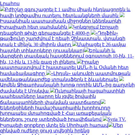
Լրահոս
Բժիշկը զգուշացրել է 1 ամիս միայն հնդկացորեն և
հավի կրծքամիս ուտելու հետևանքների մասին
Իսպանիան պատասխան միջոցներ կձեռնարկի
Իտալիայի հետ սահմանին
Կոնգոյում էբոլայի
դեպքերի թիվը գերազանցել է 4000-ը
«Դոլֆին»
թայֆունը շարժվում է դեպի Չինաստան․ վտանգի
տակ է մինչև 30 միլիոն մարդ
Մահացել է 26-ամյա
հայտնի տիկտոկերը (լուսանկար)
Երևանի և
մարզերի տասնյակ հասցեներում օգոստոսի 10-ին, 11-
ին, 12-ին և 13-ին գազ չի լինելու
Իրանը
պատրաստվում է հաստատել ԱՄՆ-ի և Օմանի հետ
համաձայնագիրը
«Լիդսն» ակումբի պատմության
ամենաթանկարժեք տրանսֆերն է ձևակերպել
Արմեն Ջիգարխանյանի խորթ որդին ԱՄՆ-ից գաղտնի
ժամանել է Մոսկվա
Ուկրաինայի հացահատիկի
պահեստները կարող են լցվել ծովային
ճանապարհների փակման պատճառով
Եկեղեցիների համաշխարհային խորհուրդը
խորապես մտահոգված է Հայ առաքելական
եկեղեցու շուրջ ստեղծված իրավիճակով
Syria TV.
Իսրայելի զորքերը մտել են Սիրիայի հարավ
Մեր
զինված ուժերը ցույց տվեցին իրենց