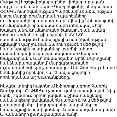
մեծ թվով հրշեջ-փրկարարներ՝ փրկարարական
վարչության պետ Սերոբ Գաբրիելյանի, ինչպես նաև
ՀՀ ՆԳՆ ոստիկանության Պարեկային ծառայության
Լոռու մարզի գումարտակի պարեկները՝
գումարտակի հրամանատար Ավետիք Նիկողոսյանի,
գումարտակի հրամանատարի տեղակալ Մհեր
Խալաթյանի, գումարտակի ծառայության ավագ
տեսուչ Արման Սուքիասյանի, և ՀՀ ՆԳՆ
ոստիկանության համայնքային ոստիկանության
գլխավոր վարչության Տարոնի բաժնի մեծ թվով
համայնքային ոստիկաններ՝ բաժնի պետի
ժամանակավոր պաշտոնակատար Վահրամ
Խաչատրյանի, և Լոռու մարզպետ Արեն Մկրտչյանի
հանձնարարականով՝ մարզպետարանի
աշխատակիցները շարունակում են Փամբակ գետում
երեկվանից որոնվող 7 և 13-ամյա քույրերի
որոնողական աշխատանքները։
Ինչպես տեղից հայտնում է ֆոտոլրագրող Գագիկ
Շամշյանը, ՀՆՓԱԻԿ-ի ջրասուզակը առավոտյան 8-ից
սկսել է գետում որոնողական աշխատանքները,
սակայն գետը բավականին վարար է, իսկ մեծ թվով
քաղաքացիներ, փրկարարներ, պարեկներ ու
համայնքային ոստիկաններ, Լոռու մարզպետարանի
և Վանաձորի քաղաքապետարանի