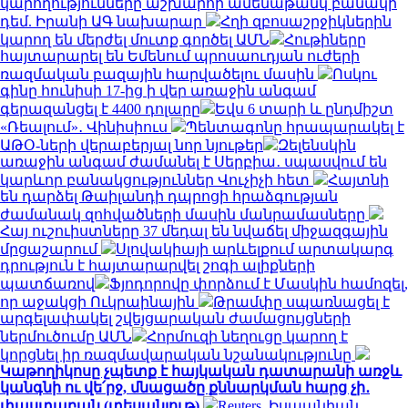
կարողությունները աշխարհի ամենաթանկ բանակի
դեմ. Իրանի ԱԳ նախարար
Հղի զբոսաշրջիկներին
կարող են մերժել մուտք գործել ԱՄՆ
Հութիները
հայտարարել են Եմենում պրոսաուդյան ուժերի
ռազմական բազային հարվածելու մասին
Ոսկու
գինը հունիսի 17-ից ի վեր առաջին անգամ
գերազանցել է 4400 դոլարը
Եվս 6 տարի և ընդմիշտ
«Ռեալում»․ Վինիսիուս
Պենտագոնը հրապարակել է
ԱԹՕ-ների վերաբերյալ նոր նյութեր
Զելենսկին
առաջին անգամ ժամանել է Սերբիա․ սպասվում են
կարևոր բանակցություններ Վուչիչի հետ
Հայտնի
են դարձել Թաիլանդի դպրոցի հրաձգության
ժամանակ զոհվածների մասին մանրամասները
Հայ ուշուիստները 37 մեդալ են նվաճել միջազգային
մրցաշարում
Սլովակիայի արևելքում արտակարգ
դրություն է հայտարարվել շոգի ալիքների
պատճառով
Ֆյոդորովը փորձում է Մասկին համոզել,
որ աջակցի Ուկրաինային
Թրամփը սպառնացել է
արգելափակել շվեյցարական ժամացույցների
ներմուծումը ԱՄՆ
Հորմուզի նեղուցը կարող է
կորցնել իր ռազմավարական նշանակությունը
Կաթողիկոսը չպետք է հայկական դատարանի առջև
կանգնի ու վե՛րջ, մնացածը քննարկման հարց չի․
փաստաբան (տեսանյութ)
Reuters. Իսպանիան