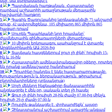
մեջ․ նա ձերբակալվել է
4
Պատմական հաղթանակ․ Հայաստանը
դարձավ աշխարհի առաջնության մեդալային
հաշվարկի հաղթող
5
Գագիկ Ծառուկյանից կբռնագանձվի 75 անշարժ
գույք, 42 ավտոմեքենա, 105 միլիարդ 865 միլիոն 865
հազար դրամ
6
Սուրեն Պապիկյանի նոր հրամանը՝
ժամկետային զինծառայողների վերաբերյալ
7
10 միլիոն երկրպագու պահանջում է վտարել
Արգենտինային ԱԱ-2026-ից
8
Տասնյակ հասցեներում ջուր չի լինի՝ հուլիսի 15-
ին և 16-ին
9
Հայաստանի ամենավտանգավոր օձերը. որտեղ
են դրանք ամենաշատը հանդիպում
10
Պուտինը հանդես է եկել հայտարարությամբ.
Խուզարկություն և ձերբակալություն․ թիրախում՝
ընդդիմադիրները (տեսանյութ)
1
Սոչի մեկնող ինքնաթիռը ճանապարհին
անցկացրել է մեկ օր, սակայն տեղ չի հասել
2
Ջուր չի լինի հուլիսի 28-ին ժամը 07.00-ից մինչև
հուլիսի 29-ը ժամը 07.00-ն
3
Ռուբլին թանկացել է․ փոխարժեքն՝ այսօր
4
Չինաստանում աշխարհում առաջին անգամ