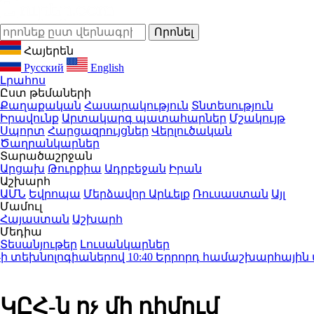
Հայերեն
Русский
English
Լրահոս
Ըստ թեմաների
Քաղաքական
Հասարակություն
Տնտեսություն
Իրավունք
Արտակարգ պատահարներ
Մշակույթ
Սպորտ
Հարցազրույցներ
Վերլուծական
Ծաղրանկարներ
Տարածաշրջան
Արցախ
Թուրքիա
Ադրբեջան
Իրան
Աշխարհ
ԱՄՆ
Եվրոպա
Մերձավոր Արևելք
Ռուսաստան
Այլ
Մամուլ
Հայաստան
Աշխարհ
Մեդիա
Տեսանյութեր
Լուսանկարներ
 տեխնոլոգիաներով
10:40
Երրորդ համաշխարհային պատե
ԿԸՀ-ն ոչ մի դիմում