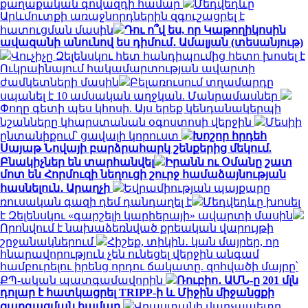
քաղաքական գովազդի համար
Մեդվեդևը
Արևմուտքի առաջնորդներին զգուշացրել է
հատուցման մասին
Դու ո՞վ ես, որ Կաթողիկոսին
ավազանի անունով ես դիմում․ Ամալյան (տեսանյութ)
Վուչիչը Զելենսկու հետ հանդիպումից հետո խոսել է
Ուկրաինայում հակամարտության ավարտի
ժամկետների մասին
Բելառուսում տղամարդը
սպանել է 10 ամսական աղջկան. Մանրամասներ
Փողը գետի պես կհոսի. Այս երեք կենդանակերպի
նշանները կհարստանան օգոստոսի վերջին
Մեսիի
ընտանիքում՝ ցավալի կորուստ
Խոշոր հրդեհ
Սայաթ Նովայի բարձրահարկ շենքերից մեկում.
Բնակիչներ են տարհանվել
Իրանն ու Օմանը շատ
մոտ են Հորմուզի նեղուցի շուրջ համաձայնության
հասնելուն․ Արաղչի
Եվրամիության պայքարը
ռուսական գազի դեմ դանդաղել է
Մեդվեդևը խոսել
է Զելենսկու «գարշելի կարիերայի» ավարտի մասին
Որոնվում է նախաձեռնված քրեական վարույթի
շրջանակներում
Հիշեք, տիկին․ կան մայրեր, որ
հնարավորություն չեն ունեցել վերջին անգամ
համբուրելու իրենց որդու ճակատը. զոհվածի մայրը՝
ՔՊ-ական պատգամավորին
Ռուբիո․ ԱՄՆ-ը 201 մլն
դոլար է հատկացրել TRIPP-ի և Միջին միջանցքի
զարգացման համար
Վրաստանի վարչապետը