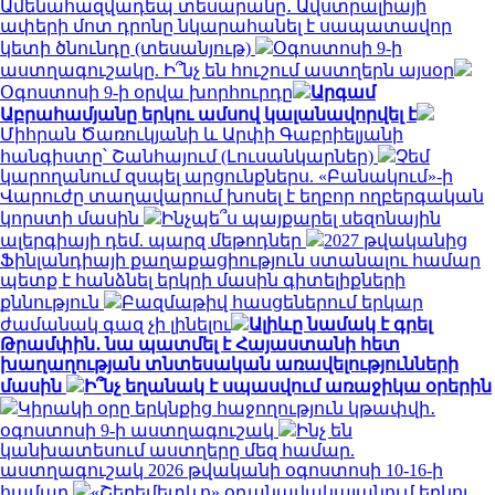
Ամենահազվադեպ տեսարանը․ Ավստրալիայի
ափերի մոտ դրոնը նկարահանել է սապատավոր
կետի ծնունդը (տեսանյութ)
Օգոստոսի 9-ի
աստղագուշակը. Ի՞նչ են հուշում աստղերն այսօր
Օգոստոսի 9-ի օրվա խորհուրդը
Արգամ
Աբրահամյանը երկու ամսով կալանավորվել է
Միհրան Ծառուկյանի և Արփի Գաբրիելյանի
հանգիստը՝ Շանհայում (Լուսանկարներ)
Չեմ
կարողանում զսպել արցունքներս. «Բանակում»-ի
Վարուժը տաղավարում խոսել է եղբոր ողբերգական
կորստի մասին
Ինչպե՞ս պայքարել սեզոնային
ալերգիայի դեմ. պարզ մեթոդներ
2027 թվականից
Ֆինլանդիայի քաղաքացիություն ստանալու համար
պետք է հանձնել երկրի մասին գիտելիքների
քննություն
Բազմաթիվ հասցեներում երկար
ժամանակ գազ չի լինելու
Ալիևը նամակ է գրել
Թրամփին․ նա պատմել է Հայաստանի հետ
խաղաղության տնտեսական առավելությունների
մասին
Ի՞նչ եղանակ է սպասվում առաջիկա օրերին
Կիրակի օրը երկնքից հաջողություն կթափվի․
օգոստոսի 9-ի աստղագուշակ
Ինչ են
կանխատեսում աստղերը մեզ համար.
աստղագուշակ 2026 թվականի օգոստոսի 10-16-ի
համար
«Շերեմետևո» օդանավակայանում երկու