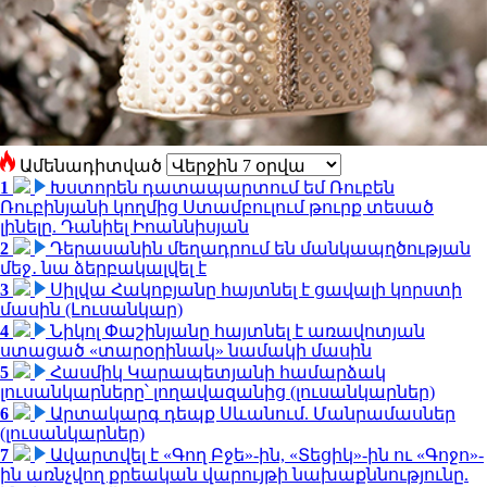
Ամենադիտված
1
Խստորեն դատապարտում եմ Ռուբեն
Ռուբինյանի կողմից Ստամբուլում թուրք տեսած
լինելը. Դանիել Իոաննիսյան
2
Դերասանին մեղադրում են մանկապղծության
մեջ․ նա ձերբակալվել է
3
Սիլվա Հակոբյանը հայտնել է ցավալի կորստի
մասին (Լուսանկար)
4
Նիկոլ Փաշինյանը հայտնել է առավոտյան
ստացած «տարօրինակ» նամակի մասին
5
Հասմիկ Կարապետյանի համարձակ
լուսանկարները՝ լողավազանից (լուսանկարներ)
6
Արտակարգ դեպք Սևանում. Մանրամասներ
(լուսանկարներ)
7
Ավարտվել է «Գող Բջե»-ին, «Տեցիկ»-ին ու «Գոջո»-
ին առնչվող քրեական վարույթի նախաքննությունը.