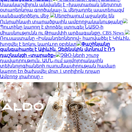
Սաակաշվիլուն անվանել է «խայտառակ կեղտոտ
օտարերկրյա գործակալ» և մեղադրել պատերազմ
սանձազերծելու մեջ
Սերբիայում աջակցել են
Ուկրաինայի տարածքային ամբողջականությանը
Պուտինը կարող է փորձել ստուգել ՆԱՏՕ-ի
միասնությունն ու Թրամփի արձագանքը. CBS News
Ռուսաստանը «Իսկանդերներով» հարվածել է Կիևին․
խոցվել է երկու կարևոր օբյեկտ
Փաշինյանը
զանգահարել է Ալիևին. Զելենսկին մտնում է ՌԴ
դաշնակցի «տարածք»
ՉԹՕ-ների շուրջ
դավադրություն․ ԱՄՆ-ում այլմոլորակային
տեխնոլոգիաների ուսումնասիրության համար
կարող էր ծախսվել մոտ 1 տրիլիոն դոլար
Ամբողջ լրահոսը »