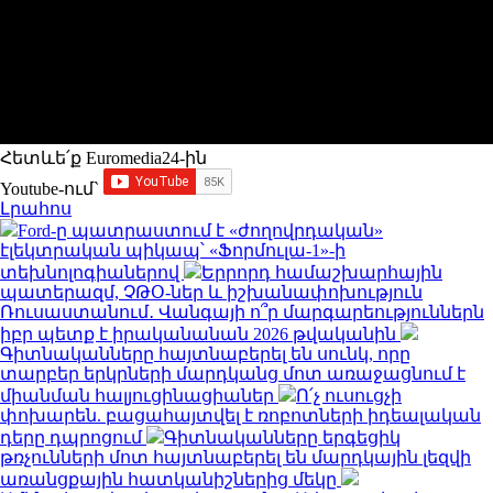
Հետևե՛ք Euromedia24-ին
Youtube-ում`
Լրահոս
Ford-ը պատրաստում է «ժողովրդական»
էլեկտրական պիկապ՝ «Ֆորմուլա-1»-ի
տեխնոլոգիաներով
Երրորդ համաշխարհային
պատերազմ, ՉԹՕ-ներ և իշխանափոխություն
Ռուսաստանում․ Վանգայի ո՞ր մարգարեություններն
իբր պետք է իրականանան 2026 թվականին
Գիտնականները հայտնաբերել են սունկ, որը
տարբեր երկրների մարդկանց մոտ առաջացնում է
միանման հալյուցինացիաներ
Ո՛չ ուսուցչի
փոխարեն. բացահայտվել է ռոբոտների իդեալական
դերը դպրոցում
Գիտնականները երգեցիկ
թռչունների մոտ հայտնաբերել են մարդկային լեզվի
առանցքային հատկանիշներից մեկը