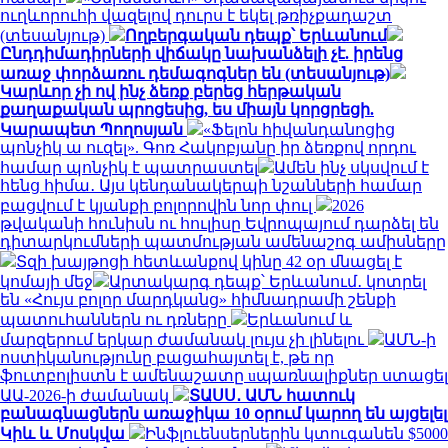
ուղևորուհի վազելով դուրս է եկել թռիչքադաշտ
(տեսանյութ)
Ողբերգական դեպք՝ Երևանում
Ընդդիմադիրների վիճակը նախանձելի չէ. իրենց
առաջ փորձառու դեմագոգներ են (տեսանյութ)
Կարևոր չի ով ինչ ձեռք բերեց հերթական
քաղաքական պրոցեսից, ես միայն կորցրեցի.
Կարապետ Պողոսյան
«Ֆելոն հիվանդանոցից
պոնչիկ ա ուզել». Գոռ Հակոբյանը իր ձեռքով որդու
համար պոնչիկ է պատրաստել
Ամեն ինչ սկսվում է
հենց հիմա․ Այս կենդանակերպի նշանների համար
բացվում է կյանքի բոլորովին նոր փուլ
2026
թվականի հունիսն ու հուլիսը Եվրոպայում դարձել են
դիտարկումների պատմության ամենաշոգ ամիսները
Տզի խայթոցի հետևանքով կինը 42 օր մնացել է
կոմայի մեջ
Արտակարգ դեպք՝ Երևանում․ կոտրել
են «Հույս բոլոր մարդկանց» հիմնադրամի շենքի
պատուհաններն ու դռները
Երևանում և
մարզերում երկար ժամանակ լույս չի լինելու
ԱՄՆ-ի
ոստիկանությունը բացահայտել է, թե որ
ֆուտբոլիստն է ամենաշատը uպառնալիքներ ստացել
ԱԱ-2026-ի ժամանակ
ՏԱՍՍ․ ԱՄՆ հատուկ
բանագնացներն առաջիկա 10 օրում կարող են այցելել
Կիև և Մոսկվա
Ինֆլուենսերներին կտուգանեն $5000