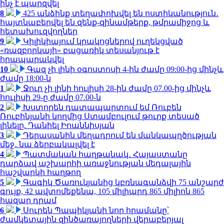
ինչ է պարզվել
8
425 անձինք տեղափոխվել են ոստիկանություն․
հայտնաբերվել են զենք-զինամթերք, թմրամիջոց և
հետախուզվողներ
9
Կիլիկիայում կրակոցներով ուղեկցված
«ռազբորկայի» բացառիկ տեսանյութ է
հրապարակվել
10
Գազ չի լինի օգոստոսի 4-ին ժամը 09:00-ից մինչև
ժամը 18:00-ն
1
Ջուր չի լինի հուլիսի 28-ին ժամը 07.00-ից մինչև
հուլիսի 29-ը ժամը 07.00-ն
2
Խստորեն դատապարտում եմ Ռուբեն
Ռուբինյանի կողմից Ստամբուլում թուրք տեսած
լինելը. Դանիել Իոաննիսյան
3
Դերասանին մեղադրում են մանկապղծության
մեջ․ նա ձերբակալվել է
4
Պատմական հաղթանակ․ Հայաստանը
դարձավ աշխարհի առաջնության մեդալային
հաշվարկի հաղթող
5
Գագիկ Ծառուկյանից կբռնագանձվի 75 անշարժ
գույք, 42 ավտոմեքենա, 105 միլիարդ 865 միլիոն 865
հազար դրամ
6
Սուրեն Պապիկյանի նոր հրամանը՝
ժամկետային զինծառայողների վերաբերյալ