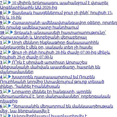
7
10 միլիոն երկրպագու պահանջում է վտարել
Արգենտինային ԱԱ-2026-ից
8
Տասնյակ հասցեներում ջուր չի լինի՝ հուլիսի 15-
ին և 16-ին
9
Հայաստանի ամենավտանգավոր օձերը. որտեղ
են դրանք ամենաշատը հանդիպում
10
Տոկաևի անսպասելի հայտարարությունը՝
Հայաստանի և Ադրբեջանի վերաբերյալ
1
Սոչի մեկնող ինքնաթիռը ճանապարհին
անցկացրել է մեկ օր, սակայն տեղ չի հասել
2
Ջուր չի լինի հուլիսի 28-ին ժամը 07.00-ից մինչև
հուլիսի 29-ը ժամը 07.00-ն
3
Ո՞րն է սիրված արտիստ Արտաշես
Ալեքսանյանի մահվան պատճառը. հայտնի են
մանրամասներ
4
Խստորեն դատապարտում եմ Ռուբեն
Ռուբինյանի կողմից Ստամբուլում թուրք տեսած
լինելը. Դանիել Իոաննիսյան
5
Նորայրը մեկնել էր հանգստի, արդեն
վերադառնում է. նոր մանրամասներ՝ ողբերգական
դեպքից
6
Դերասանին մեղադրում են մանկապղծության
մեջ․ նա ձերբակալվել է
7
Ավտոմեքենայում հայտնաբերվել է