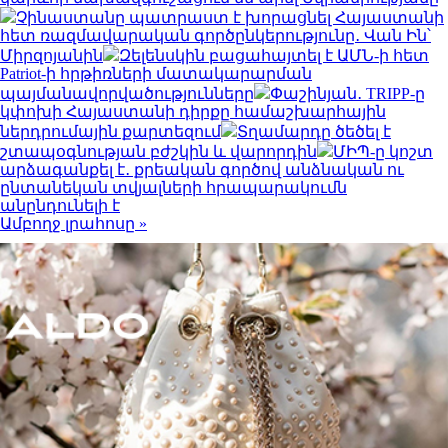
Չինաստանը պատրաստ է խորացնել Հայաստանի
հետ ռազմավարական գործընկերությունը․ Վան Ին՝
Միրզոյանին
Զելենսկին բացահայտել է ԱՄՆ-ի հետ
Patriot-ի հրթիռների մատակարարման
պայմանավորվածությունները
Փաշինյան․ TRIPP-ը
կփոխի Հայաստանի դիրքը համաշխարհային
ներդրումային քարտեզում
Տղամարդը ծեծել է
շտապօգնության բժշկին և վարորդին
ՄԻՊ-ը կոշտ
արձագանքել է․ քրեական գործով անձնական ու
ընտանեկան տվյալների հրապարակումն
անընդունելի է
Ամբողջ լրահոսը »