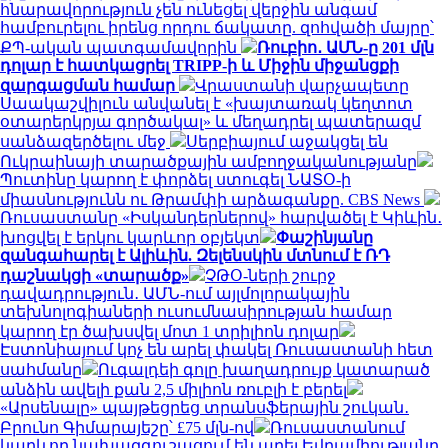
հնարավորություն չեն ունեցել վերջին անգամ
համբուրելու իրենց որդու ճակատը. զոհվածի մայրը՝
ՔՊ-ական պատգամավորին
Ռուբիո․ ԱՄՆ-ը 201 մլն
դոլար է հատկացրել TRIPP-ի և Միջին միջանցքի
զարգացման համար
Վրաստանի վարչապետը
Սաակաշվիլուն անվանել է «խայտառակ կեղտոտ
օտարերկրյա գործակալ» և մեղադրել պատերազմ
սանձազերծելու մեջ
Սերբիայում աջակցել են
Ուկրաինայի տարածքային ամբողջականությանը
Պուտինը կարող է փորձել ստուգել ՆԱՏՕ-ի
միասնությունն ու Թրամփի արձագանքը. CBS News
Ռուսաստանը «Իսկանդերներով» հարվածել է Կիևին․
խոցվել է երկու կարևոր օբյեկտ
Փաշինյանը
զանգահարել է Ալիևին. Զելենսկին մտնում է ՌԴ
դաշնակցի «տարածք»
ՉԹՕ-ների շուրջ
դավադրություն․ ԱՄՆ-ում այլմոլորակային
տեխնոլոգիաների ուսումնասիրության համար
կարող էր ծախսվել մոտ 1 տրիլիոն դոլար
Էստոնիայում կոչ են արել փակել Ռուսաստանի հետ
սահմանը
Ուգալդեի գոլը խաղադրույք կատարած
անձին ավելի քան 2,5 միլիոն ռուբլի է բերել
«Արսենալը» պայթեցրեց տրանսֆերային շուկան․
Բրունո Գիմարայեշը՝ £75 մլն-ով
Ռուսաստանում
կարևոր նախազգուշացում են արել Եվրամիությանը