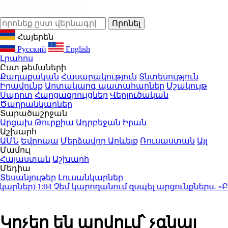
Հայերեն
Русский
English
Լրահոս
Ըստ թեմաների
Քաղաքական
Հասարակություն
Տնտեսություն
Իրավունք
Արտակարգ պատահարներ
Մշակույթ
Սպորտ
Հարցազրույցներ
Վերլուծական
Ծաղրանկարներ
Տարածաշրջան
Արցախ
Թուրքիա
Ադրբեջան
Իրան
Աշխարհ
ԱՄՆ
Եվրոպա
Մերձավոր Արևելք
Ռուսաստան
Այլ
Մամուլ
Հայաստան
Աշխարհ
Մեդիա
Տեսանյութեր
Լուսանկարներ
րներ)
1:04
Չեմ կարողանում զսպել արցունքներս. «Բա
Կոչեր են արվում՝ չգնալ