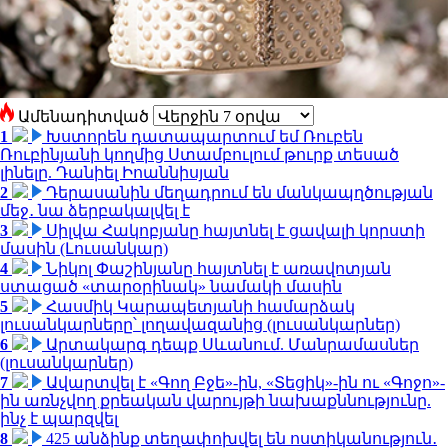
Ամենադիտված
1
Խստորեն դատապարտում եմ Ռուբեն
Ռուբինյանի կողմից Ստամբուլում թուրք տեսած
լինելը. Դանիել Իոաննիսյան
2
Դերասանին մեղադրում են մանկապղծության
մեջ․ նա ձերբակալվել է
3
Սիլվա Հակոբյանը հայտնել է ցավալի կորստի
մասին (Լուսանկար)
4
Նիկոլ Փաշինյանը հայտնել է առավոտյան
ստացած «տարօրինակ» նամակի մասին
5
Հասմիկ Կարապետյանի համարձակ
լուսանկարները՝ լողավազանից (լուսանկարներ)
6
Արտակարգ դեպք Սևանում. Մանրամասներ
(լուսանկարներ)
7
Ավարտվել է «Գող Բջե»-ին, «Տեցիկ»-ին ու «Գոջո»-
ին առնչվող քրեական վարույթի նախաքննությունը.
ինչ է պարզվել
8
425 անձինք տեղափոխվել են ոստիկանություն․