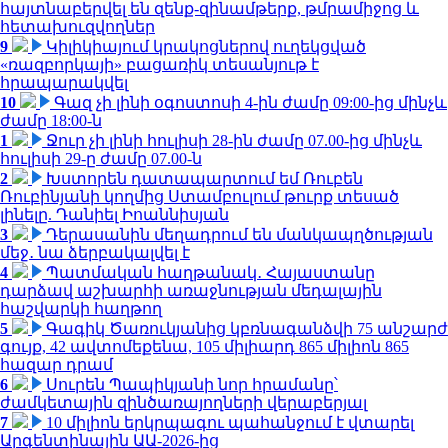
հայտնաբերվել են զենք-զինամթերք, թմրամիջոց և
հետախուզվողներ
9
Կիլիկիայում կրակոցներով ուղեկցված
«ռազբորկայի» բացառիկ տեսանյութ է
հրապարակվել
10
Գազ չի լինի օգոստոսի 4-ին ժամը 09:00-ից մինչև
ժամը 18:00-ն
1
Ջուր չի լինի հուլիսի 28-ին ժամը 07.00-ից մինչև
հուլիսի 29-ը ժամը 07.00-ն
2
Խստորեն դատապարտում եմ Ռուբեն
Ռուբինյանի կողմից Ստամբուլում թուրք տեսած
լինելը. Դանիել Իոաննիսյան
3
Դերասանին մեղադրում են մանկապղծության
մեջ․ նա ձերբակալվել է
4
Պատմական հաղթանակ․ Հայաստանը
դարձավ աշխարհի առաջնության մեդալային
հաշվարկի հաղթող
5
Գագիկ Ծառուկյանից կբռնագանձվի 75 անշարժ
գույք, 42 ավտոմեքենա, 105 միլիարդ 865 միլիոն 865
հազար դրամ
6
Սուրեն Պապիկյանի նոր հրամանը՝
ժամկետային զինծառայողների վերաբերյալ
7
10 միլիոն երկրպագու պահանջում է վտարել
Արգենտինային ԱԱ-2026-ից