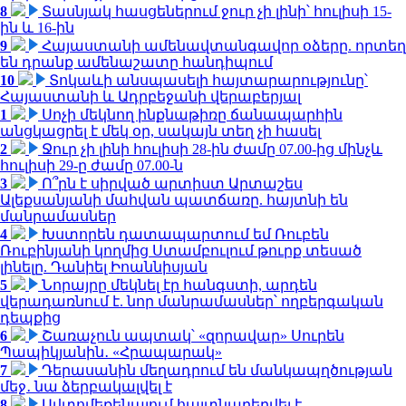
8
Տասնյակ հասցեներում ջուր չի լինի՝ հուլիսի 15-
ին և 16-ին
9
Հայաստանի ամենավտանգավոր օձերը. որտեղ
են դրանք ամենաշատը հանդիպում
10
Տոկաևի անսպասելի հայտարարությունը՝
Հայաստանի և Ադրբեջանի վերաբերյալ
1
Սոչի մեկնող ինքնաթիռը ճանապարհին
անցկացրել է մեկ օր, սակայն տեղ չի հասել
2
Ջուր չի լինի հուլիսի 28-ին ժամը 07.00-ից մինչև
հուլիսի 29-ը ժամը 07.00-ն
3
Ո՞րն է սիրված արտիստ Արտաշես
Ալեքսանյանի մահվան պատճառը. հայտնի են
մանրամասներ
4
Խստորեն դատապարտում եմ Ռուբեն
Ռուբինյանի կողմից Ստամբուլում թուրք տեսած
լինելը. Դանիել Իոաննիսյան
5
Նորայրը մեկնել էր հանգստի, արդեն
վերադառնում է. նոր մանրամասներ՝ ողբերգական
դեպքից
6
Շառաչուն ապտակ՝ «զորավար» Սուրեն
Պապիկյանին․ «Հրապարակ»
7
Դերասանին մեղադրում են մանկապղծության
մեջ․ նա ձերբակալվել է
8
Ավտոմեքենայում հայտնաբերվել է