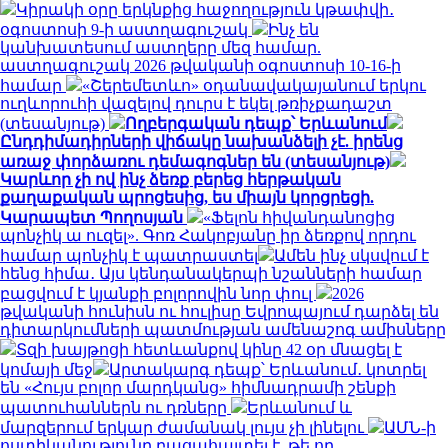
Կիրակի օրը երկնքից հաջողություն կթափվի․
օգոստոսի 9-ի աստղագուշակ
Ինչ են
կանխատեսում աստղերը մեզ համար.
աստղագուշակ 2026 թվականի օգոստոսի 10-16-ի
համար
«Շերեմետևո» օդանավակայանում երկու
ուղևորուհի վազելով դուրս է եկել թռիչքադաշտ
(տեսանյութ)
Ողբերգական դեպք՝ Երևանում
Ընդդիմադիրների վիճակը նախանձելի չէ. իրենց
առաջ փորձառու դեմագոգներ են (տեսանյութ)
Կարևոր չի ով ինչ ձեռք բերեց հերթական
քաղաքական պրոցեսից, ես միայն կորցրեցի.
Կարապետ Պողոսյան
«Ֆելոն հիվանդանոցից
պոնչիկ ա ուզել». Գոռ Հակոբյանը իր ձեռքով որդու
համար պոնչիկ է պատրաստել
Ամեն ինչ սկսվում է
հենց հիմա․ Այս կենդանակերպի նշանների համար
բացվում է կյանքի բոլորովին նոր փուլ
2026
թվականի հունիսն ու հուլիսը Եվրոպայում դարձել են
դիտարկումների պատմության ամենաշոգ ամիսները
Տզի խայթոցի հետևանքով կինը 42 օր մնացել է
կոմայի մեջ
Արտակարգ դեպք՝ Երևանում․ կոտրել
են «Հույս բոլոր մարդկանց» հիմնադրամի շենքի
պատուհաններն ու դռները
Երևանում և
մարզերում երկար ժամանակ լույս չի լինելու
ԱՄՆ-ի
ոստիկանությունը բացահայտել է, թե որ