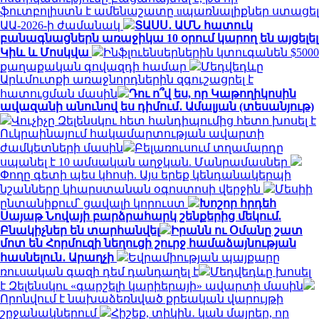
ֆուտբոլիստն է ամենաշատը uպառնալիքներ ստացել
ԱԱ-2026-ի ժամանակ
ՏԱՍՍ․ ԱՄՆ հատուկ
բանագնացներն առաջիկա 10 օրում կարող են այցելել
Կիև և Մոսկվա
Ինֆլուենսերներին կտուգանեն $5000
քաղաքական գովազդի համար
Մեդվեդևը
Արևմուտքի առաջնորդներին զգուշացրել է
հատուցման մասին
Դու ո՞վ ես, որ Կաթողիկոսին
ավազանի անունով ես դիմում․ Ամալյան (տեսանյութ)
Վուչիչը Զելենսկու հետ հանդիպումից հետո խոսել է
Ուկրաինայում հակամարտության ավարտի
ժամկետների մասին
Բելառուսում տղամարդը
սպանել է 10 ամսական աղջկան. Մանրամասներ
Փողը գետի պես կհոսի. Այս երեք կենդանակերպի
նշանները կհարստանան օգոստոսի վերջին
Մեսիի
ընտանիքում՝ ցավալի կորուստ
Խոշոր հրդեհ
Սայաթ Նովայի բարձրահարկ շենքերից մեկում.
Բնակիչներ են տարհանվել
Իրանն ու Օմանը շատ
մոտ են Հորմուզի նեղուցի շուրջ համաձայնության
հասնելուն․ Արաղչի
Եվրամիության պայքարը
ռուսական գազի դեմ դանդաղել է
Մեդվեդևը խոսել
է Զելենսկու «գարշելի կարիերայի» ավարտի մասին
Որոնվում է նախաձեռնված քրեական վարույթի
շրջանակներում
Հիշեք, տիկին․ կան մայրեր, որ