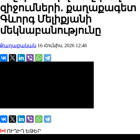
զիջումների․ քաղաքագետ
Գևորգ Մելիքյանի
մեկնաբանությունը
Քաղաքական
16 Հունիս, 2026 12:46
ՈՒՂԻՂ ԵԹԵՐ