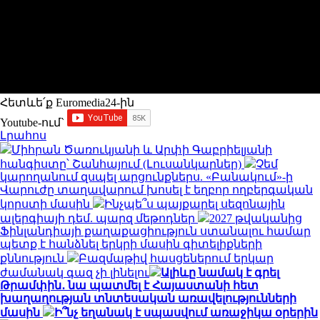
Հետևե՛ք Euromedia24-ին
Youtube-ում`
Լրահոս
Միհրան Ծառուկյանի և Արփի Գաբրիելյանի
հանգիստը՝ Շանհայում (Լուսանկարներ)
Չեմ
կարողանում զսպել արցունքներս. «Բանակում»-ի
Վարուժը տաղավարում խոսել է եղբոր ողբերգական
կորստի մասին
Ինչպե՞ս պայքարել սեզոնային
ալերգիայի դեմ. պարզ մեթոդներ
2027 թվականից
Ֆինլանդիայի քաղաքացիություն ստանալու համար
պետք է հանձնել երկրի մասին գիտելիքների
քննություն
Բազմաթիվ հասցեներում երկար
ժամանակ գազ չի լինելու
Ալիևը նամակ է գրել
Թրամփին․ նա պատմել է Հայաստանի հետ
խաղաղության տնտեսական առավելությունների
մասին
Ի՞նչ եղանակ է սպասվում առաջիկա օրերին