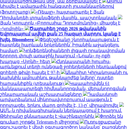
մանկապղծության մեջ․ նա ձերբակալվել է
Ալսուն
կիսվել է ամառային հանգստի լուսանկարներով
(ֆոտոշարք)
«Ռեալը» հայտարարել է Յան
Դիոմանդեի տրանսֆերի մասին․ պաշտոնական
Յան Կոուտոն «Բորուսիա Դորտմունդից» միացել է
«Կոմոյին»
Ծայրահեղ շոգը 2026 թվականին
Եվրոպայում ավելի քան 25 հազար մարդու կյանք է
խլել. Bloomberg
Փեզեշքիանը շնորհակալություն է
հայտնել հարևան երկրներին՝ Իրանին աջակցելու
համար
Կոնֆերենցիաների լիգայի որակավորման
երրորդ փուլի առաջին խաղում «Նոան» ոչ-ոքի
խաղաց «Սյոնի» հետ
Հնդկաստանի հյուսիս-
արևելքում տեղի ունեցած ջրհեղեղների հետևանքով
զոհերի թիվը հասել է 97-ի
Անահիտ Կիրակոսյանի ու
նախկին ամուսինու թանկարժեք նվերը՝ դստեր
հարսանիքին (տեսանյութ)
Կապահովվեն 61
մանկապարտեզի հիմնանորոգման, վերանորոգման
շինարարական աշխատանքները
Դամասկոսի
արվարձանում միկրոավտոբուսում պայթյուն է
որոտացել․ երկու մարդ զոհվել է, 13-ը՝ վիրավորվել
ԱՄՆ-ն դիվանագիտական ներկայացում է խաղում.
Թեհրանը քննադատել է Վաշինգտոնին
Փորձել են
գումար շորթել Telegram-ի միջոցով
Ուռուցքաբանը
զգուշացրել է վեյփ օգտագործող կանանց՝ քաղցկեղի