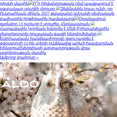
ռիսկի մասին
Ո՞ր հիվանդության դեմ պայքարում է
օգտակար սուրճի մրուրը
Զելենսկին հույս ունի, որ
Ուկրաինան մինչև 2027 թվականը կմշակի սեփական
բալիստիկ հրթիռային համակարգ
Օդանավում
գտնվող 13 ուղևոր է տուժել. Հնդկաստան
Հարավային Կորեան խնդրել է Մեծ Բրիտանիային
չխոչընդոտել ռուսական գազի ներմուծմանը
Եվրոպական հանձնաժողովը զգուշացրել է
օգոստոսի 12-ին տեղի ունենալիք արևի խավարման
էլեկտրաէներգիայի արտադրության վրա
ազդեցության մասին
Ամբողջ լրահոսը »