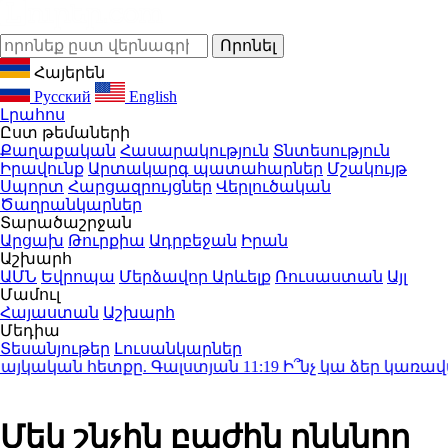
Հայերեն
Русский
English
Լրահոս
Ըստ թեմաների
Քաղաքական
Հասարակություն
Տնտեսություն
Իրավունք
Արտակարգ պատահարներ
Մշակույթ
Սպորտ
Հարցազրույցներ
Վերլուծական
Ծաղրանկարներ
Տարածաշրջան
Արցախ
Թուրքիա
Ադրբեջան
Իրան
Աշխարհ
ԱՄՆ
Եվրոպա
Մերձավոր Արևելք
Ռուսաստան
Այլ
Մամուլ
Հայաստան
Աշխարհ
Մեդիա
Տեսանյութեր
Լուսանկարներ
յկական հետքը. Գալստյան
11:19
Ի՞նչ կա ձեր կառավարու
Մեկ շնչին բաժին ընկնող