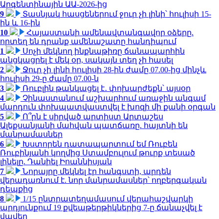
Արգենտինային ԱԱ-2026-ից
9
Տասնյակ հասցեներում ջուր չի լինի՝ հուլիսի 15-
ին և 16-ին
10
Հայաստանի ամենավտանգավոր օձերը.
որտեղ են դրանք ամենաշատը հանդիպում
1
Սոչի մեկնող ինքնաթիռը ճանապարհին
անցկացրել է մեկ օր, սակայն տեղ չի հասել
2
Ջուր չի լինի հուլիսի 28-ին ժամը 07.00-ից մինչև
հուլիսի 29-ը ժամը 07.00-ն
3
Ռուբլին թանկացել է․ փոխարժեքն՝ այսօր
4
Չինաստանում աշխարհում առաջին անգամ
մարդուն փոխպատվաստվել է խոզի մի քանի օրգան
5
Ո՞րն է սիրված արտիստ Արտաշես
Ալեքսանյանի մահվան պատճառը. հայտնի են
մանրամասներ
6
Խստորեն դատապարտում եմ Ռուբեն
Ռուբինյանի կողմից Ստամբուլում թուրք տեսած
լինելը. Դանիել Իոաննիսյան
7
Նորայրը մեկնել էր հանգստի, արդեն
վերադառնում է. նոր մանրամասներ՝ ողբերգական
դեպքից
8
1/15 ընտրատեղամասում վերահաշվարկի
արդյունքում 19 քվեաթերթիկներից 7-ը ճանաչվել է
վավեր