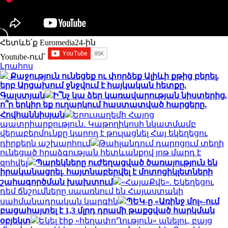
Հետևե՛ք Euromedia24-ին
Youtube-ում`
Լրահոս
Քաջություն ունեցեք ու փորձեք Ալիևի քթից բերել,
երբ Արցախում ջնջվում է հայկական հետքը.
Գալստյան
Ի՞նչ կա ձեր կառավարության նիստերից,
ո՞ր երկիր եք ուղարկում հաստատված հարցերը.
Հովհաննիսյան
Երուսաղեմի Հայոց
պատրիարքություն․ Կաթողիկոսի նկատմամբ
վերաբերմունքը կարող է թուլացնել Հայ եկեղեցու
դիրքերն աշխարհում
Թաիլանդում դպրոցում տեղի
ունեցած հրաձգության հետևանքով յոթ մարդ է
զոհվել
Պարեկները ուժեղացված ծառայություն են
իրականացրել. հայտնաբերվել է մոտոցիկլետների
շահագործման խախտում
«ՀայաՔվե». Եկեղեցու
դեմ ճնշումները սպառնում են Հայաստանի
սահմանադրական կարգին
ՊԵԿ-ը «Առինջ մոլ»-ում
բացահայտել է 1,3 մլրդ դրամի թաքցված հարկման
օբյեկտ
Եկել էիք «հեղափոՂություն» անելու, բայց