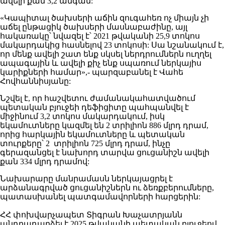
ավելի քան 3,2 անգամ:
«Կապիտալ ծախսերի աճին զուգահեռ ոչ միայն չի
աճել ընթացիկ ծախսերի մասնաբաժինը, այլ
հակառակը՝ նվազել է՝ 2021 թվականի 25,9 տոկոս
մակարդակից հասնելով 23 տոկոսի: Սա նշանակում է,
որ մենք ավելի շատ ենք սկսել ներդրումներն ուղղել
ապագային և ավելի քիչ ենք սպառում ներկայիս
կարիքների համար»,- պարզաբանել է Վահե
Հովհաննիսյանը:
Նշվել է, որ հաշվետու ժամանակահատվածում
պետական բյուջեի դեֆիցիտը պահպանվել է
միջինում 3,2 տոկոս մակարդակում, իսկ
եկամուտները կազմել են 2 տրիլիոն 886 մլրդ դրամ,
որից հարկային եկամուտները և պետական
տուրքերը՝ 2 տրիլիոն 725 մլրդ դրամ, ինչը
գերազանցել է նախորդ տարվա ցուցանիշն ավելի
քան 334 մլրդ դրամով:
Նախարարը մանրամասն ներկայացրել է
արձանագրված ցուցանիշներն ու ձեռքբերումները,
պատասխանել պատգամավորների հարցերին:
ՀՀ փոխվարչապետ Տիգրան Խաչատրյանն
անդրադարձել է 2025 թվականի պետական բյուջեով