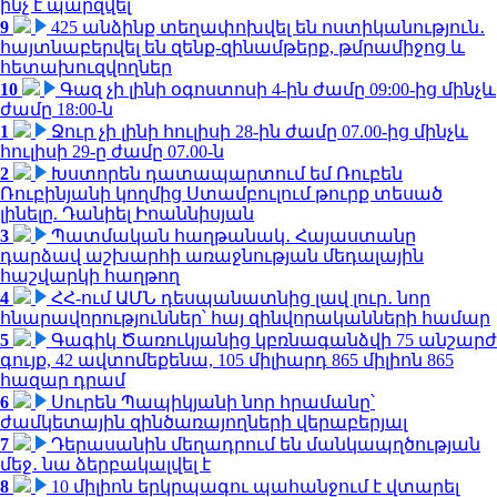
ինչ է պարզվել
9
425 անձինք տեղափոխվել են ոստիկանություն․
հայտնաբերվել են զենք-զինամթերք, թմրամիջոց և
հետախուզվողներ
10
Գազ չի լինի օգոստոսի 4-ին ժամը 09:00-ից մինչև
ժամը 18:00-ն
1
Ջուր չի լինի հուլիսի 28-ին ժամը 07.00-ից մինչև
հուլիսի 29-ը ժամը 07.00-ն
2
Խստորեն դատապարտում եմ Ռուբեն
Ռուբինյանի կողմից Ստամբուլում թուրք տեսած
լինելը. Դանիել Իոաննիսյան
3
Պատմական հաղթանակ․ Հայաստանը
դարձավ աշխարհի առաջնության մեդալային
հաշվարկի հաղթող
4
ՀՀ-ում ԱՄՆ դեսպանատնից լավ լուր․ նոր
հնարավորություններ՝ հայ զինվորականների համար
5
Գագիկ Ծառուկյանից կբռնագանձվի 75 անշարժ
գույք, 42 ավտոմեքենա, 105 միլիարդ 865 միլիոն 865
հազար դրամ
6
Սուրեն Պապիկյանի նոր հրամանը՝
ժամկետային զինծառայողների վերաբերյալ
7
Դերասանին մեղադրում են մանկապղծության
մեջ․ նա ձերբակալվել է
8
10 միլիոն երկրպագու պահանջում է վտարել