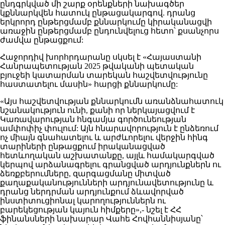
ընդգրկված մի շարք օրենքների նախագծեր
կքննարկվեն հատուկ ընթացակարգով. դրանց
երկրորդ ընթերցմամբ քննարկումը կիրականացվի
առաջին ընթերցմամբ ընդունվելուց հետո՝ քսանչորս
ժամվա ընթացքում:
Հաջորդիվ խորհրդարանը սկսել է «Հայաստանի
Հանրապետության 2025 թվականի պետական
բյուջեի կատարման տարեկան հաշվետվությունը
հաստատելու մասին» հարցի քննարկումը:
«Այս հաշվետվության քննարկումն առանձնահատուկ
նշանակություն ունի, քանի որ ներկայացվում է
Կառավարության հնգամյա գործունեության
ամփոփիչ փուլում: Այն հնարավորություն է ընձեռում
ոչ միայն գնահատելու և արժևորելու վերջին հինգ
տարիների ընթացքում իրականացված
հետևողական աշխատանքը, այլև համակարգված
կերպով արձանագրելու գրանցված արդյունքներն ու
ձեռքբերումները, զարգացմանը միտված
քաղաքականությունների արդյունավետությունը և
դրանց ներդրման արդյունքում ձևավորված
ինստիտուցիոնալ կարողություններն ու
բարեկեցության կայուն հիմքերը»,- նշել է ՀՀ
ֆինանսների նախարար Վահե Հովհաննիսյանը՝