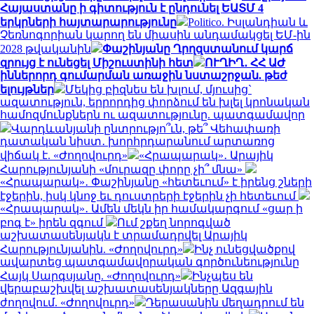
Հայաստանը ի գիտություն է ընդունել ԵԱՏՄ 4
երկրների հայտարարությունը
Politico. Իսլանդիան և
Չեռնոգորիան կարող են միասին անդամակցել ԵՄ-ին
2028 թվականին
Փաշինյանը Ղրղզստանում կարճ
զրույց է ունեցել Միշուստինի հետ
ՈՒՂԻՂ․ ՀՀ ԱԺ
իններորդ գումարման առաջին նստաշրջան. թեժ
ելույթներ
Մեկից բիզնես են խլում, մյուսից`
ազատություն, երրորդից փորձում են խլել կրոնական
համոզմունքներն ու ազատությունը. պատգամավոր
Վարդևանյանի ընտրությո՞ւն, թե՞ Վեհափառի
դատական նիստ․ խորհրդարանում արտառոց
վիճակ է. «Ժողովուրդ»
«Հրապարակ»․ Արայիկ
Հարությունյանի «մուրազը փորը չի՞ մնա»
«Հրապարակ»․ Փաշինյանը «հետեւում» է իրենց շների
էջերին, իսկ կնոջ եւ դուստրերի էջերին չի հետեւում
«Հրապարակ»․ Ամեն մեկն իր համակարգում «ցար ի
բոգ է» իրեն զգում
Ում շքեղ նորոգված
աշխատասենյակն է տրամադրվել Արայիկ
Հարությունյանին. «Ժողովուրդ»
Ինչ ունեցվածքով
ավարտեց պատգամավորական գործունեությունը
Հայկ Սարգսյանը. «Ժողովուրդ»
Ինչպես են
վերաբաշխվել աշխատասենյակները Ազգային
ժողովում. «Ժողովուրդ»
Դերասանին մեղադրում են