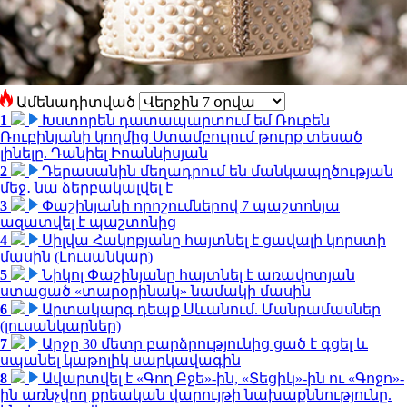
Ամենադիտված
1
Խստորեն դատապարտում եմ Ռուբեն
Ռուբինյանի կողմից Ստամբուլում թուրք տեսած
լինելը. Դանիել Իոաննիսյան
2
Դերասանին մեղադրում են մանկապղծության
մեջ․ նա ձերբակալվել է
3
Փաշինյանի որոշումներով 7 պաշտոնյա
ազատվել է պաշտոնից
4
Սիլվա Հակոբյանը հայտնել է ցավալի կորստի
մասին (Լուսանկար)
5
Նիկոլ Փաշինյանը հայտնել է առավոտյան
ստացած «տարօրինակ» նամակի մասին
6
Արտակարգ դեպք Սևանում. Մանրամասներ
(լուսանկարներ)
7
Արջը 30 մետր բարձրությունից ցած է գցել և
սպանել կաթոլիկ սարկավագին
8
Ավարտվել է «Գող Բջե»-ին, «Տեցիկ»-ին ու «Գոջո»-
ին առնչվող քրեական վարույթի նախաքննությունը.