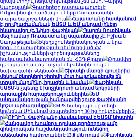
միայն փողով հեղափոխություն չես անի․ Գարիկ
Սարգսյան
Գուտերեշը դատապարտել է
Ուկրաինայի հարձակումները Ռուսաստանի
տարածաշրջանների վրա
Հայաստանը հասկանում
է, որ միաժամանակ ԵԱՏՄ և ԵՄ անդամ լինելը
հնարավոր չէ․ Նիկոլ Փաշինյան
Պարոն Ռուբինյան,
մեզ համար Ռուսաստանը սպառնալիք չէ. Իշխան
Սաղաթելյան
Եկեղեցու հեղինակության և նրա
հոգևոր առաքելության դեմ ուղղված ՀՀ
իշխանությունների գործողությունները
հակասահմանադրական են. ՀՅԴ Բյուրո
Թրամփը
դեռ պատրաստ չէ աջակցել Վենսին որպես
նախագահի թեկնածու
Շիրակի մարզի գյուղերից
մեկում ծնողների շիրիմի մոտ հայտնաբերվել են
տղայի մարմինը, հրազեն և նամակ
Փաշինյան․
ԵԱՏՄ-ն չպետք է խոչընդոտի անդամ երկրների
արտաքին հարաբերություններին
ԵՄ
անդամակցության հանրաքվեի շուրջ Փաշինյանի
կոշտ արձագանքը
EMPS հանդիպումը տեղի
կունենա Մինսկում սեպտեմբերի 30-ից հոկտեմբերի 2-
ը
ՈՒՂԻՂ․ Փաշինյանը մասնակցում է ԵԱՏՄ նիստին
Հանցավոր խումբը 9 դրվագ գործողությամբ
զինվորական հաշմանդամություն ունեցող
անձանցից հափշտակել է 13.8 մլն դրամ
Փաշինյան․