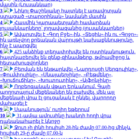
մասին (Լուսանկար)
3
Նիկոլ Փաշինյանը հայտնել է առավոտյան
ստացած «տարօրինակ» նամակի մասին
4
Հասմիկ Կարապետյանի համարձակ
լուսանկարները՝ լողավազանից (լուսանկարներ)
5
Ավարտվել է «Գող Բջե»-ին, «Տեցիկ»-ին ու «Գոջո»-
ին առնչվող քրեական վարույթի նախաքննությունը.
ինչ է պարզվել
6
425 անձինք տեղափոխվել են ոստիկանություն․
հայտնաբերվել են զենք-զինամթերք, թմրամիջոց և
հետախուզվողներ
7
Բերման են ենթարկվել «Նարդոսցի Սերգուլիկը»,
«Փումփուլիկը», «Սնայպերչիկը», «Բեթմենը»,
«Խուճուճիկը», «Խուտուտիկը», «Այֆոնչիկը»
8
Ողբերգական վթար Երևանում․ Գայի
պողոտայում մեքենաներ են բախվել, մեկ այլ
մեքենայի վրա էլ ցուցանակ է ընկել. վարորդը
մահացել է
9
Սպանություն՝ ուղիղ եթերում
10
31-ամյա ամուսինը խանդի հողի վրա
դանակահարել է կնոջը
1
Ջուր չի լինի հուլիսի 28-ին ժամը 07.00-ից մինչև
հուլիսի 29-ը ժամը 07.00-ն