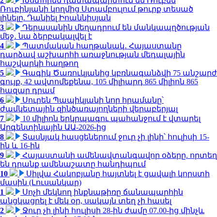
2
Խստորեն դատապարտում եմ Ռուբեն
Ռուբինյանի կողմից Ստամբուլում թուրք տեսած
լինելը. Դանիել Իոաննիսյան
3
Դերասանին մեղադրում են մանկապղծության
մեջ․ նա ձերբակալվել է
4
Պատմական հաղթանակ․ Հայաստանը
դարձավ աշխարհի առաջնության մեդալային
հաշվարկի հաղթող
5
Գագիկ Ծառուկյանից կբռնագանձվի 75 անշարժ
գույք, 42 ավտոմեքենա, 105 միլիարդ 865 միլիոն 865
հազար դրամ
6
Սուրեն Պապիկյանի նոր հրամանը՝
ժամկետային զինծառայողների վերաբերյալ
7
10 միլիոն երկրպագու պահանջում է վտարել
Արգենտինային ԱԱ-2026-ից
8
Տասնյակ հասցեներում ջուր չի լինի՝ հուլիսի 15-
ին և 16-ին
9
Հայաստանի ամենավտանգավոր օձերը. որտեղ
են դրանք ամենաշատը հանդիպում
10
Սիլվա Հակոբյանը հայտնել է ցավալի կորստի
մասին (Լուսանկար)
1
Սոչի մեկնող ինքնաթիռը ճանապարհին
անցկացրել է մեկ օր, սակայն տեղ չի հասել
2
Ջուր չի լինի հուլիսի 28-ին ժամը 07.00-ից մինչև