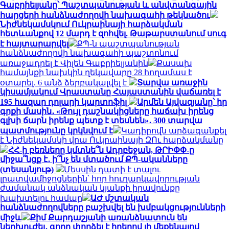
Գաբրիելյանը՝ Պաշտպանության և անվտանգային
հարցերի հանձնաժողովի նախագահի թեկնածու
Նիժնեկամսկում Ուկրաինայի հարձակման
հետևանքով 12 մարդ է զոհվել. Թաթարստանում սուգ
է հայտարարվել
ՔՊ-ն պաշտպանության
հանձնաժողովի նախագահի պաշտոնում
առաջադրել է Վիլեն Գաբրիելյանին
Քասախ
համայնքի նախկին ղեկավարը 28 հողամաս է
օտարել. 6 անձ ձերբակալվել է
Տարվա առաջին
կիսամյակում Վրաստանը Հայաստանին վաճառել է
195 հազար դոլարի կարտոֆիլ
Արմեն Այվազյանը՝ իր
գրքի մասին․ «Թույլ դաշնակիցները հաճախ իրենց
գլխի ճարն իրենք պետք է տեսնեն»․ 300 տարվա
պատմությունը կրկնվում է
Կադիրովն արձագանքել
է Նիժնեկամսկի վրա Ուկրաինայի ԶՈւ հարձակմանը
ՀՀ-ի բեռները կմտնե՞ն Ադրբեջան, ԹՐԻՓՓ-ը
միջա՞նցք է․ ի՞նչ են մտածում ՔՊ-ականները
(տեսանյութ)
Մեսսին դատի է տալու
լրատվամիջոցներին՝ հոր հուղարկավորության
ժամանակ անձնական կյանքի իրավունքը
խախտելու համար
ԱԺ մշտական
հանձնաժողովները բաշխվել են խմբակցությունների
միջև
Քիմ Քարդաշյանի առանձնատուն են
ներխուժել․ գողը փորձել է իրերով լի մեքենայով