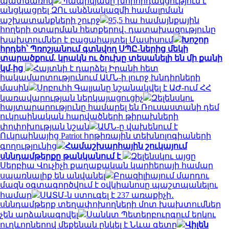
պատճառով
Պապիկյանը խորհրդակցություն է
անցկացրել ԶՈւ անձնակազմի համալրման
աշխատանքների շուրջ
95,5 հա համայնքային
հողերի օտարման հետքերով․ դատախազությունը
խախտումներ է բացահայտել Մասիսում
Խոշոր
հրդեհ՝ Պռոշյանում գտնվող ՍՊԸ-ներից մեկի
տարածքում. կրակն ու ծուխը տեսանելի են մի քանի
կմ-ից
Հայտնի է դարձել Իրանի հետ
հակամարտությունում ԱՄՆ-ի լուրջ խնդիրների
մասին
Սրբուհի Գալյանը նշանակվել է ԱԺ-ում ՀՀ
կառավարության ներկայացուցիչ
Զելենսկու
հայտարարությունը համարել են Ռուսաստանի դեմ
ուկրաինական հարվածների թիրախների
փոփոխության նշան
ԱՄՆ-ը վախենում է
Ուկրաինայից Patriot հրթիռային տեխնոլոգիաների
գողությունից
Համաշխարհային շուկայում
սննդամթերքը թանկանում է
Զելենսկու այցը
Սերբիա Վուչիչի քաղաքական կարիերայի համար
սպառնալիք են անվանել
Բրազիլիայում մարդու
մազն օգտագործվում է օվկիանոսը պաշտպանելու
համար
ՍԱՏՄ-ն ստուգել է 237 առաքիչի․
սննդամթերք տեղափոխողների մոտ խախտումներ
չեն արձանագրվել
Սանկտ Պետերբուրգում երկու
ուղևորներով մեքենան ընկել է Նևա գետը
Վիլեն