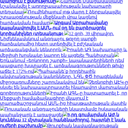
պարզում է քննությունը
Շահանե Մնացականյանը
նշանակվել է առողջապահության նախարարի
տեղակալ
Ռումինիայում յոթ մարդ է ձերբակալվել
շտապօգնության մեքենայի վրա կացնով
հարձակման համար
Արգամ Աբրահամյանը
կալանավորվել է.ԱՄՆ-ում օդ են բարձրացրել
կործանիչներ (տեսանյութ)
12 զոհ, 39 վիրավոր.
Նիժնեկամսկում անօդաչու թռչող սարքի
հարձակումից հետո ստեղծվել է բժշկական
արձագանքման կենտրոն
Իրանի ԱԳ նախարարը և
մեջլիսի խոսնակը կարող են այցելել Պակիստան
Երևանում «երկրորդ շարքի» կայանատեղիների դեմ
պայքարը խստացել է․ արձանագրությունների թիվը
աճել է 172%-ով
Պահպանե՛ք հրդեհային
անվտանգության կանոնները․ ՆԳՆ ՓԾ իրազեկման
միջոցառումները շարունակվում են
Չեռնոբիլի ԱԷԿ-ը
սկսել են նախապատրաստել հնարավոր մարտական
գործողությունների
Իրանի ԱԳՆ-ը հայտարարել է, որ
Մեքքայի համաձայնագիրը վկայում է
տարածաշրջանում ԱՄՆ-ից հիասթափության մասին
Ռուսական անօդաչուների նկատմամբ հսկայական
պահանջարկ է առաջացել
9-րդ գումարման ԱԺ-ն
կունենա 12 մշտական հանձնաժողով․ հայտնի է նաև
ուժերի բաշխումը
Թուրքիան նավագնացության