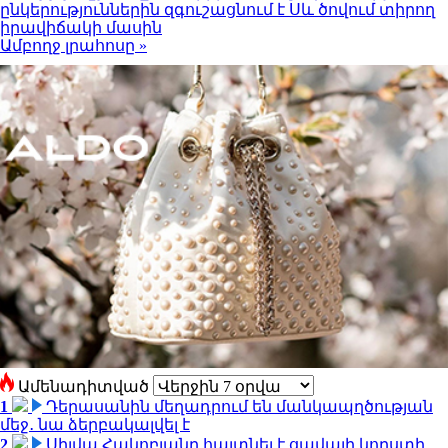
ընկերություններին զգուշացնում է Սև ծովում տիրող
իրավիճակի մասին
Ամբողջ լրահոսը »
Ամենադիտված
1
Դերասանին մեղադրում են մանկապղծության
մեջ․ նա ձերբակալվել է
2
Սիլվա Հակոբյանը հայտնել է ցավալի կորստի