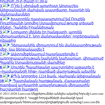
հուլիսի 29-ը ժամը 07.00-ն
3
Ո՞րն է սիրված արտիստ Արտաշես
Ալեքսանյանի մահվան պատճառը. հայտնի են
մանրամասներ
4
Խստորեն դատապարտում եմ Ռուբեն
Ռուբինյանի կողմից Ստամբուլում թուրք տեսած
լինելը. Դանիել Իոաննիսյան
5
Նորայրը մեկնել էր հանգստի, արդեն
վերադառնում է. նոր մանրամասներ՝ ողբերգական
դեպքից
6
Դերասանին մեղադրում են մանկապղծության
մեջ․ նա ձերբակալվել է
7
Ավտոմեքենայում հայտնաբերվել է
առողջապահության նախկին նախարար, վիրաբույժ
Գագիկ Ստամբուլցյանի մարմինը
8
Սուրեն Պապիկյանը պաշտոնից ազատել է
«համացանցի հիթ» դարձած վարչության պետին
9
ՔՊ-ն կորցրեց 1224 ձայն. Վահագն Ալեքսանյան
10
Պատմական հաղթանակ․ Հայաստանը
դարձավ աշխարհի առաջնության մեդալային
հաշվարկի հաղթող
© 2011-2026 Lurer.com Մեջբերումներ անելիս ակտիվ հղումը Lurer.com-
ին պարտադիր է: Կայքի հոդվածների մասնակի կամ
ամբողջական հեռուստառադիոընթերցումն առանց Lurer.com-ին