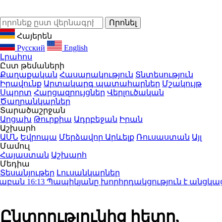
Հայերեն
Русский
English
Լրահոս
Ըստ թեմաների
Քաղաքական
Հասարակություն
Տնտեսություն
Իրավունք
Արտակարգ պատահարներ
Մշակույթ
Սպորտ
Հարցազրույցներ
Վերլուծական
Ծաղրանկարներ
Տարածաշրջան
Արցախ
Թուրքիա
Ադրբեջան
Իրան
Աշխարհ
ԱՄՆ
Եվրոպա
Մերձավոր Արևելք
Ռուսաստան
Այլ
Մամուլ
Հայաստան
Աշխարհ
Մեդիա
Տեսանյութեր
Լուսանկարներ
բան
16:13
Պապիկյանը խորհրդակցություն է անցկացրե
Ընտրությունից հետո,