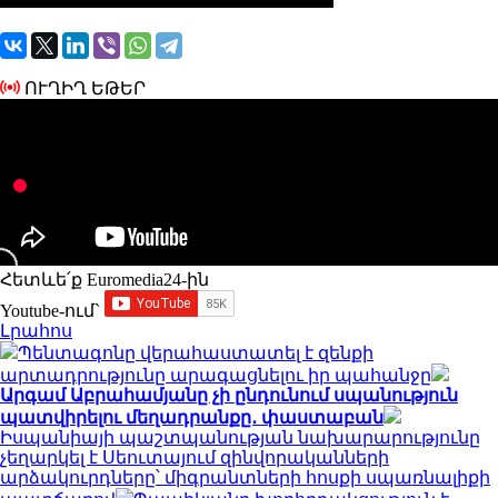
ՈՒՂԻՂ ԵԹԵՐ
Հետևե՛ք Euromedia24-ին
Youtube-ում`
Լրահոս
Պենտագոնը վերահաստատել է զենքի
արտադրությունը արագացնելու իր պահանջը
Արգամ Աբրահամյանը չի ընդունում սպանություն
պատվիրելու մեղադրանքը․ փաստաբան
Իսպանիայի պաշտպանության նախարարությունը
չեղարկել է Սեուտայում զինվորականների
արձակուրդները՝ միգրանտների հոսքի սպառնալիքի