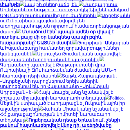
փախչել
Նավթի գները աճել են
Մարգարիտա
Սիմոնյանն օգնություն է առաջարկել Նիժնեկամսկում
ԱԹՍ-ների հարձակումից տուժածներին
Ադրբեջանն
ու Ուկրաինան պայմանավորվել են
առողջապահության ոլորտում համագործակցության
մասին
Մտածում էին՝ պապն ամեն օր փլավ է
ուտելու, բայց մի օր կանգնեց պապի բգին.
Խաչատրյանը՝ ԵԱՏՄ-ի մասին
Թուրքիան, Անկարան
և Իսլամաբադը համատեղ զորավարժություններ
կանցկացնեն
Արտաշես Թումանյանն ազատվել է
վարչապետի խորհրդականի պաշտոնից
Գնդապետը պատմել է Թաթարստանի վրա
Ուկրաինայի ԶՈւ հարձակման ժամանակ ԱՄՆ-ի
հնարավոր դերի մասին
Տաթև Հայրապետյան․
«Ադրբեջանի դպրոցներում երեխաներին
սովորեցնում են, որ Հայաստանը «Արևմտյան
Ադրբեջան» է»
Հայկ Առաքելյանը նշանակվել է
շրջակա միջավայրի նախարարի տեղակալ
Politico.
Մելոնին ստիպված է արդարացնել Ուկրաինային իր
աջակցությունը
Վահան Միսակյանը նշանակվել է
ՀՀ քաղաքաշինության կոմիտեի նախագահի
տեղակալ
Ողբերգական դեպք Երևանում․ շենքի
բակում հայտնաբերվել է կնոջ դի․ առեղծվածը