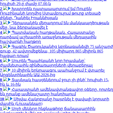
հուլիսի 29-ը ժամը 07.00-ն
2
Խստորեն դատապարտում եմ Ռուբեն
Ռուբինյանի կողմից Ստամբուլում թուրք տեսած
լինելը. Դանիել Իոաննիսյան
3
Դերասանին մեղադրում են մանկապղծության
մեջ․ նա ձերբակալվել է
4
Պատմական հաղթանակ․ Հայաստանը
դարձավ աշխարհի առաջնության մեդալային
հաշվարկի հաղթող
5
Գագիկ Ծառուկյանից կբռնագանձվի 75 անշարժ
գույք, 42 ավտոմեքենա, 105 միլիարդ 865 միլիոն 865
հազար դրամ
6
Սուրեն Պապիկյանի նոր հրամանը՝
ժամկետային զինծառայողների վերաբերյալ
7
10 միլիոն երկրպագու պահանջում է վտարել
Արգենտինային ԱԱ-2026-ից
8
Տասնյակ հասցեներում ջուր չի լինի՝ հուլիսի 15-
ին և 16-ին
9
Հայաստանի ամենավտանգավոր օձերը. որտեղ
են դրանք ամենաշատը հանդիպում
10
Սիլվա Հակոբյանը հայտնել է ցավալի կորստի
մասին (Լուսանկար)
1
Սոչի մեկնող ինքնաթիռը ճանապարհին