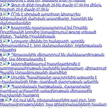
անցկացրել է մեկ օր, սակայն տեղ չի հասել
2
Ջուր չի լինի հուլիսի 28-ին ժամը 07.00-ից մինչև
հուլիսի 29-ը ժամը 07.00-ն
3
Ո՞րն է սիրված արտիստ Արտաշես
Ալեքսանյանի մահվան պատճառը. հայտնի են
մանրամասներ
4
Խստորեն դատապարտում եմ Ռուբեն
Ռուբինյանի կողմից Ստամբուլում թուրք տեսած
լինելը. Դանիել Իոաննիսյան
5
Նորայրը մեկնել էր հանգստի, արդեն
վերադառնում է. նոր մանրամասներ՝ ողբերգական
դեպքից
6
Դերասանին մեղադրում են մանկապղծության
մեջ․ նա ձերբակալվել է
7
Ավտոմեքենայում հայտնաբերվել է
առողջապահության նախկին նախարար, վիրաբույժ
Գագիկ Ստամբուլցյանի մարմինը
8
Սուրեն Պապիկյանը պաշտոնից ազատել է
«համացանցի հիթ» դարձած վարչության պետին
9
Պատմական հաղթանակ․ Հայաստանը
դարձավ աշխարհի առաջնության մեդալային
հաշվարկի հաղթող
10
ՀՀ-ում ԱՄՆ դեսպանատնից լավ լուր․ նոր
հնարավորություններ՝ հայ զինվորականների համար