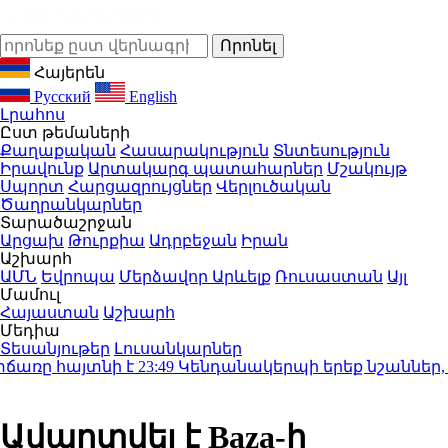
Հայերեն
Русский
English
Լրահոս
Ըստ թեմաների
Քաղաքական
Հասարակություն
Տնտեսություն
Իրավունք
Արտակարգ պատահարներ
Մշակույթ
Սպորտ
Հարցազրույցներ
Վերլուծական
Ծաղրանկարներ
Տարածաշրջան
Արցախ
Թուրքիա
Ադրբեջան
Իրան
Աշխարհ
ԱՄՆ
Եվրոպա
Մերձավոր Արևելք
Ռուսաստան
Այլ
Մամուլ
Հայաստան
Աշխարհ
Մեդիա
Տեսանյութեր
Լուսանկարներ
ռը հայտնի է
23:49
Կենդանակերպի երեք նշաններ, որո
Ավարտվել է Baza-ի