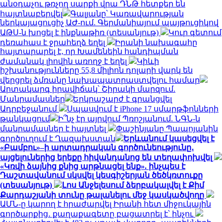
անօդաչու թռչող սարքի վրա ԴՆԹ հետքեր են
հայտնաբերվել
Գալյանը՝ Կառավարության
ներկայացուցիչ ԱԺ-ում. Գերմանիայում պայթուցիկով
ԱԹՍ-ն խոցել է ինքնաթիռ (տեսանյութ)
Կուր գետում
դեռահաս է ջրահեղձ եղել
Իրանի նախագահը
հայտարարել է, որ Խամենեին հանդիպման
ժամանակ լիովին առողջ է եղել
Կիևի
իշխանությունները 55,8 միլիոն դոլարի վարկ են
վերցրել ձմռանը նախապատրաստվելու համար
Արտակարգ իրավիճակ՝ Շիրակի մարզում.
Մանրամասներ
Երկրաշարժ է գրանցվել
Ադրբեջանում
Սպասվում է iPhone 17 սմարթֆոնների
թանկացում
Ի՞նչ էր այրվում Պռոշյանում. ՆԳՆ-ն
մանրամասներ է հայտնել
Փաշինյանը Պապոյանին
գործուղում է Ղազախստան
Երևանում կասեցվել է
«Բամբու»–ի արտադրական գործունեությունը․
այցելուներից երեքը հիվանդանոց են տեղափոխվել
«Կռվի ձայնից քնից արթնացել ենք». ինչպես է
Դաշտավանում սկսվել կեսգիշերյան ծեծկռտուքը
(տեսանյութ)
Լոս Անջելեսում ձերբակալվել է Քիմ
Քարդաշյանի տունը թալանելու մեջ կասկածվողը
ԱՄՆ-ը կարող է հրաժարվել Իրանի հետ միջուկային
գործարքից․ քաղաքագետը բացատրել է՝ ինչու