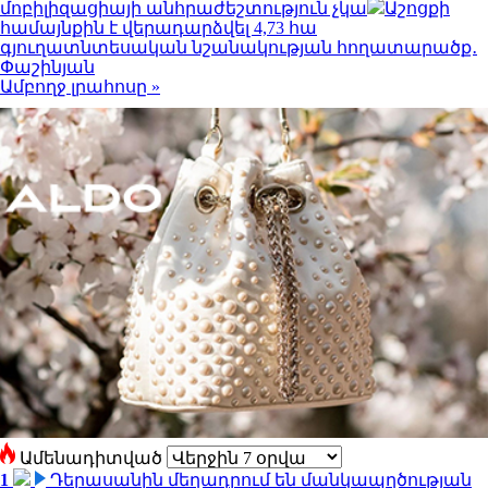
մոբիլիզացիայի անհրաժեշտություն չկա
Աշոցքի
համայնքին է վերադարձվել 4,73 հա
գյուղատնտեսական նշանակության հողատարածք․
Փաշինյան
Ամբողջ լրահոսը »
Ամենադիտված
1
Դերասանին մեղադրում են մանկապղծության