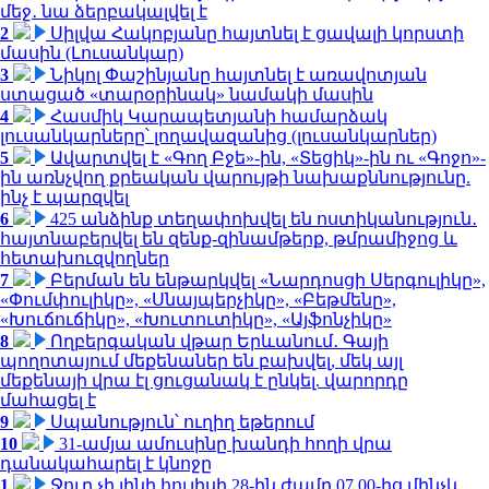
մեջ․ նա ձերբակալվել է
2
Սիլվա Հակոբյանը հայտնել է ցավալի կորստի
մասին (Լուսանկար)
3
Նիկոլ Փաշինյանը հայտնել է առավոտյան
ստացած «տարօրինակ» նամակի մասին
4
Հասմիկ Կարապետյանի համարձակ
լուսանկարները՝ լողավազանից (լուսանկարներ)
5
Ավարտվել է «Գող Բջե»-ին, «Տեցիկ»-ին ու «Գոջո»-
ին առնչվող քրեական վարույթի նախաքննությունը.
ինչ է պարզվել
6
425 անձինք տեղափոխվել են ոստիկանություն․
հայտնաբերվել են զենք-զինամթերք, թմրամիջոց և
հետախուզվողներ
7
Բերման են ենթարկվել «Նարդոսցի Սերգուլիկը»,
«Փումփուլիկը», «Սնայպերչիկը», «Բեթմենը»,
«Խուճուճիկը», «Խուտուտիկը», «Այֆոնչիկը»
8
Ողբերգական վթար Երևանում․ Գայի
պողոտայում մեքենաներ են բախվել, մեկ այլ
մեքենայի վրա էլ ցուցանակ է ընկել. վարորդը
մահացել է
9
Սպանություն՝ ուղիղ եթերում
10
31-ամյա ամուսինը խանդի հողի վրա
դանակահարել է կնոջը
1
Ջուր չի լինի հուլիսի 28-ին ժամը 07.00-ից մինչև