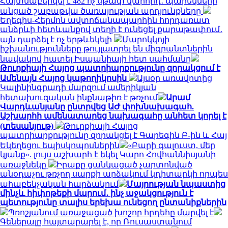
Հայտնաբերվել է 482 ոչ սթափ վարորդ․ պարեկների
անցած շաբաթվա ծառայության արդյունքները
Եղեգիս-Հերմոն ավտոճանապարհին հորդառատ
անձրևի հետևանքով տեղի է ունեցել քարաթափում․
այն դարձել է ոչ երթևեկելի
Մարոկկոյի
իշխանությունները թույլատրել են միգրանտներին
նավակով հատել Իսպանիայի հետ սահմանը
Թուրքիայի Հայոց պատրիարքությունը զորակցում է
Ամենայն Հայոց կաթողիկոսին
Այսօր առավոտից
Կալինինգրադի մարզում ամերիկյան
հետախուզական ինքնաթիռ է թռչում
Արամ
Վարդևանյանը ընտրվեց ԱԺ փոխնախագահ.
Աշխարհի ամենատարեց նախագահը անհետ կորել է
(տեսանյութ)
Թուրքիայի Հայոց
պատրիարքությունը զորակցել է Գարեգին Բ-ին և Հայ
Եկեղեցու եպիսկոպոսներին
«Բարի գալուստ, մեր
կյանք». լույս աշխարհ է եկել Կարո Հովհաննիսյանի
առաջնեկը
Իրաքը ցանկացած չարտոնված
անօդաչու թռչող սարքի արձակում կդիտարկի որպես
ահաբեկչական հարձակում
Մայրության նպաստից
մինչև հիփոթեքի մարում․ ինչ աջակցություն է
պետությունը տալիս երեխա ունեցող ընտանիքներին
Պռոշյանում առաջացած խոշոր հրդեհը մարվել է
Գեներալը հայտարարել է, որ Ռուսաստանում