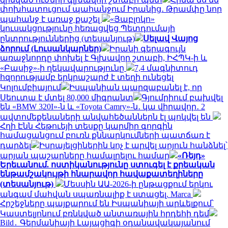
փոխհատուցում պահանջում Իրանից․ Թրամփը նոր
պահանջ է առաջ քաշել
«Յաբլոկո»
կուսակցությունը հեռացվեց Պետդումայի
ընտրություններից (տեսանյութ)
Սելավ Վայոց
ձորում (Լուսանկարներ)
Իրանի գերագույն
առաջնորդը փոխել է Գլխավոր շտաբի, ԻՀՊԿ-ի և
«Բասիջ»-ի ղեկավարությունը
7,4 մագնիտուդ
հզորությամբ երկրաշարժ է տեղի ունեցել
Կոլումբիայում
Իսպանիան պարզաբանել է, որ
Սեուտա է մտել 80,000 միգրանտ
Գյումրիում բախվել
են «BMW 320I»-ն և «Toyota Camry»-ն․ կա վիրավոր․ 2
ավտոմեքենաների անվահեծաններն էլ պոկվել են
Հղի Էնն Հեթուեյի տեսքը կարմիր գորգին
համացանցում բուռն քննարկումների պատճառ է
դարձել
Իսրայելցիներին կոչ է արվել արյուն հանձնել՝
արյան պաշարները համալրելու համար
«Ռեյդ»
Երեւանում. ոստիկանությունը ստուգել է քրեական
ենթամշակույթի հնարավոր հավաքատեղիները
(տեսանյութ)
Մեսսին ԱԱ-2026-ի ընթացքում երկու
անգամ մահվան սպառնալիք է ստացել. Marca
Հրշեջները պայքարում են Իսպանիայի արևելքում՝
Կաստելյոնում բռնկված անտառային հրդեհի դեմ
Bild․ Գերմանիայի Լայպցիգի օդանավակայանում