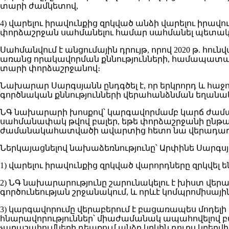
տարի ժամկետով,
4) վարելու իրավունքից զրկված անձի վարելու իրա
փորձաշրջան սահմանելու համար սահմանել պետակա
Սահմանվում է անցումային դրույթ, որով 2020 թ. հո
առանց որակավորման քննությունների, համապատա
տարի փորձաշրջանով։
Նախարար Սարգսյանն ընդգծել է, որ երկրորդ և հ
գործնական քննությունների վերահանձնման եղանա
ՆԳ նախարարի խոսքով՝ կարգավորմամբ կարճ ժամա
սահմանափակ թվով բալեր, եթե փորձաշրջանի ընթաց
ժամանակահատվածի ավարտից հետո նա վերադառնու
Ներկայացնելով նախաձեռնությունը՝ Արփինե Սարգսյա
1) վարելու իրավունքից զրկված վարորդները զրկվել 
2) ՆԳ նախարարությունը շարունակելու է խիստ վեր
գործունեության շրջանակում, և որևէ կոմպրոմիսային
3) կարգավորումը վերաբերում է բացառապես մոդե
հնարավորություններ՝ միաժամանակ ապահովելով 
չարաշահումների դեպքում անձը կրկին դուրս կբերվ