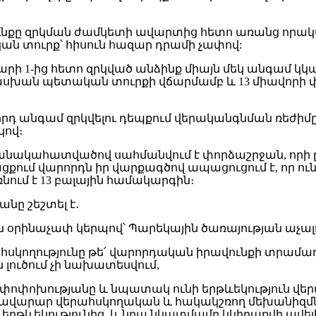
վունքը զրկման ժամկետի ավարտից հետո առանց որակ
ն տուրք՝ հիսուն հազար դրամի չափով:
ւնվարի 1-ից հետո զրկված անձինք միայն մեկ անգամ 
սխան պետական տուրքի վճարմամբ և 13 միավորի փ
աջորդ անգամ զրկվելու դեպքում վերականգնման ռե
կով։
նակահատվածով սահմանվում է փորձաշրջան, որի ը
քում վարորդն իր վարքագծով ապացուցում է, որ ու
մ է 13 բալային համակարգին։
նը շեշտել է․
են օրինաչափ կերպով՝ Պարեկային ծառայության աչալո
ահսկողությունը թե՛ վարորդական իրավունքի տրամա
 լուծում չի նախատեսվում,
լի փոփոխությանը և նպատակ ունի երթևեկություն 
բավարար վերահսկողական և հակակշռող մեխանիզմ
ի երթևեկությունից, և նրա նկատմամբ կկիրառվի ավե