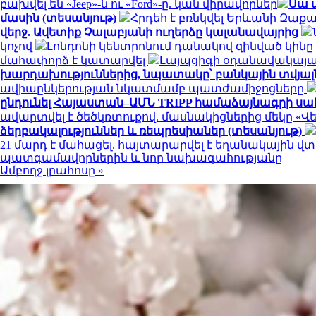
բախվել են «Jeep»-ն ու «Ford»-ը. կան վիրավորներ
Սա 
մասին (տեսանյութ)
Հրդեհ է բռնկվել Երևանի Զաք
վերջ. Ավետիք Չալաբյանի ուղերձը կալանավայրից
կոչով
Լոնդոնի կենտրոնում դանակով զինված կինը
մահափորձ է կատարվել
Լայպցիգի օդանավակայանո
խարդախություններից, նպատակը՝ բանկային տվյալն
ավիաընկերության նկատմամբ պատժամիջոցները
ընդունել Հայաստան–ԱՄՆ TRIPP համաձայնագրի ս
ավարտվել է ծեծկռտուքով. մասնակիցներից մեկը «Վ
ձերբակալություններ և ռեպրեսիաներ (տեսանյութ)
21 մարդ է մահացել. հայտարարվել է եղանակային 
պատգամավորներին և նոր նախագահությանը
Ամբողջ լրահոսը »