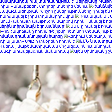
աննախադեպ խայտառակություն է. Մելիքյանը՝ Կաթո
արիա Քանաքեռցու փողոցի տներից մեկում
Հանձնվե
Նավագնացության խոշոր ընկերությունները դիմել են Մ
 հարձակվել է չորս տղամարդու վրա
Ռուսական ԱԹՍ
ւմ «անհայտ պայթուցիկ սարքով դրոն». սկսվել է հ
երին տիրանալն է (լուսանկար)
ԱՄՆ-ը հանել է Իրա
Գոռ Հակոբյանը որդու՝ Ֆելիքսի հետ նոր տեսանյութ
ահմանադրականության հարցը
Վեդիում կենցաղային
եդի պլաստ» ՍՊԸ-ի տնօրենի որդին է
ԱՄՆ-ն պատրաս
4 մեդալ՝ մաթեմատիկական միջազգային ուսանողակ
վտանգի առավելագույն մակարդակ
Ալեն Սիմոնյանը շ