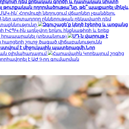
ղիկոսի դեմ քրեական գործի և դատական նիստի
լ թուրքական ողորմածությա՞նը, թե՞ պայքարել մինչև
ԱԿ-ին՝ Հորմուզի նեղուցում վճարներ չգանձելու
-ներ արտադրող ընկերության ղեկավարի դեմ
ետաքննությունը
Զգուշացե՛ք կեղծ էջերից և առցանց
նի ԻՀՊԿ-ին առնչվող երկու ինքնաթիռի և երեք
 է հրապարակել (տեսանյութ)
ՍԴ-ն վարույթ է
 հարցերի շուրջ ծագած վիճաբանությունն
տվում է միջուկային պատերազմի.Նոր
ան օլիմպիադայում
Հարավային Կորեայում շոգից
նորհավորել է ԱԺ 9-րդ գումարման