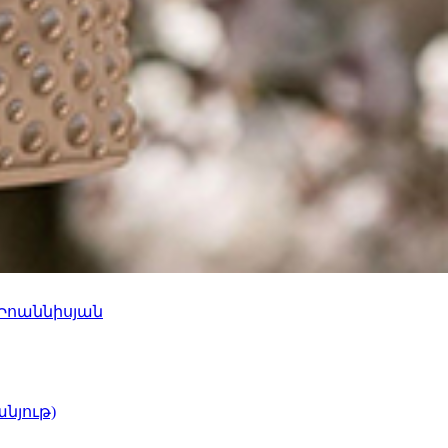
 Իոաննիսյան
նյութ)