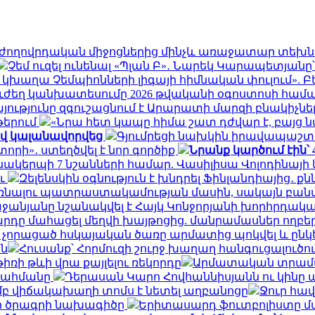
՝ ժողովրդական միջոցներից մինչև առաջատար տեխ
Չեմ ուզել ունենալ «Պլան Բ»․ Նարեկ Կարապետյանը
կխաղա Չեմպիոնների լիգայի հիմնական փուլում». Բ
ուժեղ կանխատեսումը 2026 թվականի օգոստոսի համ
ությունը զգուշացնում է Արարատի մարզի բնակիչնե
թերում
«Նրա հետ կապը հիմա շատ դժվար է, բայց ն
ով կալանավորվեց
Գյումրեցի նախկին իրավապաշ
տորի»․ ստեղծվել է նոր գործիք
Նրանք կարծում էին՝
նակերպի 7 նշանների համար. Վասիլիսա Վոլոդինայ
ու
Զելենսկին օգնություն է խնդրել Ֆինլանդիայից․ ք
նալու պատրաստակամության մասին, սակայն բանակց
ջանյանը նշանակվել է Հայկ Կոնջորյանի խորհրդակ
արդը մահացել մեղվի խայթոցից. մանրամասներ ողբե
չորացած հսկայական ծառը արմատից պոկվել և ընկել 
ն
Հուսանք՝ Հորմուզի շուրջ խաղաղ հանգուցալու
ռի թևի վրա քայլելու ռեկորդը
Արմատական տրամադ
 սահմանը
Դերասան Կարո Հովհաննիսյանն ու կինը պ
մբ վիճակախաղի տոմս է նետել աղբանոցը
Ջուր հավ
րի ծրագրի նախագիծը
Երիտասարդ ֆուտբոլիստը մ