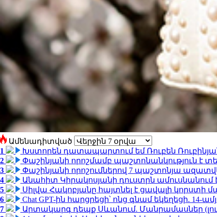
Ամենադիտված
1
Խստորեն դատապարտում եմ Ռուբեն Ռուբինյանի
2
Փաշինյանի որոշմամբ պաշտոնանկություն է տեղ
3
Փաշինյանի որոշումներով 7 պաշտոնյա ազատվ
4
Անահիտ Կիրակոսյանի դուստրն ամուսնանում 
5
Սիլվա Հակոբյանը հայտնել է ցավալի կորստի մ
6
Chat GPT-ին հարցրեցի՝ ոնց գնամ եկեղեցի. 14-
7
Արտակարգ դեպք Սևանում. Մանրամասներ (լո