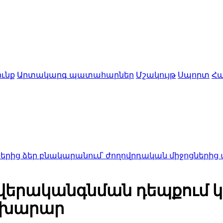
ւնք
Արտակարգ պատահարներ
Մշակույթ
Սպորտ
Հա
նակարանում՝ ժողովրդական միջոցներից մինչև առա
վերականգնման դեպքում կ
նախարար