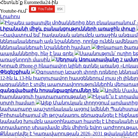
Հետևե՛ք Euromedia24-ին
Youtube-ում`
Լրահոս
Ինչպես ազատվել մոծակներից ձեր բնակարանում
Լիբանանի միջև բանակցությունների առաջին փուլը
«Հավատում եմ՝ հայկական ակումբն առաջին անգամ 
կենդանակերպի այն նշանները, որոնք ունեն ամենա
կենդանակերպի նշանների համար
Փրկարար ծառայ
պայմաններից․ ինչ է նա գրել
Սպանություն՝ ուղիղ ե
առաջնորդի մասին
Սեդրակ Առուստամյանը 2 ամս
Կորած iPhone-ը հնարավոր կլինի գտնել առանց «Լոկա
Փեզեշքիան
Օգոստոսը կբացի փողի դռները կենդա
12-ին և 13-ին հարյուրավոր հասցեներում լույս չի լինել
ազդակներ է տվել պարտավորություններին վերադառ
զանգվածային հոսանքազրկումներ են
Արմեն Մամա
հարսնացուի հայտարարությանը
Ինչպե՞ս է տղամ
սրտի համար
Ալեք Մանուկյան փողոցում արմատից 
նախարարը պաշտոնական այցով կմեկնի Պակիստա
Բրիտանիայում մի թոշակառու գերազանցել է ինքնաթի
կանանց խումբն ապօրինաբար հատել է Լիբանանի
տղամարդը սխալմամբ մեկ միլիոն եվրո արժողությա
Քննարկվել է Կառավարության 2026–2031 թվականնե