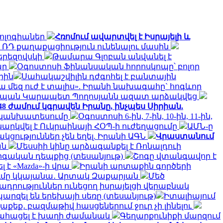
նոլոգիաներ
Հռոմում ավարտվել է Իսրայելի և
՝ ՌԴ քաղաքացիություն ունենալու մասին
երեզովսկի
Թամարա Գլոբան անվանել է
ար
Օգոստոսի ֆինանսական հորոսկոպը՝ բոլոր
րին
Սահակաշվիլին դժգոհել է բանտային
ա մեզ ուժ է տալիս». Իրանի նախագահը` հոգևոր
տպան Կարապետ Պողոսյանն ազատ արձակվեց
 48 ժամում կգրավեն Իրանը, ինչպես Սիրիան.
ի կանխատեսումը
Օգոստոսի 6-ին, 7-ին, 10-ին, 11-ին,
ննարկվել է Ուկրաինայի ՀՕՊ-ի ուժեղացումը
ԱՄՆ-ը
ություններ չեն եղել. Իրանի ԱԳՆ
Վրաստանում
ան
Մեսսիի կինը արձագանքել է Ռոնալդուի
րգական դեպքից (տեսանյութ)
Շոգը վտանգավոր է
է «Mazda»-ի վրա
Իրանի արտաքին գործերի
ծումը կկայանա․ Արտակ Զաքարյան
Մեծ
րություններ ունեցող իսրայելցի վերաբնակ
արզել են երեխայի սեռը (տեսանյութ)
Իտալիայում
աքեք․ բազմաթիվ հասցեներում ջուր չի լինելու
ահացել է խաղի ժամանակ
Գեղարքունիքի մարզում