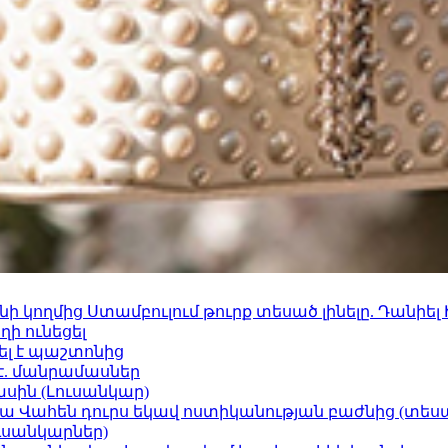
 կողմից Ստամբուլում թուրք տեսած լինելը. Դանիել
ի ունեցել
ել է պաշտոնից
է. մանրամասներ
ասին (Լուսանկար)
ամյա Վահեն դուրս եկավ ոստիկանության բաժնից (տեսա
ւսանկարներ)