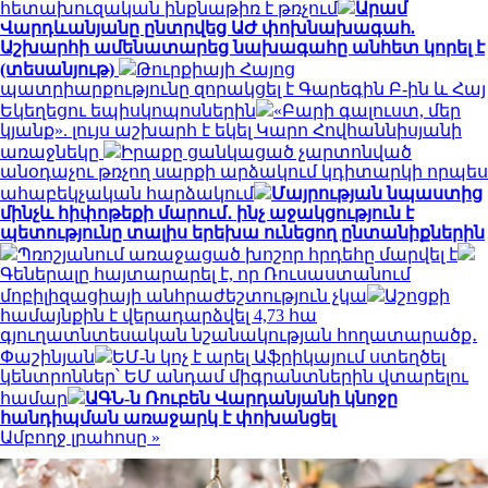
հետախուզական ինքնաթիռ է թռչում
Արամ
Վարդևանյանը ընտրվեց ԱԺ փոխնախագահ.
Աշխարհի ամենատարեց նախագահը անհետ կորել է
(տեսանյութ)
Թուրքիայի Հայոց
պատրիարքությունը զորակցել է Գարեգին Բ-ին և Հայ
Եկեղեցու եպիսկոպոսներին
«Բարի գալուստ, մեր
կյանք». լույս աշխարհ է եկել Կարո Հովհաննիսյանի
առաջնեկը
Իրաքը ցանկացած չարտոնված
անօդաչու թռչող սարքի արձակում կդիտարկի որպես
ահաբեկչական հարձակում
Մայրության նպաստից
մինչև հիփոթեքի մարում․ ինչ աջակցություն է
պետությունը տալիս երեխա ունեցող ընտանիքներին
Պռոշյանում առաջացած խոշոր հրդեհը մարվել է
Գեներալը հայտարարել է, որ Ռուսաստանում
մոբիլիզացիայի անհրաժեշտություն չկա
Աշոցքի
համայնքին է վերադարձվել 4,73 հա
գյուղատնտեսական նշանակության հողատարածք․
Փաշինյան
ԵՄ-ն կոչ է արել Աֆրիկայում ստեղծել
կենտրոններ՝ ԵՄ անդամ միգրանտներին վտարելու
համար
ԱԳՆ-ն Ռուբեն Վարդանյանի կնոջը
հանդիպման առաջարկ է փոխանցել
Ամբողջ լրահոսը »