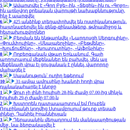
5
Ավարտվել է «Գող Բջե»-ին, «Տեցիկ»-ին ու «Գոջո»-
ին առնչվող քրեական վարույթի նախաքննությունը.
ինչ է պարզվել
6
425 անձինք տեղափոխվել են ոստիկանություն․
հայտնաբերվել են զենք-զինամթերք, թմրամիջոց և
հետախուզվողներ
7
Բերման են ենթարկվել «Նարդոսցի Սերգուլիկը»,
«Փումփուլիկը», «Սնայպերչիկը», «Բեթմենը»,
«Խուճուճիկը», «Խուտուտիկը», «Այֆոնչիկը»
8
Ողբերգական վթար Երևանում․ Գայի
պողոտայում մեքենաներ են բախվել, մեկ այլ
մեքենայի վրա էլ ցուցանակ է ընկել. վարորդը
մահացել է
9
Սպանություն՝ ուղիղ եթերում
10
31-ամյա ամուսինը խանդի հողի վրա
դանակահարել է կնոջը
1
Ջուր չի լինի հուլիսի 28-ին ժամը 07.00-ից մինչև
հուլիսի 29-ը ժամը 07.00-ն
2
Խստորեն դատապարտում եմ Ռուբեն
Ռուբինյանի կողմից Ստամբուլում թուրք տեսած
լինելը. Դանիել Իոաննիսյան
3
Դերասանին մեղադրում են մանկապղծության
մեջ․ նա ձերբակալվել է