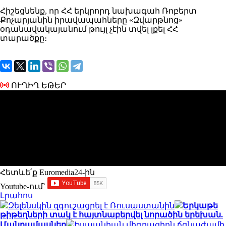
Հիշեցնենք, որ ՀՀ երկրորդ նախագահ Ռոբերտ
Քոչարյանին իրավապահները «Զվարթնոց»
օդանավակայանում թույլ չէին տվել լքել ՀՀ
տարածքը։
ՈՒՂԻՂ ԵԹԵՐ
Հետևե՛ք Euromedia24-ին
Youtube-ում`
Լրահոս
Զելենսկին զգուշացրել է Ռուսաստանին
Երկաթե
թիթեղների տակ է հայտնաբերվել նորածին երեխան.
Մանրամասներ
Իսպանիան միգրացիոն ճգնաժամի