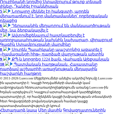
Ռուբինյանի կողմից Ստամբուլում թուրք տեսած
լինելը. Դանիել Իոաննիսյան
5
Նորայրը մեկնել էր հանգստի, արդեն
վերադառնում է. նոր մանրամասներ՝ ողբերգական
դեպքից
6
Դերասանին մեղադրում են մանկապղծության
մեջ․ նա ձերբակալվել է
7
Ավտոմեքենայում հայտնաբերվել է
առողջապահության նախկին նախարար, վիրաբույժ
Գագիկ Ստամբուլցյանի մարմինը
8
Սուրեն Պապիկյանը պաշտոնից ազատել է
«համացանցի հիթ» դարձած վարչության պետին
9
ՔՊ-ն կորցրեց 1224 ձայն. Վահագն Ալեքսանյան
10
Պատմական հաղթանակ․ Հայաստանը
դարձավ աշխարհի առաջնության մեդալային
հաշվարկի հաղթող
© 2011-2026 Lurer.com Մեջբերումներ անելիս ակտիվ հղումը Lurer.com-
ին պարտադիր է: Կայքի հոդվածների մասնակի կամ
ամբողջական հեռուստառադիոընթերցումն առանց Lurer.com-ին
հղման արգելվում է:Կայքում արտահայտված կարծիքները
պարտադիր չէ, որ համընկնեն կայքի խմբագրության տեսակետի
հետ:Գովազդների բովանդակության համար կայքը
պատասխանատվություն չի կրում:
Հետադարձ կապ
Մեր մասին
Գովազդատուներին