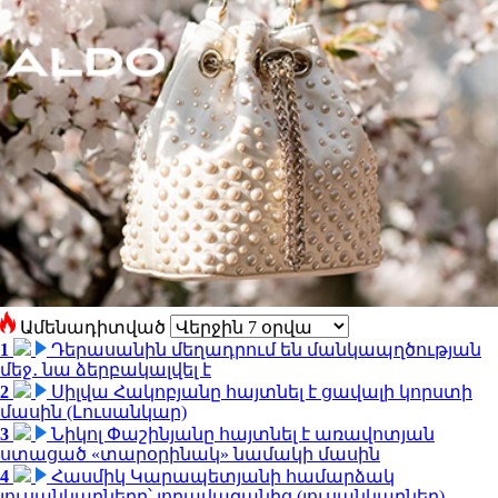
Ամենադիտված
1
Դերասանին մեղադրում են մանկապղծության
մեջ․ նա ձերբակալվել է
2
Սիլվա Հակոբյանը հայտնել է ցավալի կորստի
մասին (Լուսանկար)
3
Նիկոլ Փաշինյանը հայտնել է առավոտյան
ստացած «տարօրինակ» նամակի մասին
4
Հասմիկ Կարապետյանի համարձակ
լուսանկարները՝ լողավազանից (լուսանկարներ)