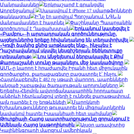
Մանրամասներ
Երկրաշարժ է գրանցվել
Ադրբեջանում
Սպասվում է iPhone 17 սմարթֆոնների
թանկացում
Ի՞նչ էր այրվում Պռոշյանում. ՆԳՆ-ն
մանրամասներ է հայտնել
Փաշինյանը Պապոյանին
գործուղում է Ղազախստան
Երևանում կասեցվել է
«Բամբու»–ի արտադրական գործունեությունը․
այցելուներից երեքը հիվանդանոց են տեղափոխվել
«Կռվի ձայնից քնից արթնացել ենք». ինչպես է
Դաշտավանում սկսվել կեսգիշերյան ծեծկռտուքը
(տեսանյութ)
Լոս Անջելեսում ձերբակալվել է Քիմ
Քարդաշյանի տունը թալանելու մեջ կասկածվողը
ԱՄՆ-ը կարող է հրաժարվել Իրանի հետ միջուկային
գործարքից․ քաղաքագետը բացատրել է՝ ինչու
Հայտնաբերվել է 482 ոչ սթափ վարորդ․ պարեկների
անցած շաբաթվա ծառայության արդյունքները
Եղեգիս-Հերմոն ավտոճանապարհին հորդառատ
անձրևի հետևանքով տեղի է ունեցել քարաթափում․
այն դարձել է ոչ երթևեկելի
Մարոկկոյի
իշխանությունները թույլատրել են միգրանտներին
նավակով հատել Իսպանիայի հետ սահմանը
Թուրքիայի Հայոց պատրիարքությունը զորակցում է
Ամենայն Հայոց կաթողիկոսին
Այսօր առավոտից
Կալինինգրադի մարզում ամերիկյան