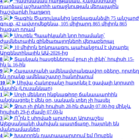
4
Պատմական հաղթանակ․ Հայաստանը
դարձավ աշխարհի առաջնության մեդալային
հաշվարկի հաղթող
5
Գագիկ Ծառուկյանից կբռնագանձվի 75 անշարժ
գույք, 42 ավտոմեքենա, 105 միլիարդ 865 միլիոն 865
հազար դրամ
6
Սուրեն Պապիկյանի նոր հրամանը՝
ժամկետային զինծառայողների վերաբերյալ
7
10 միլիոն երկրպագու պահանջում է վտարել
Արգենտինային ԱԱ-2026-ից
8
Տասնյակ հասցեներում ջուր չի լինի՝ հուլիսի 15-
ին և 16-ին
9
Հայաստանի ամենավտանգավոր օձերը. որտեղ
են դրանք ամենաշատը հանդիպում
10
Սիլվա Հակոբյանը հայտնել է ցավալի կորստի
մասին (Լուսանկար)
1
Սոչի մեկնող ինքնաթիռը ճանապարհին
անցկացրել է մեկ օր, սակայն տեղ չի հասել
2
Ջուր չի լինի հուլիսի 28-ին ժամը 07.00-ից մինչև
հուլիսի 29-ը ժամը 07.00-ն
3
Ո՞րն է սիրված արտիստ Արտաշես
Ալեքսանյանի մահվան պատճառը. հայտնի են
մանրամասներ
4
Խստորեն դատապարտում եմ Ռուբեն