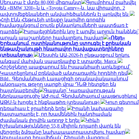
Սեուտա է մտել 80,000 միգրանտ
Գյումրիում բախվել
են «BMW 320I»-ն և «Toyota Camry»-ն․ կա վիրավոր․ 2
ավտոմեքենաների անվահեծաններն էլ պոկվել են
Հղի Էնն Հեթուեյի տեսքը կարմիր գորգին
համացանցում բուռն քննարկումների պատճառ է
դարձել
Իսրայելցիներին կոչ է արվել արյուն հանձնել՝
արյան պաշարները համալրելու համար
«Ռեյդ»
Երեւանում. ոստիկանությունը ստուգել է քրեական
ենթամշակույթի հնարավոր հավաքատեղիները
(տեսանյութ)
Մեսսին ԱԱ-2026-ի ընթացքում երկու
անգամ մահվան սպառնալիք է ստացել. Marca
Հրշեջները պայքարում են Իսպանիայի արևելքում՝
Կաստելյոնում բռնկված անտառային հրդեհի դեմ
Bild․ Գերմանիայի Լայպցիգի օդանավակայանում
անօդաչու թռչող սարքի վրա ԴՆԹ հետքեր են
հայտնաբերվել
Գալյանը՝ Կառավարության
ներկայացուցիչ ԱԺ-ում. Գերմանիայում պայթուցիկով
ԱԹՍ-ն խոցել է ինքնաթիռ (տեսանյութ)
Կուր գետում
դեռահաս է ջրահեղձ եղել
Իրանի նախագահը
հայտարարել է, որ Խամենեին հանդիպման
ժամանակ լիովին առողջ է եղել
Կիևի
իշխանությունները 55,8 միլիոն դոլարի վարկ են
վերցրել ձմռանը նախապատրաստվելու համար
Արտակարգ իրավիճակ՝ Շիրակի մարզում.