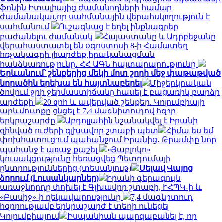
ֆոնին Իտալիայից ժամանողների համար
ժամանակավոր սահմանային վերահսկողություն է
սահմանում
Ուշագնաց է եղել ինքնագրեր
բաժանելու ժամանակ
Հայաստանը և Ադրբեջանը
վերահաստատել են օգոստոսի 8-ի Համատեղ
հռչակագրի լիարժեք իրականացման
հանձնառությունը․ ՀՀ ԱԳՆ հայտարարությունը
Երևանում՝ շենքերից մեկի մոտ շորի մեջ փաթաթված
նորածին երեխա են հայտնաբերել
Միջերկրական
ծովում ջրի ջերմաստիճանը հասել է բացառիկ բարձր
արժեքի
20 զոհ և ավերված շենքեր. Կոլումբիայի
արևմուտքը ցնցել է 7,4 մագնիտուդով հզոր
երկրաշարժը
Աբդոլլահին նշանակվել է Իրանի
զինված ուժերի գլխավոր շտաբի պետ
Հիմա ես եմ
փոխհատուցում պահանջում Իրանից․ Թրամփը նոր
պահանջ է առաջ քաշել
«Յաբլոկո»
կուսակցությունը հեռացվեց Պետդումայի
ընտրություններից (տեսանյութ)
Սելավ Վայոց
ձորում (Լուսանկարներ)
Իրանի գերագույն
առաջնորդը փոխել է Գլխավոր շտաբի, ԻՀՊԿ-ի և
«Բասիջ»-ի ղեկավարությունը
7,4 մագնիտուդ
հզորությամբ երկրաշարժ է տեղի ունեցել
Կոլումբիայում
Իսպանիան պարզաբանել է, որ