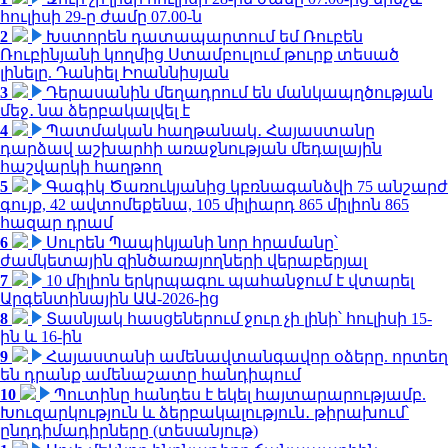
հուլիսի 29-ը ժամը 07.00-ն
2
Խստորեն դատապարտում եմ Ռուբեն
Ռուբինյանի կողմից Ստամբուլում թուրք տեսած
լինելը. Դանիել Իոաննիսյան
3
Դերասանին մեղադրում են մանկապղծության
մեջ․ նա ձերբակալվել է
4
Պատմական հաղթանակ․ Հայաստանը
դարձավ աշխարհի առաջնության մեդալային
հաշվարկի հաղթող
5
Գագիկ Ծառուկյանից կբռնագանձվի 75 անշարժ
գույք, 42 ավտոմեքենա, 105 միլիարդ 865 միլիոն 865
հազար դրամ
6
Սուրեն Պապիկյանի նոր հրամանը՝
ժամկետային զինծառայողների վերաբերյալ
7
10 միլիոն երկրպագու պահանջում է վտարել
Արգենտինային ԱԱ-2026-ից
8
Տասնյակ հասցեներում ջուր չի լինի՝ հուլիսի 15-
ին և 16-ին
9
Հայաստանի ամենավտանգավոր օձերը. որտեղ
են դրանք ամենաշատը հանդիպում
10
Պուտինը հանդես է եկել հայտարարությամբ.
Խուզարկություն և ձերբակալություն․ թիրախում՝
ընդդիմադիրները (տեսանյութ)