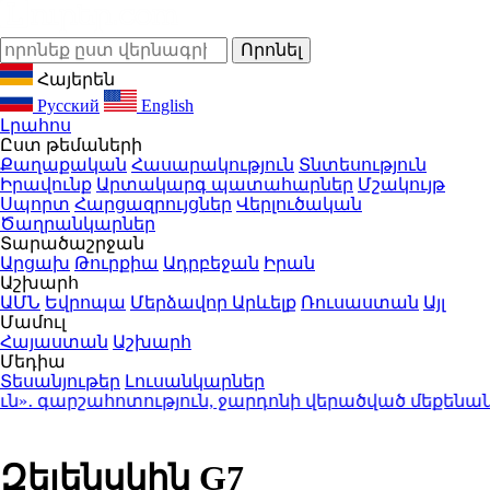
Հայերեն
Русский
English
Լրահոս
Ըստ թեմաների
Քաղաքական
Հասարակություն
Տնտեսություն
Իրավունք
Արտակարգ պատահարներ
Մշակույթ
Սպորտ
Հարցազրույցներ
Վերլուծական
Ծաղրանկարներ
Տարածաշրջան
Արցախ
Թուրքիա
Ադրբեջան
Իրան
Աշխարհ
ԱՄՆ
Եվրոպա
Մերձավոր Արևելք
Ռուսաստան
Այլ
Մամուլ
Հայաստան
Աշխարհ
Մեդիա
Տեսանյութեր
Լուսանկարներ
ւն»․ գարշահոտություն, ջարդոնի վերածված մեքենա
Զելենսկին G7