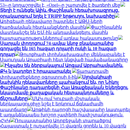
53»-ը կողաշրջվել է, «Opel»-ը շպրտվել է ծառերի մեջ
Տեղի է ունեցել Ալիև-Փաշինյան հեռախոսազրույց․
օրակարգում եղել է TRIPP երթուղու նախագիծը
Ադիգեայի ղեկավարը հայտնել է ԱԹՍ-ների
հարձակման հետևանքների մասին
Փաշինյանին
մատնանշել են ԵՄ-ին անդամակցելու մասին
հայտարարություններում առկա հակասությունը
Սարյան փողոցում 74-ամյա կնոջ բնակարանից
գողացել են 165 հազար դոլարի ոսկի և 10 հազար
դոլար
Թուրքիայի փոխնախագահը մեկնաբանել է
Սաուդյան Արաբիայի հետ կնքված համաձայնագիրը
Ինչպես են ձերբակալում Արգամ Աբրահամյանին.
ՔԿ-ն կադրեր է հրապարակել
Տարադրամի
փոխարժեքները օգոստոսի 8-ին
Սլովակիայի
նախկին ղեկավարները պահանջում են, որ Նիկոլ
Փաշինյանը դադարեցնի Հայ Առաքելական Եկեղեցու
նկատմամբ քաղաքական հետապնդումները և
ճնշումները
ՄԱԿ-ում Կուբայի մշտական ​​
ներկայացուցիչը նշել է երկրում ճգնաժամի
պատճառը
Արթիկի դպրոցի հաշվապահը կատարել
է առանձնապես խոշոր չափերի հափշտակություն.
ՀԿԿ
Ռուսաստանից Ադրբեջանի տարածքով
Հայաստան է ուղարկվել 15 վագոն ցորեն և 10 վագոն