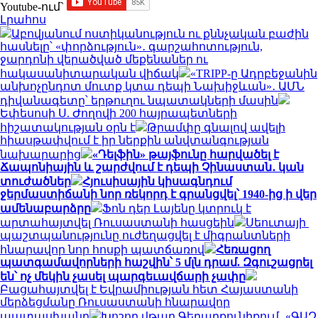
Youtube-ում`
Լրահոս
Աբովյանում ոստիկանություն ու քննչական բաժին
հասնելը՝ «փորձություն»․ գարշահոտություն,
ջարդոնի վերածված մեքենաներ ու
հակասանիտարական վիճակ
«TRIPP-ը Ադրբեջանին
անխոչընդոտ մուտք կտա դեպի Նախիջևան»․ ԱՄՆ
դիվանագետը՝ երթուղու նպատակների մասին
Եփեսոսի Ս. Ժողովի 200 հայրապետների
հիշատակության օրն է
Թրամփը գնալով ավելի
հիասթափվում է իր ներքին անվտանգության
նախարարից
«Դելֆին» թայֆունը հարվածել է
Ճապոնիային և շարժվում է դեպի Չինաստան․ կան
տուժածներ
Հյուսիսային կիսագնդում
ջերմաստիճանի նոր ռեկորդ է գրանցվել՝ 1940-ից ի վեր
ամենաբարձրը
Ֆոն դեր Լայենը կտրուկ է
արտահայտվել Ռուսաստանի հասցեին
Սեուտայի ​​
պաշտպանությունը ուժեղացվել է միգրանտների
հնարավոր նոր հոսքի պատճառով
Հեռացող
պատգամավորների հաշվին՝ 5 մլն դրամ. Զգուշացրել
են՝ ոչ մեկին չասել պարգեւավճարի չափը
Բացահայտվել է Եվրամիության հետ Հայաստանի
մերձեցմանը Ռուսաստանի հնարավոր
պատասխանը
Խոշոր վթար Գեղարքունիքում․ «ԳԱԶ