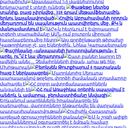
քարածուխ
Ալյասկայում 5.6 մագնիտուդով
երկրաշարժ է տեղի ունեցել
Փաթեթը նետեց
տանիք, բայց չփրկվեց․ 318 գրամ մեթամֆետամին,
երկու կալանավորված
Հովիկ Աբրահամյանի որդուն
մեղադրում են սպանություն պատվիրելու մեջ․ ՔԿ-ն
մանրամասնում է
ԱՀԿ-ն հետևում է Եվրոպայում
տզերի տարածմանը ԱՄՆ-ում բուրբոն վիրուսի
հայտնաբերումից հետո
Այս գործընթացի թիրախը
Կաթողիկոսը չէ, այլ Եկեղեցին․ Նինա Կարապետյանց
Փաշինյանը «անսպասելի խոստովանություն» է
արել․ ու՞մ է նա մեղադրում
Շատ բաներ կարող էի
ավելին անել… Չեմպիոնների լիգան, ահա թե ինչ.
Մխիթարյան
Բեյոնսեն Թուրքիայում 4 դատական
հայց է ներկայացրել
Մարոկկոյից Սեուտա
պարապլանով թռչելու փորձի ժամանակ տղամարդը
մահացել է
ՀՀ բոլոր ավտոճանապարհներն
անցանելի են
ՀՀ-ում Առաջիկա օրերին սպասվում է
անձրև և ամպրոպ․ ջերմաստիճանը կնվազի
Երևանում պարեկներն իրականացրել են
օպերացիա․ վարորդները ենթարկվել են վարչական
պատասխանատվության
Հուլիսին Հայաստան
այցելած զբոսաշրջիկների քանակը
ԵՄ-ն շոգի ալիքի
պայմաններում օգտագործել է ձմռան համար
պահեստավորված գազի ռեկորդային քանակություն