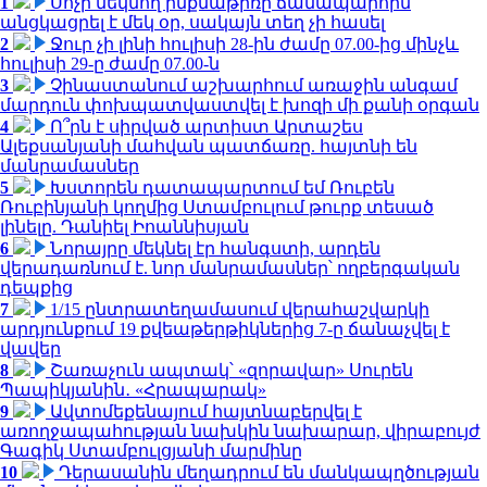
1
Սոչի մեկնող ինքնաթիռը ճանապարհին
անցկացրել է մեկ օր, սակայն տեղ չի հասել
2
Ջուր չի լինի հուլիսի 28-ին ժամը 07.00-ից մինչև
հուլիսի 29-ը ժամը 07.00-ն
3
Չինաստանում աշխարհում առաջին անգամ
մարդուն փոխպատվաստվել է խոզի մի քանի օրգան
4
Ո՞րն է սիրված արտիստ Արտաշես
Ալեքսանյանի մահվան պատճառը. հայտնի են
մանրամասներ
5
Խստորեն դատապարտում եմ Ռուբեն
Ռուբինյանի կողմից Ստամբուլում թուրք տեսած
լինելը. Դանիել Իոաննիսյան
6
Նորայրը մեկնել էր հանգստի, արդեն
վերադառնում է. նոր մանրամասներ՝ ողբերգական
դեպքից
7
1/15 ընտրատեղամասում վերահաշվարկի
արդյունքում 19 քվեաթերթիկներից 7-ը ճանաչվել է
վավեր
8
Շառաչուն ապտակ՝ «զորավար» Սուրեն
Պապիկյանին․ «Հրապարակ»
9
Ավտոմեքենայում հայտնաբերվել է
առողջապահության նախկին նախարար, վիրաբույժ
Գագիկ Ստամբուլցյանի մարմինը
10
Դերասանին մեղադրում են մանկապղծության