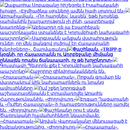
Զաքարիա Սրբազանը հիշեցրել է Իսահակյանի
խոսքը․ «Էջմիածնա սյուները ամեն հայի սրտում են»
Աբրահամյան․ «Որ հարցնես՝ կասեն՝ եթե խոսենք,
սահմանին խաղաղություն չի լինի, պատերազմ
կսադրենք»
Աբելարդո դե լա Էսպրիելան
պաշտոնապես ստանձնել է Կոլումբիայի նախագահի
պաշտոնը
«Սարգսյանն այնքան վստահություն
ուներ, որ մեկ զանգով լուծում էր Հայաստանի
խնդիրները»․ Շարմազանով
Փաշինյան․ «TRIPP-ը
կօգնի, որ Հայաստանն ու Ադրբեջանը միմյանց
ընկալեն որպես ճանապարհ, ոչ թե խոչընդոտ»
Գուստավո Պետրոն լքել է Կոլումբիայի նախագահի
պաշտոնը
Հաջորդը զինվորականներն են․
«Հրապարակ»
«Հրապարակ». Որքան գումար են
վաստակում կին նախարարներն ու նրանց
ամուսինները
Ում շքեղ նորոգված
աշխատասենյակն է տրամադրվել Արայիկ
Հարությունյանին. «Ժողովուրդ»
Էդգար Ղազարյանի
և «Ուժեղ Հայաստան»-ի հարաբերությունները լարվել
են․ «Ժողովուրդ»
Փաշինյանը որս է սկսել
Ծառուկյանի համախոհների նկատմամբ․
«Հրապարակ»
Աղվան Վարդանյանը մեկուսացած է
խմբակցությունից․ «Ժողովուրդ»
«Հրապարակ».