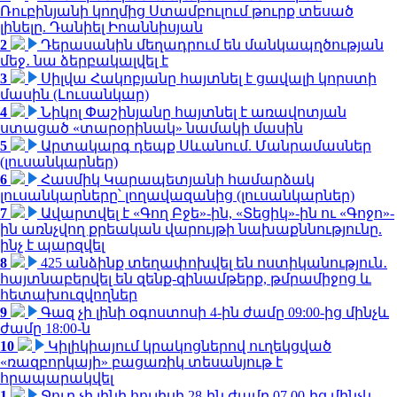
Ռուբինյանի կողմից Ստամբուլում թուրք տեսած
լինելը. Դանիել Իոաննիսյան
2
Դերասանին մեղադրում են մանկապղծության
մեջ․ նա ձերբակալվել է
3
Սիլվա Հակոբյանը հայտնել է ցավալի կորստի
մասին (Լուսանկար)
4
Նիկոլ Փաշինյանը հայտնել է առավոտյան
ստացած «տարօրինակ» նամակի մասին
5
Արտակարգ դեպք Սևանում. Մանրամասներ
(լուսանկարներ)
6
Հասմիկ Կարապետյանի համարձակ
լուսանկարները՝ լողավազանից (լուսանկարներ)
7
Ավարտվել է «Գող Բջե»-ին, «Տեցիկ»-ին ու «Գոջո»-
ին առնչվող քրեական վարույթի նախաքննությունը.
ինչ է պարզվել
8
425 անձինք տեղափոխվել են ոստիկանություն․
հայտնաբերվել են զենք-զինամթերք, թմրամիջոց և
հետախուզվողներ
9
Գազ չի լինի օգոստոսի 4-ին ժամը 09:00-ից մինչև
ժամը 18:00-ն
10
Կիլիկիայում կրակոցներով ուղեկցված
«ռազբորկայի» բացառիկ տեսանյութ է
հրապարակվել
1
Ջուր չի լինի հուլիսի 28-ին ժամը 07.00-ից մինչև