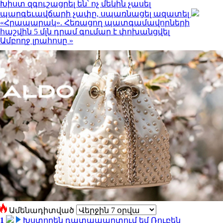
Խիստ զգուշացրել են՝ ոչ մեկին չասել
պարգեւավճարի չափը, սպառնացել ազատել
«Հրապարակ». Հեռացող պատգամավորների
հաշվին 5 մլն դրամ գումար է փոխանցվել
Ամբողջ լրահոսը »
Ամենադիտված
1
Խստորեն դատապարտում եմ Ռուբեն