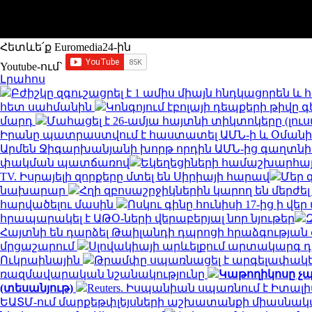
Հետևե՛ք Euromedia24-ին
Youtube-ում`
Լրահոս
Բժիշկը զգուշացրել է 1 ամիս միայն հնդկացորեն 
հետ սահմանին
Կոնգոյում էբոլայի դեպքերի թիվը գ
մարդ
Մահացել է 26-ամյա հայտնի տիկտոկերը (լու
Իրանը պատրաստվում է հաստատել ԱՄՆ-ի և Օման
Արմեն Ջիգարխանյանի խորթ որդին ԱՄՆ-ից գաղտնի
փակման պատճառով
Եկեղեցիների համաշխարհայ
TV. Իսրայելի զորքերը մտել են Սիրիայի հարավ
Մեր 
նախարար
Հղի զբոսաշրջիկներին կարող են մերժել
հարվածելու մասին
Ոսկու գինը հունիսի 17-ից ի վ
հրապարակել է ԱԹՕ-ների վերաբերյալ նոր նյութեր
Հայտնի են դարձել Թաիլանդի դպրոցի հրաձգությա
մրցաշարում
Սլովակիայի արևելքում արտակարգ դ
Ուկրաինային
Թրամփը սպառնացել է արգելափակել
ռազմավարական նշանակությունը
Կաթողիկոսը չպ
(տեսանյութ)
Reuters. Իսպանիան սպառնում է Իտ
ԵԱՏՄ-ում մարքեթփլեյսների աշխատանքի միասնակ