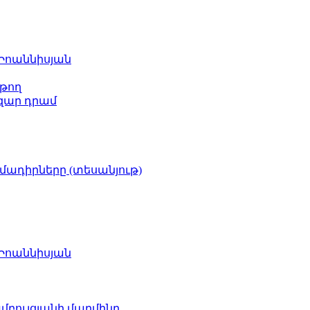
 Իոաննիսյան
թող
ազար դրամ
իմադիրները (տեսանյութ)
 Իոաննիսյան
բուլցյանի մարմինը