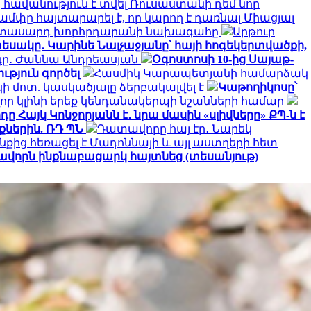
հավանություն է տվել Ռուսաստանի դեմ նոր
ամփը հայտարարել է, որ կարող է դառնալ Միացյալ
երիտասարդ խորհրդարանի նախագահը
Արթուր
եսակը․ Կարինե Նալչաջյանը՝ հայի հոգեկերտվածքի,
րգը․ Ժաննա Անդրեասյան
Օգոստոսի 10-ից Սայաթ-
ւթյուն գործել
Հասմիկ Կարապետյանի համարձակ
 մոտ. կասկածյալը ձերբակալվել է
Կաթողիկոսը՝
որ կլինի երեք կենդանակերպի նշանների համար
ը Հայկ Կոնջորյանն է․ նրա մասին «սլիվները» ՔՊ-ն է
ներին. ՌԴ ՊՆ
Դատավորը հայ էր․ Նարեկ
նքից հեռացել է Մադոննայի և այլ աստղերի հետ
ավորն ինքնաբացարկ հայտնեց (տեսանյութ)