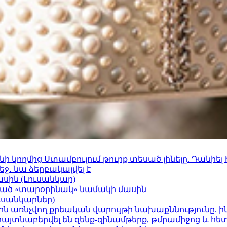
 կողմից Ստամբուլում թուրք տեսած լինելը. Դանիել
ջ․ նա ձերբակալվել է
ասին (Լուսանկար)
ացած «տարօրինակ» նամակի մասին
ւսանկարներ)
ո»-ին առնչվող քրեական վարույթի նախաքննությունը. ի
 հայտնաբերվել են զենք-զինամթերք, թմրամիջոց և հ