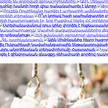
երել են մոլորված զբոսաշրջիկներին
ԱՄՆ Սենատը 
ուսինը խանդի հողի վրա դանակահարել է կնոջը
Թր
Ռուբեն Ռուբինյանը դարձել է աշխարհի ամենա
տնօրենի տեղակալ
Ո՞ւր կորավ հայի պահանջատեր տ
լի հպարտություն էր, երբ Բաքվում հնչեց ՀՀ օրհնե
Ստեփանավանում ռուս կինը փորձել է ինքնասպանո
նակահարություն՝ Մասիսի գազալցակայաններից մեկի
րը (տեսանյութ)
2026 թվականի օգոստոսը վտանգավ
․ ՆԳՆ ոստիկանություն
Ալեն Սիմոնյանից հետո հաջորդ
վել Ուկրաինայի նավահանգստային ենթակառուցվածք
ն ռուբլու անօրինական տեղափոխումը Հայաստան
Կյա
ոցել է զինվորական գնացքը.Վեհափառի գործով դատ