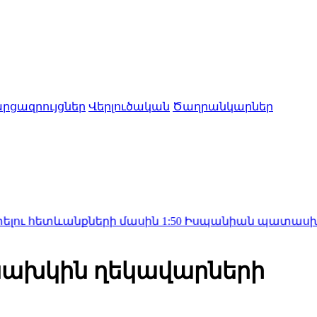
րցազրույցներ
Վերլուծական
Ծաղրանկարներ
ևանքների մասին
1:50
Իսպանիան պատասխան միջոցներ
նախկին ղեկավարների