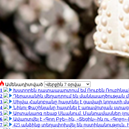
Ամենադիտված
1
Խստորեն դատապարտում եմ Ռուբեն Ռուբինյանի
2
Դերասանին մեղադրում են մանկապղծության մե
3
Սիլվա Հակոբյանը հայտնել է ցավալի կորստի մ
4
Նիկոլ Փաշինյանը հայտնել է առավոտյան ստ
5
Արտակարգ դեպք Սևանում. Մանրամասներ (լո
6
Ավարտվել է «Գող Բջե»-ին, «Տեցիկ»-ին ու «Գոջ
7
425 անձինք տեղափոխվել են ոստիկանություն․