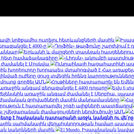
և հավի կրծքամիս ուտելու հետևանքների մասին
Իսպա
երազանցել է 4000-ը
«Դոլֆին» թայֆունը շարժվում է
սանկար)
Երևանի և մարզերի տասնյակ հասցեներում օգո
ի հետ համաձայնագիրը
«Լիդսն» ակումբի պատմու
 ժամանել է Մոսկվա
Ուկրաինայի հացահատիկի պահ
ին խորհուրդը խորապես մտահոգված է Հայ առաքելա
զինված ուժերը ցույց տվեցին իրենց կարողությունն
 մուտք գործել ԱՄՆ
Հութիները հայտարարել են Եմե
եր առաջին անգամ գերազանցել է 4400 դոլարը
Եվս 6 տ
Զելենսկին առաջին անգամ ժամանել է Սերբիա․ սպասվ
ն ժամանակ զոհվածների մասին մանրամասները
Հայ
րություն է հայտարարվել շոգի ալիքների պատճառով
 շվեյցարական ժամացույցների ներմուծումը ԱՄՆ
Հ
ետք է հայկական դատարանի առջև կանգնի ու վե՛ր
ալիային սահմանային վերահսկողության համար պատ
ան կանոնների մասին
El Mundo. Իսպանական նավա