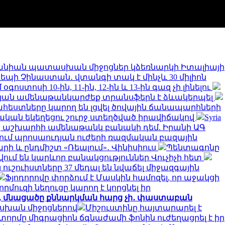
նիան պատասխան միջոցներ կձեռնարկի Իտալիայի
 դեպի Չինաստան․ վտանգի տակ է մինչև 30 միլիոն
ստոսի 10-ին, 11-ին, 12-ին և 13-ին գազ չի լինելու
թյան ամենաթանկարժեք տրանսֆերն է ձևակերպել
եստները կարող են լցվել ծովային ճանապարհների
կան եկեղեցու շուրջ ստեղծված իրավիճակով
Syria
երը աշխարհի ամենաթանկ բանակի դեմ. Իրանի ԱԳ
նում պրոսաուդյան ուժերի ռազմական բազային
արի և ընդմիշտ «Ռեալում»․ Վինիսիուս
Պենտագոնը
ում են կարևոր բանակցություններ Վուչիչի հետ
 ուշուիստները 37 մեդալ են նվաճել միջազգային
Ֆյոդորովը փորձում է Մասկին համոզել, որ աջակցի
որմուզի նեղուցը կարող է կորցնել իր
ջ, մնացածը քննարկման հարց չի․ փաստաբան
ասխան միջոցներով
Միշուստինը հայտարարել է
տորմը միգրացիոն ճգնաժամի ֆոնին ուժեղացրել է իր