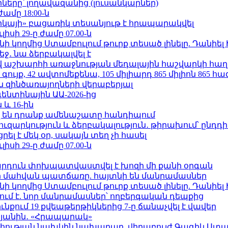
երը՝ լողավազանից (լուսանկարներ)
ժամը 18:00-ն
որկայի» բացառիկ տեսանյութ է հրապարակվել
ւլիսի 29-ը ժամը 07.00-ն
 կողմից Ստամբուլում թուրք տեսած լինելը. Դանիել
ջ․ նա ձերբակալվել է
աշխարհի առաջնության մեդալային հաշվարկի հաղ
ւյք, 42 ավտոմեքենա, 105 միլիարդ 865 միլիոն 865 հ
 զինծառայողների վերաբերյալ
ենտինային ԱԱ-2026-ից
 և 16-ին
 են դրանք ամենաշատը հանդիպում
ւզարկություն և ձերբակալություն․ թիրախում՝ ընդդ
լ է մեկ օր, սակայն տեղ չի հասել
ւլիսի 29-ը ժամը 07.00-ն
րդուն փոխպատվաստվել է խոզի մի քանի օրգան
նի մահվան պատճառը. հայտնի են մանրամասներ
 կողմից Ստամբուլում թուրք տեսած լինելը. Դանիել
ում է. նոր մանրամասներ՝ ողբերգական դեպքից
քում 19 քվեաթերթիկներից 7-ը ճանաչվել է վավեր
կյանին․ «Հրապարակ»
հության նախկին նախարար, վիրաբույժ Գագիկ Ստամ