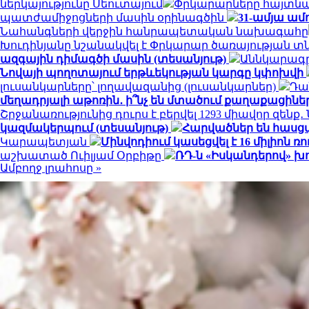
ներկայությունը Սեուտայում
Փրկարարները հայտնաբ
պատժամիջոցների մասին օրինագծին
31-ամյա ամ
Նահանգների վերջին հանրապետական ​​նախագահը
Խուդինյանը նշանակվել է Փրկարար ծառայության 
ազգային դիմագծի մասին (տեսանյութ)
Աննկարագրե
Նովայի պողոտայում երթևեկության կարգը կփոխվի
լուսանկարները՝ լողավազանից (լուսանկարներ)
Դա
մեղադրյալի աթոռին․ ի՞նչ են մտածում քաղաքացինե
Շրջանառությունից դուրս է բերվել 1293 միավոր զենք
կազմակերպում (տեսանյութ)
Հարվածներ են հասց
Կարապետյան
Մինվոդիում կասեցվել է 16 միլիո
աշխատած Ուիլյամ Օրբիթը
ՌԴ-ն «Իսկանդերով» խ
Ամբողջ լրահոսը »