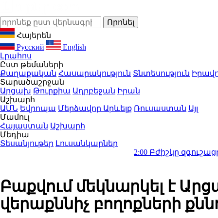
Հայերեն
Русский
English
Լրահոս
Ըստ թեմաների
Քաղաքական
Հասարակություն
Տնտեսություն
Իրավո
Տարածաշրջան
Արցախ
Թուրքիա
Ադրբեջան
Իրան
Աշխարհ
ԱՄՆ
Եվրոպա
Մերձավոր Արևելք
Ռուսաստան
Այլ
Մամուլ
Հայաստան
Աշխարհ
Մեդիա
Տեսանյութեր
Լուսանկարներ
2:00
Բժիշկը զգուշացրել է 1 ամ
Բաքվում մեկնարկել է Ա
վերաքննիչ բողոքների քնն