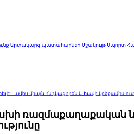
ւնք
Արտակարգ պատահարներ
Մշակույթ
Սպորտ
Հա
իս միայն հնդկացորեն և հավի կրծքամիս ուտելու հետ
րցախի ռազմաքաղաքական 
ությունը