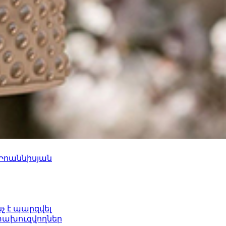
 Իոաննիսյան
նչ է պարզվել
ետախուզվողներ