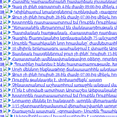
8
Հասմիկ Կարապետյանի համարձակ լուսանկարն
9
Գազ չի լինի օգոստոսի 4-ին ժամը 09:00-ից մինչև 
10
Կիլիկիայում կրակոցներով ուղեկցված «ռազբ
1
Ջուր չի լինի հուլիսի 28-ին ժամը 07.00-ից մինչև հո
2
Խստորեն դատապարտում եմ Ռուբեն Ռուբինյանի
3
Դերասանին մեղադրում են մանկապղծության մե
4
Պատմական հաղթանակ․ Հայաստանը դարձավ 
5
Գագիկ Ծառուկյանից կբռնագանձվի 75 անշարժ գո
6
Սուրեն Պապիկյանի նոր հրամանը՝ ժամկետային
7
10 միլիոն երկրպագու պահանջում է վտարել Արգ
8
Տասնյակ հասցեներում ջուր չի լինի՝ հուլիսի 15-ին
9
Հայաստանի ամենավտանգավոր օձերը. որտեղ
10
Պուտինը հանդես է եկել հայտարարությամբ. Խո
1
Սոչի մեկնող ինքնաթիռը ճանապարհին անցկացրե
2
Ջուր չի լինի հուլիսի 28-ին ժամը 07.00-ից մինչև հո
3
Ռուբլին թանկացել է․ փոխարժեքն՝ այսօր
4
Չինաստանում աշխարհում առաջին անգամ մա
5
Ո՞րն է սիրված արտիստ Արտաշես Ալեքսանյա
6
Խստորեն դատապարտում եմ Ռուբեն Ռուբինյանի
7
Նորայրը մեկնել էր հանգստի, արդեն վերադառն
8
1/15 ընտրատեղամասում վերահաշվարկի արդյուն
9
Շառաչուն ապտակ՝ «զորավար» Սուրեն Պապի
10
Ավտոմեքենայում հայտնաբերվել է առողջապա