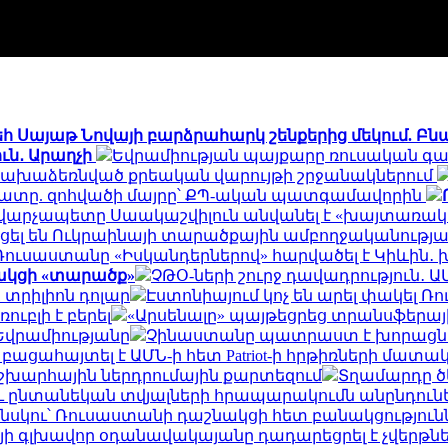
եհ Սայաթ Նովայի բարձրահարկ շենքերից մեկում. Բն
ուն․ Արաղչի
Եվրամիության պայքարը ռուսական գազ
 նախաձեռնված քրեական վարույթի շրջանակներում
ճակատը. զոհվածի մայրը՝ ՔՊ-ական պատգամավորին
արչապետը Սաակաշվիլուն անվանել է «խայտառակ 
ցել են Ուկրաինայի տարածքային ամբողջականությ
Ռուսաստանը «Իսկանդերներով» հարվածել է Կիևին․ խո
նակցի «տարածք»
ՉԹՕ-ների շուրջ դավադրություն․ 
 տրիլիոն դոլար
Էստոնիայում կոչ են արել փակել 
ւբլի է բերել
«Արսենալը» պայթեցրեց տրանսֆերային 
Եվրամիությանը
Չինաստանը պատրաստ է խորացն
ն բացահայտել է ԱՄՆ-ի հետ Patriot-ի հրթիռների մ
շխարհային ներդրումային քարտեզում
Տղամարդը ծե
ւ ընտանեկան տվյալների հրապարակումն անընդունե
ենսկու՝ Ռուսաստանի դաշնակցի հետ բանակցություն
յի գլխավոր օդանավակայանը դադարեցրել է չվերթն