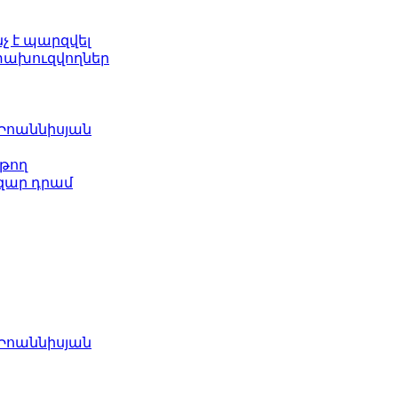
նչ է պարզվել
ետախուզվողներ
 Իոաննիսյան
թող
ազար դրամ
 Իոաննիսյան