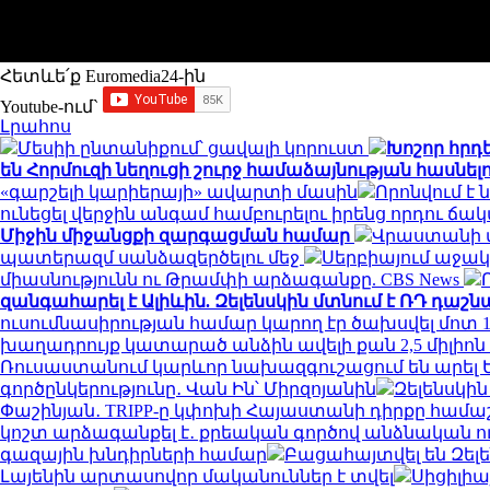
Հետևե՛ք Euromedia24-ին
Youtube-ում`
Լրահոս
Մեսիի ընտանիքում՝ ցավալի կորուստ
Խոշոր հրդ
են Հորմուզի նեղուցի շուրջ համաձայնության հասնել
«գարշելի կարիերայի» ավարտի մասին
Որոնվում է
ունեցել վերջին անգամ համբուրելու իրենց որդու 
Միջին միջանցքի զարգացման համար
Վրաստանի վ
պատերազմ սանձազերծելու մեջ
Սերբիայում աջակ
միասնությունն ու Թրամփի արձագանքը. CBS News
զանգահարել է Ալիևին. Զելենսկին մտնում է ՌԴ դաշ
ուսումնասիրության համար կարող էր ծախսվել մոտ 1
խաղադրույք կատարած անձին ավելի քան 2,5 միլիոն ռո
Ռուսաստանում կարևոր նախազգուշացում են արել 
գործընկերությունը․ Վան Ին՝ Միրզոյանին
Զելենսկի
Փաշինյան․ TRIPP-ը կփոխի Հայաստանի դիրքը համա
կոշտ արձագանքել է․ քրեական գործով անձնական ո
գազային խնդիրների համար
Բացահայտվել են Զել
Լայենին արտասովոր մականուններ է տվել
Սիցիլիա