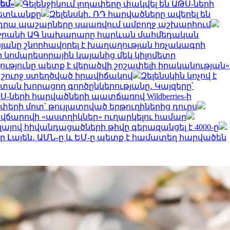
եմ»
Գելենջիկում լողափերը փակվել են ԱԹՍ-ների
հետևանքը
Զելենսկի․ ՌԴ հարվածները ավերել են
ւ են դրա պաշարները սպառվում ամբողջ աշխարհում
Իրանի ԱԳ նախարարը հարևան մահմեդական
նյանը շնորհավորել է խաղաղության հռչակագրի
 կոմպրեսորային կայանից մեկ կիլոմետր
ւթյունը պետք է վերածվի շոշափելի իրականության»
 շուրջ ստեղծված իրավիճակով
Զելենսկին կոչով է
ստան խորացող գործընկերությանը․ Կայզերը՝
-ների հարվածների պատճառով Wildberries-ի
փերի մոտ՝ թույլատրված երթուղիներից դուրս
ւմ վճարովի «աստղիկներ» ուղարկելու համար
ոլայով հիվանդացածների թիվը գերազանցել է 4000-ը
եր Լայեն․ ԱՄՆ-ը և ԵՄ-ը պետք է համատեղ հարվածեն