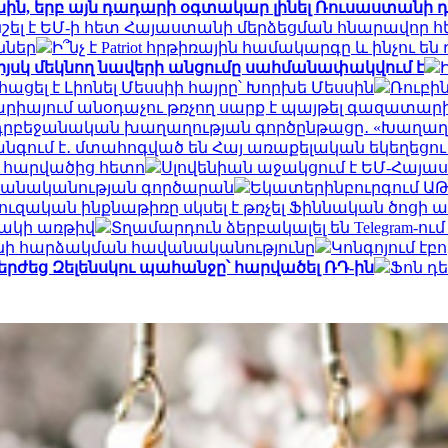
ին, երբ այն դադարի օգտակար լինել Ռուսաստանի դ
ել է ԵՄ-ի հետ Հայաստանի մերձեցման հնարավոր 
ններ
Ի՞նչ է Patriot հրթիռային համակարգը և ինչո
իյսկ մեկնող նավերի անցումը սահմանափակվում է
ացել է Լիոնել Մեսսիի հայրը՝ Խորխե Մեսսին
Ռուբի
արիայում անօդաչու թռչող սարք է պայթել գազատարի
ադրբեջանական խաղաղության գործընթացը․ «Խաղաղո
գում է․ մտահոգված են Հայ առաքելական եկեղեցու
ր հարվածից հետո
Սլովենիան աջակցում է ԵՄ-Հայա
 բանականության գործարան
Եկատերինբուրգում ԱԹՍ
ւզական ինքնաթիռը սկսել է թռչել Ֆիննական ծոցի ա
նակի առթիվ
Տղամարդուն ձերբակալել են Telegram-ո
անի հարձակման հավանականությունը
Կոնգոյում էբ
երժեց Զելենսկու պահանջը՝ հարվածել ՌԴ-ին
Ֆոն դ