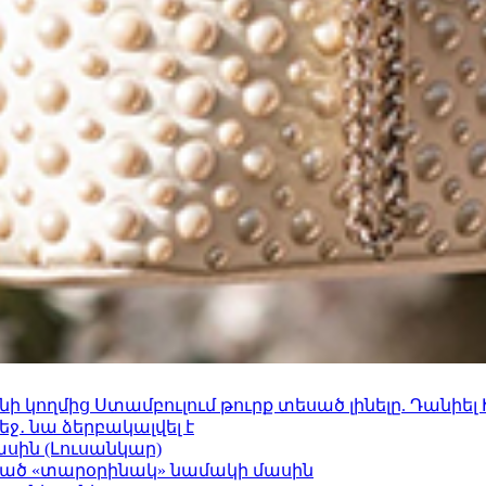
 կողմից Ստամբուլում թուրք տեսած լինելը. Դանիել
ջ․ նա ձերբակալվել է
ասին (Լուսանկար)
ացած «տարօրինակ» նամակի մասին