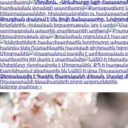
պատճառով
Մեդվեդև․ «Արևմուտքը կլքի Հայաստան
հարձակման վտանգի պատճառով
Քաղաքագետը նշ
էլեկտրակայաններ, հիվանդանոցներ ու համալսարա
Թուրքիան փակում է Սև ծովի ճանապարհը․ Նովոռոս
երկրներին «իսկական եղբայրության» կոչ է արել
Մահ
ստորագրման առաջին տարեդարձի առիթով
Բուլղ
հեռավորության վրա
Ֆրանսիան ողջունում է հայ-
Եկեղեցիների համաշխարհային խորհուրդը ահազան
հանդես եկել Ուկրաինային հասցված գիշերային հզո
Միրզոյանին
Հրազդանում բացվել է արհեստական
պահեստից 800 մարդ է տարհանվել
ՆԱՏՕ-ի հետախո
Միլիբենդը շնորհավորել է Միրզոյանին՝ ՔՊ-ի հաղթա
Էստոնիայում գնահատել են ՆԱՏՕ-ի վրա Ռուսաստ
Ձերբակալվել է Գագիկ Ծառուկյանի փեսան. Մասկը մ
Ռուսաստանի եկամուտների բոլոր աղբյուրներին
Ամբողջ լրահոսը »