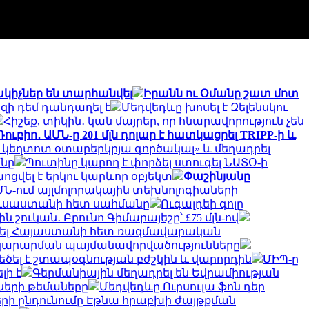
ակիչներ են տարհանվել
Իրանն ու Օմանը շատ մոտ
ի դեմ դանդաղել է
Մեդվեդևը խոսել է Զելենսկու
Հիշեք, տիկին․ կան մայրեր, որ հնարավորություն չեն
Ռուբիո․ ԱՄՆ-ը 201 մլն դոլար է հատկացրել TRIPP-ի և
կեղտոտ օտարերկրյա գործակալ» և մեղադրել
անը
Պուտինը կարող է փորձել ստուգել ՆԱՏՕ-ի
ցվել է երկու կարևոր օբյեկտ
Փաշինյանը
ԱՄՆ-ում այլմոլորակային տեխնոլոգիաների
Ռուսաստանի հետ սահմանը
Ուգալդեի գոլը
շուկան․ Բրունո Գիմարայեշը՝ £75 մլն-ով
ել Հայաստանի հետ ռազմավարական
ատակարարման պայմանավորվածությունները
ծել է շտապօգնության բժշկին և վարորդին
ՄԻՊ-ը
լի է
Գերմանիային մեղադրել են Եվրամիության
ների թեմաները
Մեդվեդևը Ուրսուլա ֆոն դեր
երի ընդունումը Էթնա հրաբխի ժայթքման