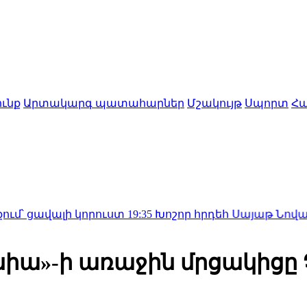
ւնք
Արտակարգ պատահարներ
Մշակույթ
Սպորտ
Հա
ի կորուստ
19:35
Խոշոր հրդեհ Սայաթ Նովայի բարձրահ
նիա»-ի առաջին մրցակիցը