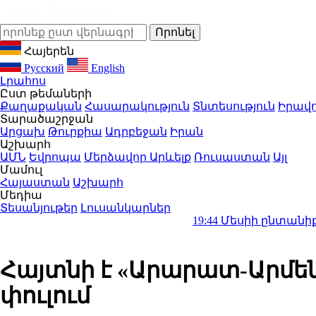
Հայերեն
Русский
English
Լրահոս
Ըստ թեմաների
Քաղաքական
Հասարակություն
Տնտեսություն
Իրավո
Տարածաշրջան
Արցախ
Թուրքիա
Ադրբեջան
Իրան
Աշխարհ
ԱՄՆ
Եվրոպա
Մերձավոր Արևելք
Ռուսաստան
Այլ
Մամուլ
Հայաստան
Աշխարհ
Մեդիա
Տեսանյութեր
Լուսանկարներ
19:44
Մեսիի ընտանիքում՝ ցավալ
Հայտնի է «Արարատ-Արմե
փուլում