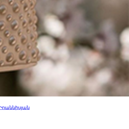
 Իոաննիսյան