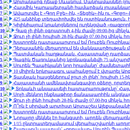
5
Արտակարգ դեպք Սևանում. Մանրամասներ (լո
6
Հասմիկ Կարապետյանի համարձակ լուսանկարն
7
Ավարտվել է «Գող Բջե»-ին, «Տեցիկ»-ին ու «Գոջ
8
425 անձինք տեղափոխվել են ոստիկանություն․
9
Կիլիկիայում կրակոցներով ուղեկցված «ռազբո
10
Գազ չի լինի օգոստոսի 4-ին ժամը 09:00-ից մինչև
1
Ջուր չի լինի հուլիսի 28-ին ժամը 07.00-ից մինչև հո
2
Խստորեն դատապարտում եմ Ռուբեն Ռուբինյանի
3
Դերասանին մեղադրում են մանկապղծության մե
4
Պատմական հաղթանակ․ Հայաստանը դարձավ 
5
Գագիկ Ծառուկյանից կբռնագանձվի 75 անշարժ գո
6
Սուրեն Պապիկյանի նոր հրամանը՝ ժամկետային
7
10 միլիոն երկրպագու պահանջում է վտարել Արգ
8
Տասնյակ հասցեներում ջուր չի լինի՝ հուլիսի 15-ին
9
Հայաստանի ամենավտանգավոր օձերը. որտեղ
10
Տոկաևի անսպասելի հայտարարությունը՝ Հայ
1
Սոչի մեկնող ինքնաթիռը ճանապարհին անցկացրե
2
Ջուր չի լինի հուլիսի 28-ին ժամը 07.00-ից մինչև հո
3
Ո՞րն է սիրված արտիստ Արտաշես Ալեքսանյա
4
Խստորեն դատապարտում եմ Ռուբեն Ռուբինյանի
5
Նորայրը մեկնել էր հանգստի, արդեն վերադառն
6
1/15 ընտրատեղամասում վերահաշվարկի արդյուն
7
Շառաչուն ապտակ՝ «զորավար» Սուրեն Պապի