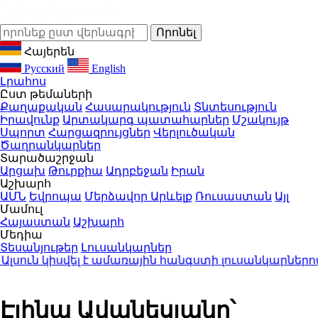
Հայերեն
Русский
English
Լրահոս
Ըստ թեմաների
Քաղաքական
Հասարակություն
Տնտեսություն
Իրավունք
Արտակարգ պատահարներ
Մշակույթ
Սպորտ
Հարցազրույցներ
Վերլուծական
Ծաղրանկարներ
Տարածաշրջան
Արցախ
Թուրքիա
Ադրբեջան
Իրան
Աշխարհ
ԱՄՆ
Եվրոպա
Մերձավոր Արևելք
Ռուսաստան
Այլ
Մամուլ
Հայաստան
Աշխարհ
Մեդիա
Տեսանյութեր
Լուսանկարներ
ուն կիսվել է ամառային հանգստի լուսանկարներով (
Էլինա Ավանեսյանը՝