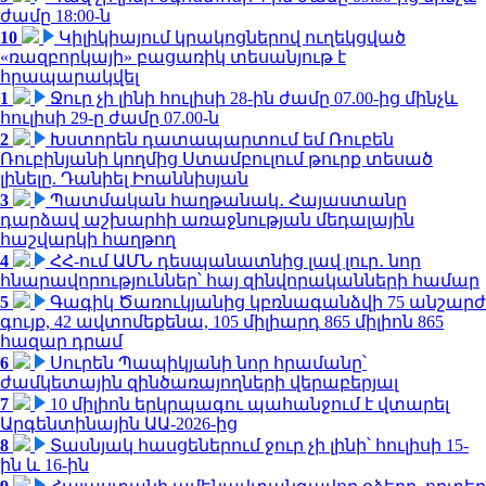
ժամը 18:00-ն
10
Կիլիկիայում կրակոցներով ուղեկցված
«ռազբորկայի» բացառիկ տեսանյութ է
հրապարակվել
1
Ջուր չի լինի հուլիսի 28-ին ժամը 07.00-ից մինչև
հուլիսի 29-ը ժամը 07.00-ն
2
Խստորեն դատապարտում եմ Ռուբեն
Ռուբինյանի կողմից Ստամբուլում թուրք տեսած
լինելը. Դանիել Իոաննիսյան
3
Պատմական հաղթանակ․ Հայաստանը
դարձավ աշխարհի առաջնության մեդալային
հաշվարկի հաղթող
4
ՀՀ-ում ԱՄՆ դեսպանատնից լավ լուր․ նոր
հնարավորություններ՝ հայ զինվորականների համար
5
Գագիկ Ծառուկյանից կբռնագանձվի 75 անշարժ
գույք, 42 ավտոմեքենա, 105 միլիարդ 865 միլիոն 865
հազար դրամ
6
Սուրեն Պապիկյանի նոր հրամանը՝
ժամկետային զինծառայողների վերաբերյալ
7
10 միլիոն երկրպագու պահանջում է վտարել
Արգենտինային ԱԱ-2026-ից
8
Տասնյակ հասցեներում ջուր չի լինի՝ հուլիսի 15-
ին և 16-ին