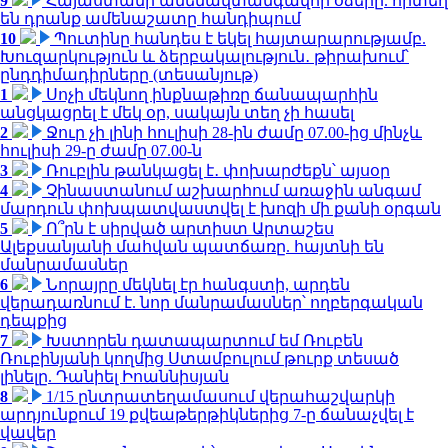
9
Հայաստանի ամենավտանգավոր օձերը. որտեղ
են դրանք ամենաշատը հանդիպում
10
Պուտինը հանդես է եկել հայտարարությամբ.
Խուզարկություն և ձերբակալություն․ թիրախում՝
ընդդիմադիրները (տեսանյութ)
1
Սոչի մեկնող ինքնաթիռը ճանապարհին
անցկացրել է մեկ օր, սակայն տեղ չի հասել
2
Ջուր չի լինի հուլիսի 28-ին ժամը 07.00-ից մինչև
հուլիսի 29-ը ժամը 07.00-ն
3
Ռուբլին թանկացել է․ փոխարժեքն՝ այսօր
4
Չինաստանում աշխարհում առաջին անգամ
մարդուն փոխպատվաստվել է խոզի մի քանի օրգան
5
Ո՞րն է սիրված արտիստ Արտաշես
Ալեքսանյանի մահվան պատճառը. հայտնի են
մանրամասներ
6
Նորայրը մեկնել էր հանգստի, արդեն
վերադառնում է. նոր մանրամասներ՝ ողբերգական
դեպքից
7
Խստորեն դատապարտում եմ Ռուբեն
Ռուբինյանի կողմից Ստամբուլում թուրք տեսած
լինելը. Դանիել Իոաննիսյան
8
1/15 ընտրատեղամասում վերահաշվարկի
արդյունքում 19 քվեաթերթիկներից 7-ը ճանաչվել է
վավեր