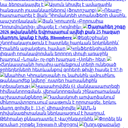
նա ձերբակալվել է
Ալսուն կիսվել է ամառային
հանգստի լուսանկարներով (ֆոտոշարք)
«Ռեալը»
հայտարարել է Յան Դիոմանդեի տրանսֆերի մասին․
պաշտոնական
Յան Կոուտոն «Բորուսիա
Դորտմունդից» միացել է «Կոմոյին»
Ծայրահեղ շոգը
2026 թվականին Եվրոպայում ավելի քան 25 հազար
մարդու կյանք է խլել. Bloomberg
Փեզեշքիանը
շնորհակալություն է հայտնել հարևան երկրներին՝
Իրանին աջակցելու համար
Կոնֆերենցիաների
լիգայի որակավորման երրորդ փուլի առաջին
խաղում «Նոան» ոչ-ոքի խաղաց «Սյոնի» հետ
Հնդկաստանի հյուսիս-արևելքում տեղի ունեցած
ջրհեղեղների հետևանքով զոհերի թիվը հասել է 97-ի
Անահիտ Կիրակոսյանի ու նախկին ամուսինու
թանկարժեք նվերը՝ դստեր հարսանիքին
(տեսանյութ)
Կապահովվեն 61 մանկապարտեզի
հիմնանորոգման, վերանորոգման շինարարական
աշխատանքները
Դամասկոսի արվարձանում
միկրոավտոբուսում պայթյուն է որոտացել․ երկու
մարդ զոհվել է, 13-ը՝ վիրավորվել
ԱՄՆ-ն
դիվանագիտական ներկայացում է խաղում.
Թեհրանը քննադատել է Վաշինգտոնին
Փորձել են
գումար շորթել Telegram-ի միջոցով
Ուռուցքաբանը