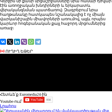
Վերջին մի քանի մրցաշրջանները նրա համար դժվար
էին առողջական խնդիրների և երկարատև
վերականգնման պատճառով։ Զագրեբում նրա
հաղթանակը հատկապես նշանակալից է ոչ միայն
վարկանիշային միավորների առումով, այլև որպես
կարևոր հոգեբանական քայլ հաջորդ մրցումներից
առաջ։
ՈՒՂԻՂ ԵԹԵՐ
Հետևե՛ք Euromedia24-ին
Youtube-ում`
Լրահոս
Դերասանին մեղադրում են մանկապղծության մեջ․