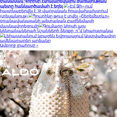
ժամանակ Գորիսի էկոպարեկային ծառայության
պետը հանկարծամահ է եղել
«Էմ Ջի»-ում
հայտնաբերվել է 38 վարչական իրավախախտում
(տեսանյութ)
Պուտինը թույլ է տվել «Շերեմետևո»
օդանավակայանի պետական բաժնեմասի
մասնավորեցումը
Գումարը կհոսի այս
կենդանակերպի նշանների ձեռքը. ո՞վ կհարստանա
Լեհաստանում կբացեն Եվրոպայում Աստվածամոր
ամենաբարձր արձանը
Ամբողջ լրահոսը »