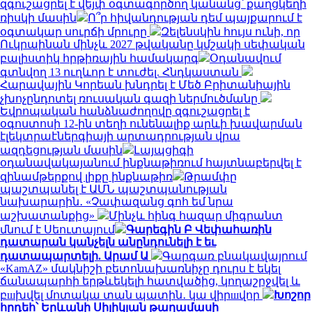
զգուշացրել է վեյփ օգտագործող կանանց՝ քաղցկեղի
ռիսկի մասին
Ո՞ր հիվանդության դեմ պայքարում է
օգտակար սուրճի մրուրը
Զելենսկին հույս ունի, որ
Ուկրաինան մինչև 2027 թվականը կմշակի սեփական
բալիստիկ հրթիռային համակարգ
Օդանավում
գտնվող 13 ուղևոր է տուժել. Հնդկաստան
Հարավային Կորեան խնդրել է Մեծ Բրիտանիային
չխոչընդոտել ռուսական գազի ներմուծմանը
Եվրոպական հանձնաժողովը զգուշացրել է
օգոստոսի 12-ին տեղի ունենալիք արևի խավարման
էլեկտրաէներգիայի արտադրության վրա
ազդեցության մասին
Լայպցիգի
օդանավակայանում ինքնաթիռում հայտնաբերվել է
զինամթերքով լիքը ինքնաթիռ
Թրամփը
պաշտպանել է ԱՄՆ պաշտպանության
նախարարին․ «Չափազանց գոհ եմ նրա
աշխատանքից»
Մինչև հինգ հազար միգրանտ
մնում է Սեուտայում
Գարեգին Բ Վեփահառին
դատարան կանչելն անընդունելի է եւ
դատապարտելի. Արամ Ա
Գարգառ բնակավայրում
«KamAZ» մակնիշի բետոնախառնիչը դուրս է եկել
ճանապարհի երթևեկելի հատվածից, կողաշրջվել և
բшխվել մոտակա տան պատին․ կա վիրшվոր
Խոշոր
հրդեհ՝ Երևանի Սիլիկյան թաղամասի