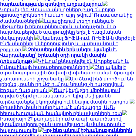
հարևանությամբ գտնվող աղբավայրում
Կոբախիձե. Վրաստանի դռները բաց են բոլոր
զբոսաշրջիկների համար, այդ թվում՝ Ռուսաստանից
ժամանածների
Լայպցիգում տեղի ունեցած
միջադեպի հետաքննություն․ անօդաչուի մոտ
հայտնաբերված պայթուցիկը եղել է ռազմական
մակարդակի
Սկանդալ ՖԻՖԱ-ում․ ՈՒԵՖԱ-ն մերժել է
Ինֆանտինոյի ներողությունը և պահպանում է
բոյկոտը
Զոհասեղանին երևանցու կյանքն է․
Վարդանյանը՝ Երևանի օդի որակի մասին
(տեսանյութ)
Կիևում քննարկվել են Ադրբեջանի և
Ուկրաինայի հարաբերությունները
Ընդլայնվել է
տրանսպորտային ծախսի փոխհատուցման ծրագրի
շահառուների շրջանակը
Այս ձևով ինձ փորձում են
լռեցնել, քանի որ ԱԺ-ում դա նրանց չի հաջողվում․
Էդգար Ղազարյան
Ծաղկեփնջեր, մեքենայում
արված ջերմ լուսանկարներ. Էլիզ Մելիքյանն
արձագանքել է կողակից ունենալու մասին հարցին
Թրամփը փակ հանդիպում է անցկացրել ԱՄՆ
հետախուզական համայնքի ղեկավարների հետ
Իտալիայի 27 քաղաքներում տապի պատճառով
վտանգավորության առավելագույն մակարդակ է
հայտարարվել
Կոչ ենք անում իշխանություններին
առաջնորդվել բացառապես օրինականության