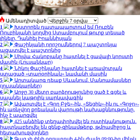
Ամենադիտված
1
Խստորեն դատապարտում եմ Ռուբեն
Ռուբինյանի կողմից Ստամբուլում թուրք տեսած
լինելը. Դանիել Իոաննիսյան
2
Փաշինյանի որոշումներով 7 պաշտոնյա
ազատվել է պաշտոնից
3
Սիլվա Հակոբյանը հայտնել է ցավալի կորստի
մասին (Լուսանկար)
4
Նիկոլ Փաշինյանը հայտնել է առավոտյան
ստացած «տարօրինակ» նամակի մասին
5
Արտակարգ դեպք Սևանում. Մանրամասներ
(լուսանկարներ)
6
Արջը 30 մետր բարձրությունից ցած է գցել և
սպանել կաթոլիկ սարկավագին
7
Ավարտվել է «Գող Բջե»-ին, «Տեցիկ»-ին ու «Գոջո»-
ին առնչվող քրեական վարույթի նախաքննությունը.
ինչ է պարզվել
8
425 անձինք տեղափոխվել են ոստիկանություն․
հայտնաբերվել են զենք-զինամթերք, թմրամիջոց և
հետախուզվողներ
9
Գազ չի լինի օգոստոսի 4-ին ժամը 09:00-ից մինչև