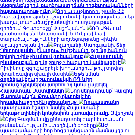
սկզբունքներով. բարձրաստիճան հոգեւորականների
հայտարարությունը
Ձեր առաջնորդությամբ ՀՀ
Կառավարությունը կշարունակի կառուցողական դեր
խաղալ տարածաշրջանային խաղաղության
գործում. Գուտերեշը՝ Փաշինյանին
ՌԴ ԱԳՆ-ում
գնահատել են Լեհաստանի և Ուկրաինայի
տարաձայնությունների ազդեցությունը Կիևին
աջակցության վրա
Քոչարյանի, Սարգսյանի, Տեր-
Պետրոսյանի «ինադու». էս իշխանությունը հանուն
երկրի ոչինչ չի անում (տեսանյութ)
Հայաստանի
բնակչության թիվը շուրջ 7 հազարով ավելացել է
Քիմիկոսը զգուշացրել է խոհանոցում թույլ տրվող
վտանգավոր սխալի մասին
Եթե նման
գործելակերպը շարունակվի ՌԴ-ն իր
զբոսաշրջիկներին խորհուրդ կտա չայցելել
Հայաստան. Մատվիենկո
Նոր մեղադրանք՝ Գագիկ
Ծառուկյանին. Թրամփը ընտրել է իր
իրավահաջորդին (տեսանյութ)
Ռուսաստանը
պատրաստ է շարունակել Հայաստանի
երկաթուղիների կոնցեսիոն կառավարումը. Օվերչուկ
Օլեգ Գազմանովը քննադատել է արհեստական
բանականությամբ ստեղծված երգերը
ԱԺ
պատգամավորի հոր հոգեհանգստին մասնակցելու