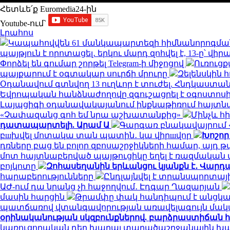
Հետևե՛ք Euromedia24-ին
Youtube-ում`
Լրահոս
Կապահովվեն 61 մանկապարտեզի հիմնանորոգմա
պայթյուն է որոտացել․ երկու մարդ զոհվել է, 13-ը՝ վիր
Փորձել են գումար շորթել Telegram-ի միջոցով
Ուռուցք
պայքարում է օգտակար սուրճի մրուրը
Զելենսկին 
Օդանավում գտնվող 13 ուղևոր է տուժել. Հնդկաստա
Եվրոպական հանձնաժողովը զգուշացրել է օգոստոսի
Լայպցիգի օդանավակայանում ինքնաթիռում հայտնաբ
«Չափազանց գոհ եմ նրա աշխատանքից»
Մինչև հ
դատապարտելի. Արամ Ա
Գարգառ բնակավայրում «
բшխվել մոտակա տան պատին․ կա վիրшվոր
Խոշոր
դռները բաց են բոլոր զբոսաշրջիկների համար, այդ
մոտ հայտնաբերված պայթուցիկը եղել է ռազմակա
բոյկոտը
Զոհասեղանին երևանցու կյանքն է․ Վարդա
հարաբերությունները
Ընդլայնվել է տրանսպորտա
ԱԺ-ում դա նրանց չի հաջողվում․ Էդգար Ղազարյան
մասին հարցին
Թրամփը փակ հանդիպում է անցկա
պատճառով վտանգավորության առավելագույն մակ
օրինականության սկզբունքներով. բարձրաստիճան 
կառուցողական դեր խաղալ տարածաշրջանային խաղա