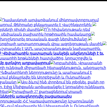
Դամասկոսի արվարձանում միկրոավտոբուսում
աղում. Թեհրանը քննադատել է Վաշինգտոնին
ղցկեղի ռիսկի մասին
Ո՞ր հիվանդության դեմ
շակի սեփական բալիստիկ հրթիռային համակարգ
չխոչընդոտել ռուսական գազի ներմուծմանը
ներգիայի արտադրության վրա ազդեցության մասին
շտպանել է ԱՄՆ պաշտպանության նախարարին․
Բ Վեփահառին դատարան կանչելն անընդունելի է եւ
ապարհի երթևեկելի հատվածից, կողաշրջվել և
մբ գտնվող աղբավայրում
Կոբախիձե. Վրաստանի
ղի ունեցած միջադեպի հետաքննություն․ անօդաչուի
է Ինֆանտինոյի ներողությունը և պահպանում է
ևում քննարկվել են Ադրբեջանի և Ուկրաինայի
րջանակը
Այս ձևով ինձ փորձում են լռեցնել, քանի որ
 Էլիզ Մելիքյանն արձագանքել է կողակից ունենալու
 հետ
Իտալիայի 27 քաղաքներում տապի
ուններին առաջնորդվել բացառապես
րդությամբ ՀՀ Կառավարությունը կշարունակի
ԱԳՆ-ում գնահատել են Լեհաստանի և Ուկրաինայի