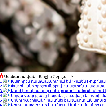
Ամենադիտված
1
Խստորեն դատապարտում եմ Ռուբեն Ռուբինյանի
2
Փաշինյանի որոշումներով 7 պաշտոնյա ազատվ
3
Անահիտ Կիրակոսյանի դուստրն ամուսնանում 
4
Սիլվա Հակոբյանը հայտնել է ցավալի կորստի մ
5
Նիկոլ Փաշինյանը հայտնել է առավոտյան ստ
6
Արտակարգ դեպք Սևանում. Մանրամասներ (լո