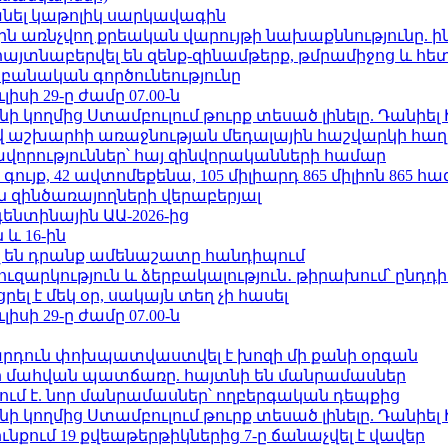
պանել կաթոլիկ սարկավագին
ո»-ին առնչվող քրեական վարույթի նախաքննությունը. ի
 հայտնաբերվել են զենք-զինամթերք, թմրամիջոց և հ
անական գործունեությունը
ւլիսի 29-ը ժամը 07.00-ն
 կողմից Ստամբուլում թուրք տեսած լինելը. Դանիել
աշխարհի առաջնության մեդալային հաշվարկի հաղ
ավորություններ՝ հայ զինվորականների համար
ւյք, 42 ավտոմեքենա, 105 միլիարդ 865 միլիոն 865 հ
 զինծառայողների վերաբերյալ
ենտինային ԱԱ-2026-ից
 և 16-ին
 են դրանք ամենաշատը հանդիպում
ւզարկություն և ձերբակալություն․ թիրախում՝ ընդդ
լ է մեկ օր, սակայն տեղ չի հասել
ւլիսի 29-ը ժամը 07.00-ն
րդուն փոխպատվաստվել է խոզի մի քանի օրգան
նի մահվան պատճառը. հայտնի են մանրամասներ
ում է. նոր մանրամասներ՝ ողբերգական դեպքից
 կողմից Ստամբուլում թուրք տեսած լինելը. Դանիել
քում 19 քվեաթերթիկներից 7-ը ճանաչվել է վավեր