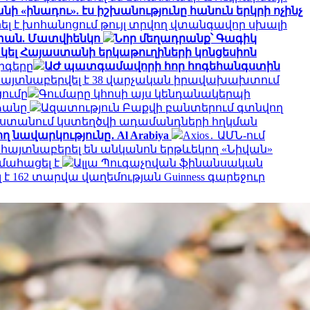
ի «ինադու». էս իշխանությունը հանուն երկրի ոչինչ
ել է խոհանոցում թույլ տրվող վտանգավոր սխալի
աստան. Մատվիենկո
Նոր մեղադրանք՝ Գագիկ
ել Հայաստանի երկաթուղիների կոնցեսիոն
րգերը
ԱԺ պատգամավորի հոր հոգեհանգստին
մ հայտնաբերվել է 38 վարչական իրավախախտում
ումը
Գումարը կհոսի այս կենդանակերպի
ձանը
Ազատություն Բաքվի բանտերում գտնվող
ստանում կստեղծվի ադամանդների հղկման
 նավարկությունը․ Al Arabiya
Axios․ ԱՄՆ-ում
 հայտնաբերել են անկանոն երթևեկող «Նիվան»
 մահացել է
Ալլա Պուգաչովան ֆինանսական
 162 տարվա վաղեմության Guinness գարեջուր