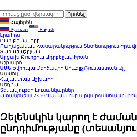
Հայերեն
Русский
English
Լրահոս
Ըստ թեմաների
Քաղաքական
Հասարակություն
Տնտեսություն
Իրավո
Տարածաշրջան
Արցախ
Թուրքիա
Ադրբեջան
Իրան
Աշխարհ
ԱՄՆ
Եվրոպա
Մերձավոր Արևելք
Ռուսաստան
Այլ
Մամուլ
Հայաստան
Աշխարհ
Մեդիա
Տեսանյութեր
Լուսանկարներ
րը
23:50
Դամասկոսի արվարձանում միկրոավտոբուսում պա
Զելենսկին կարող է ժաման
ընդդիմությանը (տեսանյու