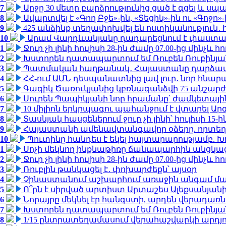
7
Արջը 30 մետր բարձրությունից ցած է գցել և ս
8
Ավարտվել է «Գող Բջե»-ին, «Տեցիկ»-ին ու «Գոջ
9
425 անձինք տեղափոխվել են ոստիկանություն․
10
Արամ Վարդևանյանը դադարեցնում է փաստաբ
1
Ջուր չի լինի հուլիսի 28-ին ժամը 07.00-ից մինչև հո
2
Խստորեն դատապարտում եմ Ռուբեն Ռուբինյանի
3
Պատմական հաղթանակ․ Հայաստանը դարձավ 
4
ՀՀ-ում ԱՄՆ դեսպանատնից լավ լուր․ նոր հնար
5
Գագիկ Ծառուկյանից կբռնագանձվի 75 անշարժ գո
6
Սուրեն Պապիկյանի նոր հրամանը՝ ժամկետային
7
10 միլիոն երկրպագու պահանջում է վտարել Արգ
8
Տասնյակ հասցեներում ջուր չի լինի՝ հուլիսի 15-ին
9
Հայաստանի ամենավտանգավոր օձերը. որտեղ
10
Պուտինը հանդես է եկել հայտարարությամբ. Խո
1
Սոչի մեկնող ինքնաթիռը ճանապարհին անցկացրե
2
Ջուր չի լինի հուլիսի 28-ին ժամը 07.00-ից մինչև հո
3
Ռուբլին թանկացել է․ փոխարժեքն՝ այսօր
4
Չինաստանում աշխարհում առաջին անգամ մա
5
Ո՞րն է սիրված արտիստ Արտաշես Ալեքսանյա
6
Նորայրը մեկնել էր հանգստի, արդեն վերադառն
7
Խստորեն դատապարտում եմ Ռուբեն Ռուբինյանի
8
1/15 ընտրատեղամասում վերահաշվարկի արդյուն