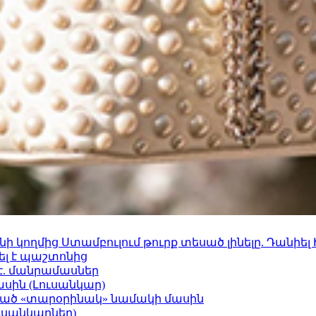
 կողմից Ստամբուլում թուրք տեսած լինելը. Դանիել
ել է պաշտոնից
է. մանրամասներ
ասին (Լուսանկար)
ացած «տարօրինակ» նամակի մասին
ւսանկարներ)