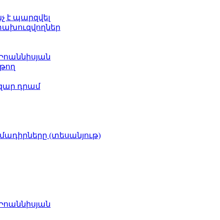
նչ է պարզվել
ետախուզվողներ
 Իոաննիսյան
թող
ազար դրամ
իմադիրները (տեսանյութ)
 Իոաննիսյան