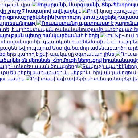
ցության վրա
Քոչարյանի, Սարգսյանի, Տեր-Պետրոսյան
ը շուրջ 7 հազարով ավելացել է
Քիմիկոսը զգուշացր
 իր զբոսաշրջիկներին խորհուրդ կտա չայցելել Հայ
 (տեսանյութ)
Ռուսաստանը պատրաստ է շարունակ
ատել է արհեստական բանականությամբ ստեղծված ե
այության պետը հանկարծամահ է եղել
«Էմ Ջի»-ու
» օդանավակայանի պետական բաժնեմասի մասնավորեց
կբացեն Եվրոպայում Աստվածամոր ամենաբարձր ար
 թե երբ կարող է քնի պակասը օգտակար լինել
Ռուսա
ձայնել են վերսկսել Հորմուզի նեղուցով իրականացվող
դարի» տնտեսական ծրագրերը
Տավուշի պարեկները
րս են բերել քաղաքացուն․ վերջինս հիվանդանոցում
լու մասին
Բրիտանիայի ափերի մոտ հայտնաբերվել է