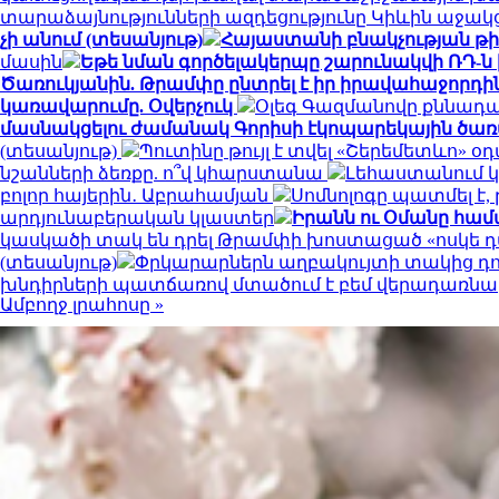
տարաձայնությունների ազդեցությունը Կիևին աջակ
չի անում (տեսանյութ)
Հայաստանի բնակչության թիվ
մասին
Եթե նման գործելակերպը շարունակվի ՌԴ-ն
Ծառուկյանին. Թրամփը ընտրել է իր իրավահաջորդին
կառավարումը. Օվերչուկ
Օլեգ Գազմանովը քննադ
մասնակցելու ժամանակ Գորիսի էկոպարեկային ծառ
(տեսանյութ)
Պուտինը թույլ է տվել «Շերեմետևո
նշանների ձեռքը. ո՞վ կհարստանա
Լեհաստանում 
բոլոր հայերին․ Աբրահամյան
Սոմնոլոգը պատմել է,
արդյունաբերական կլաստեր
Իրանն ու Օմանը համա
կասկածի տակ են դրել Թրամփի խոստացած «ոսկե 
(տեսանյութ)
Փրկարարներն աղբակույտի տակից դու
խնդիրների պատճառով մտածում է բեմ վերադառնա
Ամբողջ լրահոսը »