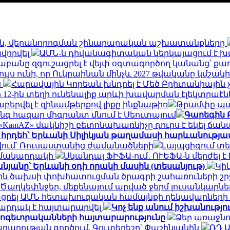
ն, վերանորոգման շինարարական աշխատանքները
ավորվել
ԱՄՆ-ն դիվանագիտական ներկայացում է խ
աբանը զգուշացրել է վեյփ օգտագործող կանանց՝ քա
հույս ունի, որ Ուկրաինան մինչև 2027 թվականը կմ
ն
Հարավային Կորեան խնդրել է Մեծ Բրիտանիային 
 12-ին տեղի ունենալիք արևի խավարման էլեկտրաէ
երվել է զինամթերքով լիքը ինքնաթիռ
Թրամփը պա
ինգ հազար միգրանտ մնում է Սեուտայում
Գարեգին 
KamAZ» մակնիշի բետոնախառնիչը դուրս է եկել ճան
 հրդեհ՝ Երևանի Սիլիկյան թաղամասի հարևանությա
 թվում՝ Ռուսաստանից ժամանածների
Լայպցիգում տե
ն մակարդակի
Սկանդալ ՖԻՖԱ-ում․ ՈՒԵՖԱ-ն մերժել 
նյանը՝ Երևանի օդի որակի մասին (տեսանյութ)
Կի
յին ծախսի փոխհատուցման ծրագրի շահառուների շ
Ծաղկեփնջեր, մեքենայում արված ջերմ լուսանկարներ.
ցրել ԱՄՆ հետախուզական համայնքի ղեկավարների
արդակ է հայտարարվել
Կոչ ենք անում իշխանությ
հոգեւորականների հայտարարությունը
Ձեր առաջնո
ղության գործում. Գուտերեշը՝ Փաշինյանին
ՌԴ 