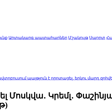
ւնք
Արտակարգ պատահարներ
Մշակույթ
Սպորտ
Հա
յթյուն է որոտացել․ երկու մարդ զոհվել է, 13-ը՝ վի
ել Մոսկվա․ Կրեմլ․ Փաշին
թ)