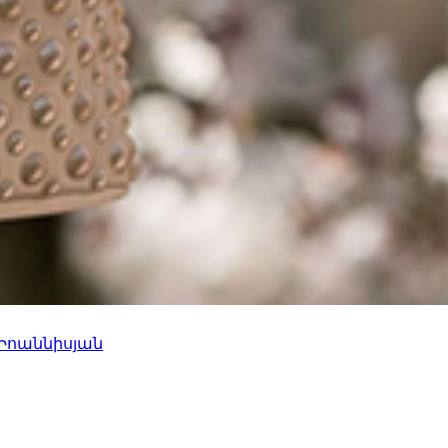
 Իոաննիսյան