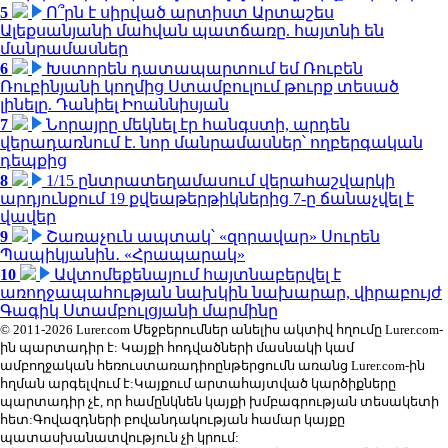
5
Ո՞րն է սիրված արտիստ Արտաշես
Ալեքսանյանի մահվան պատճառը. հայտնի են
մանրամասներ
6
Խստորեն դատապարտում եմ Ռուբեն
Ռուբինյանի կողմից Ստամբուլում թուրք տեսած
լինելը. Դանիել Իոաննիսյան
7
Նորայրը մեկնել էր հանգստի, արդեն
վերադառնում է. նոր մանրամասներ՝ ողբերգական
դեպքից
8
1/15 ընտրատեղամասում վերահաշվարկի
արդյունքում 19 քվեաթերթիկներից 7-ը ճանաչվել է
վավեր
9
Շառաչուն ապտակ՝ «զորավար» Սուրեն
Պապիկյանին․ «Հրապարակ»
10
Ավտոմեքենայում հայտնաբերվել է
առողջապահության նախկին նախարար, վիրաբույժ
Գագիկ Ստամբուլցյանի մարմինը
© 2011-2026 Lurer.com Մեջբերումներ անելիս ակտիվ հղումը Lurer.com-
ին պարտադիր է: Կայքի հոդվածների մասնակի կամ
ամբողջական հեռուստառադիոընթերցումն առանց Lurer.com-ին
հղման արգելվում է:Կայքում արտահայտված կարծիքները
պարտադիր չէ, որ համընկնեն կայքի խմբագրության տեսակետի
հետ:Գովազդների բովանդակության համար կայքը
պատասխանատվություն չի կրում: