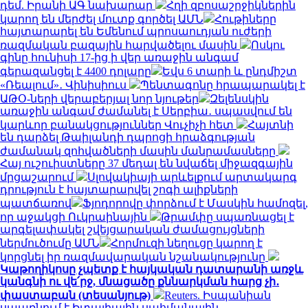
դեմ. Իրանի ԱԳ նախարար
Հղի զբոսաշրջիկներին
կարող են մերժել մուտք գործել ԱՄՆ
Հութիները
հայտարարել են Եմենում պրոսաուդյան ուժերի
ռազմական բազային հարվածելու մասին
Ոսկու
գինը հունիսի 17-ից ի վեր առաջին անգամ
գերազանցել է 4400 դոլարը
Եվս 6 տարի և ընդմիշտ
«Ռեալում»․ Վինիսիուս
Պենտագոնը հրապարակել է
ԱԹՕ-ների վերաբերյալ նոր նյութեր
Զելենսկին
առաջին անգամ ժամանել է Սերբիա․ սպասվում են
կարևոր բանակցություններ Վուչիչի հետ
Հայտնի
են դարձել Թաիլանդի դպրոցի հրաձգության
ժամանակ զոհվածների մասին մանրամասները
Հայ ուշուիստները 37 մեդալ են նվաճել միջազգային
մրցաշարում
Սլովակիայի արևելքում արտակարգ
դրություն է հայտարարվել շոգի ալիքների
պատճառով
Ֆյոդորովը փորձում է Մասկին համոզել,
որ աջակցի Ուկրաինային
Թրամփը սպառնացել է
արգելափակել շվեյցարական ժամացույցների
ներմուծումը ԱՄՆ
Հորմուզի նեղուցը կարող է
կորցնել իր ռազմավարական նշանակությունը
Կաթողիկոսը չպետք է հայկական դատարանի առջև
կանգնի ու վե՛րջ, մնացածը քննարկման հարց չի․
փաստաբան (տեսանյութ)
Reuters. Իսպանիան
սպառնում է Իտալիային սահմանային