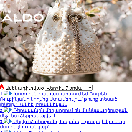
Ամենադիտված
1
Խստորեն դատապարտում եմ Ռուբեն
Ռուբինյանի կողմից Ստամբուլում թուրք տեսած
լինելը. Դանիել Իոաննիսյան
2
Դերասանին մեղադրում են մանկապղծության
մեջ․ նա ձերբակալվել է
3
Սիլվա Հակոբյանը հայտնել է ցավալի կորստի
մասին (Լուսանկար)