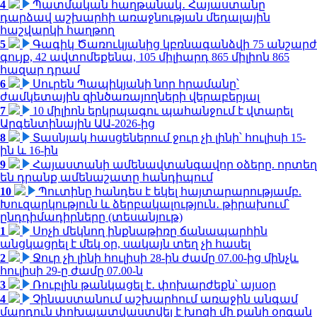
4
Պատմական հաղթանակ․ Հայաստանը
դարձավ աշխարհի առաջնության մեդալային
հաշվարկի հաղթող
5
Գագիկ Ծառուկյանից կբռնագանձվի 75 անշարժ
գույք, 42 ավտոմեքենա, 105 միլիարդ 865 միլիոն 865
հազար դրամ
6
Սուրեն Պապիկյանի նոր հրամանը՝
ժամկետային զինծառայողների վերաբերյալ
7
10 միլիոն երկրպագու պահանջում է վտարել
Արգենտինային ԱԱ-2026-ից
8
Տասնյակ հասցեներում ջուր չի լինի՝ հուլիսի 15-
ին և 16-ին
9
Հայաստանի ամենավտանգավոր օձերը. որտեղ
են դրանք ամենաշատը հանդիպում
10
Պուտինը հանդես է եկել հայտարարությամբ.
Խուզարկություն և ձերբակալություն․ թիրախում՝
ընդդիմադիրները (տեսանյութ)
1
Սոչի մեկնող ինքնաթիռը ճանապարհին
անցկացրել է մեկ օր, սակայն տեղ չի հասել
2
Ջուր չի լինի հուլիսի 28-ին ժամը 07.00-ից մինչև
հուլիսի 29-ը ժամը 07.00-ն
3
Ռուբլին թանկացել է․ փոխարժեքն՝ այսօր
4
Չինաստանում աշխարհում առաջին անգամ
մարդուն փոխպատվաստվել է խոզի մի քանի օրգան