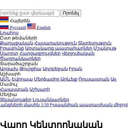
Հայերեն
Русский
English
Լրահոս
Ըստ թեմաների
Քաղաքական
Հասարակություն
Տնտեսություն
Իրավունք
Արտակարգ պատահարներ
Մշակույթ
Սպորտ
Հարցազրույցներ
Վերլուծական
Ծաղրանկարներ
Տարածաշրջան
Արցախ
Թուրքիա
Ադրբեջան
Իրան
Աշխարհ
ԱՄՆ
Եվրոպա
Մերձավոր Արևելք
Ռուսաստան
Այլ
Մամուլ
Հայաստան
Աշխարհ
Մեդիա
Տեսանյութեր
Լուսանկարներ
նքների մասին
1:50
Իսպանիան պատասխան միջոցներ կ
Վաղը Կենտրոնական