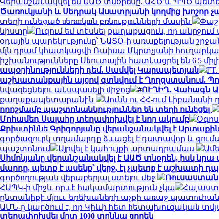
Վերանշանակվել են ԱԱԾ տնօրենը, ԱՀԾ և ՊՊԾ պետ
Ծառուկյանի և Սեդրակ Ասատրյանի կողմից խոշոր չ
տեղի ունեցած uեռшկшն բռնnւթյnւնների մասին
Փաշ
նիստը
Ուզում եմ տեսնել քաղաքացուն, որ անրջու
օդային պարեկությունը՝ ՆԱՏՕ-ի առաքելության շրջ
մլն դրամ կհատկացվի Ռաիսա Մկրտչյանի հուղար
իշխանությունները Սեուտային հատկացրել են 6.5 միլ
ապօրինությունների դեմ. Սամվել Կարապետյան
FT
աշխատանքային այցով գտնվում է Ղրղզստանում. Պ
նվազեցնելու անսպասելի միջոց
#ՈՒՂԻՂ․ Վահագն Ա
քաղաքապետարանին
Աունն ու ՀՀ-ում Լիբանանի
որոշմամբ պաշտոնանկություններ են տեղի ունեցել
Մոհամեդ Սալահը տեղափոխվել է նոր ակումբ
Օգոս
Քրիստիննե Գրիգորյանը վերանշանակվել է Արտաքի
գործազուրկ տղամարդը ձևացել է դատավոր և գումար
պաշտոնում
Այրվել է կահույքի արտադրամաս
Ամե
Սիմոնյանը վերանշանակվել է ԱԱԾ տնօրեն, իսկ նր
մարդը, պետք է ասենք՝ վերջ, էլ չպետք է աշխատի 
գործողության վերաբերյալ ստելու մեջ
Ռուսաստանը 
ՀԱՊԿ-ի միջև որևէ հակամարտություն չկա
Հայաստա
ընտանիքի մյուս երեխաների աչքի առաջ պատուհանից
ԱՄՆ-ը կարծում է, որ Կիևի հետ հետախուզական տվ
տեղափոխվել մոտ 1000 տոննա ցորեն