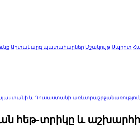
ւնք
Արտակարգ պատահարներ
Մշակույթ
Սպորտ
Հա
 և Ռուսաստանի առևտրաշրջանառությունը կտրուկ ն
ան հեթ-տրիկը և աշխարհի