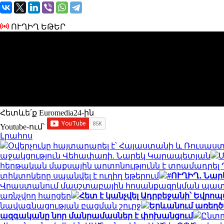
ՈՒՂԻՂ ԵԹԵՐ
Հետևե՛ք Euromedia24-ին
Youtube-ում`
Լրահոս
Օվերչուկը հայտարարել է՝ Հայաստանի և Ռուսաս
աջակցություն Վեհափառի. Նարեկ Կարապետյան
Մ
հերթական մաքսային արտոնությունն է տրամադրել
տիկտոկերը սպանվել է ուղիղ եթերում
#ՈՒՂԻՂ․ Նա
Վրաստանում մասշտաբային հոսանքազրկման պա
առնչվող հարցեր
Հետ է կանչվել Ադրբեջանի՝ Եվրոպ
նավագնացության բացման շուրջ
Երևանում առեղծ
ազգականը նոր մանրամասներ է փոխանցում
Ընտր