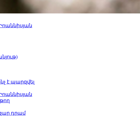
 Իոաննիսյան
նյութ)
ինչ է պարզվել
 Իոաննիսյան
թող
ազար դրամ