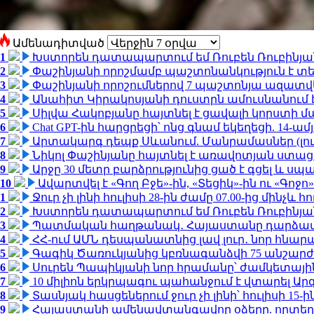
Ամենադիտված
1
Խստորեն դատապարտում եմ Ռուբեն Ռուբինյանի
2
Փաշինյանի որոշմամբ պաշտոնանկություն է տեղ
3
Փաշինյանի որոշումներով 7 պաշտոնյա ազատվ
4
Անահիտ Կիրակոսյանի դուստրն ամուսնանում 
5
Սիլվա Հակոբյանը հայտնել է ցավալի կորստի մ
6
Chat GPT-ին հարցրեցի՝ ոնց գնամ եկեղեցի. 14-
7
Արտակարգ դեպք Սևանում. Մանրամասներ (լո
8
Նիկոլ Փաշինյանը հայտնել է առավոտյան ստ
9
Արջը 30 մետր բարձրությունից ցած է գցել և ս
10
Ավարտվել է «Գող Բջե»-ին, «Տեցիկ»-ին ու «Գոջ
1
Ջուր չի լինի հուլիսի 28-ին ժամը 07.00-ից մինչև հո
2
Խստորեն դատապարտում եմ Ռուբեն Ռուբինյանի
3
Պատմական հաղթանակ․ Հայաստանը դարձավ 
4
ՀՀ-ում ԱՄՆ դեսպանատնից լավ լուր․ նոր հնար
5
Գագիկ Ծառուկյանից կբռնագանձվի 75 անշարժ գո
6
Սուրեն Պապիկյանի նոր հրամանը՝ ժամկետային
7
10 միլիոն երկրպագու պահանջում է վտարել Արգ
8
Տասնյակ հասցեներում ջուր չի լինի՝ հուլիսի 15-ին
9
Հայաստանի ամենավտանգավոր օձերը. որտեղ