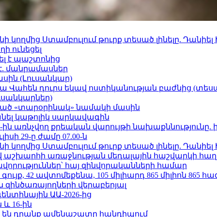
 կողմից Ստամբուլում թուրք տեսած լինելը. Դանիել
ի ունեցել
ել է պաշտոնից
է. մանրամասներ
ասին (Լուսանկար)
ամյա Վահեն դուրս եկավ ոստիկանության բաժնից (տեսա
ւսանկարներ)
ացած «տարօրինակ» նամակի մասին
պանել կաթոլիկ սարկավագին
ո»-ին առնչվող քրեական վարույթի նախաքննությունը. 
ւլիսի 29-ը ժամը 07.00-ն
 կողմից Ստամբուլում թուրք տեսած լինելը. Դանիել
աշխարհի առաջնության մեդալային հաշվարկի հաղ
ավորություններ՝ հայ զինվորականների համար
ւյք, 42 ավտոմեքենա, 105 միլիարդ 865 միլիոն 865 հ
 զինծառայողների վերաբերյալ
ենտինային ԱԱ-2026-ից
 և 16-ին
 են դրանք ամենաշատը հանդիպում