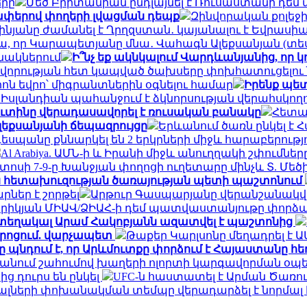
երը
Մեծ Բրիտանիան ընդլայնել է Ռուսաստանի դե
ափերով փողերի լվացման դեպք
Զինվորական քոլեջ
ինյանը ժամանել է Ղրղզստան․ կայանալու է Եվրաս
մ ա, որ Կարապետյանը մնա․ Վահագն Ալեքսանյան (տե
անակներում
Ի՞նչ եք ակնկալում Վարդևանյանից, որ 
կավորության հետ կապված ծախսերը փոխհատուցել
իոն եվրո՝ միգրանտներին օգնելու համար
Իրենք պետ
. Իսլանդիան պահանջում է ձկնորսության վերահսկողո
ուտինը վերադասավորել է ռուսական բանակը
Հետա
լեքսանյանի ճեպազրույցը
Երևանում ծառն ընկել է Հ
 դեսպանը քննարկել են 2 երկրների միջև հարաբերութ
Al Arabiya. ԱՄՆ-ի և Իրանի միջև անուղղակի շփումնե
տոսի 7-9-ը Խանջյան փողոցի ուղետարը մինչև Տ. Մեծ
ն հետախուզության ծառայության պետի պաշտոնում
ներ է շորթել
Արթուր Գասպարյանը վերանշանակվ
րիկյան ՄԻԱՎ/ՁԻԱՀ-ի դեմ պատվաստանյութը փորձար
ա տեղակալ Արամ Հակոբյանն ազատվել է պաշտոնից
դպրոցում. վարչապետ
Թաքեր Կարլսոնը մեղադրել է 
պնդում է, որ Արևմուտքը փորձում է Հայաստանը հե
նում շահումով խաղերի ոլորտի կարգավորման օպե
 դուրս են ընկել
UFC-ն հաստատել է Արման Ծառո
յալների փոխանակման տեմպը վերադարձել է նորմալ 