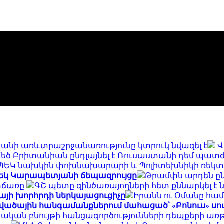
տանի առևտրաշրջանառությունը կտրուկ նվազել է
Վ
եծ Բրիտանիան ընդլայնել է Ռուսաստանի դեմ պատժ
 ՊԵԿ նախկին փոխնախարարի և Պոլիտեխնիկի ռեկտո
րեկ Կարապետյանի ճեպազրույցը
Թրամփն արդեն ըն
տճառը
ԳՇ պետը զինծառայողների հետ քննարկել 
այի խորհրդի ներկայացուցիչը
Իրանն ու Օմանը համա
վածային հանգամանքներում մահացած՝ «Բոնուս» ս
ական բնույթի հանցագործությունների դեպքերի առթ