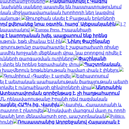
մ պատժամիջոցները
Բացահայտվել է Գագիկ
ի նախկին սաները պատմել են հաստատությունում
իական միջկառավարական խորհրդի նեղ կազմով
սանյութ)
Թուրքիան սկսել է Բալթյան երկրների
կողմ քվերակեք նրա օգտին․ հարց՝ Ալեքսանյանին
1,7
ու նպատակով
Europa Press. Իսպանիայի
ք է կարողանան խլել, պայքարում ենք իրենց
ւթյուն, եթե միանա ԵՄ-ին
Նիկոլ Փաշինյանը
զոտությունը բացահայտել է շաքարախտի ռիսկը
ասմիկ Խոջյանի մեքենայի վրա. նա բողոքով դիմել է
յունների զարգացման ուղիները
Փաշինյանի
րը մտել են իրենց եզրափակիչ փուլ
Պաշտոնական․
ի խաչմերուկ երթևեկության համար փակ է լինելու
Գյումրիում «Գազել» է այրվել
Եգիպտոսում
ել է պետական պահպանության ծառայության պետի
կվել է ուկրաինացի զինվորների վրա
Անդրանիկ
Ատեստավորման գործընթաց է, չի հաղթահարում
ԱՄՆ ղեկավարությանը Իրանի դեմ ռազմական
ռացնել ՀԱՊԿ-ից․ Վասիլև
Վասիլև․ Հայաստանի և
րատոր է ընտրվել
Մոսկվայի մարզում մայր ու որդի
ւկյանի նոր մենամարտի օրը. պաշտոնական
Politico.
հունի
Ռուսաստանից Ադրբեջանով Հայաստան է