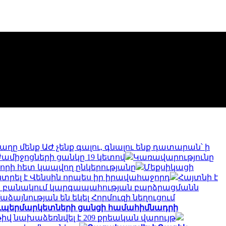
աղը մենք ԱԺ չենք գալու, գնալու ենք դատարան՝ ի
ամիջոցների ցանկը 19 կետով
Կառավարությունը
րի հետ կապվող ընկերությանը
Մեքսիկացի
տրել է Վենսին որպես իր իրավահաջորդ
Հայտնի է
է ն բանակում կարգապահության բարձրացմանն
ձայնության են եկել Հորմուզի նեղուցում
ուպերմարկետների ցանցի համահիմնադրի
իվ նախաձեռնվել է 209 քրեական վարույթ