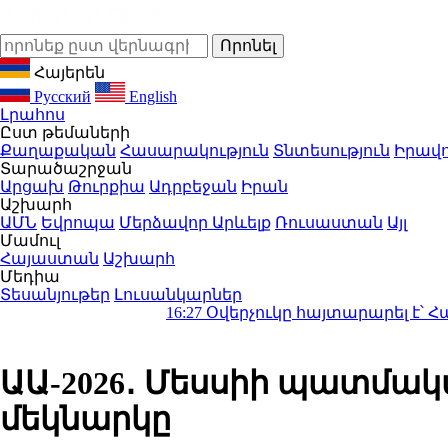
Հայերեն
Русский
English
Լրահոս
Ըստ թեմաների
Քաղաքական
Հասարակություն
Տնտեսություն
Իրավո
Տարածաշրջան
Արցախ
Թուրքիա
Ադրբեջան
Իրան
Աշխարհ
ԱՄՆ
Եվրոպա
Մերձավոր Արևելք
Ռուսաստան
Այլ
Մամուլ
Հայաստան
Աշխարհ
Մեդիա
Տեսանյութեր
Լուսանկարներ
16:27
Օվերչուկը հայտարարել է՝ Հայաստանի
ԱԱ-2026․ Մեսսիի պատմակ
մեկնարկը