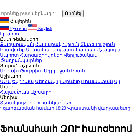
Հայերեն
Русский
English
Լրահոս
Ըստ թեմաների
Քաղաքական
Հասարակություն
Տնտեսություն
Իրավունք
Արտակարգ պատահարներ
Մշակույթ
Սպորտ
Հարցազրույցներ
Վերլուծական
Ծաղրանկարներ
Տարածաշրջան
Արցախ
Թուրքիա
Ադրբեջան
Իրան
Աշխարհ
ԱՄՆ
Եվրոպա
Մերձավոր Արևելք
Ռուսաստան
Այլ
Մամուլ
Հայաստան
Աշխարհ
Մեդիա
Տեսանյութեր
Լուսանկարներ
ի զարգացման համար
18:23
Վրաստանի վարչապետը Սաակա
Ֆրանսիայի ԶՈՒ հարցերով