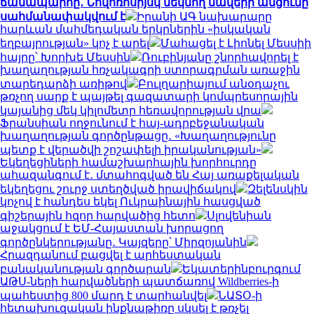
ճանապարհը․ Նովոռոսիյսկ մեկնող նավերի անցումը
սահմանափակվում է
Իրանի ԱԳ նախարարը
հարևան մահմեդական երկրներին «իսկական
եղբայրության» կոչ է արել
Մահացել է Լիոնել Մեսսիի
հայրը՝ Խորխե Մեսսին
Ռուբինյանը շնորհավորել է
խաղաղության հռչակագրի ստորագրման առաջին
տարեդարձի առիթով
Բուլղարիայում անօդաչու
թռչող սարք է պայթել գազատարի կոմպրեսորային
կայանից մեկ կիլոմետր հեռավորության վրա
Ֆրանսիան ողջունում է հայ-ադրբեջանական
խաղաղության գործընթացը․ «Խաղաղությունը
պետք է վերածվի շոշափելի իրականության»
Եկեղեցիների համաշխարհային խորհուրդը
ահազանգում է․ մտահոգված են Հայ առաքելական
եկեղեցու շուրջ ստեղծված իրավիճակով
Զելենսկին
կոչով է հանդես եկել Ուկրաինային հասցված
գիշերային հզոր հարվածից հետո
Սլովենիան
աջակցում է ԵՄ-Հայաստան խորացող
գործընկերությանը․ Կայզերը՝ Միրզոյանին
Հրազդանում բացվել է արհեստական
բանականության գործարան
Եկատերինբուրգում
ԱԹՍ-ների հարվածների պատճառով Wildberries-ի
պահեստից 800 մարդ է տարհանվել
ՆԱՏՕ-ի
հետախուզական ինքնաթիռը սկսել է թռչել