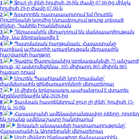
1
Ջուր չի լինի հուլիսի 28-ին ժամը 07.00-ից մինչև
հուլիսի 29-ը ժամը 07.00-ն
2
Խստորեն դատապարտում եմ Ռուբեն
Ռուբինյանի կողմից Ստամբուլում թուրք տեսած
լինելը. Դանիել Իոաննիսյան
3
Դերասանին մեղադրում են մանկապղծության
մեջ․ նա ձերբակալվել է
4
Պատմական հաղթանակ․ Հայաստանը
դարձավ աշխարհի առաջնության մեդալային
հաշվարկի հաղթող
5
Գագիկ Ծառուկյանից կբռնագանձվի 75 անշարժ
գույք, 42 ավտոմեքենա, 105 միլիարդ 865 միլիոն 865
հազար դրամ
6
Սուրեն Պապիկյանի նոր հրամանը՝
ժամկետային զինծառայողների վերաբերյալ
7
10 միլիոն երկրպագու պահանջում է վտարել
Արգենտինային ԱԱ-2026-ից
8
Տասնյակ հասցեներում ջուր չի լինի՝ հուլիսի 15-
ին և 16-ին
9
Հայաստանի ամենավտանգավոր օձերը. որտեղ
են դրանք ամենաշատը հանդիպում
10
Տոկաևի անսպասելի հայտարարությունը՝
Հայաստանի և Ադրբեջանի վերաբերյալ
1
Սոչի մեկնող ինքնաթիռը ճանապարհին