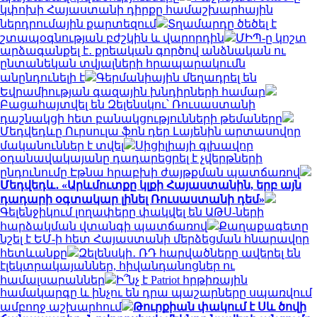
կփոխի Հայաստանի դիրքը համաշխարհային
ներդրումային քարտեզում
Տղամարդը ծեծել է
շտապօգնության բժշկին և վարորդին
ՄԻՊ-ը կոշտ
արձագանքել է․ քրեական գործով անձնական ու
ընտանեկան տվյալների հրապարակումն
անընդունելի է
Գերմանիային մեղադրել են
Եվրամիության գազային խնդիրների համար
Բացահայտվել են Զելենսկու՝ Ռուսաստանի
դաշնակցի հետ բանակցությունների թեմաները
Մեդվեդևը Ուրսուլա ֆոն դեր Լայենին արտասովոր
մականուններ է տվել
Սիցիլիայի գլխավոր
օդանավակայանը դադարեցրել է չվերթների
ընդունումը Էթնա հրաբխի ժայթքման պատճառով
Մեդվեդև․ «Արևմուտքը կլքի Հայաստանին, երբ այն
դադարի օգտակար լինել Ռուսաստանի դեմ»
Գելենջիկում լողափերը փակվել են ԱԹՍ-ների
հարձակման վտանգի պատճառով
Քաղաքագետը
նշել է ԵՄ-ի հետ Հայաստանի մերձեցման հնարավոր
հետևանքը
Զելենսկի․ ՌԴ հարվածները ավերել են
էլեկտրակայաններ, հիվանդանոցներ ու
համալսարաններ
Ի՞նչ է Patriot հրթիռային
համակարգը և ինչու են դրա պաշարները սպառվում
ամբողջ աշխարհում
Թուրքիան փակում է Սև ծովի