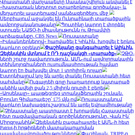
Վրաստանի վարչապետը Սաակաշվիլուն անվանել է
«խայտառակ կեղտոտ օտարերկրյա գործակալ» և
մեղադրել պատերազմ սանձազերծելու մեջ
Սերբիայում աջակցել են Ուկրաինայի տարածքային
ամբողջականությանը
Պուտինը կարող է փորձել
ստուգել ՆԱՏՕ-ի միասնությունն ու Թրամփի
արձագանքը. CBS News
Ռուսաստանը
«Իսկանդերներով» հարվածել է Կիևին․ խոցվել է երկու
կարևոր օբյեկտ
Փաշինյանը զանգահարել է Ալիևին.
Զելենսկին մտնում է ՌԴ դաշնակցի «տարածք»
ՉԹՕ-
ների շուրջ դավադրություն․ ԱՄՆ-ում այլմոլորակային
տեխնոլոգիաների ուսումնասիրության համար
կարող էր ծախսվել մոտ 1 տրիլիոն դոլար
Էստոնիայում կոչ են արել փակել Ռուսաստանի հետ
սահմանը
Ուգալդեի գոլը խաղադրույք կատարած
անձին ավելի քան 2,5 միլիոն ռուբլի է բերել
«Արսենալը» պայթեցրեց տրանսֆերային շուկան․
Բրունո Գիմարայեշը՝ £75 մլն-ով
Ռուսաստանում
կարևոր նախազգուշացում են արել Եվրամիությանը
Չինաստանը պատրաստ է խորացնել Հայաստանի
հետ ռազմավարական գործընկերությունը․ Վան Ին՝
Միրզոյանին
Զելենսկին բացահայտել է ԱՄՆ-ի հետ
Patriot-ի հրթիռների մատակարարման
պայմանավորվածությունները
Փաշինյան․ TRIPP-ը