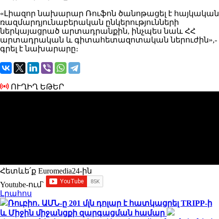
«Լիազոր նախարար Ռուֆոն ծանոթացել է հայկական
ռազմարդյունաբերական ընկերությունների
ներկայացրած արտադրանքին, ինչպես նաև ՀՀ
արտադրական և գիտահետազոտական ներուժին»,-
գրել է նախարարը։
ՈՒՂԻՂ ԵԹԵՐ
Հետևե՛ք Euromedia24-ին
Youtube-ում`
Լրահոս
Ռուբիո․ ԱՄՆ-ը 201 մլն դոլար է հատկացրել TRIPP-ի
և Միջին միջանցքի զարգացման համար