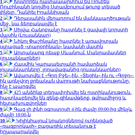
1
Խստորեն դատապարտում եմ Ռուբեն
Ռուբինյանի կողմից Ստամբուլում թուրք տեսած
լինելը. Դանիել Իոաննիսյան
2
Դերասանին մեղադրում են մանկապղծության
մեջ․ նա ձերբակալվել է
3
Սիլվա Հակոբյանը հայտնել է ցավալի կորստի
մասին (Լուսանկար)
4
Նիկոլ Փաշինյանը հայտնել է առավոտյան
ստացած «տարօրինակ» նամակի մասին
5
Արտակարգ դեպք Սևանում. Մանրամասներ
(լուսանկարներ)
6
Հասմիկ Կարապետյանի համարձակ
լուսանկարները՝ լողավազանից (լուսանկարներ)
7
Ավարտվել է «Գող Բջե»-ին, «Տեցիկ»-ին ու «Գոջո»-
ին առնչվող քրեական վարույթի նախաքննությունը.
ինչ է պարզվել
8
425 անձինք տեղափոխվել են ոստիկանություն․
հայտնաբերվել են զենք-զինամթերք, թմրամիջոց և
հետախուզվողներ
9
Գազ չի լինի օգոստոսի 4-ին ժամը 09:00-ից մինչև
ժամը 18:00-ն
10
Կիլիկիայում կրակոցներով ուղեկցված
«ռազբորկայի» բացառիկ տեսանյութ է
հրապարակվել