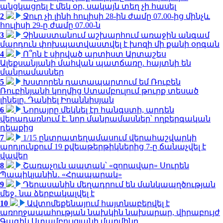
անցկացրել է մեկ օր, սակայն տեղ չի հասել
2
Ջուր չի լինի հուլիսի 28-ին ժամը 07.00-ից մինչև
հուլիսի 29-ը ժամը 07.00-ն
3
Չինաստանում աշխարհում առաջին անգամ
մարդուն փոխպատվաստվել է խոզի մի քանի օրգան
4
Ո՞րն է սիրված արտիստ Արտաշես
Ալեքսանյանի մահվան պատճառը. հայտնի են
մանրամասներ
5
Խստորեն դատապարտում եմ Ռուբեն
Ռուբինյանի կողմից Ստամբուլում թուրք տեսած
լինելը. Դանիել Իոաննիսյան
6
Նորայրը մեկնել էր հանգստի, արդեն
վերադառնում է. նոր մանրամասներ՝ ողբերգական
դեպքից
7
1/15 ընտրատեղամասում վերահաշվարկի
արդյունքում 19 քվեաթերթիկներից 7-ը ճանաչվել է
վավեր
8
Շառաչուն ապտակ՝ «զորավար» Սուրեն
Պապիկյանին․ «Հրապարակ»
9
Դերասանին մեղադրում են մանկապղծության
մեջ․ նա ձերբակալվել է
10
Ավտոմեքենայում հայտնաբերվել է
առողջապահության նախկին նախարար, վիրաբույժ
Գագիկ Ստամբուլցյանի մարմինը