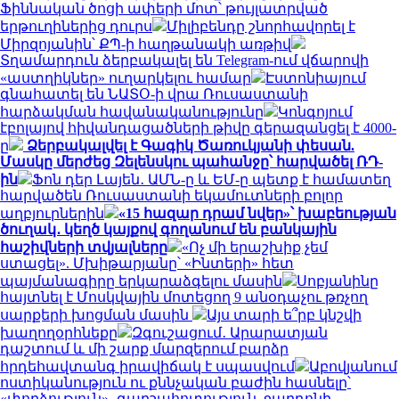
Ֆիննական ծոցի ափերի մոտ՝ թույլատրված
երթուղիներից դուրս
Միլիբենդը շնորհավորել է
Միրզոյանին՝ ՔՊ-ի հաղթանակի առթիվ
Տղամարդուն ձերբակալել են Telegram-ում վճարովի
«աստղիկներ» ուղարկելու համար
Էստոնիայում
գնահատել են ՆԱՏՕ-ի վրա Ռուսաստանի
հարձակման հավանականությունը
Կոնգոյում
էբոլայով հիվանդացածների թիվը գերազանցել է 4000-
ը
Ձերբակալվել է Գագիկ Ծառուկյանի փեսան.
Մասկը մերժեց Զելենսկու պահանջը՝ հարվածել ՌԴ-
ին
Ֆոն դեր Լայեն․ ԱՄՆ-ը և ԵՄ-ը պետք է համատեղ
հարվածեն Ռուսաստանի եկամուտների բոլոր
աղբյուրներին
«15 հազար դրամ նվեր»՝ խաբեության
ծուղակ․ կեղծ կայքով գողանում են բանկային
հաշիվների տվյալները
«Ոչ մի երաշխիք չեմ
ստացել». Մխիթարյանը՝ «Ինտերի» հետ
պայմանագիրը երկարաձգելու մասին
Սոբյանինը
հայտնել է Մոսկվային մոտեցող 9 անօդաչու թռչող
սարքերի խոցման մասին
Այս տարի ե՞րբ կնշվի
խաղողօրհնեքը
Զգուշացում․ Արարատյան
դաշտում և մի շարք մարզերում բարձր
հրդեհավտանգ իրավիճակ է սպասվում
Աբովյանում
ոստիկանություն ու քննչական բաժին հասնելը՝
«փորձություն»․ գարշահոտություն, ջարդոնի