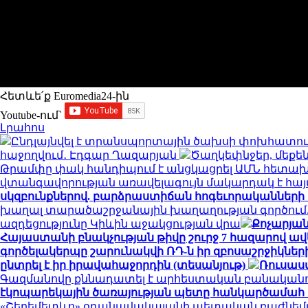
Հետևե՛ք Euromedia24-ին
Youtube-ում`
Լրահոս
Ընդլայնվել է տրանսպորտային ծախսի փոխհատու
հաջողվում․ Էդգար Ղազարյան
Ծաղկեփնջեր, մեքեն
Թրամփը փակ հանդիպում է անցկացրել ԱՄՆ հետախ
վտանգավորության առավելագույն մակարդակ է հա
սկզբունքներով. բարձրաստիճան հոգեւորականների
խաղալ տարածաշրջանային խաղաղության գործում. 
ազդեցությունը Կիևին աջակցության վրա
Քոչարյան
Հայաստանի բնակչության թիվը շուրջ 7 հազարով ավե
գործելակերպը շարունակվի ՌԴ-ն իր զբոսաշրջիկներ
ընտրել է իր իրավահաջորդին (տեսանյութ)
Ռուսաս
Գազմանովը քննադատել է արհեստական բանականո
էկոպարեկային ծառայության պետը հանկարծամահ է
«Շերեմետևո» օդանավակայանի պետական բաժնեմ