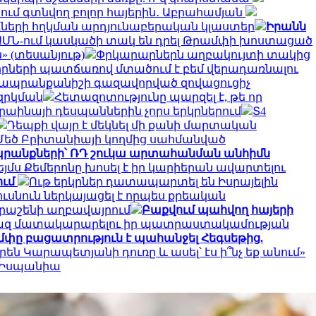
ւմ գտնվող բոլոր հայերին․ Աբրահամյան
ների հղկման արդյունաբերական կլաստեր
Իրանն
․ ԱՄՆ-ում կասկածի տակ են դրել Թրամփի խոստացած
» (տեսանյութ)
Փրկարարներն աղբակույտի տակից
րների պատճառով մտածում է բեմ վերադառնալու
» ապրանքանիշի գազավորված զովացուցիչ
զրկման
Հետազոտությունը պարզել է, թե որ
կրաինայի դեսպաններին չորս երկրներում
Տ4
Դեպքի վայր է մեկնել մի քանի մարտական
 Մեծ Բրիտանիայի կողմից սահմանված
րանքների՝ ՌԴ շուկա արտահանման անհիմն
Ջեյմս Քեմերոնը խոսել է իր կարիերան ավարտելու
ում
Ութ երկրներ դատապարտել են Իսրայելին
ւսնուն ներկայացել է որպես քրեական
րաշենի աղբավայրում
Բաքվում պահվող հայերի
 գազ մատակարարելու իր պատրաստակամության
փը բացատրություն է պահանջել Հեգսեթից.
են Կարապետյանի դուռը և ասել՝ էս ի՞նչ եք անում»
լ Իսպանիա