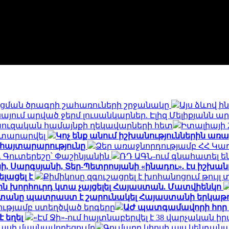
ցման ծրագրի շահառուների շրջանակը
Այս ձևով ին
այում արված ջերմ լուսանկարներ. Էլիզ Մելիքյանն ա
ուզական համայնքի ղեկավարների հետ
Իտալիայի
յտարարվել
Կոչ ենք անում իշխանություններին ա
 հայտարարությունը
Ձեր առաջնորդությամբ ՀՀ Կա
Գուտերեշը՝ Փաշինյանին
ՌԴ ԱԳՆ-ում գնահատել ե
ի, Սարգսյանի, Տեր-Պետրոսյանի «ինադու». էս իշխանու
լացել է
Քիմիկոսը զգուշացրել է խոհանոցում թույ
ին խորհուրդ կտա չայցելել Հայաստան. Մատվիենկո
տանը պատրաստ է շարունակել Հայաստանի երկաթուղ
ւթյամբ ստեղծված երգերը
ԱԺ պատգամավորի հոր 
 եղել
«Էմ Ջի»-ում հայտնաբերվել է 38 վարչական
ասի մասնավորեցումը
Գումարը կհոսի այս կենդան