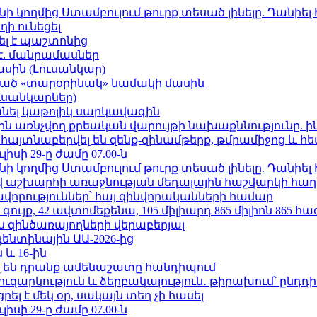
 կողմից Ստամբուլում թուրք տեսած լինելը. Դանիել
ի ունեցել
ել է պաշտոնից
է. մանրամասներ
ասին (Լուսանկար)
ացած «տարօրինակ» նամակի մասին
ւսանկարներ)
պանել կաթոլիկ սարկավագին
ո»-ին առնչվող քրեական վարույթի նախաքննությունը. ի
 հայտնաբերվել են զենք-զինամթերք, թմրամիջոց և 
ւլիսի 29-ը ժամը 07.00-ն
 կողմից Ստամբուլում թուրք տեսած լինելը. Դանիել
աշխարհի առաջնության մեդալային հաշվարկի հաղ
ավորություններ՝ հայ զինվորականների համար
ւյք, 42 ավտոմեքենա, 105 միլիարդ 865 միլիոն 865 հ
 զինծառայողների վերաբերյալ
ենտինային ԱԱ-2026-ից
 և 16-ին
 են դրանք ամենաշատը հանդիպում
ւզարկություն և ձերբակալություն․ թիրախում՝ ընդդ
լ է մեկ օր, սակայն տեղ չի հասել
ւլիսի 29-ը ժամը 07.00-ն