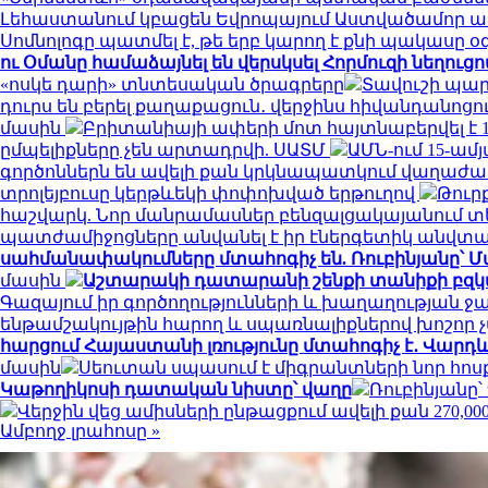
Լեհաստանում կբացեն Եվրոպայում Աստվածամոր 
Սոմնոլոգը պատմել է, թե երբ կարող է քնի պակասը օ
ու Օմանը համաձայնել են վերսկսել Հորմուզի նեղուցո
«ոսկե դարի» տնտեսական ծրագրերը
Տավուշի պար
դուրս են բերել քաղաքացուն․ վերջինս հիվանդանոցո
մասին
Բրիտանիայի ափերի մոտ հայտնաբերվել է 16
ըմպելիքները չեն արտադրվի. ՍԱՏՄ
ԱՄՆ-ում 15-ա
գործոններն են ավելի քան կրկնապատկում վաղաժա
տրոլեյբուսը կերթևեկի փոփոխված երթուղով
Թուրք
հաշվարկ. Նոր մանրամասներ բենզալցակայանում տե
պատժամիջոցները անվանել է իր էներգետիկ անվտ
սահմանափակումները մտահոգիչ են. Ռուբինյանը՝ 
մասին
Աշտարակի դատարանի շենքի տանիքի բզկտվ
Գազայում իր գործողությունների և խաղաղության 
ենթամշակույթին հարող և սպառնալիքներով խոշոր 
հարցում Հայաստանի լռությունը մտահոգիչ է․ Վար
մասին
Սեուտան սպասում է միգրանտների նոր հոս
Կաթողիկոսի դատական նիստը՝ վաղը
Ռուբինյանը՝
Վերջին վեց ամիսների ընթացքում ավելի քան 270
Ամբողջ լրահոսը »