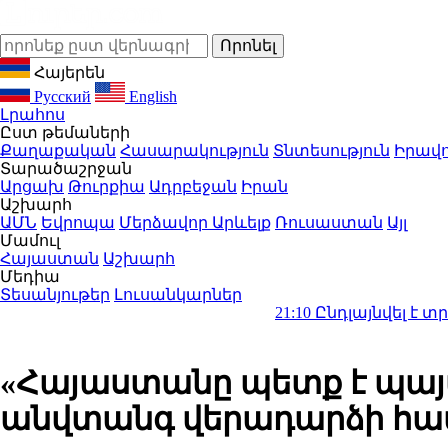
Հայերեն
Русский
English
Լրահոս
Ըստ թեմաների
Քաղաքական
Հասարակություն
Տնտեսություն
Իրավո
Տարածաշրջան
Արցախ
Թուրքիա
Ադրբեջան
Իրան
Աշխարհ
ԱՄՆ
Եվրոպա
Մերձավոր Արևելք
Ռուսաստան
Այլ
Մամուլ
Հայաստան
Աշխարհ
Մեդիա
Տեսանյութեր
Լուսանկարներ
21:10
Ընդլայնվել է տրանսպորտ
«Հայաստանը պետք է պայ
անվտանգ վերադարձի համ