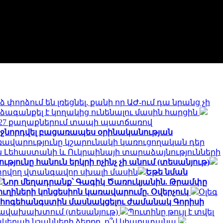
ձ փորձում են լռեցնել, քանի որ ԱԺ-ում դա նրանց չի
րձագանքել է կողակից ունենալու մասին հարցին
 27 քաղաքներում տապի պատճառով
ռաջնորդվել բացառապես օրինականության
ռավարությունը կշարունակի կառուցողական դեր
ն Լեհաստանի և Ուկրաինայի տարաձայնությունների
թյունը հանուն երկրի ոչինչ չի անում (տեսանյութ)
լ տրվող վտանգավոր սխալի մասին
Եթե նման
Նոր մեղադրանք՝ Գագիկ Ծառուկյանին. Թրամփը
իների կոնցեսիոն կառավարումը. Օվերչուկ
Օլեգ
հոգեհանգստին մասնակցելու ժամանակ Գորիսի
 իրավախախտում (տեսանյութ)
Պուտինը թույլ է տվել
ակերպի նշանների ձեռքը. ո՞վ կհարստանա