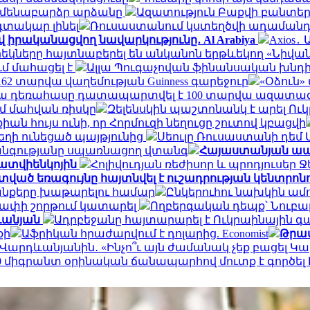
ամենաբարձր արձանը
Ազատություն Բաքվի բանտերո
գտակար լինել
Ռուսաստանում կստեղծվի ադամանդ
վ իրականացվող նավարկությունը․ Al Arabiya
Axios
եկները հայտնաբերել են անկանոն երթևեկող «Նիվան
ւմ մահացել է
Ալլա Պուգաչովան ֆինանսական խնդի
2 տարվա վաղեմության Guinness գարեջուր
«Օձուն
մյա դեռահասը դատապարտվել է 100 տարվա ազատա
մ մահվան ռիսկը
Զելենսկին պաշտոնանկ է արել Ու
իան հույս ունի, որ Հորմուզի նեղուցը շուտով կբացվի
ղի ունեցած պայթյունից
Սեուլը Ռուսաստանի դեմ
անգությանը սպառնացող վտանգ
Հայաստանյան ապ
Մատվիենկոյին
Հոլիվուդյան ռեժիսոր և պրոդյուսեր 
ած եռագույնը հայտնվել է ուշադրության կենտրոն
ջանքերը խաթարելու համար
Ընկերուհու նախկին ամո
չափի շորթում կատարել
Ողբերգական դեպք՝ Նուբա
դևանյան
Ադրբեջանը հայտարարել է Ուկրաինային
քի
Աֆրիկան ​​հրաժարվում է դոլարից. Economist
Թրամ
 Վարդևանյանին․ «Ինչո՞ւ այն ժամանակ չեք բացել Կար
,000 միգրանտ օրինական ճանապարհով մուտք է գործե