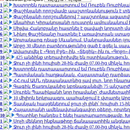
1
Խստորեն դատապարտում եմ Ռուբեն Ռուբինյանի
2
Փաշինյանի որոշմամբ պաշտոնանկություն է տեղ
3
Փաշինյանի որոշումներով 7 պաշտոնյա ազատվ
4
Անահիտ Կիրակոսյանի դուստրն ամուսնանում 
5
Սիլվա Հակոբյանը հայտնել է ցավալի կորստի մ
6
Նիկոլ Փաշինյանը հայտնել է առավոտյան ստ
7
Արտակարգ դեպք Սևանում. Մանրամասներ (լո
8
Արջը 30 մետր բարձրությունից ցած է գցել և ս
9
Ավարտվել է «Գող Բջե»-ին, «Տեցիկ»-ին ու «Գոջ
10
425 անձինք տեղափոխվել են ոստիկանություն․
1
Ջուր չի լինի հուլիսի 28-ին ժամը 07.00-ից մինչև հո
2
Խստորեն դատապարտում եմ Ռուբեն Ռուբինյանի
3
Պատմական հաղթանակ․ Հայաստանը դարձավ 
4
ՀՀ-ում ԱՄՆ դեսպանատնից լավ լուր․ նոր հնար
5
Գագիկ Ծառուկյանից կբռնագանձվի 75 անշարժ գո
6
Սուրեն Պապիկյանի նոր հրամանը՝ ժամկետային
7
10 միլիոն երկրպագու պահանջում է վտարել Արգ
8
Տասնյակ հասցեներում ջուր չի լինի՝ հուլիսի 15-ին
9
Հայաստանի ամենավտանգավոր օձերը. որտեղ
10
Պուտինը հանդես է եկել հայտարարությամբ. Խո
1
Սոչի մեկնող ինքնաթիռը ճանապարհին անցկացրե
2
Ջուր չի լինի հուլիսի 28-ին ժամը 07.00-ից մինչև հո