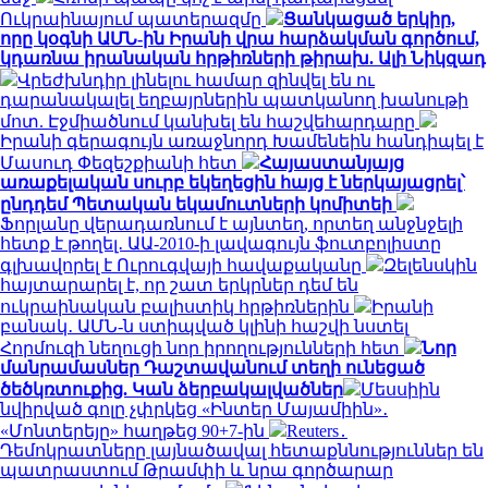
Ուկրաինայում պատերազմը
Ցանկացած երկիր,
որը կօգնի ԱՄՆ-ին Իրանի վրա հարձակման գործում,
կդառնա իրանական հրթիռների թիրախ. Ալի Նիկզադ
Վրեժխնդիր լինելու համար զինվել են ու
դարանակալել եղբայրներին պատկանող խանութի
մոտ. Էջմիածնում կանխել են հաշվեհարդարը
Իրանի գերագույն առաջնորդ Խամենեին հանդիպել է
Մասուդ Փեզեշքիանի հետ
Հայաստանյայց
առաքելական սուրբ եկեղեցին հայց է ներկայացրել՝
ընդդեմ Պետական եկամուտների կոմիտեի
Ֆորլանը վերադառնում է այնտեղ, որտեղ անջնջելի
հետք է թողել․ ԱԱ-2010-ի լավագույն ֆուտբոլիստը
գլխավորել է Ուրուգվայի հավաքականը
Զելենսկին
հայտարարել է, որ շատ երկրներ դեմ են
ուկրաինական բալիստիկ հրթիռներին
Իրանի
բանակ․ ԱՄՆ-ն ստիպված կլինի հաշվի նստել
Հորմուզի նեղուցի նոր իրողությունների հետ
Նոր
մանրամասներ Դաշտավանում տեղի ունեցած
ծեծկռտուքից. Կան ձերբակալվածներ
Մեսսիին
նվիրված գոլը չփրկեց «Ինտեր Մայամիին»․
«Մոնտերեյը» հաղթեց 90+7-ին
Reuters․
Դեմոկրատները լայնածավալ հետաքննություններ են
պատրաստում Թրամփի և նրա գործարար