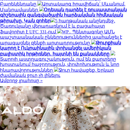
Բարեկենդանը
Արտակարգ իրավիճակ՝ Սևանում.
Մանրամասներ
Օդեսան դարձել է ռուսաստանյան
գիշերային զանգվածային հարձակման հիմնական
թիրախը. Կան զոհեր
5 հաղթանակ անընդմեջ․
Ծառուկյանը վերադառնում է և բացահայտ
ֆավորիտ է UFC 331-ում
WP․ Պենտագոնը ԱՄՆ
պաշտպանական ընկերություններից պահանջել է
արագացնել զենքի արտադրությունը
Թուրքիան
կարող է Ուկրաինային փոխանցել ամերիկյան
բալիստիկ հրթիռներ․ հայտնի են քանակները
Տարոյի աստղագուշակություն. ում են քարտերը
խոստանում հաջողություն, փոփոխություն և նոր
հնարավորություններ
Ջուր հավաքեք. Երկար
ժամանակ ջուր չի լինելու
Ամբողջ լրահոսը »