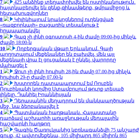
7
425 անձինք տեղափոխվել են ոստիկանություն․
հայտնաբերվել են զենք-զինամթերք, թմրամիջոց և
հետախուզվողներ
8
Կիլիկիայում կրակոցներով ուղեկցված
«ռազբորկայի» բացառիկ տեսանյութ է
հրապարակվել
9
Գազ չի լինի օգոստոսի 4-ին ժամը 09:00-ից մինչև
ժամը 18:00-ն
10
Ողբերգական վթար Երևանում․ Գայի
պողոտայում մեքենաներ են բախվել, մեկ այլ
մեքենայի վրա էլ ցուցանակ է ընկել. վարորդը
մահացել է
1
Ջուր չի լինի հուլիսի 28-ին ժամը 07.00-ից մինչև
հուլիսի 29-ը ժամը 07.00-ն
2
Խստորեն դատապարտում եմ Ռուբեն
Ռուբինյանի կողմից Ստամբուլում թուրք տեսած
լինելը. Դանիել Իոաննիսյան
3
Դերասանին մեղադրում են մանկապղծության
մեջ․ նա ձերբակալվել է
4
Պատմական հաղթանակ․ Հայաստանը
դարձավ աշխարհի առաջնության մեդալային
հաշվարկի հաղթող
5
Գագիկ Ծառուկյանից կբռնագանձվի 75 անշարժ
գույք, 42 ավտոմեքենա, 105 միլիարդ 865 միլիոն 865