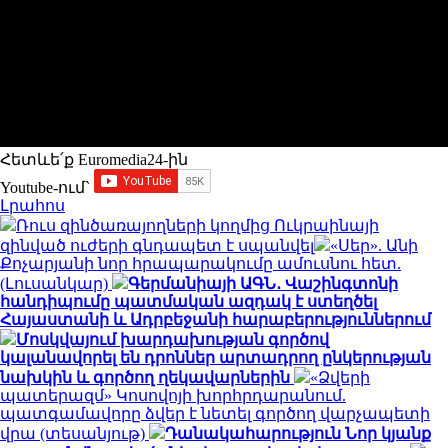
Հետևե՛ք Euromedia24-ին
Youtube-ում`
Լրահոս
Ռուս զինծառայողների կողմից Ուկրաինայի
զինված ուժերի գնդապետ է սպանվել
«Սեր». Անի
Քոչարյանի նոր հրապարակումը ամուսնու հետ.
(Լուսանկար)
Գերմանիայի ԱԳՆ․ Վաշինգտոնի
հանդիպումը պատմական ազդակ է ստեղծել
Հայաստանի և Ադրբեջանի հարաբերություններում
Մոսկվայում խարդախության գործով
կալանավորել են դրոններ արտադրող ընկերության
նախկին և գործող ղեկավարներին
«Ձվերի
պատերազմ» Կոսովոյի խորհրդարանում.
պատգամավորը ձվեր է նետել գործող վարչապետի
վրա (տեսանյութ)
Դանակահարություն Նոր կյանք