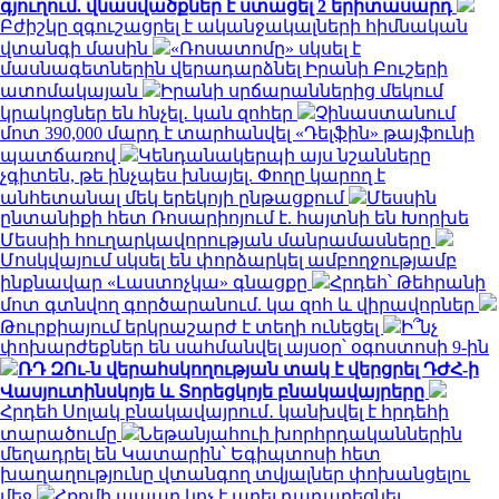
գյուղում. վնասվածքներ է ստացել 2 երիտասարդ
Բժիշկը զգուշացրել է ականջակալների հիմնական
վտանգի մասին
«Ռոսատոմը» սկսել է
մասնագետներին վերադարձնել Իրանի Բուշերի
ատոմակայան
Իրանի սրճարաններից մեկում
կրակոցներ են հնչել․ կան զոհեր
Չինաստանում
մոտ 390,000 մարդ է տարհանվել «Դելֆին» թայֆունի
պատճառով
Կենդանակերպի այս նշանները
չգիտեն, թե ինչպես խնայել. Փողը կարող է
անհետանալ մեկ երեկոյի ընթացքում
Մեսսին
ընտանիքի հետ Ռոսարիոյում է. հայտնի են Խորխե
Մեսսիի հուղարկավորության մանրամասները
Մոսկվայում սկսել են փորձարկել ամբողջությամբ
ինքնավար «Լաստոչկա» գնացքը
Հրդեհ՝ Թեհրանի
մոտ գտնվող գործարանում. կա զոհ և վիրավորներ
Թուրքիայում երկրաշարժ է տեղի ունեցել
Ի՞նչ
փոխարժեքներ են սահմանվել այսօր՝ օգոստոսի 9-ին
ՌԴ ԶՈւ-ն վերահսկողության տակ է վերցրել ԴԺՀ-ի
Վասյուտինսկոյե և Տորեցկոյե բնակավայրերը
Հրդեհ Սոլակ բնակավայրում․ կանխվել է հրդեհի
տարածումը
Նեթանյահուի խորհրդականներին
մեղադրել են Կատարին՝ Եգիպտոսի հետ
խաղաղությունը վտանգող տվյալներ փոխանցելու
մեջ
Հռոմի պապը կոչ է արել դադարեցնել