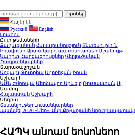
Հայերեն
Русский
English
Լրահոս
Ըստ թեմաների
Քաղաքական
Հասարակություն
Տնտեսություն
Իրավունք
Արտակարգ պատահարներ
Մշակույթ
Սպորտ
Հարցազրույցներ
Վերլուծական
Ծաղրանկարներ
Տարածաշրջան
Արցախ
Թուրքիա
Ադրբեջան
Իրան
Աշխարհ
ԱՄՆ
Եվրոպա
Մերձավոր Արևելք
Ռուսաստան
Այլ
Մամուլ
Հայաստան
Աշխարհ
Մեդիա
Տեսանյութեր
Լուսանկարներ
անվել
20:20
«Սեր». Անի Քոչարյանի նոր հրապարակումը 
ՀԱՊԿ անդամ երկրները