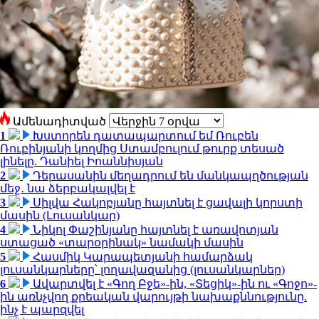
Ամենադիտված
1
Խստորեն դատապարտում եմ Ռուբեն
Ռուբինյանի կողմից Ստամբուլում թուրք տեսած
լինելը. Դանիել Իոաննիսյան
2
Դերասանին մեղադրում են մանկապղծության
մեջ․ նա ձերբակալվել է
3
Սիլվա Հակոբյանը հայտնել է ցավալի կորստի
մասին (Լուսանկար)
4
Նիկոլ Փաշինյանը հայտնել է առավոտյան
ստացած «տարօրինակ» նամակի մասին
5
Հասմիկ Կարապետյանի համարձակ
լուսանկարները՝ լողավազանից (լուսանկարներ)
6
Ավարտվել է «Գող Բջե»-ին, «Տեցիկ»-ին ու «Գոջո»-
ին առնչվող քրեական վարույթի նախաքննությունը.
ինչ է պարզվել