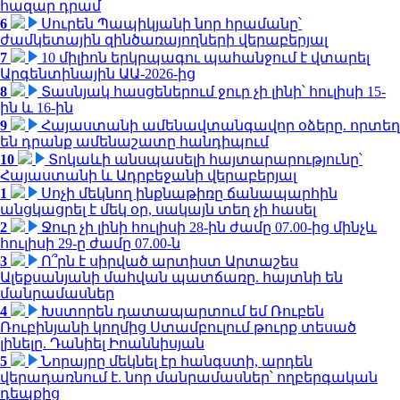
հազար դրամ
6
Սուրեն Պապիկյանի նոր հրամանը՝
ժամկետային զինծառայողների վերաբերյալ
7
10 միլիոն երկրպագու պահանջում է վտարել
Արգենտինային ԱԱ-2026-ից
8
Տասնյակ հասցեներում ջուր չի լինի՝ հուլիսի 15-
ին և 16-ին
9
Հայաստանի ամենավտանգավոր օձերը. որտեղ
են դրանք ամենաշատը հանդիպում
10
Տոկաևի անսպասելի հայտարարությունը՝
Հայաստանի և Ադրբեջանի վերաբերյալ
1
Սոչի մեկնող ինքնաթիռը ճանապարհին
անցկացրել է մեկ օր, սակայն տեղ չի հասել
2
Ջուր չի լինի հուլիսի 28-ին ժամը 07.00-ից մինչև
հուլիսի 29-ը ժամը 07.00-ն
3
Ո՞րն է սիրված արտիստ Արտաշես
Ալեքսանյանի մահվան պատճառը. հայտնի են
մանրամասներ
4
Խստորեն դատապարտում եմ Ռուբեն
Ռուբինյանի կողմից Ստամբուլում թուրք տեսած
լինելը. Դանիել Իոաննիսյան
5
Նորայրը մեկնել էր հանգստի, արդեն
վերադառնում է. նոր մանրամասներ՝ ողբերգական
դեպքից