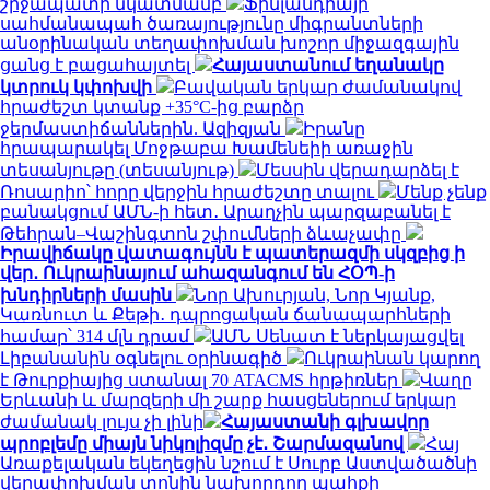
շրջապատի նկատմամբ
Ֆինլանդիայի
սահմանապահ ծառայությունը միգրանտների
անօրինական տեղափոխման խոշոր միջազգային
ցանց է բացահայտել
Հայաստանում եղանակը
կտրուկ կփոխվի
Բավական երկար ժամանակով
հրաժեշտ կտանք +35°C-ից բարձր
ջերմաստիճաններին. Ազիզյան
Իրանը
հրապարակել Մոջթաբա Խամենեիի առաջին
տեսանյութը (տեսանյութ)
Մեսսին վերադարձել է
Ռոսարիո՝ հորը վերջին հրաժեշտը տալու
Մենք չենք
բանակցում ԱՄՆ-ի հետ․ Արաղչին պարզաբանել է
Թեհրան–Վաշինգտոն շփումների ձևաչափը
Իրավիճակը վատագույնն է պատերազմի սկզբից ի
վեր․ Ուկրաինայում ահազանգում են ՀՕՊ-ի
խնդիրների մասին
Նոր Ախուրյան, Նոր Կյանք,
Կառնուտ և Քեթի․ դպրոցական ճանապարհների
համար՝ 314 մլն դրամ
ԱՄՆ Սենատ է ներկայացվել
Լիբանանին օգնելու օրինագիծ
Ուկրաինան կարող
է Թուրքիայից ստանալ 70 ATACMS հրթիռներ
Վաղը
Երևանի և մարզերի մի շարք հասցեներում երկար
ժամանակ լույս չի լինի
Հայաստանի գլխավոր
պրոբլեմը միայն նիկոլիզմը չէ․ Շարմազանով
Հայ
Առաքելական եկեղեցին նշում է Սուրբ Աստվածածնի
վերափոխման տոնին նախորդող պահքի