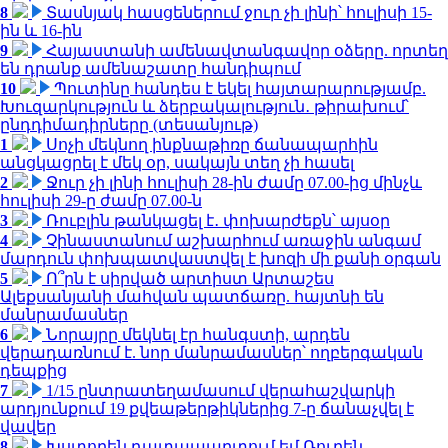
8
Տասնյակ հասցեներում ջուր չի լինի՝ հուլիսի 15-
ին և 16-ին
9
Հայաստանի ամենավտանգավոր օձերը. որտեղ
են դրանք ամենաշատը հանդիպում
10
Պուտինը հանդես է եկել հայտարարությամբ.
Խուզարկություն և ձերբակալություն․ թիրախում՝
ընդդիմադիրները (տեսանյութ)
1
Սոչի մեկնող ինքնաթիռը ճանապարհին
անցկացրել է մեկ օր, սակայն տեղ չի հասել
2
Ջուր չի լինի հուլիսի 28-ին ժամը 07.00-ից մինչև
հուլիսի 29-ը ժամը 07.00-ն
3
Ռուբլին թանկացել է․ փոխարժեքն՝ այսօր
4
Չինաստանում աշխարհում առաջին անգամ
մարդուն փոխպատվաստվել է խոզի մի քանի օրգան
5
Ո՞րն է սիրված արտիստ Արտաշես
Ալեքսանյանի մահվան պատճառը. հայտնի են
մանրամասներ
6
Նորայրը մեկնել էր հանգստի, արդեն
վերադառնում է. նոր մանրամասներ՝ ողբերգական
դեպքից
7
1/15 ընտրատեղամասում վերահաշվարկի
արդյունքում 19 քվեաթերթիկներից 7-ը ճանաչվել է
վավեր
8
Խստորեն դատապարտում եմ Ռուբեն