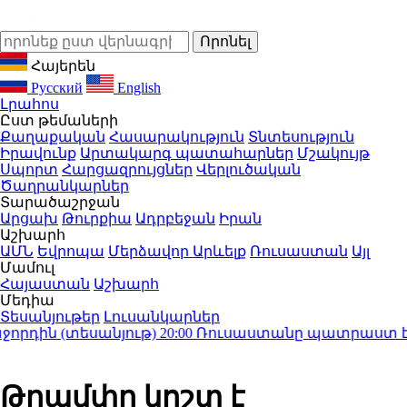
Հայերեն
Русский
English
Լրահոս
Ըստ թեմաների
Քաղաքական
Հասարակություն
Տնտեսություն
Իրավունք
Արտակարգ պատահարներ
Մշակույթ
Սպորտ
Հարցազրույցներ
Վերլուծական
Ծաղրանկարներ
Տարածաշրջան
Արցախ
Թուրքիա
Ադրբեջան
Իրան
Աշխարհ
ԱՄՆ
Եվրոպա
Մերձավոր Արևելք
Ռուսաստան
Այլ
Մամուլ
Հայաստան
Աշխարհ
Մեդիա
Տեսանյութեր
Լուսանկարներ
դին (տեսանյութ)
20:00
Ռուսաստանը պատրաստ է շարո
Թրամփը կոշտ է