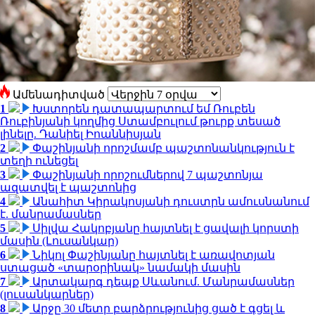
Ամենադիտված
1
Խստորեն դատապարտում եմ Ռուբեն
Ռուբինյանի կողմից Ստամբուլում թուրք տեսած
լինելը. Դանիել Իոաննիսյան
2
Փաշինյանի որոշմամբ պաշտոնանկություն է
տեղի ունեցել
3
Փաշինյանի որոշումներով 7 պաշտոնյա
ազատվել է պաշտոնից
4
Անահիտ Կիրակոսյանի դուստրն ամուսնանում
է. մանրամասներ
5
Սիլվա Հակոբյանը հայտնել է ցավալի կորստի
մասին (Լուսանկար)
6
Նիկոլ Փաշինյանը հայտնել է առավոտյան
ստացած «տարօրինակ» նամակի մասին
7
Արտակարգ դեպք Սևանում. Մանրամասներ
(լուսանկարներ)
8
Արջը 30 մետր բարձրությունից ցած է գցել և