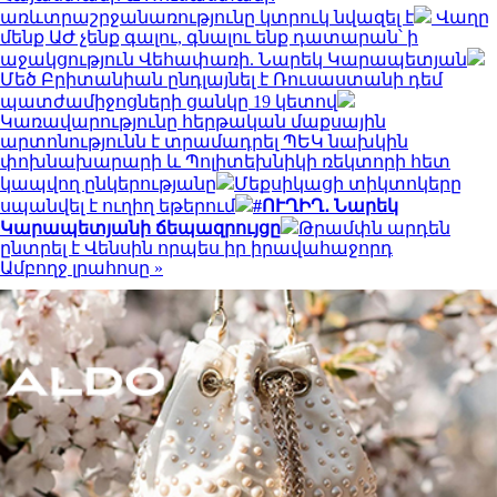
առևտրաշրջանառությունը կտրուկ նվազել է
Վաղը
մենք ԱԺ չենք գալու, գնալու ենք դատարան՝ ի
աջակցություն Վեհափառի. Նարեկ Կարապետյան
Մեծ Բրիտանիան ընդլայնել է Ռուսաստանի դեմ
պատժամիջոցների ցանկը 19 կետով
Կառավարությունը հերթական մաքսային
արտոնությունն է տրամադրել ՊԵԿ նախկին
փոխնախարարի և Պոլիտեխնիկի ռեկտորի հետ
կապվող ընկերությանը
Մեքսիկացի տիկտոկերը
սպանվել է ուղիղ եթերում
#ՈՒՂԻՂ․ Նարեկ
Կարապետյանի ճեպազրույցը
Թրամփն արդեն
ընտրել է Վենսին որպես իր իրավահաջորդ
Ամբողջ լրահոսը »