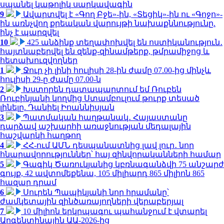
սպանել կաթոլիկ սարկավագին
9
Ավարտվել է «Գող Բջե»-ին, «Տեցիկ»-ին ու «Գոջո»-
ին առնչվող քրեական վարույթի նախաքննությունը.
ինչ է պարզվել
10
425 անձինք տեղափոխվել են ոստիկանություն․
հայտնաբերվել են զենք-զինամթերք, թմրամիջոց և
հետախուզվողներ
1
Ջուր չի լինի հուլիսի 28-ին ժամը 07.00-ից մինչև
հուլիսի 29-ը ժամը 07.00-ն
2
Խստորեն դատապարտում եմ Ռուբեն
Ռուբինյանի կողմից Ստամբուլում թուրք տեսած
լինելը. Դանիել Իոաննիսյան
3
Պատմական հաղթանակ․ Հայաստանը
դարձավ աշխարհի առաջնության մեդալային
հաշվարկի հաղթող
4
ՀՀ-ում ԱՄՆ դեսպանատնից լավ լուր․ նոր
հնարավորություններ՝ հայ զինվորականների համար
5
Գագիկ Ծառուկյանից կբռնագանձվի 75 անշարժ
գույք, 42 ավտոմեքենա, 105 միլիարդ 865 միլիոն 865
հազար դրամ
6
Սուրեն Պապիկյանի նոր հրամանը՝
ժամկետային զինծառայողների վերաբերյալ
7
10 միլիոն երկրպագու պահանջում է վտարել
Արգենտինային ԱԱ-2026-ից