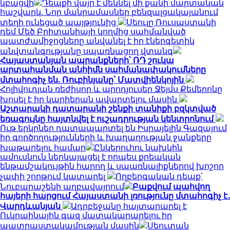
կբացվի
Դեպքի վայր է մեկնել մի քանի մարտական
հաշվարկ. Նոր մանրամասներ բենզալցակայանում
տեղի ունեցած պայթյունից
Սեուլը Ռուսաստանի
դեմ Մեծ Բրիտանիայի կողմից սահմանված
պատժամիջոցները անվանել է իր էներգետիկ
անվտանգությանը սպառնացող վտանգ
Հայաստանյան ապրանքների՝ ՌԴ շուկա
արտահանման անհիմն սահմանափակումները
մտահոգիչ են. Ռուբինյանը՝ Մատվիենկոյին
Հոլիվուդյան ռեժիսոր և պրոդյուսեր Ջեյմս Քեմերոնը
խոսել է իր կարիերան ավարտելու մասին
Աշտարակի դատարանի շենքի տանիքի բզկտված
եռագույնը հայտնվել է ուշադրության կենտրոնում
Ութ երկրներ դատապարտել են Իսրայելին Գազայում
իր գործողությունների և խաղաղության ջանքերը
խաթարելու համար
Ընկերուհու նախկին
ամուսնուն ներկայացել է որպես քրեական
ենթամշակույթին հարող և սպառնալիքներով խոշոր
չափի շորթում կատարել
Ողբերգական դեպք՝
Նուբարաշենի աղբավայրում
Բաքվում պահվող
հայերի հարցում Հայաստանի լռությունը մտահոգիչ է․
Վարդևանյան
Ադրբեջանը հայտարարել է
Ուկրաինային գազ մատակարարելու իր
պատրաստակամության մասին
Սեուտան