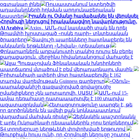
օգտակար լինել
Ռուսաստանում կստեղծվի
ադամանդների հղկման արդյունաբերական
կլաստեր
Իրանն ու Օմանը համաձայնել են վերսկսել
Հորմուզի նեղուցով իրականացվող նավարկությունը․
Al Arabiya
Axios․ ԱՄՆ-ում կասկածի տակ են դրել
Թրամփի խոստացած «ոսկե դարի» տնտեսական
ծրագրերը
Տավուշի պարեկները հայտնաբերել են
անկանոն երթևեկող «Նիվան» (տեսանյութ)
Փրկարարներն աղբակույտի տակից դուրս են բերել
քաղաքացուն․ վերջինս հիվանդանոցում մահացել է
Ալլա Պուգաչովան ֆինանսական խնդիրների
պատճառով մտածում է բեմ վերադառնալու մասին
Բրիտանիայի ափերի մոտ հայտնաբերվել է 162
տարվա վաղեմության Guinness գարեջուր
«Օձուն»
ապրանքանիշի գազավորված զովացուցիչ
ըմպելիքները չեն արտադրվի. ՍԱՏՄ
ԱՄՆ-ում 15-
ամյա դեռահասը դատապարտվել է 100 տարվա
ազատազրկման
Հետազոտությունը պարզել է, թե
որ գործոններն են ավելի քան կրկնապատկում
վաղաժամ մահվան ռիսկը
Զելենսկին պաշտոնանկ
է արել Ուկրաինայի դեսպաններին չորս երկրներում
Տ4 տրոլեյբուսը կերթևեկի փոփոխված երթուղով
Թուրքիան հույս ունի, որ Հորմուզի նեղուցը շուտով