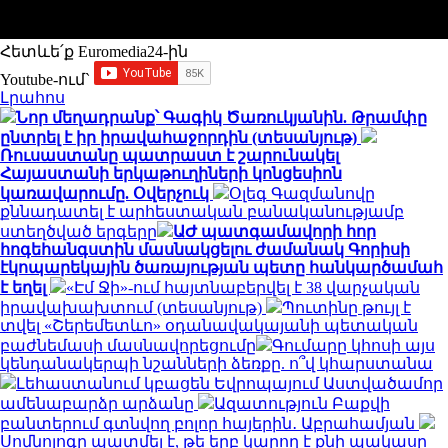
Հետևե՛ք Euromedia24-ին
Youtube-ում`
Լրահոս
Նոր մեղադրանք՝ Գագիկ Ծառուկյանին. Թրամփը
ընտրել է իր իրավահաջորդին (տեսանյութ)
Ռուսաստանը պատրաստ է շարունակել
Հայաստանի երկաթուղիների կոնցեսիոն
կառավարումը. Օվերչուկ
Օլեգ Գազմանովը
քննադատել է արհեստական բանականությամբ
ստեղծված երգերը
ԱԺ պատգամավորի հոր
հոգեհանգստին մասնակցելու ժամանակ Գորիսի
էկոպարեկային ծառայության պետը հանկարծամահ
է եղել
«Էմ Ջի»-ում հայտնաբերվել է 38 վարչական
իրավախախտում (տեսանյութ)
Պուտինը թույլ է
տվել «Շերեմետևո» օդանավակայանի պետական
բաժնեմասի մասնավորեցումը
Գումարը կհոսի այս
կենդանակերպի նշանների ձեռքը. ո՞վ կհարստանա
Լեհաստանում կբացեն Եվրոպայում Աստվածամոր
ամենաբարձր արձանը
Ազատություն Բաքվի
բանտերում գտնվող բոլոր հայերին․ Աբրահամյան
Սոմնոլոգը պատմել է, թե երբ կարող է քնի պակասը