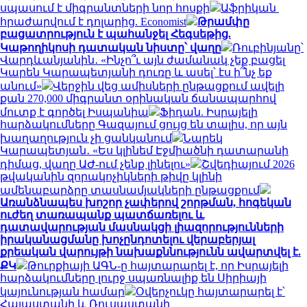
սպասում է միգրանտների նոր հոսքի
Աֆրիկան ​​
հրաժարվում է դոլարից. Economist
Թրամփը
բացատրություն է պահանջել Հեգսեթից.
Կաթողիկոսի դատական նիստը՝ վաղը
Ռուբինյանը՝
Վարդևանյանին․ «Ինչո՞ւ այն ժամանակ չեք բացել
Կարեն Կարապետյանի դուռը և ասել՝ էս ի՞նչ եք
անում»
Վերջին վեց ամիսների ընթացքում ավելի
քան 270,000 միգրանտ օրինական ճանապարհով
մուտք է գործել Իսպանիա
Ֆիդան. Իսրայելի
հարձակումները Գազայում ցույց են տալիս, որ այն
խաղաղություն չի ցանկանում
Նարեկ
Կարապետյան․ «Ես կլինեմ Էջմիածնի դատարանի
դիմաց, վաղը ԱԺ-ում չենք լինելու»
Շվեդիայում 2026
թվականին զորակոչիկների թիվը կլինի
ամենաբարձրը տասնամյակների ընթացքում
Առանձնապես խոշոր չափերով շորթման, հոգեկան
ուժեղ տառապանք պատճառելու և
դատավարության մասնակցի լիազորությունների
իրականացմանը խոչընդոտելու վերաբերյալ
քրեական վարույթի նախաքննությունն ավարտվել է.
ՔԿ
Թուրքիայի ԱԳՆ-ը հայտարարել է, որ Իսրայելի
հարձակումները լուրջ սպառնալիք են Սիրիայի
կայունության համար
Օվերչուկը հայտարարել է՝
Հայաստանի և Ռուսաստանի