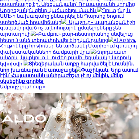
սպառնալիք էր․ Ալեքսանյանը՝ Ռուսաստանի կողմից
Ադրբեջանին զենք վաճառելու մասին
Պուտինը և
ԱՄԷ-ի նախագահը քննարկել են Պարսից ծոցում
ստեղծված իրավիճակը
«Աչաջուր» ապրանքանիշի
գազավորված ոչ ալկոհոլային ըմպելիքները չեն
արտադրվի
«Բամբու» բար-ռեստորանից սնվելուց
հետո 3 անձ տեղափոխվել է հիվանդանոց
Al Arabiya.
Հութիները հրթիռներ են արձակել Մարիբում գտնվող
փախստականների ճամբարի վրա
Հորդառատ
անձրև, կարկուտ և ուժեղ քամի․ եղանակը կտրուկ
կփոխվի
Տիեզերական աղբը հարվածել է Լուսնին․
նոր խառնարան է առաջացել
Փաշինյան․ Երբ ասում
էին՝ Հայաստանն անհրաժեշտ չէ ոչ մեկին, մենք
սկսեցինք գործել
Ամբողջ լրահոսը »