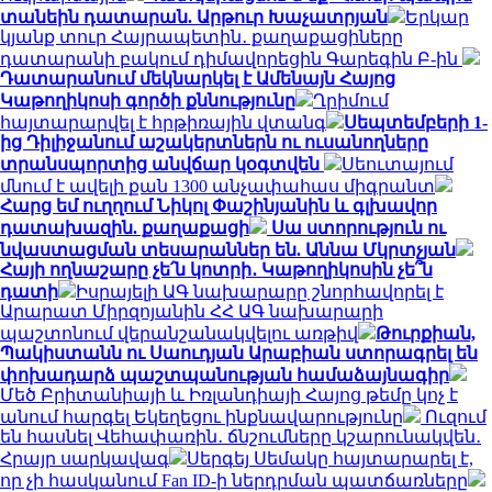
տանեին դատարան. Արթուր Խաչատրյան
Երկար
կյանք տուր Հայրապետին․ քաղաքացիները
դատարանի բակում դիմավորեցին Գարեգին Բ-ին
Դատարանում մեկնարկել է Ամենայն Հայոց
Կաթողիկոսի գործի քննությունը
Ղրիմում
հայտարարվել է հրթիռային վտանգ
Սեպտեմբերի 1-
ից Դիլիջանում աշակերտներն ու ուսանողները
տրանսպորտից անվճար կօգտվեն
Սեուտայում
մնում է ավելի քան 1300 անչափահաս միգրանտ
Հարց եմ ուղղում Նիկոլ Փաշինյանին և գլխավոր
դատախազին. քաղաքացի
Սա ստորություն ու
նվաստացման տեսարաններ են. Աննա Մկրտչյան
Հայի ողնաշարը չե՛ն կոտրի․ Կաթողիկոսին չե՞ն
դատի
Իսրայելի ԱԳ նախարարը շնորհավորել է
Արարատ Միրզոյանին ՀՀ ԱԳ նախարարի
պաշտոնում վերանշանակվելու առթիվ
Թուրքիան,
Պակիստանն ու Սաուդյան Արաբիան ստորագրել են
փոխադարձ պաշտպանության համաձայնագիր
Մեծ Բրիտանիայի և Իռլանդիայի Հայոց թեմը կոչ է
անում հարգել Եկեղեցու ինքնավարությունը
Ուզում
են հասնել Վեհափառին․ ճնշումները կշարունակվեն․
Հրայր սարկավագ
Սերգեյ Սեմակը հայտարարել է,
որ չի հասկանում Fan ID-ի ներդրման պատճառները