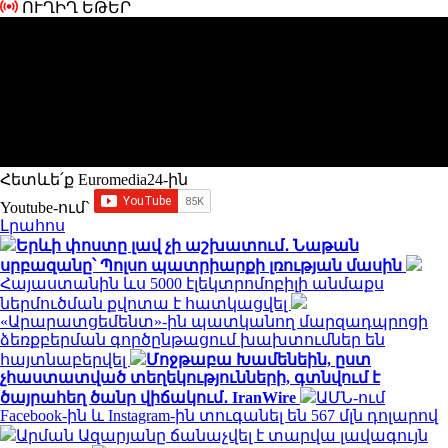
ՈՒՂԻՂ ԵԹԵՐ
Հետևե՛ք Euromedia24-ին
Youtube-ում`
Լրահոս
Երևի փոստը լավ չի աշխատում․ Նաթան
սրբազանը՝ Պոլսո պատրիարքի լռության մասին
Հայաստանին ևս 5000 էլեկտրոմոբիլի անմաքս
ներմուծման քվոտա է հատկացվել
«Արարատցեմենտ»-ին պատկանող մարզադպրոցի
ձեռքբերման գործընթացում խախտումներ են
հայտնաբերվել
Մոջթաբա Խամենեին, ըստ
չհաստատված տեղեկությունների, գտնվում է
ծայրահեղ ծանր վիճակում․ IranWire
ԱՄՆ-ում
Facebook-ին և Instagram-ին տուգանել են 567 մլն դոլարով
Արման Ազարյանը ճանաչվել է տարվա լավագույն