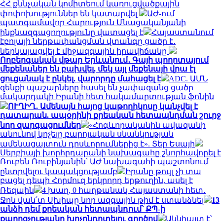
ՀՀ քննչական կոմիտեում կառուցվածքային
փոփոխություններ են կատարվել
ԱԺ-ում
պատգամավոր Հարություն Մնացականյանի
ինքնազգացողությունը վատացել է
Հայաստանում
էբոլայի ներթափանցման վտանգը ցածր է․
ներկայացվել է միջազգային իրավիճակը
Ողբերգական վթար Երևանում․ Գայի պողոտայում
մեքենաներ են բախվել, մեկ այլ մեքենայի վրա էլ
ցուցանակ է ընկել. վարորդը մահացել է
ADC. ԱՄՆ
զենքի պաշարները հասել են չափազանց ցածր
մակարդակի Իրանի հետ հակամարտության ֆոնին
ՈՒՂԻՂ․ Ամենայն հայոց կաթողիկոսը կանչվել է
դատարան. ապօրինի քրեական հետապնդման շուրջ
նոր զարգացումներ
«Հոգևորականին ավազանի
անունով կոչելը բարոյական սնանկության
ամենացայտուն դրսևորումներից է». Տեր Եսայի
Սերբիայի խորհրդարանի նախագահը շնորհավորել է
Ռուբեն Ռուբինյանին՝ ԱԺ նախագահի պաշտոնում
ընտրվելու կապակցությամբ
Իրանը թույլ չի տա
բացել դեպի Հորմուզ երկրորդ երթուղին, ասել է
Ռեզաին
4 խաղ, 0 հաղթանակ Հայաստանի հետ․
Ջոն վան՛տ Սխիպը նոր ազգային թիմ է ստանձնել
13
անձի դեմ քրեական հետապնդում՝ ՔՊ-ի
քարոզչությանը խոչընդոտելու գործով
Ակնհայտ է՝