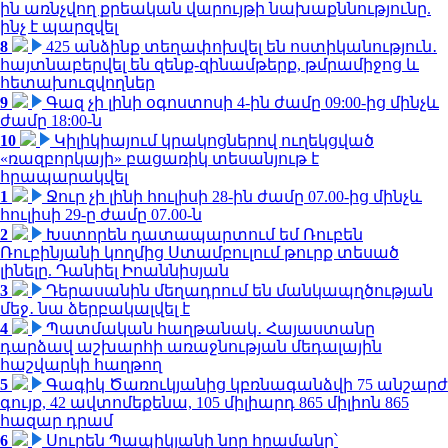
ին առնչվող քրեական վարույթի նախաքննությունը.
ինչ է պարզվել
8
425 անձինք տեղափոխվել են ոստիկանություն․
հայտնաբերվել են զենք-զինամթերք, թմրամիջոց և
հետախուզվողներ
9
Գազ չի լինի օգոստոսի 4-ին ժամը 09:00-ից մինչև
ժամը 18:00-ն
10
Կիլիկիայում կրակոցներով ուղեկցված
«ռազբորկայի» բացառիկ տեսանյութ է
հրապարակվել
1
Ջուր չի լինի հուլիսի 28-ին ժամը 07.00-ից մինչև
հուլիսի 29-ը ժամը 07.00-ն
2
Խստորեն դատապարտում եմ Ռուբեն
Ռուբինյանի կողմից Ստամբուլում թուրք տեսած
լինելը. Դանիել Իոաննիսյան
3
Դերասանին մեղադրում են մանկապղծության
մեջ․ նա ձերբակալվել է
4
Պատմական հաղթանակ․ Հայաստանը
դարձավ աշխարհի առաջնության մեդալային
հաշվարկի հաղթող
5
Գագիկ Ծառուկյանից կբռնագանձվի 75 անշարժ
գույք, 42 ավտոմեքենա, 105 միլիարդ 865 միլիոն 865
հազար դրամ
6
Սուրեն Պապիկյանի նոր հրամանը՝