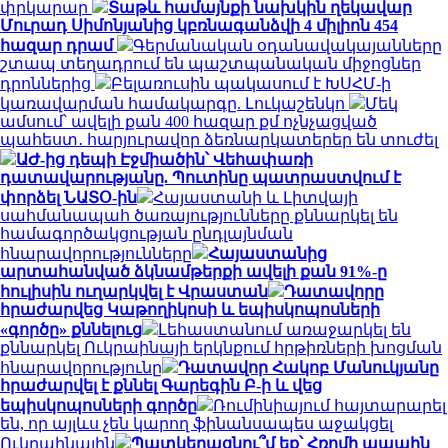
փրկարար
Տաթև համայնքի նախկին ղեկավար
Մուրադ Սիմոնյանից կբռնագանձվի 4 միլիոն 454
հազար դրամ
Գերմանական օդանավակայանները
շտապ տեղադրում են պաշտպանական միջոցներ
դրոններից
Բելառուսին պակասում է ԽՍՀՄ-ի
կառավարման համակարգը. Լուկաշենկո
Մեկ
ամսում՝ ավելի քան 400 հազար քմ ոչնչացված
պահեստ․ հարյուրավոր ձեռնարկատերեր են տուժել
ԱԺ-ից դեպի Էջմիածին՝ Վեհափառի
դատավարությանը. Պուտինը պատրաստվում է
փորձել ՆԱՏՕ-ին
Հայաստանի և Լիտվայի
սահմանապահ ծառայությունները քննարկել են
համագործակցության ընդլայնման
հնարավորությունները
Հայաստանից
արտահանված ձկնամթերքի ավելի քան 91%-ը
հուլիսին ուղարկվել է Վրաստան
Դատավորը
հրաժարվեց Կաթողիկոսի և եպիսկոպոսների
«գործը» քննելուց
Լեհաստանում առաջարկել են
քննարկել Ուկրաինայի երկնքում հրթիռների խոցման
հնարավորությունը
Դատավոր Հակոբ Մանուկյանը
հրաժարվել է քննել Գարեգին Բ-ի և վեց
եպիսկոպոսների գործը
Ռումինիայում հայտարարել
են, որ այլևս չեն կարող ֆինանսապես աջակցել
Ուկրաինային
Պատկերացնու՞մ եք՝ Հռոմի պապին