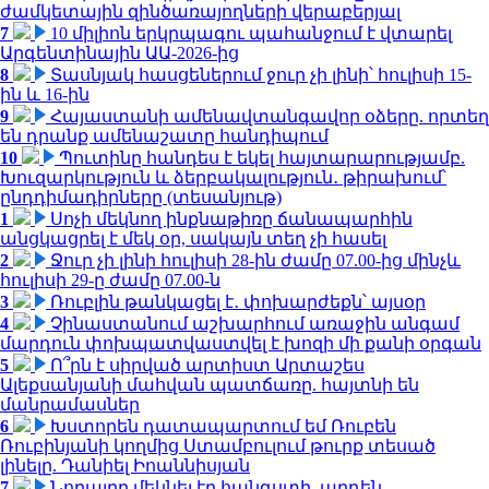
ժամկետային զինծառայողների վերաբերյալ
7
10 միլիոն երկրպագու պահանջում է վտարել
Արգենտինային ԱԱ-2026-ից
8
Տասնյակ հասցեներում ջուր չի լինի՝ հուլիսի 15-
ին և 16-ին
9
Հայաստանի ամենավտանգավոր օձերը. որտեղ
են դրանք ամենաշատը հանդիպում
10
Պուտինը հանդես է եկել հայտարարությամբ.
Խուզարկություն և ձերբակալություն․ թիրախում՝
ընդդիմադիրները (տեսանյութ)
1
Սոչի մեկնող ինքնաթիռը ճանապարհին
անցկացրել է մեկ օր, սակայն տեղ չի հասել
2
Ջուր չի լինի հուլիսի 28-ին ժամը 07.00-ից մինչև
հուլիսի 29-ը ժամը 07.00-ն
3
Ռուբլին թանկացել է․ փոխարժեքն՝ այսօր
4
Չինաստանում աշխարհում առաջին անգամ
մարդուն փոխպատվաստվել է խոզի մի քանի օրգան
5
Ո՞րն է սիրված արտիստ Արտաշես
Ալեքսանյանի մահվան պատճառը. հայտնի են
մանրամասներ
6
Խստորեն դատապարտում եմ Ռուբեն
Ռուբինյանի կողմից Ստամբուլում թուրք տեսած
լինելը. Դանիել Իոաննիսյան
7
Նորայրը մեկնել էր հանգստի, արդեն