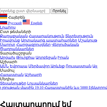
Հայերեն
Русский
English
Լրահոս
Ըստ թեմաների
Քաղաքական
Հասարակություն
Տնտեսություն
Իրավունք
Արտակարգ պատահարներ
Մշակույթ
Սպորտ
Հարցազրույցներ
Վերլուծական
Ծաղրանկարներ
Տարածաշրջան
Արցախ
Թուրքիա
Ադրբեջան
Իրան
Աշխարհ
ԱՄՆ
Եվրոպա
Մերձավոր Արևելք
Ռուսաստան
Այլ
Մամուլ
Հայաստան
Աշխարհ
Մեդիա
Տեսանյութեր
Լուսանկարներ
ության մասին
19:10
Հայաստանին ևս 5000 էլեկտրոմոբ
Հայտարարում եմ