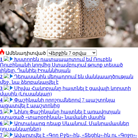
Ամենադիտված
1
Խստորեն դատապարտում եմ Ռուբեն
Ռուբինյանի կողմից Ստամբուլում թուրք տեսած
լինելը. Դանիել Իոաննիսյան
2
Դերասանին մեղադրում են մանկապղծության
մեջ․ նա ձերբակալվել է
3
Սիլվա Հակոբյանը հայտնել է ցավալի կորստի
մասին (Լուսանկար)
4
Փաշինյանի որոշումներով 7 պաշտոնյա
ազատվել է պաշտոնից
5
Նիկոլ Փաշինյանը հայտնել է առավոտյան
ստացած «տարօրինակ» նամակի մասին
6
Արտակարգ դեպք Սևանում. Մանրամասներ
(լուսանկարներ)
7
Ավարտվել է «Գող Բջե»-ին, «Տեցիկ»-ին ու «Գոջո»-