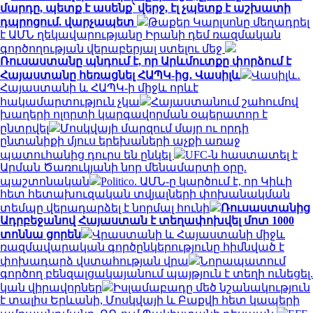
մարդը, պետք է ասենք՝ վերջ, էլ չպետք է աշխատի
դպրոցում. վարչապետ
Թաքեր Կարլսոնը մեղադրել
է ԱՄՆ ղեկավարությանը Իրանի դեմ ռազմական
գործողության վերաբերյալ ստելու մեջ
Ռուսաստանը պնդում է, որ Արևմուտքը փորձում է
Հայաստանը հեռացնել ՀԱՊԿ-ից․ Վասիլև
Վասիլև․
Հայաստանի և ՀԱՊԿ-ի միջև որևէ
հակամարտություն չկա
Հայաստանում շահումով
խաղերի ոլորտի կարգավորման օպերատոր է
ընտրվել
Մոսկվայի մարզում մայր ու որդի
ընտանիքի մյուս երեխաների աչքի առաջ
պատուհանից դուրս են ընկել
UFC-ն հաստատել է
Արման Ծառուկյանի նոր մենամարտի օրը.
պաշտոնական
Politico. ԱՄՆ-ը կարծում է, որ Կիևի
հետ հետախուզական տվյալների փոխանակման
տեմպը վերադարձել է նորմալ հունի
Ռուսաստանից
Ադրբեջանով Հայաստան է տեղափոխվել մոտ 1000
տոննա ցորեն
Վրաստանի և Հայաստանի միջև
ռազմավարական գործընկերությունը հիմնված է
փոխադարձ վստահության վրա
Նորապատում
գործող բենզալցակայանում պայթյուն է տեղի ունեցել.
կան վիրավորներ
Իսլամաբադը մեծ նշանակություն
է տալիս Երևանի, Մոսկվայի և Բաքվի հետ կապերի