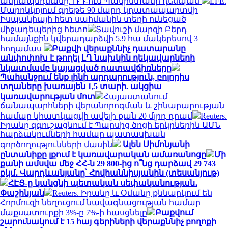
ամրապնդմանը. ՌԴ-ում Պակիստանի դեսպան
EFE.
Մարոկկոյում գրեթե 90 մարդ կդատապարտվի
Իսպանիայի հետ սահմանին տեղի ունեցած
միջադեպերից հետո
Տավուշի մարզի Բերդ
համայնքին կվերադարձվի 5.9 հա մակերեսով 3
հողամաս
Բաքվի վերաքննիչ դատարանը
անփոփոխ է թողել ԼՂ նախկին ղեկավարների
նկատմամբ կայացված դատավճիռները
Պահանջում ենք լինի արդարություն, բոլորիս
տղաները խառայեն 1,5 տարի. ակցիա
կառավարության մոտ
Հայաստանում
ճանապարհների վերանորոգման և շինարարության
համար կհատկացվի ավելի քան 20 մլրդ դրամ
Reuters.
Իրանը զգուշացնում է Պարսից ծոցի երկրներին ԱՄՆ
հարձակումների համար պատասխան
գործողությունների մասին
Ալեն Սիմոնյանի
ընտանիքը լքում է կառավարական ամառանոցը
Մի
քանի ամսվա մեջ ՀՀ-ն 29 800-ից ո՞նց դարձավ 29 743
քկմ․ Վարդևանյանը՝ Հովհաննիսյանին (տեսանյութ)
ՀԷՑ-ը կանցնի պետական սեփականության․
Փաշինյան
Reuters. Իրանը և Օմանը քննարկում են
Հորմուզի նեղուցում նավագնացության համար
մաքսատուրքի 3%-ը 7%-ի հասցնելը
Բաքվում
շարունակում է 15 հայ գերիների վերաքննիչ բողոքի