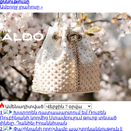
քննությունը
Ամբողջ լրահոսը »
Ամենադիտված
1
Խստորեն դատապարտում եմ Ռուբեն
Ռուբինյանի կողմից Ստամբուլում թուրք տեսած
լինելը. Դանիել Իոաննիսյան
2
Փաշինյանի որոշմամբ պաշտոնանկություն է