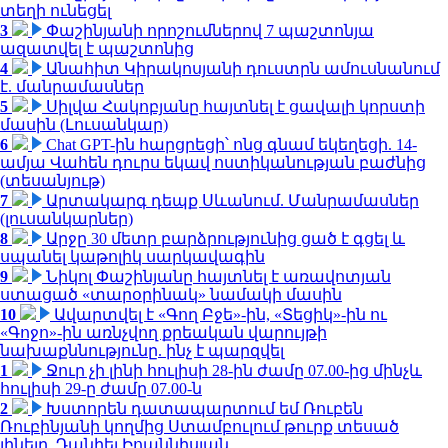
տեղի ունեցել
3
Փաշինյանի որոշումներով 7 պաշտոնյա
ազատվել է պաշտոնից
4
Անահիտ Կիրակոսյանի դուստրն ամուսնանում
է. մանրամասներ
5
Սիլվա Հակոբյանը հայտնել է ցավալի կորստի
մասին (Լուսանկար)
6
Chat GPT-ին հարցրեցի՝ ոնց գնամ եկեղեցի. 14-
ամյա Վահեն դուրս եկավ ոստիկանության բաժնից
(տեսանյութ)
7
Արտակարգ դեպք Սևանում. Մանրամասներ
(լուսանկարներ)
8
Արջը 30 մետր բարձրությունից ցած է գցել և
սպանել կաթոլիկ սարկավագին
9
Նիկոլ Փաշինյանը հայտնել է առավոտյան
ստացած «տարօրինակ» նամակի մասին
10
Ավարտվել է «Գող Բջե»-ին, «Տեցիկ»-ին ու
«Գոջո»-ին առնչվող քրեական վարույթի
նախաքննությունը. ինչ է պարզվել
1
Ջուր չի լինի հուլիսի 28-ին ժամը 07.00-ից մինչև
հուլիսի 29-ը ժամը 07.00-ն
2
Խստորեն դատապարտում եմ Ռուբեն
Ռուբինյանի կողմից Ստամբուլում թուրք տեսած
լինելը. Դանիել Իոաննիսյան