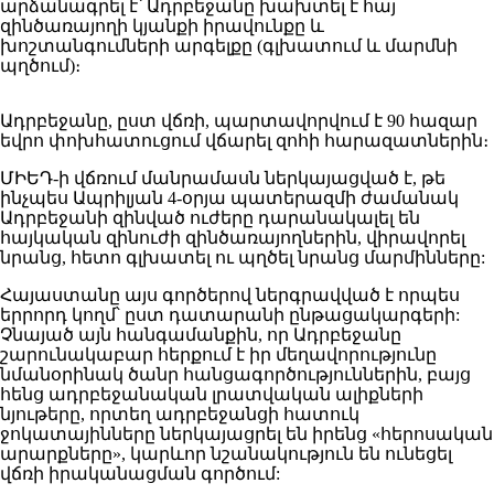
արձանագրել է՝ Ադրբեջանը խախտել է հայ
զինծառայողի կյանքի իրավունքը և
խոշտանգումների արգելքը (գլխատում և մարմնի
պղծում)։
Ադրբեջանը, ըստ վճռի, պարտավորվում է 90 հազար
եվրո փոխհատուցում վճարել զոհի հարազատներին։
ՄԻԵԴ-ի վճռում մանրամասն ներկայացված է, թե
ինչպես Ապրիլյան 4-օրյա պատերազմի ժամանակ
Ադրբեջանի զինված ուժերը դարանակալել են
հայկական զինուժի զինծառայողներին, վիրավորել
նրանց, հետո գլխատել ու պղծել նրանց մարմինները:
Հայաստանը այս գործերով ներգրավված է որպես
երրորդ կողմ՝ ըստ դատարանի ընթացակարգերի:
Չնայած այն հանգամանքին, որ Ադրբեջանը
շարունակաբար հերքում է իր մեղավորությունը
նմանօրինակ ծանր հանցագործություններին, բայց
հենց ադրբեջանական լրատվական ալիքների
նյութերը, որտեղ ադրբեջանցի հատուկ
ջոկատայինները ներկայացրել են իրենց «հերոսական
արարքները», կարևոր նշանակություն են ունեցել
վճռի իրականացման գործում: