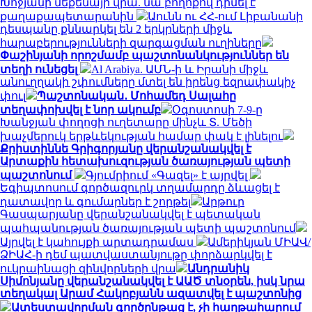
Խոջյանի մեքենայի վրա. նա բողոքով դիմել է
քաղաքապետարանին
Աունն ու ՀՀ-ում Լիբանանի
դեսպանը քննարկել են 2 երկրների միջև
հարաբերությունների զարգացման ուղիները
Փաշինյանի որոշմամբ պաշտոնանկություններ են
տեղի ունեցել
Al Arabiya. ԱՄՆ-ի և Իրանի միջև
անուղղակի շփումները մտել են իրենց եզրափակիչ
փուլ
Պաշտոնական․ Մոհամեդ Սալահը
տեղափոխվել է նոր ակումբ
Օգոստոսի 7-9-ը
Խանջյան փողոցի ուղետարը մինչև Տ. Մեծի
խաչմերուկ երթևեկության համար փակ է լինելու
Քրիստիննե Գրիգորյանը վերանշանակվել է
Արտաքին հետախուզության ծառայության պետի
պաշտոնում
Գյումրիում «Գազել» է այրվել
Եգիպտոսում գործազուրկ տղամարդը ձևացել է
դատավոր և գումարներ է շորթել
Արթուր
Գասպարյանը վերանշանակվել է պետական
պահպանության ծառայության պետի պաշտոնում
Այրվել է կահույքի արտադրամաս
Ամերիկյան ՄԻԱՎ/
ՁԻԱՀ-ի դեմ պատվաստանյութը փորձարկվել է
ուկրաինացի զինվորների վրա
Անդրանիկ
Սիմոնյանը վերանշանակվել է ԱԱԾ տնօրեն, իսկ նրա
տեղակալ Արամ Հակոբյանն ազատվել է պաշտոնից
Ատեստավորման գործընթաց է, չի հաղթահարում