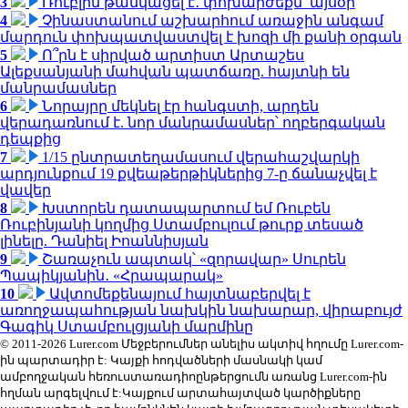
3
Ռուբլին թանկացել է․ փոխարժեքն՝ այսօր
4
Չինաստանում աշխարհում առաջին անգամ
մարդուն փոխպատվաստվել է խոզի մի քանի օրգան
5
Ո՞րն է սիրված արտիստ Արտաշես
Ալեքսանյանի մահվան պատճառը. հայտնի են
մանրամասներ
6
Նորայրը մեկնել էր հանգստի, արդեն
վերադառնում է. նոր մանրամասներ՝ ողբերգական
դեպքից
7
1/15 ընտրատեղամասում վերահաշվարկի
արդյունքում 19 քվեաթերթիկներից 7-ը ճանաչվել է
վավեր
8
Խստորեն դատապարտում եմ Ռուբեն
Ռուբինյանի կողմից Ստամբուլում թուրք տեսած
լինելը. Դանիել Իոաննիսյան
9
Շառաչուն ապտակ՝ «զորավար» Սուրեն
Պապիկյանին․ «Հրապարակ»
10
Ավտոմեքենայում հայտնաբերվել է
առողջապահության նախկին նախարար, վիրաբույժ
Գագիկ Ստամբուլցյանի մարմինը
© 2011-2026 Lurer.com Մեջբերումներ անելիս ակտիվ հղումը Lurer.com-
ին պարտադիր է: Կայքի հոդվածների մասնակի կամ
ամբողջական հեռուստառադիոընթերցումն առանց Lurer.com-ին
հղման արգելվում է:Կայքում արտահայտված կարծիքները