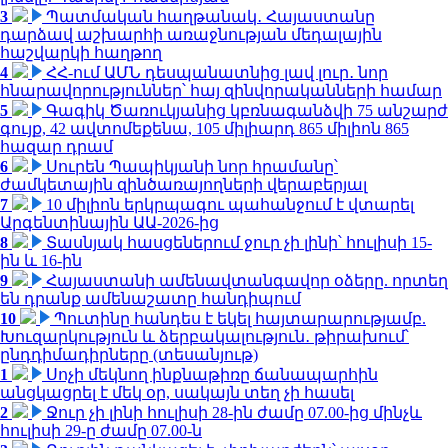
3
Պատմական հաղթանակ․ Հայաստանը
դարձավ աշխարհի առաջնության մեդալային
հաշվարկի հաղթող
4
ՀՀ-ում ԱՄՆ դեսպանատնից լավ լուր․ նոր
հնարավորություններ՝ հայ զինվորականների համար
5
Գագիկ Ծառուկյանից կբռնագանձվի 75 անշարժ
գույք, 42 ավտոմեքենա, 105 միլիարդ 865 միլիոն 865
հազար դրամ
6
Սուրեն Պապիկյանի նոր հրամանը՝
ժամկետային զինծառայողների վերաբերյալ
7
10 միլիոն երկրպագու պահանջում է վտարել
Արգենտինային ԱԱ-2026-ից
8
Տասնյակ հասցեներում ջուր չի լինի՝ հուլիսի 15-
ին և 16-ին
9
Հայաստանի ամենավտանգավոր օձերը. որտեղ
են դրանք ամենաշատը հանդիպում
10
Պուտինը հանդես է եկել հայտարարությամբ.
Խուզարկություն և ձերբակալություն․ թիրախում՝
ընդդիմադիրները (տեսանյութ)
1
Սոչի մեկնող ինքնաթիռը ճանապարհին
անցկացրել է մեկ օր, սակայն տեղ չի հասել
2
Ջուր չի լինի հուլիսի 28-ին ժամը 07.00-ից մինչև
հուլիսի 29-ը ժամը 07.00-ն