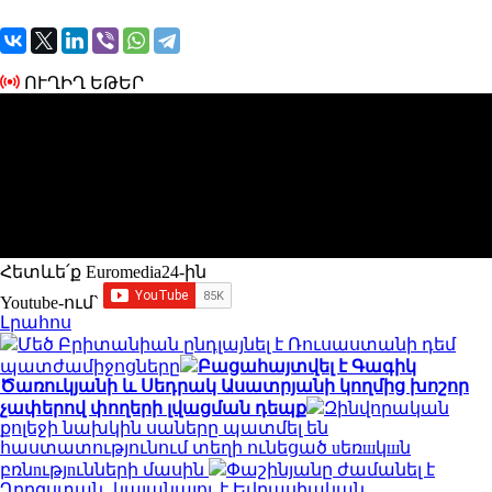
ՈՒՂԻՂ ԵԹԵՐ
Հետևե՛ք Euromedia24-ին
Youtube-ում`
Լրահոս
Մեծ Բրիտանիան ընդլայնել է Ռուսաստանի դեմ
պատժամիջոցները
Բացահայտվել է Գագիկ
Ծառուկյանի և Սեդրակ Ասատրյանի կողմից խոշոր
չափերով փողերի լվացման դեպք
Զինվորական
քոլեջի նախկին սաները պատմել են
հաստատությունում տեղի ունեցած uեռшկшն
բռնnւթյnւնների մասին
Փաշինյանը ժամանել է
Ղրղզստան․ կայանալու է Եվրասիական