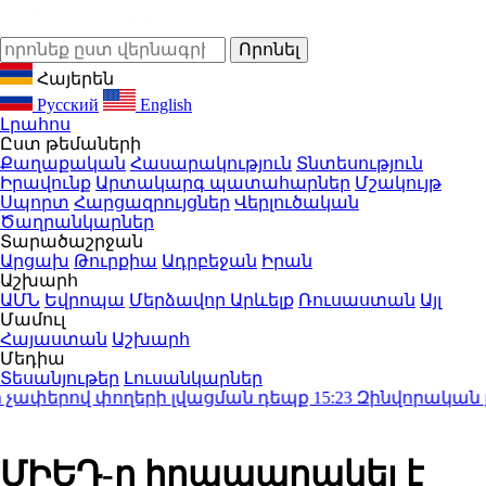
Հայերեն
Русский
English
Լրահոս
Ըստ թեմաների
Քաղաքական
Հասարակություն
Տնտեսություն
Իրավունք
Արտակարգ պատահարներ
Մշակույթ
Սպորտ
Հարցազրույցներ
Վերլուծական
Ծաղրանկարներ
Տարածաշրջան
Արցախ
Թուրքիա
Ադրբեջան
Իրան
Աշխարհ
ԱՄՆ
Եվրոպա
Մերձավոր Արևելք
Ռուսաստան
Այլ
Մամուլ
Հայաստան
Աշխարհ
Մեդիա
Տեսանյութեր
Լուսանկարներ
փերով փողերի լվացման դեպք
15:23
Զինվորական քոլե
ՄԻԵԴ-ը հրապարակել է