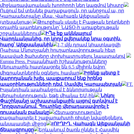
միջկառավարական խորհրդի նեղ կազմով նիստը
Ուզում եմ տեսնել քաղաքացուն, որ անրջում ա, որ
Կարապետյանը մնա․ Վահագն Ալեքսանյան
(տեսանյութ)
Թուրքիան սկսել է Բալթյան երկրների
օդային պարեկությունը՝ ՆԱՏՕ-ի առաքելության
շրջանակներում
Ի՞նչ եք ակնկալում
Վարդևանյանից, որ կողմ քվերակեք նրա օգտին․
հարց՝ Ալեքսանյանին
1,7 մլն դրամ կհատկացվի
Ռաիսա Մկրտչյանի հուղարկավորության հետ
կապված ծախսերը փոխհատուցելու նպատակով
Europa Press. Իսպանիայի իշխանությունները
Սեուտային հատկացրել են 6.5 միլիոն եվրո՝
միգրանտներին օգնելու համար
Իրենք պետք է
կարողանան խլել, պայքարում ենք իրենց
ապօրինությունների դեմ. Սամվել Կարապետյան
FT.
Իսլանդիան պահանջում է ձկնորսության
վերահսկողություն, եթե միանա ԵՄ-ին
Նիկոլ
Փաշինյանը աշխատանքային այցով գտնվում է
Ղրղզստանում. Պուտինը վերադասավորել է
ռուսական բանակը
Հետազոտությունը
բացահայտել է շաքարախտի ռիսկը նվազեցնելու
անսպասելի միջոց
#ՈՒՂԻՂ․ Վահագն Ալեքսանյանի
ճեպազրույցը
Երևանում ծառն ընկել է Հասմիկ