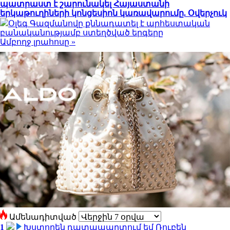
պատրաստ է շարունակել Հայաստանի
երկաթուղիների կոնցեսիոն կառավարումը. Օվերչուկ
Օլեգ Գազմանովը քննադատել է արհեստական
բանականությամբ ստեղծված երգերը
Ամբողջ լրահոսը »
Ամենադիտված
1
Խստորեն դատապարտում եմ Ռուբեն