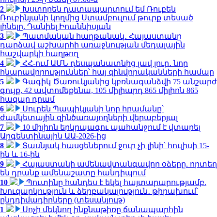
2
Խստորեն դատապարտում եմ Ռուբեն
Ռուբինյանի կողմից Ստամբուլում թուրք տեսած
լինելը. Դանիել Իոաննիսյան
3
Պատմական հաղթանակ․ Հայաստանը
դարձավ աշխարհի առաջնության մեդալային
հաշվարկի հաղթող
4
ՀՀ-ում ԱՄՆ դեսպանատնից լավ լուր․ նոր
հնարավորություններ՝ հայ զինվորականների համար
5
Գագիկ Ծառուկյանից կբռնագանձվի 75 անշարժ
գույք, 42 ավտոմեքենա, 105 միլիարդ 865 միլիոն 865
հազար դրամ
6
Սուրեն Պապիկյանի նոր հրամանը՝
ժամկետային զինծառայողների վերաբերյալ
7
10 միլիոն երկրպագու պահանջում է վտարել
Արգենտինային ԱԱ-2026-ից
8
Տասնյակ հասցեներում ջուր չի լինի՝ հուլիսի 15-
ին և 16-ին
9
Հայաստանի ամենավտանգավոր օձերը. որտեղ
են դրանք ամենաշատը հանդիպում
10
Պուտինը հանդես է եկել հայտարարությամբ.
Խուզարկություն և ձերբակալություն․ թիրախում՝
ընդդիմադիրները (տեսանյութ)
1
Սոչի մեկնող ինքնաթիռը ճանապարհին