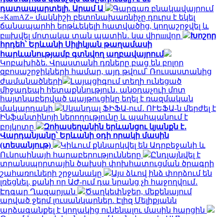
դատապարտելի. Արամ Ա
Գարգառ բնակավայրում
«KamAZ» մակնիշի բետոնախառնիչը դուրս է եկել
ճանապարհի երթևեկելի հատվածից, կողաշրջվել և
բшխվել մոտակա տան պատին․ կա վիրшվոր
Խոշոր
հրդեհ՝ Երևանի Սիլիկյան թաղամասի
հարևանությամբ գտնվող աղբավայրում
Կոբախիձե. Վրաստանի դռները բաց են բոլոր
զբոսաշրջիկների համար, այդ թվում՝ Ռուսաստանից
ժամանածների
Լայպցիգում տեղի ունեցած
միջադեպի հետաքննություն․ անօդաչուի մոտ
հայտնաբերված պայթուցիկը եղել է ռազմական
մակարդակի
Սկանդալ ՖԻՖԱ-ում․ ՈՒԵՖԱ-ն մերժել է
Ինֆանտինոյի ներողությունը և պահպանում է
բոյկոտը
Զոհասեղանին երևանցու կյանքն է․
Վարդանյանը՝ Երևանի օդի որակի մասին
(տեսանյութ)
Կիևում քննարկվել են Ադրբեջանի և
Ուկրաինայի հարաբերությունները
Ընդլայնվել է
տրանսպորտային ծախսի փոխհատուցման ծրագրի
շահառուների շրջանակը
Այս ձևով ինձ փորձում են
լռեցնել, քանի որ ԱԺ-ում դա նրանց չի հաջողվում․
Էդգար Ղազարյան
Ծաղկեփնջեր, մեքենայում
արված ջերմ լուսանկարներ. Էլիզ Մելիքյանն
արձագանքել է կողակից ունենալու մասին հարցին