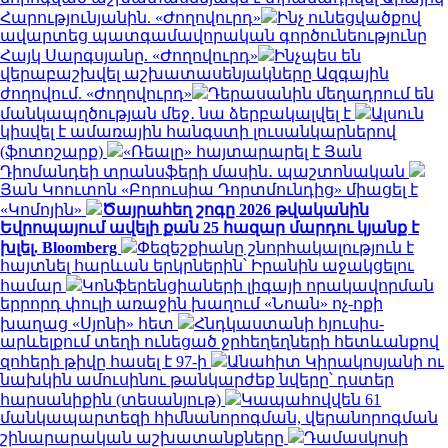
Հարությունյանին. «Ժողովուրդ»
Ինչ ունեցվածքով
ավարտեց պատգամավորական գործունեությունը
Հայկ Սարգսյանը. «Ժողովուրդ»
Ինչպես են
վերաբաշխվել աշխատասենյակները Ազգային
ժողովում. «Ժողովուրդ»
Դերասանին մեղադրում են
մանկապղծության մեջ․ նա ձերբակալվել է
Ալսուն
կիսվել է ամառային հանգստի լուսանկարներով
(ֆոտոշարք)
«Ռեալը» հայտարարել է Յան
Դիոմանդեի տրանսֆերի մասին․ պաշտոնական
Յան Կոուտոն «Բորուսիա Դորտմունդից» միացել է
«Կոմոյին»
Ծայրահեղ շոգը 2026 թվականին
Եվրոպայում ավելի քան 25 հազար մարդու կյանք է
խլել. Bloomberg
Փեզեշքիանը շնորհակալություն է
հայտնել հարևան երկրներին՝ Իրանին աջակցելու
համար
Կոնֆերենցիաների լիգայի որակավորման
երրորդ փուլի առաջին խաղում «Նոան» ոչ-ոքի
խաղաց «Սյոնի» հետ
Հնդկաստանի հյուսիս-
արևելքում տեղի ունեցած ջրհեղեղների հետևանքով
զոհերի թիվը հասել է 97-ի
Անահիտ Կիրակոսյանի ու
նախկին ամուսինու թանկարժեք նվերը՝ դստեր
հարսանիքին (տեսանյութ)
Կապահովվեն 61
մանկապարտեզի հիմնանորոգման, վերանորոգման
շինարարական աշխատանքները
Դամասկոսի