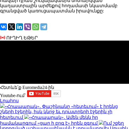
հազար դրամ շուկայականին մոտարկված
կադաստրային արժեքով հողամասի նկատմամբ
գրանցված կառուցապատման իրավունքը:
ՈՒՂԻՂ ԵԹԵՐ
Հետևե՛ք Euromedia24-ին
Youtube-ում`
Լրահոս
«Հրապարակ»․ Փաշինյանը «հետեւում» է իրենց
շների էջերին, իսկ կնոջ եւ դուստրերի էջերին չի
հետեւում
«Հրապարակ»․ Ամեն մեկն իր
համակարգում «ցար ի բոգ է» իրեն զգում
Ում շքեղ
նորոգված աշխատասենյակն է տրամադրվել Արայիկ