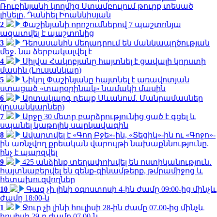
Ռուբինյանի կողմից Ստամբուլում թուրք տեսած
լինելը. Դանիել Իոաննիսյան
2
Փաշինյանի որոշումներով 7 պաշտոնյա
ազատվել է պաշտոնից
3
Դերասանին մեղադրում են մանկապղծության
մեջ․ նա ձերբակալվել է
4
Սիլվա Հակոբյանը հայտնել է ցավալի կորստի
մասին (Լուսանկար)
5
Նիկոլ Փաշինյանը հայտնել է առավոտյան
ստացած «տարօրինակ» նամակի մասին
6
Արտակարգ դեպք Սևանում. Մանրամասներ
(լուսանկարներ)
7
Արջը 30 մետր բարձրությունից ցած է գցել և
սպանել կաթոլիկ սարկավագին
8
Ավարտվել է «Գող Բջե»-ին, «Տեցիկ»-ին ու «Գոջո»-
ին առնչվող քրեական վարույթի նախաքննությունը.
ինչ է պարզվել
9
425 անձինք տեղափոխվել են ոստիկանություն․
հայտնաբերվել են զենք-զինամթերք, թմրամիջոց և
հետախուզվողներ
10
Գազ չի լինի օգոստոսի 4-ին ժամը 09:00-ից մինչև
ժամը 18:00-ն
1
Ջուր չի լինի հուլիսի 28-ին ժամը 07.00-ից մինչև
հուլիսի 29-ը ժամը 07.00-ն