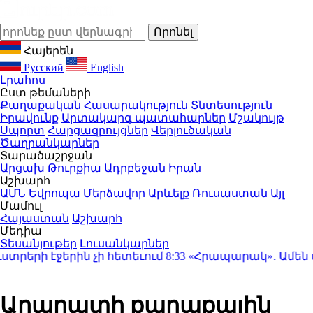
Հայերեն
Русский
English
Լրահոս
Ըստ թեմաների
Քաղաքական
Հասարակություն
Տնտեսություն
Իրավունք
Արտակարգ պատահարներ
Մշակույթ
Սպորտ
Հարցազրույցներ
Վերլուծական
Ծաղրանկարներ
Տարածաշրջան
Արցախ
Թուրքիա
Ադրբեջան
Իրան
Աշխարհ
ԱՄՆ
Եվրոպա
Մերձավոր Արևելք
Ռուսաստան
Այլ
Մամուլ
Հայաստան
Աշխարհ
Մեդիա
Տեսանյութեր
Լուսանկարներ
րերի էջերին չի հետեւում
8:33
«Հրապարակ»․ Ամեն մեկն
Արարատի քաղաքային