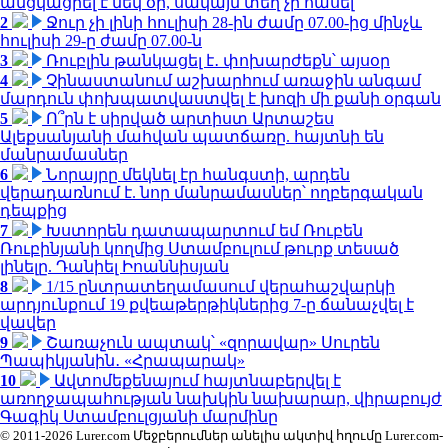
անցկացրել է մեկ օր, սակայն տեղ չի հասել
2
Ջուր չի լինի հուլիսի 28-ին ժամը 07.00-ից մինչև
հուլիսի 29-ը ժամը 07.00-ն
3
Ռուբլին թանկացել է․ փոխարժեքն՝ այսօր
4
Չինաստանում աշխարհում առաջին անգամ
մարդուն փոխպատվաստվել է խոզի մի քանի օրգան
5
Ո՞րն է սիրված արտիստ Արտաշես
Ալեքսանյանի մահվան պատճառը. հայտնի են
մանրամասներ
6
Նորայրը մեկնել էր հանգստի, արդեն
վերադառնում է. նոր մանրամասներ՝ ողբերգական
դեպքից
7
Խստորեն դատապարտում եմ Ռուբեն
Ռուբինյանի կողմից Ստամբուլում թուրք տեսած
լինելը. Դանիել Իոաննիսյան
8
1/15 ընտրատեղամասում վերահաշվարկի
արդյունքում 19 քվեաթերթիկներից 7-ը ճանաչվել է
վավեր
9
Շառաչուն ապտակ՝ «զորավար» Սուրեն
Պապիկյանին․ «Հրապարակ»
10
Ավտոմեքենայում հայտնաբերվել է
առողջապահության նախկին նախարար, վիրաբույժ
Գագիկ Ստամբուլցյանի մարմինը
© 2011-2026 Lurer.com Մեջբերումներ անելիս ակտիվ հղումը Lurer.com-