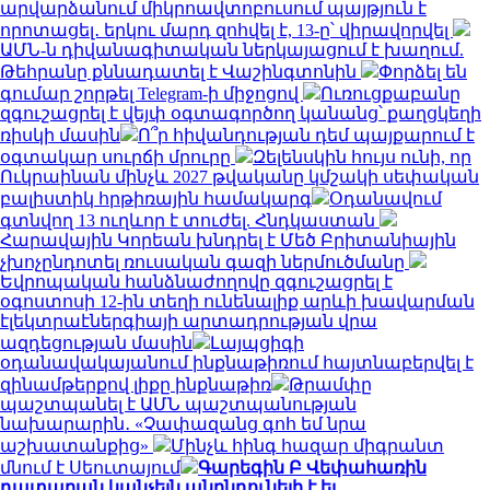
արվարձանում միկրոավտոբուսում պայթյուն է
որոտացել․ երկու մարդ զոհվել է, 13-ը՝ վիրավորվել
ԱՄՆ-ն դիվանագիտական ներկայացում է խաղում.
Թեհրանը քննադատել է Վաշինգտոնին
Փորձել են
գումար շորթել Telegram-ի միջոցով
Ուռուցքաբանը
զգուշացրել է վեյփ օգտագործող կանանց՝ քաղցկեղի
ռիսկի մասին
Ո՞ր հիվանդության դեմ պայքարում է
օգտակար սուրճի մրուրը
Զելենսկին հույս ունի, որ
Ուկրաինան մինչև 2027 թվականը կմշակի սեփական
բալիստիկ հրթիռային համակարգ
Օդանավում
գտնվող 13 ուղևոր է տուժել. Հնդկաստան
Հարավային Կորեան խնդրել է Մեծ Բրիտանիային
չխոչընդոտել ռուսական գազի ներմուծմանը
Եվրոպական հանձնաժողովը զգուշացրել է
օգոստոսի 12-ին տեղի ունենալիք արևի խավարման
էլեկտրաէներգիայի արտադրության վրա
ազդեցության մասին
Լայպցիգի
օդանավակայանում ինքնաթիռում հայտնաբերվել է
զինամթերքով լիքը ինքնաթիռ
Թրամփը
պաշտպանել է ԱՄՆ պաշտպանության
նախարարին․ «Չափազանց գոհ եմ նրա
աշխատանքից»
Մինչև հինգ հազար միգրանտ
մնում է Սեուտայում
Գարեգին Բ Վեփահառին
դատարան կանչելն անընդունելի է եւ