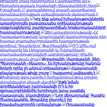
Թրամփը փակ հանդիպում է անցկացրել ԱՄՆ
հետախուզական համայնքի ղեկավարների հետ
Իտալիայի 27 քաղաքներում տապի պատճառով
վտանգավորության առավելագույն մակարդակ է
հայտարարվել
Կոչ ենք անում իշխանություններին
առաջնորդվել բացառապես օրինականության
սկզբունքներով. բարձրաստիճան հոգեւորականների
հայտարարությունը
Ձեր առաջնորդությամբ ՀՀ
Կառավարությունը կշարունակի կառուցողական դեր
խաղալ տարածաշրջանային խաղաղության
գործում. Գուտերեշը՝ Փաշինյանին
ՌԴ ԱԳՆ-ում
գնահատել են Լեհաստանի և Ուկրաինայի
տարաձայնությունների ազդեցությունը Կիևին
աջակցության վրա
Քոչարյանի, Սարգսյանի, Տեր-
Պետրոսյանի «ինադու». էս իշխանությունը հանուն
երկրի ոչինչ չի անում (տեսանյութ)
Հայաստանի
բնակչության թիվը շուրջ 7 հազարով ավելացել է
Քիմիկոսը զգուշացրել է խոհանոցում թույլ տրվող
վտանգավոր սխալի մասին
Եթե նման
գործելակերպը շարունակվի ՌԴ-ն իր
զբոսաշրջիկներին խորհուրդ կտա չայցելել
Հայաստան. Մատվիենկո
Նոր մեղադրանք՝ Գագիկ
Ծառուկյանին. Թրամփը ընտրել է իր
իրավահաջորդին (տեսանյութ)
Ռուսաստանը