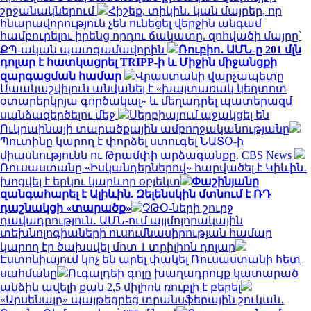
շրջանակներում
Հիշեք, տիկին․ կան մայրեր, որ
հնարավորություն չեն ունեցել վերջին անգամ
համբուրելու իրենց որդու ճակատը. զոհվածի մայրը՝
ՔՊ-ական պատգամավորին
Ռուբիո․ ԱՄՆ-ը 201 մլն
դոլար է հատկացրել TRIPP-ի և Միջին միջանցքի
զարգացման համար
Վրաստանի վարչապետը
Սաակաշվիլուն անվանել է «խայտառակ կեղտոտ
օտարերկրյա գործակալ» և մեղադրել պատերազմ
սանձազերծելու մեջ
Սերբիայում աջակցել են
Ուկրաինայի տարածքային ամբողջականությանը
Պուտինը կարող է փորձել ստուգել ՆԱՏՕ-ի
միասնությունն ու Թրամփի արձագանքը. CBS News
Ռուսաստանը «Իսկանդերներով» հարվածել է Կիևին․
խոցվել է երկու կարևոր օբյեկտ
Փաշինյանը
զանգահարել է Ալիևին. Զելենսկին մտնում է ՌԴ
դաշնակցի «տարածք»
ՉԹՕ-ների շուրջ
դավադրություն․ ԱՄՆ-ում այլմոլորակային
տեխնոլոգիաների ուսումնասիրության համար
կարող էր ծախսվել մոտ 1 տրիլիոն դոլար
Էստոնիայում կոչ են արել փակել Ռուսաստանի հետ
սահմանը
Ուգալդեի գոլը խաղադրույք կատարած
անձին ավելի քան 2,5 միլիոն ռուբլի է բերել
«Արսենալը» պայթեցրեց տրանսֆերային շուկան․