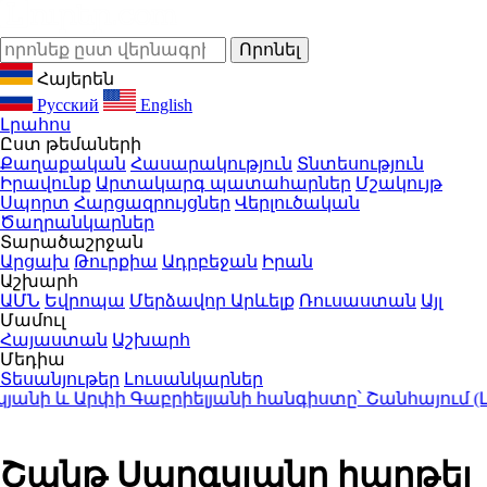
Հայերեն
Русский
English
Լրահոս
Ըստ թեմաների
Քաղաքական
Հասարակություն
Տնտեսություն
Իրավունք
Արտակարգ պատահարներ
Մշակույթ
Սպորտ
Հարցազրույցներ
Վերլուծական
Ծաղրանկարներ
Տարածաշրջան
Արցախ
Թուրքիա
Ադրբեջան
Իրան
Աշխարհ
ԱՄՆ
Եվրոպա
Մերձավոր Արևելք
Ռուսաստան
Այլ
Մամուլ
Հայաստան
Աշխարհ
Մեդիա
Տեսանյութեր
Լուսանկարներ
ի և Արփի Գաբրիելյանի հանգիստը՝ Շանհայում (Լու
Շանթ Սարգսյանը հաղթել