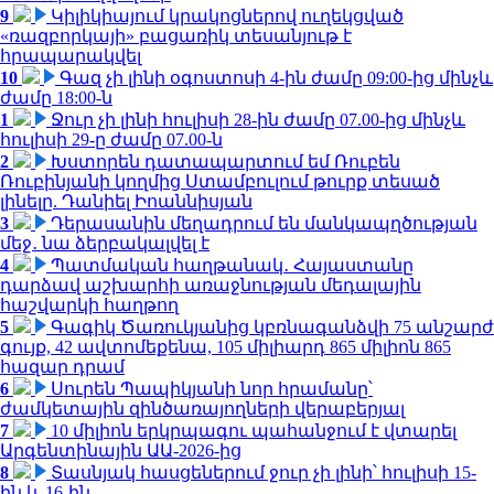
9
Կիլիկիայում կրակոցներով ուղեկցված
«ռազբորկայի» բացառիկ տեսանյութ է
հրապարակվել
10
Գազ չի լինի օգոստոսի 4-ին ժամը 09:00-ից մինչև
ժամը 18:00-ն
1
Ջուր չի լինի հուլիսի 28-ին ժամը 07.00-ից մինչև
հուլիսի 29-ը ժամը 07.00-ն
2
Խստորեն դատապարտում եմ Ռուբեն
Ռուբինյանի կողմից Ստամբուլում թուրք տեսած
լինելը. Դանիել Իոաննիսյան
3
Դերասանին մեղադրում են մանկապղծության
մեջ․ նա ձերբակալվել է
4
Պատմական հաղթանակ․ Հայաստանը
դարձավ աշխարհի առաջնության մեդալային
հաշվարկի հաղթող
5
Գագիկ Ծառուկյանից կբռնագանձվի 75 անշարժ
գույք, 42 ավտոմեքենա, 105 միլիարդ 865 միլիոն 865
հազար դրամ
6
Սուրեն Պապիկյանի նոր հրամանը՝
ժամկետային զինծառայողների վերաբերյալ
7
10 միլիոն երկրպագու պահանջում է վտարել
Արգենտինային ԱԱ-2026-ից
8
Տասնյակ հասցեներում ջուր չի լինի՝ հուլիսի 15-
ին և 16-ին