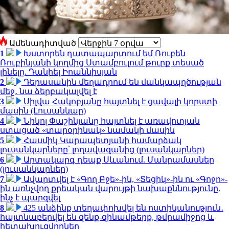
Ամենադիտված
1
Խստորեն դատապարտում եմ Ռուբեն
Ռուբինյանի կողմից Ստամբուլում թուրք տեսած
լինելը. Դանիել Իոաննիսյան
2
Դերասանին մեղադրում են մանկապղծության
մեջ․ նա ձերբակալվել է
3
Սիլվա Հակոբյանը հայտնել է ցավալի կորստի
մասին (Լուսանկար)
4
Նիկոլ Փաշինյանը հայտնել է առավոտյան
ստացած «տարօրինակ» նամակի մասին
5
Հասմիկ Կարապետյանի համարձակ
լուսանկարները՝ լողավազանից (լուսանկարներ)
6
Արտակարգ դեպք Սևանում. Մանրամասներ
(լուսանկարներ)
7
Ավարտվել է «Գող Բջե»-ին, «Տեցիկ»-ին ու «Գոջո»-
ին առնչվող քրեական վարույթի նախաքննությունը.
ինչ է պարզվել
8
425 անձինք տեղափոխվել են ոստիկանություն․
հայտնաբերվել են զենք-զինամթերք, թմրամիջոց և
հետախուզվողներ