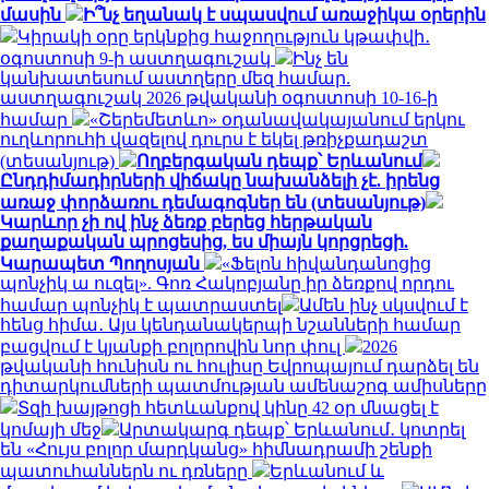
մասին
Ի՞նչ եղանակ է սպասվում առաջիկա օրերին
Կիրակի օրը երկնքից հաջողություն կթափվի․
օգոստոսի 9-ի աստղագուշակ
Ինչ են
կանխատեսում աստղերը մեզ համար.
աստղագուշակ 2026 թվականի օգոստոսի 10-16-ի
համար
«Շերեմետևո» օդանավակայանում երկու
ուղևորուհի վազելով դուրս է եկել թռիչքադաշտ
(տեսանյութ)
Ողբերգական դեպք՝ Երևանում
Ընդդիմադիրների վիճակը նախանձելի չէ. իրենց
առաջ փորձառու դեմագոգներ են (տեսանյութ)
Կարևոր չի ով ինչ ձեռք բերեց հերթական
քաղաքական պրոցեսից, ես միայն կորցրեցի.
Կարապետ Պողոսյան
«Ֆելոն հիվանդանոցից
պոնչիկ ա ուզել». Գոռ Հակոբյանը իր ձեռքով որդու
համար պոնչիկ է պատրաստել
Ամեն ինչ սկսվում է
հենց հիմա․ Այս կենդանակերպի նշանների համար
բացվում է կյանքի բոլորովին նոր փուլ
2026
թվականի հունիսն ու հուլիսը Եվրոպայում դարձել են
դիտարկումների պատմության ամենաշոգ ամիսները
Տզի խայթոցի հետևանքով կինը 42 օր մնացել է
կոմայի մեջ
Արտակարգ դեպք՝ Երևանում․ կոտրել
են «Հույս բոլոր մարդկանց» հիմնադրամի շենքի
պատուհաններն ու դռները
Երևանում և