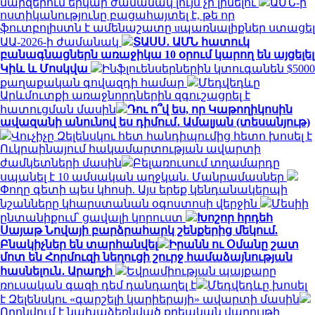
մարզերում երկար ժամանակ լույս չի լինելու
ԱՄՆ-ի
ոստիկանությունը բացահայտել է, թե որ
ֆուտբոլիստն է ամենաշատը uպառնալիքներ ստացել
ԱԱ-2026-ի ժամանակ
ՏԱՍՍ․ ԱՄՆ հատուկ
բանագնացներն առաջիկա 10 օրում կարող են այցելել
Կիև և Մոսկվա
Ինֆլուենսերներին կտուգանեն $5000
քաղաքական գովազդի համար
Մեդվեդևը
Արևմուտքի առաջնորդներին զգուշացրել է
հատուցման մասին
Դու ո՞վ ես, որ Կաթողիկոսին
ավազանի անունով ես դիմում․ Ամալյան (տեսանյութ)
Վուչիչը Զելենսկու հետ հանդիպումից հետո խոսել է
Ուկրաինայում հակամարտության ավարտի
ժամկետների մասին
Բելառուսում տղամարդը
սպանել է 10 ամսական աղջկան. Մանրամասներ
Փողը գետի պես կհոսի. Այս երեք կենդանակերպի
նշանները կհարստանան օգոստոսի վերջին
Մեսիի
ընտանիքում՝ ցավալի կորուստ
Խոշոր հրդեհ
Սայաթ Նովայի բարձրահարկ շենքերից մեկում.
Բնակիչներ են տարհանվել
Իրանն ու Օմանը շատ
մոտ են Հորմուզի նեղուցի շուրջ համաձայնության
հասնելուն․ Արաղչի
Եվրամիության պայքարը
ռուսական գազի դեմ դանդաղել է
Մեդվեդևը խոսել
է Զելենսկու «գարշելի կարիերայի» ավարտի մասին
Որոնվում է նախաձեռնված քրեական վարույթի