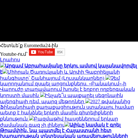
Հետևե՛ք Euromedia24-ին
Youtube-ում`
Լրահոս
Արգամ Աբրահամյանը երկու ամսով կալանավորվել
է
Միհրան Ծառուկյանի և Արփի Գաբրիելյանի
հանգիստը՝ Շանհայում (Լուսանկարներ)
Չեմ
կարողանում զսպել արցունքներս. «Բանակում»-ի
Վարուժը տաղավարում խոսել է եղբոր ողբերգական
կորստի մասին
Ինչպե՞ս պայքարել սեզոնային
ալերգիայի դեմ. պարզ մեթոդներ
2027 թվականից
Ֆինլանդիայի քաղաքացիություն ստանալու համար
պետք է հանձնել երկրի մասին գիտելիքների
քննություն
Բազմաթիվ հասցեներում երկար
ժամանակ գազ չի լինելու
Ալիևը նամակ է գրել
Թրամփին․ նա պատմել է Հայաստանի հետ
խաղաղության տնտեսական առավելությունների