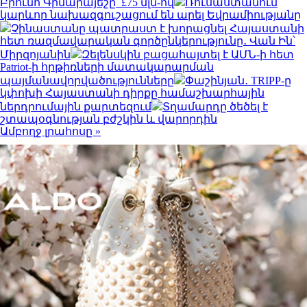
Բրունո Գիմարայեշը՝ £75 մլն-ով
Ռուսաստանում
կարևոր նախազգուշացում են արել Եվրամիությանը
Չինաստանը պատրաստ է խորացնել Հայաստանի
հետ ռազմավարական գործընկերությունը․ Վան Ին՝
Միրզոյանին
Զելենսկին բացահայտել է ԱՄՆ-ի հետ
Patriot-ի հրթիռների մատակարարման
պայմանավորվածությունները
Փաշինյան․ TRIPP-ը
կփոխի Հայաստանի դիրքը համաշխարհային
ներդրումային քարտեզում
Տղամարդը ծեծել է
շտապօգնության բժշկին և վարորդին
Ամբողջ լրահոսը »