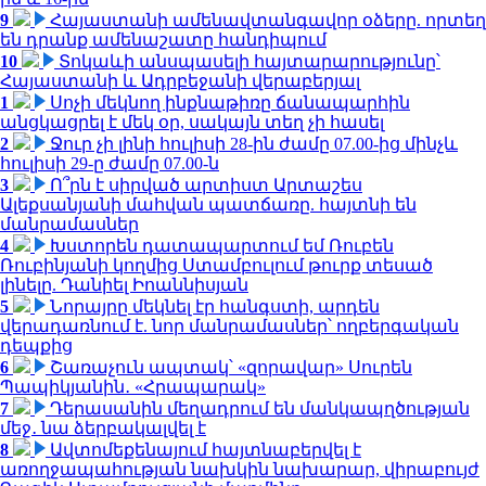
9
Հայաստանի ամենավտանգավոր օձերը. որտեղ
են դրանք ամենաշատը հանդիպում
10
Տոկաևի անսպասելի հայտարարությունը՝
Հայաստանի և Ադրբեջանի վերաբերյալ
1
Սոչի մեկնող ինքնաթիռը ճանապարհին
անցկացրել է մեկ օր, սակայն տեղ չի հասել
2
Ջուր չի լինի հուլիսի 28-ին ժամը 07.00-ից մինչև
հուլիսի 29-ը ժամը 07.00-ն
3
Ո՞րն է սիրված արտիստ Արտաշես
Ալեքսանյանի մահվան պատճառը. հայտնի են
մանրամասներ
4
Խստորեն դատապարտում եմ Ռուբեն
Ռուբինյանի կողմից Ստամբուլում թուրք տեսած
լինելը. Դանիել Իոաննիսյան
5
Նորայրը մեկնել էր հանգստի, արդեն
վերադառնում է. նոր մանրամասներ՝ ողբերգական
դեպքից
6
Շառաչուն ապտակ՝ «զորավար» Սուրեն
Պապիկյանին․ «Հրապարակ»
7
Դերասանին մեղադրում են մանկապղծության
մեջ․ նա ձերբակալվել է
8
Ավտոմեքենայում հայտնաբերվել է
առողջապահության նախկին նախարար, վիրաբույժ