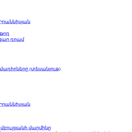
 Իոաննիսյան
թող
ազար դրամ
իմադիրները (տեսանյութ)
 Իոաննիսյան
բուլցյանի մարմինը