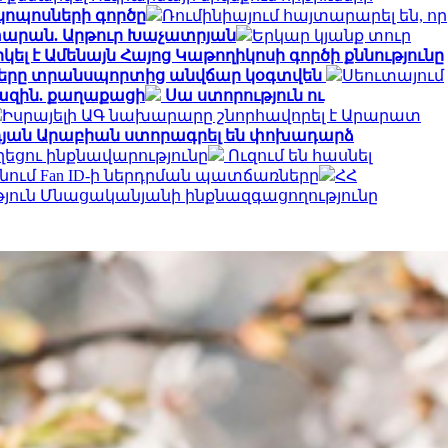
կոպոսների գործը
Ռումինիայում հայտարարել են, որ
տարան. Արթուր Խաչատրյան
Երկար կյանք տուր
լ է Ամենայն Հայոց Կաթողիկոսի գործի քննությունը
ղները տրանսպորտից անվճար կօգտվեն
Սեուտայում
խազին. քաղաքացի
Սա ստորություն ու
Իսրայելի ԱԳ նախարարը շնորհավորել է Արարատ
դյան Արաբիան ստորագրել են փոխադարձ
ղեցու ինքնավարությունը
Ուզում են հասնել
անում Fan ID-ի ներդրման պատճառները
ՀՀ
յուն Մնացականյանի ինքնազգացողությունը