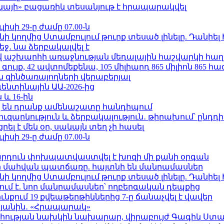
րկայի» բացառիկ տեսանյութ է հրապարակվել
ւլիսի 29-ը ժամը 07.00-ն
 կողմից Ստամբուլում թուրք տեսած լինելը. Դանիել
ջ․ նա ձերբակալվել է
աշխարհի առաջնության մեդալային հաշվարկի հաղ
ւյք, 42 ավտոմեքենա, 105 միլիարդ 865 միլիոն 865 հ
 զինծառայողների վերաբերյալ
ենտինային ԱԱ-2026-ից
 և 16-ին
 են դրանք ամենաշատը հանդիպում
ւզարկություն և ձերբակալություն․ թիրախում՝ ընդդ
լ է մեկ օր, սակայն տեղ չի հասել
ւլիսի 29-ը ժամը 07.00-ն
րդուն փոխպատվաստվել է խոզի մի քանի օրգան
նի մահվան պատճառը. հայտնի են մանրամասներ
 կողմից Ստամբուլում թուրք տեսած լինելը. Դանիել
ում է. նոր մանրամասներ՝ ողբերգական դեպքից
քում 19 քվեաթերթիկներից 7-ը ճանաչվել է վավեր
կյանին․ «Հրապարակ»
հության նախկին նախարար, վիրաբույժ Գագիկ Ստամ