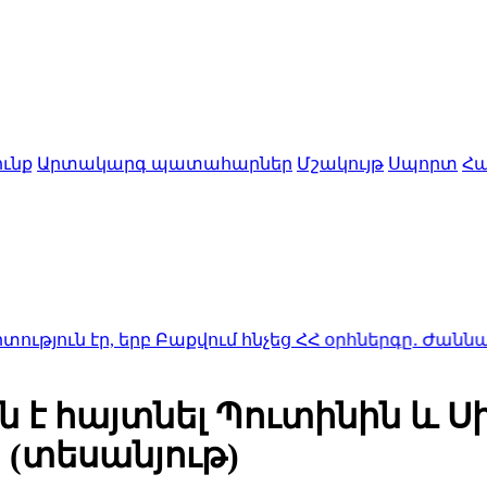
ւնք
Արտակարգ պատահարներ
Մշակույթ
Սպորտ
Հա
, երբ Բաքվում հնչեց ՀՀ օրհներգը․ Ժաննա Անդրեաս
ն է հայտնել Պուտինին և 
 (տեսանյութ)