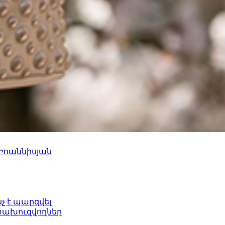
 Իոաննիսյան
նչ է պարզվել
ետախուզվողներ