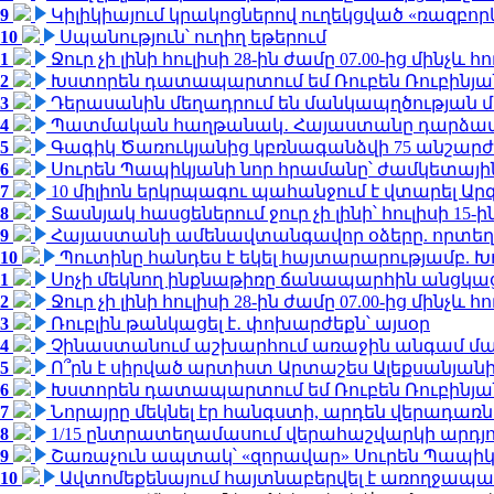
9
Կիլիկիայում կրակոցներով ուղեկցված «ռազբո
10
Սպանություն՝ ուղիղ եթերում
1
Ջուր չի լինի հուլիսի 28-ին ժամը 07.00-ից մինչև հո
2
Խստորեն դատապարտում եմ Ռուբեն Ռուբինյանի
3
Դերասանին մեղադրում են մանկապղծության մե
4
Պատմական հաղթանակ․ Հայաստանը դարձավ 
5
Գագիկ Ծառուկյանից կբռնագանձվի 75 անշարժ գո
6
Սուրեն Պապիկյանի նոր հրամանը՝ ժամկետային
7
10 միլիոն երկրպագու պահանջում է վտարել Արգ
8
Տասնյակ հասցեներում ջուր չի լինի՝ հուլիսի 15-ին
9
Հայաստանի ամենավտանգավոր օձերը. որտեղ
10
Պուտինը հանդես է եկել հայտարարությամբ. Խո
1
Սոչի մեկնող ինքնաթիռը ճանապարհին անցկացրե
2
Ջուր չի լինի հուլիսի 28-ին ժամը 07.00-ից մինչև հո
3
Ռուբլին թանկացել է․ փոխարժեքն՝ այսօր
4
Չինաստանում աշխարհում առաջին անգամ մա
5
Ո՞րն է սիրված արտիստ Արտաշես Ալեքսանյա
6
Խստորեն դատապարտում եմ Ռուբեն Ռուբինյանի
7
Նորայրը մեկնել էր հանգստի, արդեն վերադառն
8
1/15 ընտրատեղամասում վերահաշվարկի արդյուն
9
Շառաչուն ապտակ՝ «զորավար» Սուրեն Պապի
10
Ավտոմեքենայում հայտնաբերվել է առողջապա