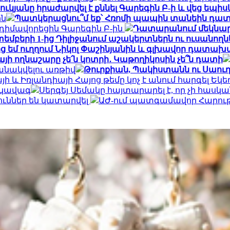
կյանը հրաժարվել է քննել Գարեգին Բ-ի և վեց եպիս
ին
Պատկերացնու՞մ եք՝ Հռոմի պապին տանեին դա
իմավորեցին Գարեգին Բ-ին
Դատարանում մեկնարկե
եմբերի 1-ից Դիլիջանում աշակերտներն ու ուսանո
ց եմ ուղղում Նիկոլ Փաշինյանին և գլխավոր դատա
այի ողնաշարը չե՛ն կոտրի․ Կաթողիկոսին չե՞ն դատի
անակվելու առթիվ
Թուրքիան, Պակիստանն ու Սաու
ի և Իռլանդիայի Հայոց թեմը կոչ է անում հարգել Եկե
րկավագ
Սերգեյ Սեմակը հայտարարել է, որ չի հասկ
ուններ են կատարվել
ԱԺ-ում պատգամավոր Հարութ