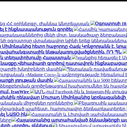
չեց ՀՀ օրհներգը․ Ժաննա Անդրեասյան
Օգոստոսի 10
լ է ինքնասպանություն գործել
Հասմիկ Կարապետյա
լցակայաններից մեկի մոտ. կասկածյալը ձերբակալվ
անի օգոստոսը վտանգավոր կլինի երեք կենդանակեր
ն Սիմոնյանից հետո հաջորդը Հայկ Կոնջորյանն է․ նրա
 նավահանգստային ենթակառուցվածքներին. ՌԴ ՊՆ
նական տեղափոխումը Հայաստան
Կյանքից հեռացել է 
ն գնացքը.Վեհափառի գործով դատավորն ինքնաբացար
շարժի խնդիրների մասին
Պետական դավաճանության
ուրքական «Madame Coco»-ն ամբողջությամբ հեռանու
արքի լռության մասին
Հայաստանին ևս 5000 էլեկտ
եռքբերման գործընթացում խախտումներ են հայտն
ւմ․ IranWire
ԱՄՆ-ում Facebook-ին և Instagram-ին տուգ
խկին ղեկավար Մուրադ Սիմոնյանից կբռնագանձվի 4
նական միջոցներ դրոններից
Բելառուսին պակաս
մ ոչնչացված պահեստ․ հարյուրավոր ձեռնարկատերեր 
ել ՆԱՏՕ-ին
Հայաստանի և Լիտվայի սահմանապահ ծ
նները
Հայաստանից արտահանված ձկնամթերքի ավելի
ի «գործը» քննելուց
Լեհաստանում առաջարկել են 