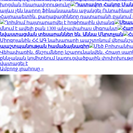
խոցման հնարավորությունը
Դատավոր Հակոբ Մանու
այլևս չեն կարող ֆինանսապես աջակցել Ուկրաինայ
Հայրապետին․ քաղաքացիները դատարանի բակում դ
Ղրիմում հայտարարվել է հրթիռային վտանգ
Սեպտ
մնում է ավելի քան 1300 անչափահաս միգրանտ
Հար
նվաստացման տեսարաններ են. Աննա Մկրտչյան
Հ
Միրզոյանին ՀՀ ԱԳ նախարարի պաշտոնում վերանշ
պաշտպանության համաձայնագիր
Մեծ Բրիտանիայ
Վեհափառին․ ճնշումները կշարունակվեն․ Հրայր սա
քննչական կոմիտեում կառուցվածքային փոփոխությ
վատացել է
Ամբողջ լրահոսը »