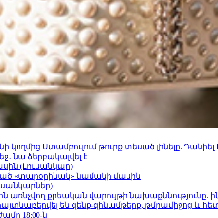
 կողմից Ստամբուլում թուրք տեսած լինելը. Դանիել
ջ․ նա ձերբակալվել է
ասին (Լուսանկար)
ացած «տարօրինակ» նամակի մասին
ւսանկարներ)
ո»-ին առնչվող քրեական վարույթի նախաքննությունը. ի
 հայտնաբերվել են զենք-զինամթերք, թմրամիջոց և հ
ժամը 18:00-ն