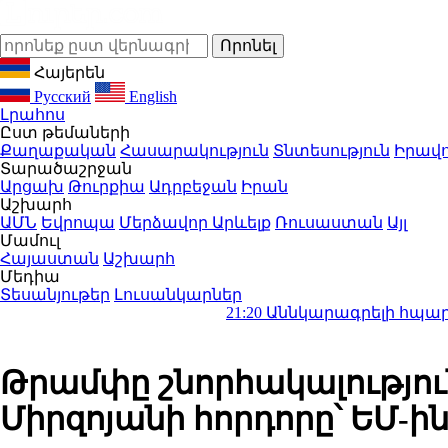
Հայերեն
Русский
English
Լրահոս
Ըստ թեմաների
Քաղաքական
Հասարակություն
Տնտեսություն
Իրավո
Տարածաշրջան
Արցախ
Թուրքիա
Ադրբեջան
Իրան
Աշխարհ
ԱՄՆ
Եվրոպա
Մերձավոր Արևելք
Ռուսաստան
Այլ
Մամուլ
Հայաստան
Աշխարհ
Մեդիա
Տեսանյութեր
Լուսանկարներ
21:20
Աննկարագրելի հպարտություն էր
Թրամփը շնորհակալությու
Միրզոյանի հորդորը՝ ԵՄ-ին