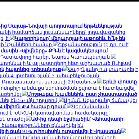
-ից Սայաթ-Նովայի պողոտայում երթևեկության
նի համարձակ լուսանկարները՝ լողավազանից
ել է
Կաթողիկոսը՝ մեղադրյալի աթոռին․ ի՞նչ են
պի նշանների համար
Շրջանառությունից դուրս է
 մասին «սլիվները» ՔՊ-ն է կազմակերպում
Դատավորը հայ էր․ Նարեկ Կարապետյան
Մադոննայի և այլ աստղերի հետ աշխատած Ուիլյամ
կ հայտնեց (տեսանյութ)
Փաշինյանը հայտարարել է
 4, լրտեսության՝ 5, ահաբեկչության
մ է Ռուսաստանից․ կփակվի 29 խանութ
Երևի փոստը
րոմոբիլի անմաքս ներմուծման քվոտա է հատկացվել
աբերվել
Մոջթաբա Խամենեին, ըստ չհաստատված
անել են 567 մլն դոլարով
Արման Ազարյանը ճանաչվել
 միլիոն 454 հազար դրամ
Գերմանական
ում է ԽՍՀՄ-ի կառավարման համակարգը.
են տուժել
ԱԺ-ից դեպի Էջմիածին՝ Վեհափառի
առայությունները քննարկել են
 քան 91%-ը հուլիսին ուղարկվել է Վրաստան
քննարկել Ուկրաինայի երկնքում հրթիռների