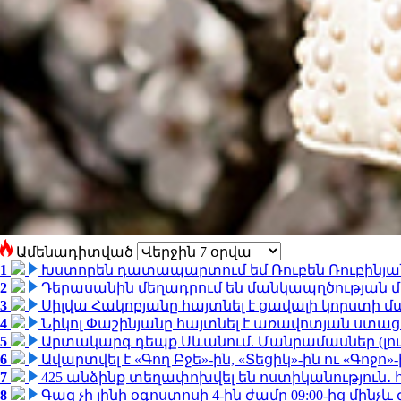
Ամենադիտված
1
Խստորեն դատապարտում եմ Ռուբեն Ռուբինյանի
2
Դերասանին մեղադրում են մանկապղծության մե
3
Սիլվա Հակոբյանը հայտնել է ցավալի կորստի մ
4
Նիկոլ Փաշինյանը հայտնել է առավոտյան ստ
5
Արտակարգ դեպք Սևանում. Մանրամասներ (լո
6
Ավարտվել է «Գող Բջե»-ին, «Տեցիկ»-ին ու «Գոջ
7
425 անձինք տեղափոխվել են ոստիկանություն․
8
Գազ չի լինի օգոստոսի 4-ին ժամը 09:00-ից մինչև 