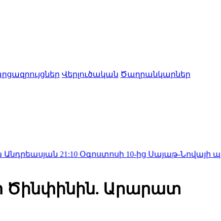
րցազրույցներ
Վերլուծական
Ծաղրանկարներ
յան
21:10
Օգոստոսի 10-ից Սայաթ-Նովայի պողոտայու
Սի Ծինփինին. Արարատ