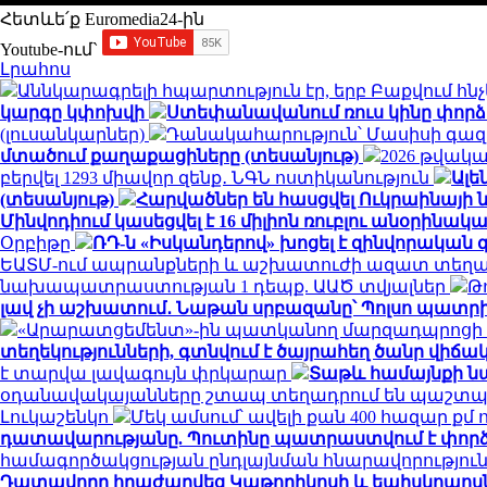
Հետևե՛ք Euromedia24-ին
Youtube-ում`
Լրահոս
Աննկարագրելի հպարտություն էր, երբ Բաքվում հն
կարգը կփոխվի
Ստեփանավանում ռուս կինը փորձե
(լուսանկարներ)
Դանակահարություն՝ Մասիսի գազա
մտածում քաղաքացիները (տեսանյութ)
2026 թվակ
բերվել 1293 միավոր զենք․ ՆԳՆ ոստիկանություն
Ալե
(տեսանյութ)
Հարվածներ են հասցվել Ուկրաինայի
Մինվոդիում կասեցվել է 16 միլիոն ռուբլու անօրի
Օրբիթը
ՌԴ-ն «Իսկանդերով» խոցել է զինվորակա
ԵԱՏՄ-ում ապրանքների և աշխատուժի ազատ տեղա
նախապատրաստության 1 դեպք. ԱԱԾ տվյալներ
Թ
լավ չի աշխատում․ Նաթան սրբազանը՝ Պոլսո պատրի
«Արարատցեմենտ»-ին պատկանող մարզադպրոցի ձ
տեղեկությունների, գտնվում է ծայրահեղ ծանր վիճակո
է տարվա լավագույն փրկարար
Տաթև համայնքի նա
օդանավակայանները շտապ տեղադրում են պաշտպա
Լուկաշենկո
Մեկ ամսում՝ ավելի քան 400 հազար ք
դատավարությանը. Պուտինը պատրաստվում է փորձ
համագործակցության ընդլայնման հնարավորությու
Դատավորը հրաժարվեց Կաթողիկոսի և եպիսկոպոսներ